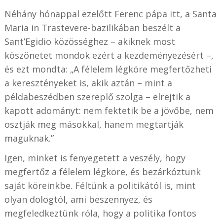
Néhány hónappal ezelőtt Ferenc pápa itt, a Santa
Maria in Trastevere-bazilikában beszélt a
Sant’Egidio közösséghez – akiknek most
köszönetet mondok ezért a kezdeményezésért –,
és ezt mondta: „A félelem légköre megfertőzheti
a keresztényeket is, akik aztán – mint a
példabeszédben szereplő szolga – elrejtik a
kapott adományt: nem fektetik be a jövőbe, nem
osztják meg másokkal, hanem megtartják
maguknak.”
Igen, minket is fenyegetett a veszély, hogy
megfertőz a félelem légköre, és bezárkóztunk
saját köreinkbe. Féltünk a politikától is, mint
olyan dologtól, ami beszennyez, és
megfeledkeztünk róla, hogy a politika fontos