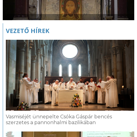
VEZETŐ HÍREK
Vasmiséjét ünnepelte Csóka Gáspár bencés
szerzetes a pannonhalmi bazilikában