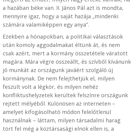
a hazában béke van. II. János Pál azt is mondta,
mennyire igaz, hogy a saját hazája „mindenki
számára valamiképpen egy anya”.
Ezekben a hónapokban, a politikai választások
után komoly aggodalmakat éltünk át, és nem
csak azért, mert a kormány összetétele váratott
magára. Mára végre összeállt, és szívből kívánunk
jó munkát az országunk javáért szolgáló új
kormánynak. De nem felejthetjük el, milyen
feszült volt a légkör, és milyen nehéz
konfliktushelyzetek kerültek felszínre országunk
rejtett mélyéből. Különösen az interneten –
amelyet kifogásolható módon felelőtlenül
használnak – láttam, milyen társadalmi harag
tört fel még a köztársasági elnök ellen is, a