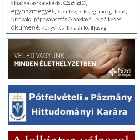
család
kihallgatás/katekézis
,
,
egyházmegyék
,
Szentév
,
lelkiségi mozgalmak
,
Útravaló
,
pápaválasztás (konklávé)
,
elmélkedés
,
ökumené
,
könyv- és filmajánló
,
ifjúság