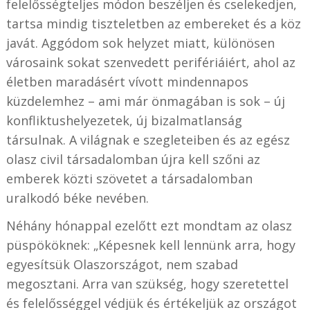
felelősségteljes módon beszéljen és cselekedjen,
tartsa mindig tiszteletben az embereket és a köz
javát. Aggódom sok helyzet miatt, különösen
városaink sokat szenvedett perifériáiért, ahol az
életben maradásért vívott mindennapos
küzdelemhez – ami már önmagában is sok – új
konfliktushelyezetek, új bizalmatlanság
társulnak. A világnak e szegleteiben és az egész
olasz civil társadalomban újra kell szőni az
emberek közti szövetet a társadalomban
uralkodó béke nevében.
Néhány hónappal ezelőtt ezt mondtam az olasz
püspököknek: „Képesnek kell lennünk arra, hogy
egyesítsük Olaszországot, nem szabad
megosztani. Arra van szükség, hogy szeretettel
és felelősséggel védjük és értékeljük az országot