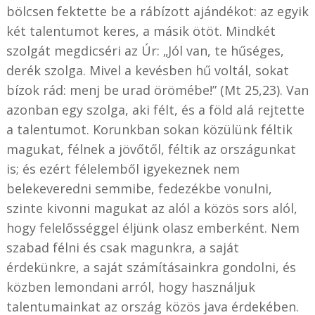
bölcsen fektette be a rábízott ajándékot: az egyik
két talentumot keres, a másik ötöt. Mindkét
szolgát megdicséri az Úr: „Jól van, te hűséges,
derék szolga. Mivel a kevésben hű voltál, sokat
bízok rád: menj be urad örömébe!” (Mt 25,23). Van
azonban egy szolga, aki félt, és a föld alá rejtette
a talentumot. Korunkban sokan közülünk féltik
magukat, félnek a jövőtől, féltik az országunkat
is; és ezért félelemből igyekeznek nem
belekeveredni semmibe, fedezékbe vonulni,
szinte kivonni magukat az alól a közös sors alól,
hogy felelősséggel éljünk olasz emberként. Nem
szabad félni és csak magunkra, a saját
érdekünkre, a saját számításainkra gondolni, és
közben lemondani arról, hogy használjuk
talentumainkat az ország közös java érdekében.