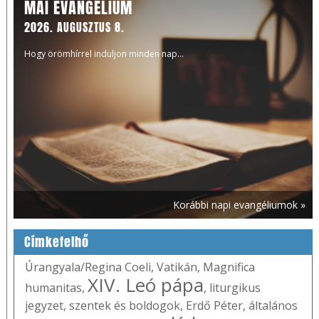
MAI EVANGÉLIUM
2026. AUGUSZTUS 8.
Hogy örömhírrel induljon minden nap...
Korábbi napi evangéliumok »
Címkefelhő
Úrangyala/Regina Coeli
,
Vatikán
,
Magnifica
XIV. Leó pápa
humanitas
,
,
liturgikus
jegyzet
,
szentek és boldogok
,
Erdő Péter
,
általános