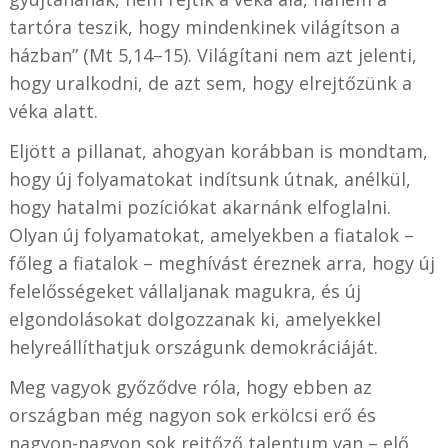
tartóra teszik, hogy mindenkinek világítson a
házban” (Mt 5,14–15). Világítani nem azt jelenti,
hogy uralkodni, de azt sem, hogy elrejtőzünk a
véka alatt.
Eljött a pillanat, ahogyan korábban is mondtam,
hogy új folyamatokat indítsunk útnak, anélkül,
hogy hatalmi pozíciókat akarnánk elfoglalni.
Olyan új folyamatokat, amelyekben a fiatalok –
főleg a fiatalok – meghívást éreznek arra, hogy új
felelősségeket vállaljanak magukra, és új
elgondolásokat dolgozzanak ki, amelyekkel
helyreállíthatjuk országunk demokráciáját.
Meg vagyok győződve róla, hogy ebben az
országban még nagyon sok erkölcsi erő és
nagyon-nagyon sok rejtőző talentum van – elő