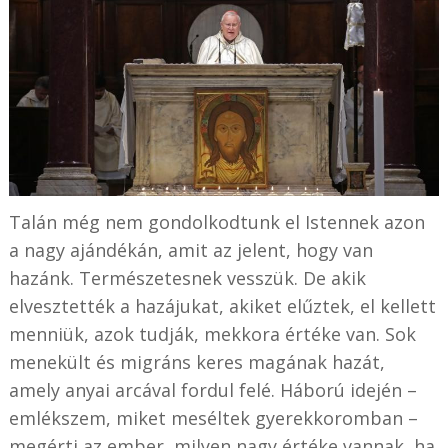
Talán még nem gondolkodtunk el Istennek azon
a nagy ajándékán, amit az jelent, hogy van
hazánk. Természetesnek vesszük. De akik
elvesztették a hazájukat, akiket elűztek, el kellett
menniük, azok tudják, mekkora értéke van. Sok
menekült és migráns keres magának hazát,
amely anyai arcával fordul felé. Háború idején –
emlékszem, miket meséltek gyerekkoromban –
megérti az ember, milyen nagy értéke vannak, ha