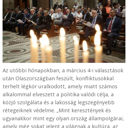
Az utóbbi hónapokban, a március 4-i választások
után Olaszországban feszült, konfliktusokkal
terhelt légkör uralkodott, amely miatt számos
alkalommal elveszett a politika valódi célja, a
közjó szolgálata és a lakosság legszegényebb
rétegeiknek védelme. „Mint keresztények és
ugyanakkor mint egy olyan ország állampolgárai,
amely még sokat jelent a világnak a kultúra, az