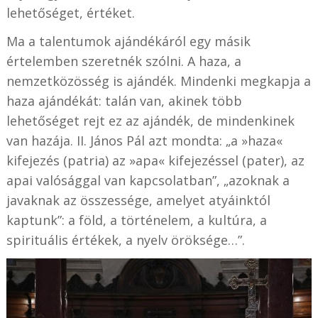
lehetőséget, értéket.
Ma a talentumok ajándékáról egy másik
értelemben szeretnék szólni. A haza, a
nemzetközösség is ajándék. Mindenki megkapja a
haza ajándékát: talán van, akinek több
lehetőséget rejt ez az ajándék, de mindenkinek
van hazája. II. János Pál azt mondta: „a »haza«
kifejezés (patria) az »apa« kifejezéssel (pater), az
apai valósággal van kapcsolatban”, „azoknak a
javaknak az összessége, amelyet atyáinktól
kaptunk”: a föld, a történelem, a kultúra, a
spirituális értékek, a nyelv öröksége…”.