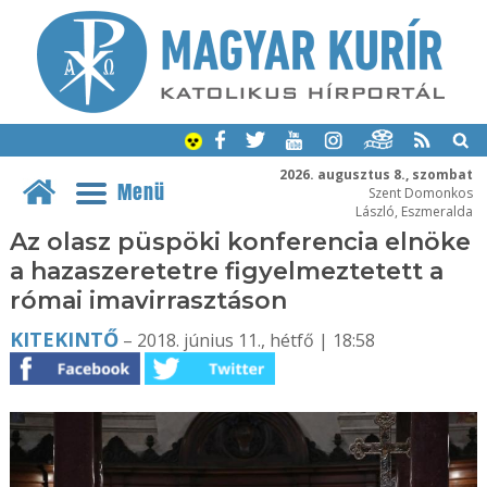
2026. augusztus 8., szombat
Menü
Szent Domonkos
László, Eszmeralda
Az olasz püspöki konferencia elnöke
a hazaszeretetre figyelmeztetett a
római imavirrasztáson
KITEKINTŐ
– 2018. június 11., hétfő | 18:58