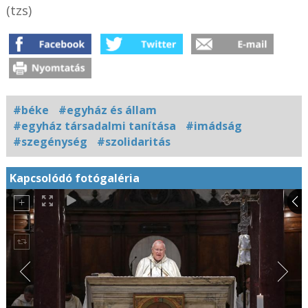
(tzs)
#béke
#egyház és állam
#egyház társadalmi tanítása
#imádság
#szegénység
#szolidaritás
Kapcsolódó fotógaléria