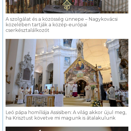
A szolgálat és a közösség ünnepe – Nagykovácsi
közelében tartják a közép-európai
cserkésztalálkozót
Leó pápa homíliája Assisiben: A világ akkor újul meg,
ha Krisztust követve mi magunk is átalakulunk