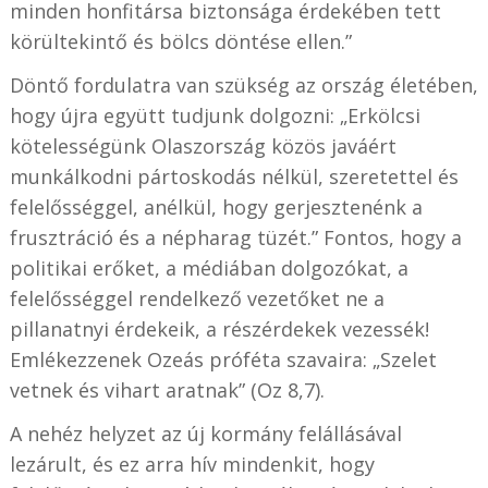
minden honfitársa biztonsága érdekében tett
körültekintő és bölcs döntése ellen.”
Döntő fordulatra van szükség az ország életében,
hogy újra együtt tudjunk dolgozni: „Erkölcsi
kötelességünk Olaszország közös javáért
munkálkodni pártoskodás nélkül, szeretettel és
felelősséggel, anélkül, hogy gerjesztenénk a
frusztráció és a népharag tüzét.” Fontos, hogy a
politikai erőket, a médiában dolgozókat, a
felelősséggel rendelkező vezetőket ne a
pillanatnyi érdekeik, a részérdekek vezessék!
Emlékezzenek Ozeás próféta szavaira: „Szelet
vetnek és vihart aratnak” (Oz 8,7).
A nehéz helyzet az új kormány felállásával
lezárult, és ez arra hív mindenkit, hogy