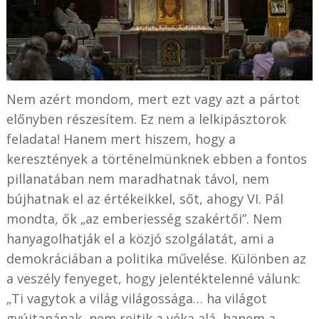
Nem azért mondom, mert ezt vagy azt a pártot
előnyben részesítem. Ez nem a lelkipásztorok
feladata! Hanem mert hiszem, hogy a
keresztények a történelmünknek ebben a fontos
pillanatában nem maradhatnak távol, nem
bújhatnak el az értékeikkel, sőt, ahogy VI. Pál
mondta, ők „az emberiesség szakértői”. Nem
hanyagolhatják el a közjó szolgálatát, ami a
demokráciában a politika művelése. Különben az
a veszély fenyeget, hogy jelentéktelenné válunk:
„Ti vagytok a világ világossága… ha világot
gyújtanának, nem rejtik a véka alá, hanem a