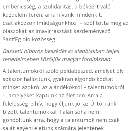
emberiesség, a szolidaritás, a békéért való
küzdelem terén, arra hívunk mindenkit,
csatlakozzon imádságunkhoz” – szólította meg az
olaszokat az imavirrasztást kezdeményező
Sant’Egidio közösség.
Bassetti bíboros beszédét az alábbiakban teljes
terjedelmében közöljük magyar fordításban:
A talentumokról szóló példabeszéd, amelyet oly
sokszor hallottunk, gyakran elgondolkodtat
minket azokról az ajándékokról – talentumokról
–, amelyeket kaptunk az életben. Arra a
felelősségre hív, hogy éljünk jól az Úrtól ránk
bízott talentumokkal. Talán soha nem
gondoltunk arra, hogy a talentumok nem csak
saját egyéni életünk számára jelentenek