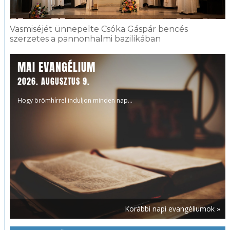
Vasmiséjét ünnepelte Csóka Gáspár bencés
szerzetes a pannonhalmi bazilikában
MAI EVANGÉLIUM
2026. AUGUSZTUS 9.
Hogy örömhírrel induljon minden nap...
Korábbi napi evangéliumok »