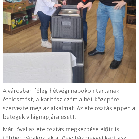
A városban főleg hétvégi napokon tartanak
ételosztást, a karitász ezért a hét közepére
szervezte meg az alkalmat. Az ételosztás éppen a
betegek világnapjára esett.
Már jóval az ételosztás megkezdése előtt is
többen várakoztak a főegyházmegyei karitász