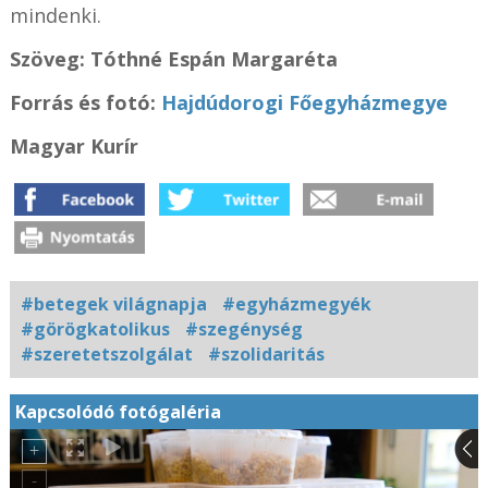
mindenki.
Szöveg:
Tóthné Espán Margaréta
Forrás és f
otó:
Hajdúdorogi Főegyházmegye
Magyar Kurír
#betegek világnapja
#egyházmegyék
#görögkatolikus
#szegénység
#szeretetszolgálat
#szolidaritás
Kapcsolódó fotógaléria