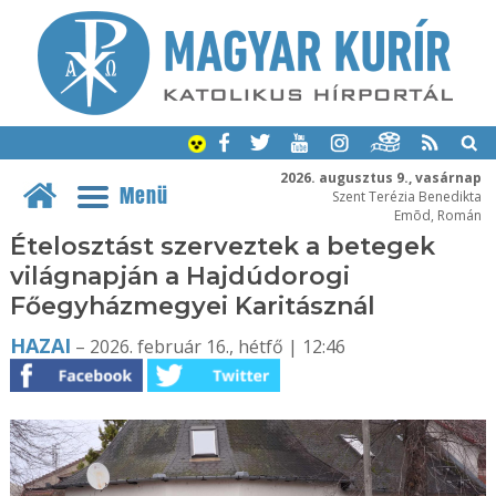
2026. augusztus 9., vasárnap
Menü
Szent Terézia Benedikta
Emõd, Román
Ételosztást szerveztek a betegek
világnapján a Hajdúdorogi
Főegyházmegyei Karitásznál
HAZAI
– 2026. február 16., hétfő | 12:46