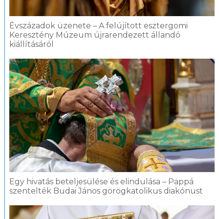
Évszázadok üzenete – A felújított esztergomi
Keresztény Múzeum újrarendezett állandó
kiállításáról
Egy hivatás beteljesülése és elindulása – Pappá
szentelték Budai János görögkatolikus diakónust