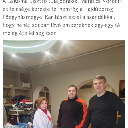
A La’Koma Bisztró tulajdonosa, Mandics Norbert
és felesége kereste fel nemrég a Hajdúdorogi
Főegyházmegyei Karitászt azzal a szándékkal,
hogy nehéz sorban lévő embereknek egy-egy tál
meleg étellel segítsen.