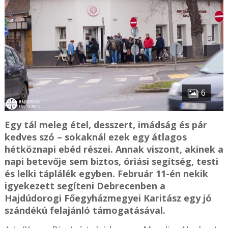
6
Egy tál meleg étel, desszert, imádság és pár
kedves szó – sokaknál ezek egy átlagos
hétköznapi ebéd részei. Annak viszont, akinek a
napi betevője sem biztos, óriási segítség, testi
és lelki táplálék egyben. Február 11-én nekik
igyekezett segíteni Debrecenben a
Hajdúdorogi Főegyházmegyei Karitász egy jó
szándékú felajánló támogatásával.