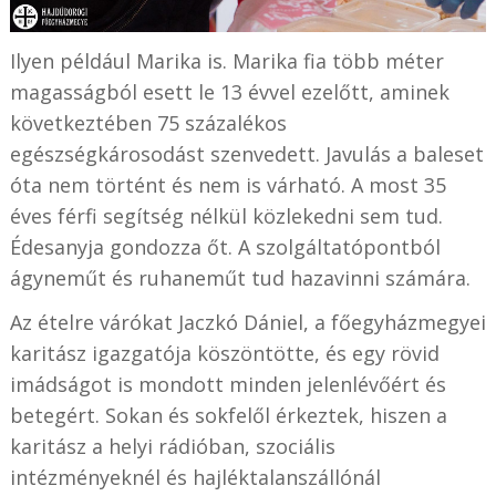
Ilyen például Marika is. Marika fia több méter
magasságból esett le 13 évvel ezelőtt, aminek
következtében 75 százalékos
egészségkárosodást szenvedett. Javulás a baleset
óta nem történt és nem is várható. A most 35
éves férfi segítség nélkül közlekedni sem tud.
Édesanyja gondozza őt. A szolgáltatópontból
ágyneműt és ruhaneműt tud hazavinni számára.
Az ételre várókat Jaczkó Dániel, a főegyházmegyei
karitász igazgatója köszöntötte, és egy rövid
imádságot is mondott minden jelenlévőért és
betegért. Sokan és sokfelől érkeztek, hiszen a
karitász a helyi rádióban, szociális
intézményeknél és hajléktalanszállónál