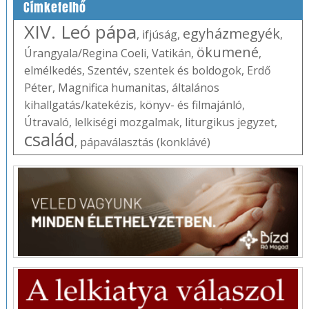
Címkefelhő
XIV. Leó pápa
egyházmegyék
,
ifjúság
,
,
ökumené
Úrangyala/Regina Coeli
,
Vatikán
,
,
elmélkedés
,
Szentév
,
szentek és boldogok
,
Erdő
Péter
,
Magnifica humanitas
,
általános
kihallgatás/katekézis
,
könyv- és filmajánló
,
Útravaló
,
lelkiségi mozgalmak
,
liturgikus jegyzet
,
család
,
pápaválasztás (konklávé)