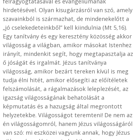
felragyogtatásával és evangéliumának
hirdetésével. Olyan kisugárzásról van szó, amely
szavainkból is származhat, de mindenekelőtt a
„jó cselekedeteinkből” kell kiindulnia (Mt 5,16).
Egy tanítvány és egy keresztény közösség akkor
világosság a világban, amikor másokat Istenhez
irányít, mindenkit segít, hogy megtapasztalja az
ő jóságát és irgalmát. Jézus tanítványa
világosság, amikor bezárt tereken kívül is meg
tudja élni hitét, amikor elősegíti az előítéletek
felszámolását, a rágalmazások leleplezését, az
igazság világosságának behatolását a
képmutatás és a hazugság által megrontott
helyzetekbe. Világosságot teremteni! De nem az
én világosságomról, hanem Jézus világosságáról
van szó: mi eszközei vagyunk annak, hogy Jézus