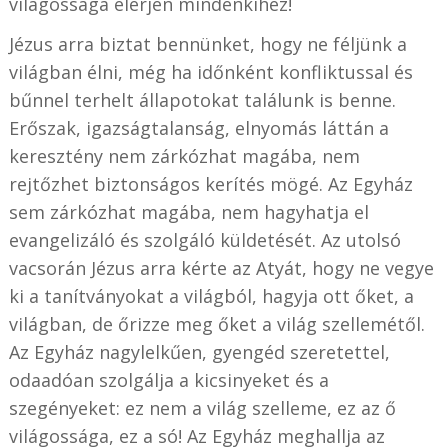
világossága elérjen mindenkihez!
Jézus arra biztat bennünket, hogy ne féljünk a
világban élni, még ha időnként konfliktussal és
bűnnel terhelt állapotokat találunk is benne.
Erőszak, igazságtalanság, elnyomás láttán a
keresztény nem zárkózhat magába, nem
rejtőzhet biztonságos kerítés mögé. Az Egyház
sem zárkózhat magába, nem hagyhatja el
evangelizáló és szolgáló küldetését. Az utolsó
vacsorán Jézus arra kérte az Atyát, hogy ne vegye
ki a tanítványokat a világból, hagyja ott őket, a
világban, de őrizze meg őket a világ szellemétől.
Az Egyház nagylelkűen, gyengéd szeretettel,
odaadóan szolgálja a kicsinyeket és a
szegényeket: ez nem a világ szelleme, ez az ő
világossága, ez a só! Az Egyház meghallja az