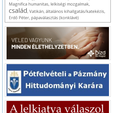
Magnifica humanitas
,
lelkiségi mozgalmak
,
család
,
Vatikán
,
általános kihallgatás/katekézis
,
Erdő Péter
,
pápaválasztás (konklávé)