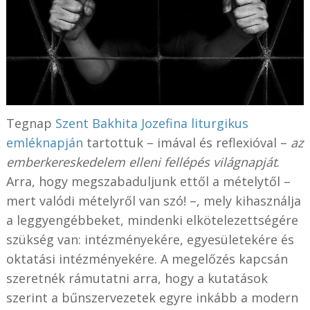
Tegnap
Szent Bakhita Jozefina liturgikus
emléknapján
tartottuk – imával és reflexióval –
az
emberkereskedelem elleni fellépés világnapját
.
Arra, hogy megszabaduljunk ettől a mételytől –
mert valódi mételyről van szó! –, mely kihasználja
a leggyengébbeket, mindenki elkötelezettségére
szükség van: intézményekére, egyesületekére és
oktatási intézményekére. A megelőzés kapcsán
szeretnék rámutatni arra, hogy a kutatások
szerint a bűnszervezetek egyre inkább a modern