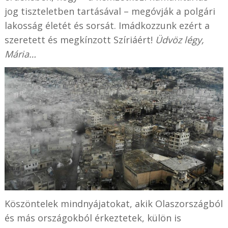
jog tiszteletben tartásával – megóvják a polgári
lakosság életét és sorsát. Imádkozzunk ezért a
szeretett és megkínzott Szíriáért!
Üdvöz légy,
Mária…
Köszöntelek mindnyájatokat, akik Olaszországból
és más országokból érkeztetek, külön is