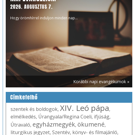
2026. AUGUSZTUS 7.
Hogy örömhírrel induljon minden nap...
Korábbi napi evangéliumok »
Címkefelhő
XIV. Leó pápa
szentek és boldogok
,
,
elmélkedés
,
Úrangyala/Regina Coeli
,
ifjúság
,
egyházmegyék
ökumené
Útravaló
,
,
,
liturgikus jegyzet
,
Szentév
,
könyv- és filmajánló
,