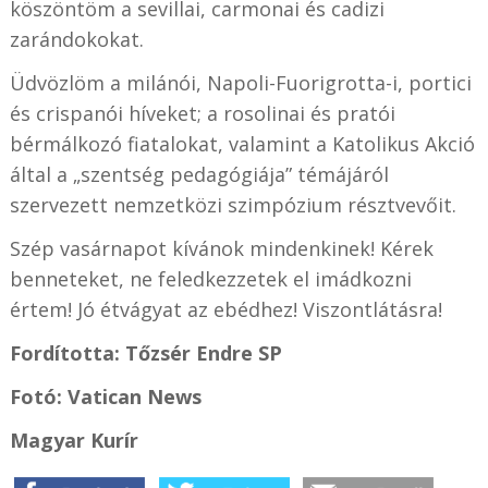
köszöntöm a sevillai, carmonai és cadizi
zarándokokat.
Üdvözlöm a milánói, Napoli-Fuorigrotta-i, portici
és crispanói híveket; a rosolinai és pratói
bérmálkozó fiatalokat, valamint a Katolikus Akció
által a „szentség pedagógiája” témájáról
szervezett nemzetközi szimpózium résztvevőit.
Szép vasárnapot kívánok mindenkinek! Kérek
benneteket, ne feledkezzetek el imádkozni
értem! Jó étvágyat az ebédhez! Viszontlátásra!
Fordította: Tőzsér Endre SP
Fotó: Vatican News
Magyar Kurír