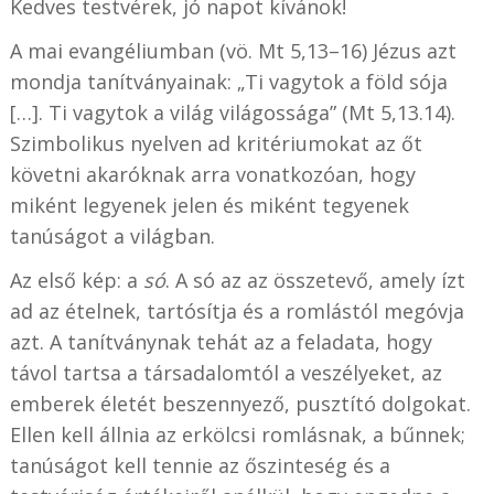
Kedves testvérek, jó napot kívánok!
A mai evangéliumban (vö. Mt 5,13–16) Jézus azt
mondja tanítványainak: „Ti vagytok a föld sója
[…]. Ti vagytok a világ világossága” (Mt 5,13.14).
Szimbolikus nyelven ad kritériumokat az őt
követni akaróknak arra vonatkozóan, hogy
miként legyenek jelen és miként tegyenek
tanúságot a világban.
Az első kép: a
só
. A só az az összetevő, amely ízt
ad az ételnek, tartósítja és a romlástól megóvja
azt. A tanítványnak tehát az a feladata, hogy
távol tartsa a társadalomtól a veszélyeket, az
emberek életét beszennyező, pusztító dolgokat.
Ellen kell állnia az erkölcsi romlásnak, a bűnnek;
tanúságot kell tennie az őszinteség és a