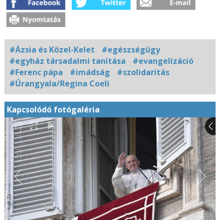
#Ázsia és Közel-Kelet
#egészségügy
#egyház társadalmi tanítása
#evangelizáció
#Ferenc pápa
#imádság
#szolidaritás
#Úrangyala/Regina Coeli
Kapcsolódó fotógaléria