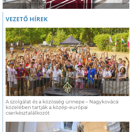
VEZETŐ HÍREK
A szolgálat és a közösség ünnepe – Nagykovácsi
közelében tartják a közép-európai
cserkésztalálkozót