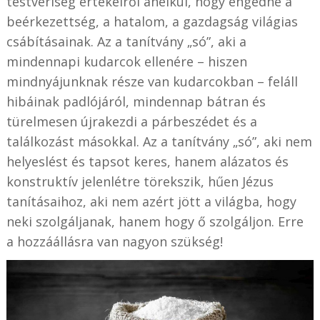
testvériség értékeiről anélkül, hogy engedne a
beérkezettség, a hatalom, a gazdagság világias
csábításainak. Az a tanítvány „só”, aki a
mindennapi kudarcok ellenére – hiszen
mindnyájunknak része van kudarcokban – feláll
hibáinak padlójáról, mindennap bátran és
türelmesen újrakezdi a párbeszédet és a
találkozást másokkal. Az a tanítvány „só”, aki nem
helyeslést és tapsot keres, hanem alázatos és
konstruktív jelenlétre törekszik, hűen Jézus
tanításaihoz, aki nem azért jött a világba, hogy
neki szolgáljanak, hanem hogy ő szolgáljon. Erre
a hozzáállásra van nagyon szükség!