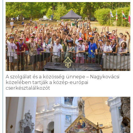
A szolgálat és a közösség ünnepe – Nagykovácsi
közelében tartják a közép-európai
cserkésztalálkozót