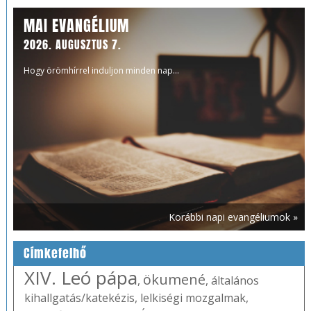
MAI EVANGÉLIUM
2026. AUGUSZTUS 7.
Hogy örömhírrel induljon minden nap...
Korábbi napi evangéliumok »
Címkefelhő
XIV. Leó pápa
ökumené
,
,
általános
kihallgatás/katekézis
,
lelkiségi mozgalmak
,