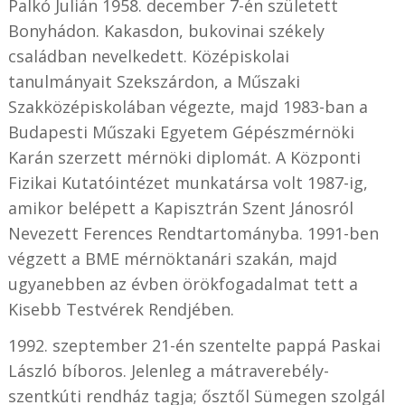
Palkó Julián 1958. december 7-én született
Bonyhádon. Kakasdon, bukovinai székely
családban nevelkedett. Középiskolai
tanulmányait Szekszárdon, a Műszaki
Szakközépiskolában végezte, majd 1983-ban a
Budapesti Műszaki Egyetem Gépészmérnöki
Karán szerzett mérnöki diplomát. A Központi
Fizikai Kutatóintézet munkatársa volt 1987-ig,
amikor belépett a Kapisztrán Szent Jánosról
Nevezett Ferences Rendtartományba. 1991-ben
végzett a BME mérnöktanári szakán, majd
ugyanebben az évben örökfogadalmat tett a
Kisebb Testvérek Rendjében.
1992. szeptember 21-én szentelte pappá Paskai
László bíboros. Jelenleg a mátraverebély-
szentkúti rendház tagja; ősztől Sümegen szolgál