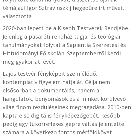
témájául Igor Sztravinszkij hegedűre írt műveit
választotta.
2020-ban lépett be a Kisebb Testvérek Rendjébe.
Jelenleg a pasaréti rendház tagja, és teológiai
tanulmányokat folytat a Sapientia Szerzetesi és
Hittudományi Főiskolán. Szeptembertől kezdi
meg gyakorlati évét.
Lajos testvér fényképeit szemlélődő,
kontemplatív figyelem hatja át. Célja nem
elsősorban a dokumentálás, hanem a
hangulatok, benyomások és a minket körülvevő
világ finom rezdüléseinek megragadása. 2010-ben
kapta első digitális fényképezőgépét, később
pedig egy tükörreflexes gépre váltás jelentette
számára a következő fontos mérföldkövet.