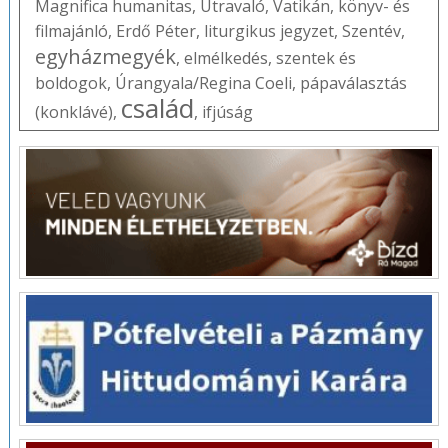
Magnifica humanitas
,
Útravaló
,
Vatikán
,
könyv- és
filmajánló
,
Erdő Péter
,
liturgikus jegyzet
,
Szentév
,
egyházmegyék
,
elmélkedés
,
szentek és
boldogok
,
Úrangyala/Regina Coeli
,
pápaválasztás
család
(konklávé)
,
,
ifjúság