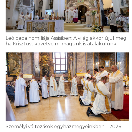
Leó pápa homíliája Assisiben: A világ akkor újul meg,
ha Krisztust követve mi magunk is átalakulunk
Személyi változások egyházmegyéinkben – 2026