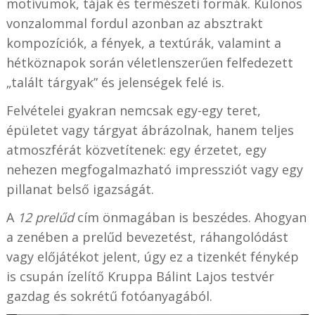
motívumok, tájak és természeti formák. Különös
vonzalommal fordul azonban az absztrakt
kompozíciók, a fények, a textúrák, valamint a
hétköznapok során véletlenszerűen felfedezett
„talált tárgyak” és jelenségek felé is.
Felvételei gyakran nemcsak egy-egy teret,
épületet vagy tárgyat ábrázolnak, hanem teljes
atmoszférát közvetítenek: egy érzetet, egy
nehezen megfogalmazható impressziót vagy egy
pillanat belső igazságát.
A
12 prelűd
cím önmagában is beszédes. Ahogyan
a zenében a prelűd bevezetést, ráhangolódást
vagy előjátékot jelent, úgy ez a tizenkét fénykép
is csupán ízelítő
Kruppa Bálint Lajos
testvér
gazdag és sokrétű fotóanyagából.