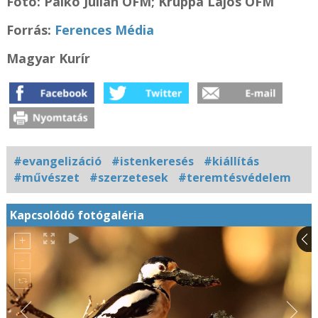
Fotó: Palkó Julián OFM; Kruppa Lajos OFM
Forrás:
Ferences Média
Magyar Kurír
#evangelizáció
#istenkeresés
#kiállítás
#művészet
#szerzetesek
#teremtésvédelem
Kapcsolódó fotógaléria