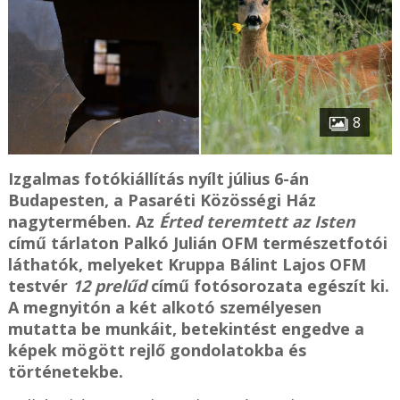
8
Izgalmas fotókiállítás nyílt július 6-án
Budapesten, a Pasaréti Közösségi Ház
nagytermében. Az
Érted teremtett az Isten
című tárlaton Palkó Julián OFM természetfotói
láthatók, melyeket Kruppa Bálint Lajos OFM
testvér
12 prelűd
című fotósorozata egészít ki.
A megnyitón a két alkotó személyesen
mutatta be munkáit, betekintést engedve a
képek mögött rejlő gondolatokba és
történetekbe.