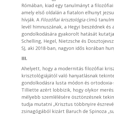
Rómában, kiad egy tanulmányt a filozófiai k
amely első oldalán a fiatalon elhunyt jezs
hívják. A
Filozófiai krisztológia
című tanulmá
levél himnuszának, a Hegyi beszédnek és
gondolkodására gyakorolt hatását kutatja,
Schelling, Hegel, Nietzsche és Dosztojevszk
SJ, aki 2018-ban, nagyon idős korában huny
III.
Ahelyett, hogy a modernitás filozófiai kri
krisztológiájától való hanyatlásnak tekinte
gondolkodásra lusta módon és ortodoxia-s
Tilliette azért lobbizik, hogy olykor meré
mélyebb szemlélésére ösztönzésnek tekint
tudja mutatni „Krisztus többnyire észrevét
zsinagógából kizárt Baruch de Spinoza „s