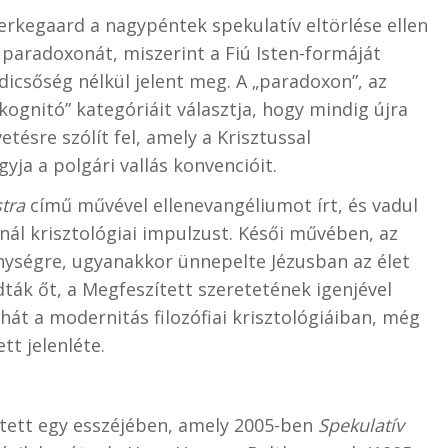
erkegaard a nagypéntek spekulatív eltörlése ellen
 paradoxonát, miszerint a Fiú Isten-formáját
dicsőség nélkül jelent meg. A „paradoxon”, az
kognitó” kategóriáit választja, hogy mindig újra
ésre szólít fel, amely a Krisztussal
ja a polgári vallás konvencióit.
tra
című művével ellenevangéliumot írt, és vadul
ínál krisztológiai impulzust. Késői művében, az
ységre, ugyanakkor ünnepelte Jézusban az élet
dták őt, a Megfeszített szeretetének igenjével
hát a modernitás filozófiai krisztológiáiban, még
tt jelenléte.
etett egy esszéjében, amely 2005-ben
Spekulatív