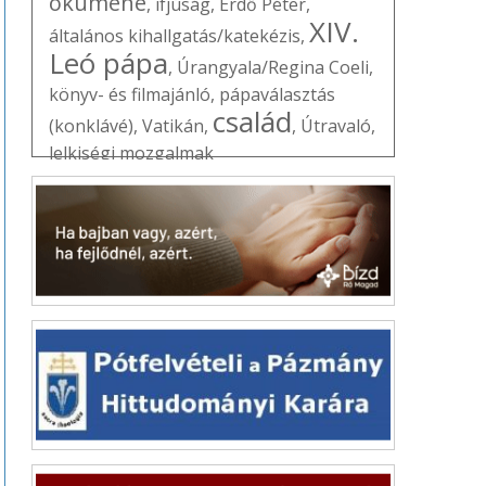
ökumené
,
ifjúság
,
Erdő Péter
,
XIV.
általános kihallgatás/katekézis
,
Leó pápa
,
Úrangyala/Regina Coeli
,
könyv- és filmajánló
,
pápaválasztás
család
(konklávé)
,
Vatikán
,
,
Útravaló
,
lelkiségi mozgalmak