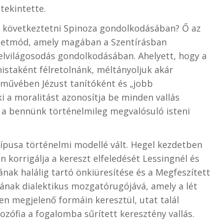
tekintette.
ed következtetni Spinoza gondolkodásában? Ő az
mléletmód, amely magában a Szentírásban
elvilágosodás gondolkodásában. Ahelyett, hogy a
istaként félretolnánk, méltányoljuk akár
művében Jézust tanítóként és „jobb
i a moralitást azonosítja be minden vallás
t a bennünk történelmileg megvalósuló isteni
ípusa történelmi modellé vált. Hegel kezdetben
 korrigálja a kereszt elfeledését Lessingnél és
ának halálig tartó önkiüresítése és a Megfeszített
ának dialektikus mozgatórugójává, amely a lét
n megjelenő formáin keresztül, utat talál
ozófia a fogalomba sűrített keresztény vallás.