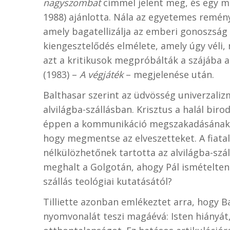
nagyszombat
címmel jelent meg, és egy m
1988) ajánlotta. Nála az egyetemes remény
amely bagatellizálja az emberi gonoszság
kiengesztelődés elmélete, amely úgy véli
azt a kritikusok megpróbálták a szájába 
(1983) –
A végjáték
– megjelenése után.
Balthasar szerint az üdvösség univerzaliz
alvilágba-szállásban. Krisztus a halál bi
éppen a kommunikáció megszakadásának h
hogy megmentse az elveszetteket. A fiatal
nélkülözhetőnek tartotta az alvilágba-szál
meghalt a Golgotán, ahogy Pál ismételte
szállás teológiai kutatásától?
Tilliette azonban emlékeztet arra, hogy 
nyomvonalát teszi magáévá: Isten hiányát,