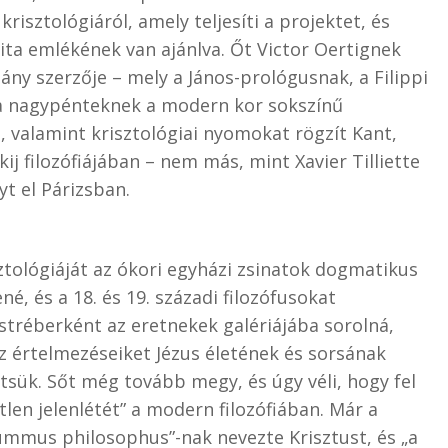
risztológiáról, amely teljesíti a projektet, és
uita emlékének van ajánlva. Őt Victor Oertignek
ny szerzője – mely a János-prológusnak, a Filippi
 a nagypénteknek a modern kor sokszínű
 valamint krisztológiai nyomokat rögzít Kant,
ij filozófiájában – nem más, mint Xavier Tilliette
t el Párizsban.
sztológiáját az ókori egyházi zsinatok dogmatikus
né, és a 18. és 19. századi filozófusokat
tréberként az eretnekek galériájába sorolná,
sz értelmezéseiket Jézus életének és sorsának
sük. Sőt még tovább megy, és úgy véli, hogy fel
len jelenlétét” a modern filozófiában. Már a
ummus philosophus”-nak nevezte Krisztust, és „a