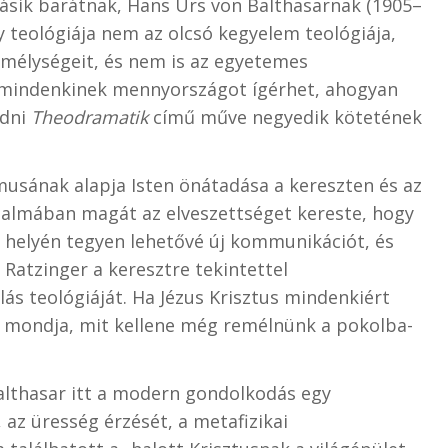
ásik barátnak, Hans Urs von Balthasarnak (1905–
 teológiája nem az olcsó kegyelem teológiája,
 mélységeit, és nem is az egyetemes
, mindenkinek mennyországot ígérhet, ahogyan
adni
Theodramatik
című műve negyedik kötetének
musának alapja Isten önátadása a kereszten és az
rodalmában magát az elveszettséget kereste, hogy
elyén tegyen lehetővé új kommunikációt, és
 Ratzinger a keresztre tekintettel
lás teológiáját. Ha Jézus Krisztus mindenkiért
n mondja, mit kellene még remélnünk a pokolba-
Balthasar itt a modern gondolkodás egy
 az üresség érzését, a metafizikai