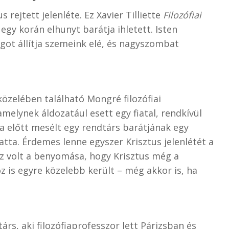
rejtett jelenléte. Ez Xavier Tilliette
Filozófiai
gy korán elhunyt barátja ihletett. Isten
ágot állítja szemeink elé, és nagyszombat
közelében található Mongré filozófiai
melynek áldozatául esett egy fiatal, rendkívül
ála előtt mesélt egy rendtárs barátjának egy
atta. Érdemes lenne egyszer Krisztus jelenlétét a
az volt a benyomása, hogy Krisztus még a
is egyre közelebb került – még akkor is, ha
rs, aki filozófiaprofesszor lett Párizsban és