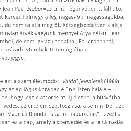
 találhatott a „halott Krisztusnak a világépület
 Jean Paul
Siebenkäs
című regényében található.
yját keresi. Felmegy a legmagasabb magasságokba,
, de nem találja meg őt. Kétségbeesetten kiáltja
nyian árvák vagyunk mennyei Atya nélkül. Jean
omból, de nem így az utódainál, Feuerbachnál,
0. századi Isten-halott-teológiában.
 védjegye.
e ezt a szemléletmódot.
Valódi jelenlétek
(1989)
ogy az epilógus korában élünk. Isten halála –
n, hogy lesz-e áttörés az új életbe, a húsvétba.
nvedés, az értelem szétfoszlása, a semmi behúzó
n Maurice Blondel is „a mi napunknak” nevezi a
san ez a nap, amely a szenvedés és a feltámadás