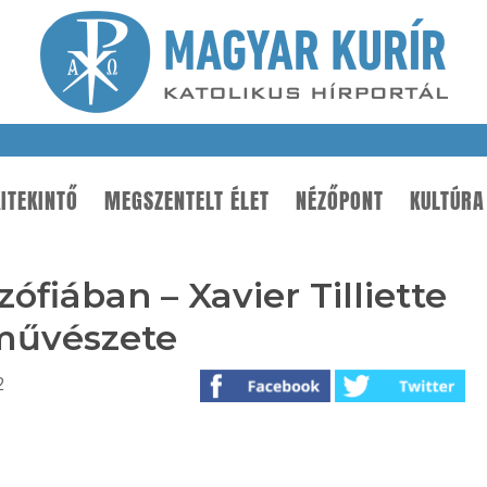
ITEKINTŐ
MEGSZENTELT ÉLET
NÉZŐPONT
KULTÚRA
ófiában – Xavier Tilliette
 művészete
2