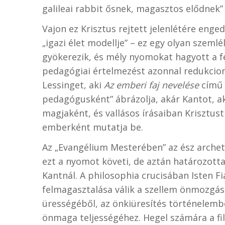
galileai rabbit ősnek, magasztos elődnek” 
Vajon ez Krisztus rejtett jelenlétére eng
„igazi élet modellje” – ez egy olyan sze
gyökerezik, és mély nyomokat hagyott a f
pedagógiai értelmezést azonnal redukcion
Lessinget, aki
Az emberi faj nevelése
című 
pedagógusként” ábrázolja, akár Kantot, ak
magjaként, és vallásos írásaiban Krisztus
emberként mutatja be.
Az „Evangélium Mesterében” az ész archet
ezt a nyomot követi, de aztán határozottan
Kantnál. A philosophia crucisában Isten Fi
felmagasztalása válik a szellem önmozgás
ürességéből, az önkiüresítés történelembe
önmaga teljességéhez. Hegel számára a fil