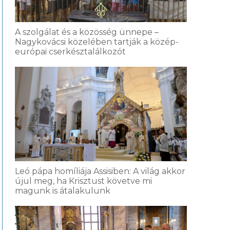
A szolgálat és a közösség ünnepe –
Nagykovácsi közelében tartják a közép-
európai cserkésztalálkozót
Leó pápa homíliája Assisiben: A világ akkor
újul meg, ha Krisztust követve mi
magunk is átalakulunk