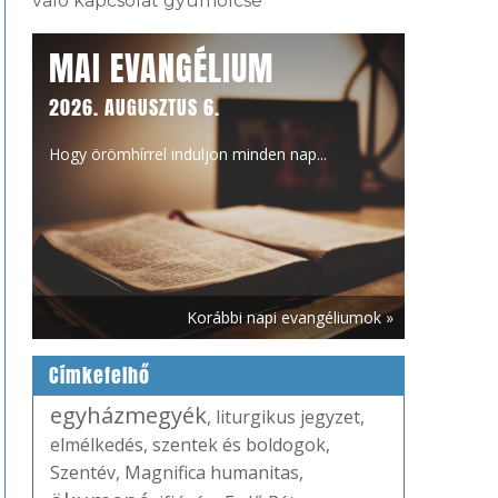
való kapcsolat gyümölcse
MAI EVANGÉLIUM
2026. AUGUSZTUS 6.
Hogy örömhírrel induljon minden nap...
Korábbi napi evangéliumok »
Címkefelhő
egyházmegyék
,
liturgikus jegyzet
,
elmélkedés
,
szentek és boldogok
,
Szentév
,
Magnifica humanitas
,