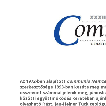
Az 1972-ben alapított
Communio Nemzetk
szerkesztősége 1993-ban kezdte meg mun
összevont számmal jelenik meg, júniusb
közötti együttműködés keretében ajánlu
olvasható írást, Jan-Heiner Tück teológu