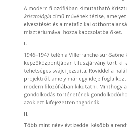
A modern filozófiában kimutatható Krisztus 
krisztológia
című művének tézise, amelyet e
elvesztését és a metafizikai otthontalans
misztériumával hozza kapcsolatba őket.
I.
1946–1947 telén a Villefranche-sur-Saône 
képzőközpontjában tífuszjárvány tört ki, a
tehetséges svájci jezsuita. Röviddel a hal
projektről, amely már egy ideje foglalkozt
modern filozófiában kikutatni. Minthogy 
gondolkodás történetének gondolkodóihoz 
azok ezt kifejezetten tagadnák.
II.
Több mint négy évtizeddel később a rendtá