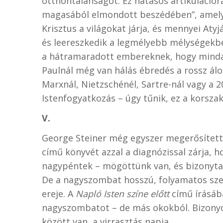
otthontalanságot. Ez hatásos artikulációra
magasából elmondott beszédében”, amely
Krisztus a világokat járja, és mennyei At
és leereszkedik a legmélyebb mélységekbe
a hátramaradott embereknek, hogy mindan
Paulnál még van hálás ébredés a rossz ál
Marxnál, Nietzschénél, Sartre-nál vagy a 2
Istenfogyatkozás – úgy tűnik, ez a korszak
V.
George Steiner még egyszer megerősített
című könyvét azzal a diagnózissal zárja, h
nagypéntek – mögöttünk van, és bizonytala
De a nagyszombat hosszú, folyamatos sze
ereje. A
Napló Isten színe előtt
című írásába
nagyszombatot – de más okokból. Bizonyo
között van, a virrasztás napja.