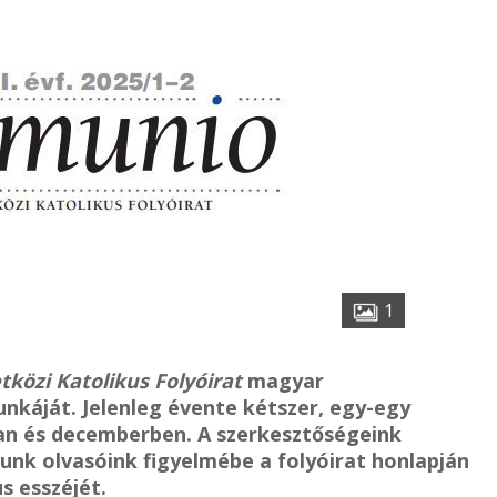
1
özi Katolikus Folyóirat
magyar
káját. Jelenleg évente kétszer, egy-egy
an és decemberben. A szerkesztőségeink
nk olvasóink figyelmébe a folyóirat honlapján
s esszéjét.