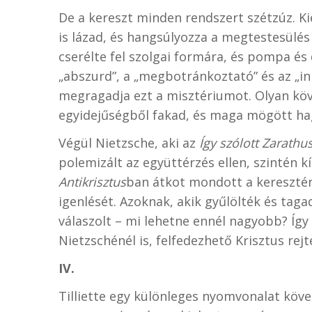
De a kereszt minden rendszert szétzúz. Ki
is lázad, és hangsúlyozza a megtestesülés
cserélte fel szolgai formára, és pompa és 
„abszurd”, a „megbotránkoztató” és az „in
megragadja ezt a misztériumot. Olyan követ
egyidejűségből fakad, és maga mögött hagy
Végül Nietzsche, aki az
Így szólott Zarathus
polemizált az együttérzés ellen, szintén k
Antikrisztus
ban átkot mondott a keresztén
igenlését. Azoknak, akik gyűlölték és taga
válaszolt – mi lehetne ennél nagyobb? Így 
Nietzschénél is, felfedezhető Krisztus rejte
IV.
Tilliette egy különleges nyomvonalat köv