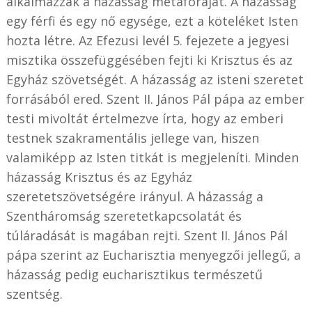
alkalmazzák a házasság metaforáját. A házasság
egy férfi és egy nő egysége, ezt a köteléket Isten
hozta létre. Az Efezusi levél 5. fejezete a jegyesi
misztika összefüggésében fejti ki Krisztus és az
Egyház szövetségét. A házasság az isteni szeretet
forrásából ered. Szent II. János Pál pápa az ember
testi mivoltát értelmezve írta, hogy az emberi
testnek szakramentális jellege van, hiszen
valamiképp az Isten titkát is megjeleníti. Minden
házasság Krisztus és az Egyház
szeretetszövetségére irányul. A házasság a
Szentháromság szeretetkapcsolatát és
túláradását is magában rejti. Szent II. János Pál
pápa szerint az Eucharisztia menyegzői jellegű, a
házasság pedig eucharisztikus természetű
szentség.