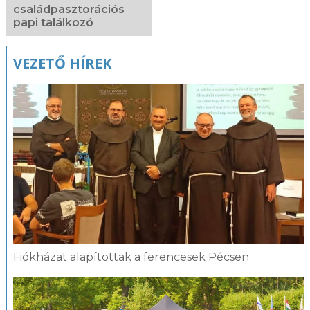
családpasztorációs
papi találkozó
VEZETŐ HÍREK
Fiókházat alapítottak a ferencesek Pécsen