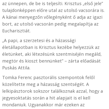
az ünnepen, de be is teljesíti. Krisztus „első jele”
tulajdonképpen előre utal az utolsó vacsorára is.
A kánai menyegzőn vőlegényként ő adja az igazi
bort, az utolsó vacsorán pedig megalapítja az
Eucharisztiát.
„A papi, a szerzetesi és a házassági
életállapotban is Krisztus kezébe helyezzük az
életünket, aki létezésünk szentmiséjén megáld,
megtör és kioszt bennünket” – zárta előadását
Puskás Attila.
Tomka Ferenc pasztorális szempontok felől
közelítette meg a házasság szentségét. A
lelkipásztorok sokszor találkoznak azzal, hogy a
jegyesoktatás során a hit alapjait is el kell
mondaniuk. Ugyanakkor már ezeken az