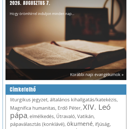
2026. AUGUSZTUS 7.
Hogy örömhírrel induljon minden nap...
Korábbi napi evangéliumok »
Címkefelhő
liturgikus jegyzet
,
általános kihallgatás/katekézis
,
XIV. Leó
Magnifica humanitas
,
Erdő Péter
,
pápa
,
elmélkedés
,
Útravaló
,
Vatikán
,
ökumené
pápaválasztás (konklávé)
,
,
ifjúság
,