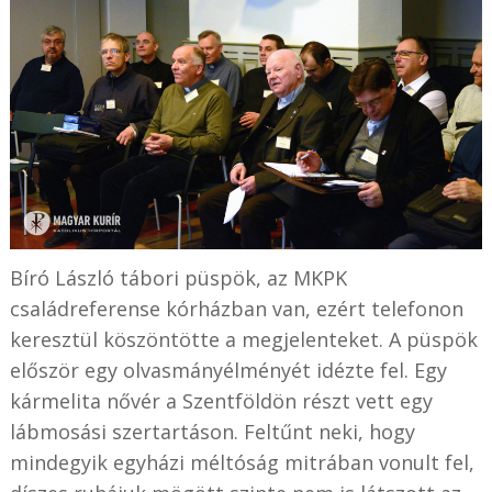
Bíró László tábori püspök, az MKPK
családreferense kórházban van, ezért telefonon
keresztül köszöntötte a megjelenteket. A püspök
először egy olvasmányélményét idézte fel. Egy
kármelita nővér a Szentföldön részt vett egy
lábmosási szertartáson. Feltűnt neki, hogy
mindegyik egyházi méltóság mitrában vonult fel,