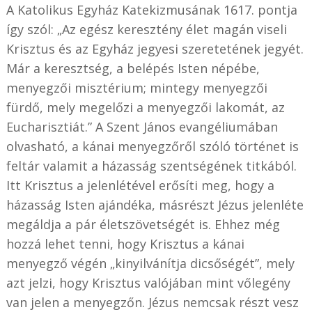
A Katolikus Egyház Katekizmusának 1617. pontja
így szól: „Az egész keresztény élet magán viseli
Krisztus és az Egyház jegyesi szeretetének jegyét.
Már a keresztség, a belépés Isten népébe,
menyegzői misztérium; mintegy menyegzői
fürdő, mely megelőzi a menyegzői lakomát, az
Eucharisztiát.” A Szent János evangéliumában
olvasható, a kánai menyegzőről szóló történet is
feltár valamit a házasság szentségének titkából.
Itt Krisztus a jelenlétével erősíti meg, hogy a
házasság Isten ajándéka, másrészt Jézus jelenléte
megáldja a pár életszövetségét is. Ehhez még
hozzá lehet tenni, hogy Krisztus a kánai
menyegző végén „kinyilvánítja dicsőségét”, mely
azt jelzi, hogy Krisztus valójában mint vőlegény
van jelen a menyegzőn. Jézus nemcsak részt vesz