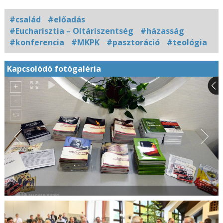
#család
#előadás
#Eucharisztia – Oltáriszentség
#házasság
#konferencia
#MKPK
#pasztoráció
#teológia
Kapcsolódó fotógaléria