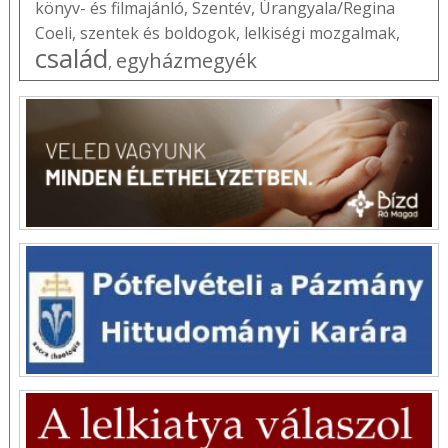
könyv- és filmajánló
,
Szentév
,
Úrangyala/Regina
Coeli
,
szentek és boldogok
,
lelkiségi mozgalmak
,
család
egyházmegyék
,