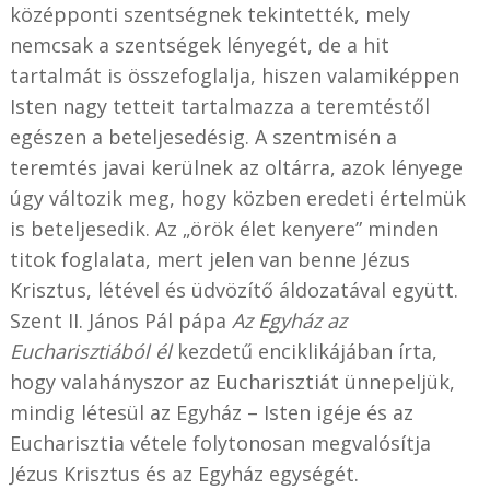
középponti szentségnek tekintették, mely
nemcsak a szentségek lényegét, de a hit
tartalmát is összefoglalja, hiszen valamiképpen
Isten nagy tetteit tartalmazza a teremtéstől
egészen a beteljesedésig. A szentmisén a
teremtés javai kerülnek az oltárra, azok lényege
úgy változik meg, hogy közben eredeti értelmük
is beteljesedik. Az „örök élet kenyere” minden
titok foglalata, mert jelen van benne Jézus
Krisztus, létével és üdvözítő áldozatával együtt.
Szent II. János Pál pápa
Az Egyház az
Eucharisztiából él
kezdetű enciklikájában írta,
hogy valahányszor az Eucharisztiát ünnepeljük,
mindig létesül az Egyház – Isten igéje és az
Eucharisztia vétele folytonosan megvalósítja
Jézus Krisztus és az Egyház egységét.