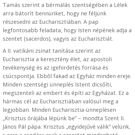
Tamás szerint a bérmálás szentségében a Lélek
arra bátorít bennünket, hogy ne féljünk
részesedni az Eucharisztiában. A pap
legfontosabb feladata, hogy Isten népének adja a
szentet (sacerdos), vagyis az Eucharisztiát.
A II. vatikáni zsinat tanítása szerint az
Eucharisztia a keresztény élet, az apostoli
tevékenység és az igehirdetés forrása és
csúcspontja. Ebből fakad az Egyház minden ereje.
Minden szentségi ünneplés Istent dicsőíti,
megszenteli az embert és építi az Egyházat. Ez a
hármas cél az Eucharisztiában valósul meg a
legjobban. Minden Eucharisztia-ünneplésen
„Krisztus órájába lépünk be” – mondta Szent II.
János Pál pápa. Krisztus „egyidejűvé válik” velünk,
s erre a csodára csak a szeretet mindenható