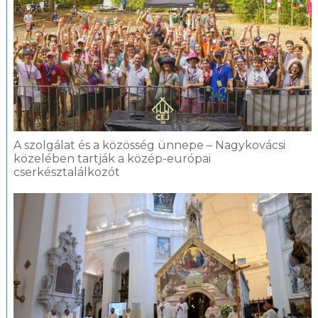
A szolgálat és a közösség ünnepe – Nagykovácsi
közelében tartják a közép-európai
cserkésztalálkozót