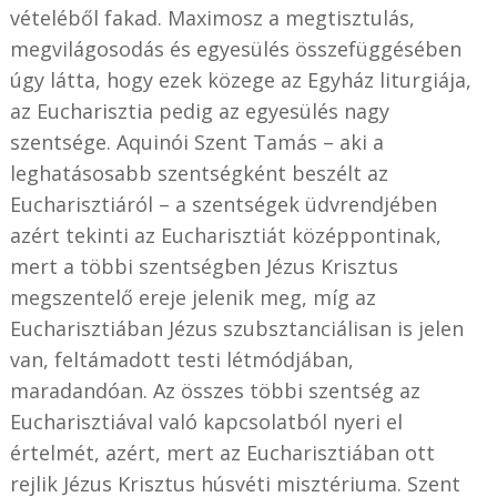
vételéből fakad. Maximosz a megtisztulás,
megvilágosodás és egyesülés összefüggésében
úgy látta, hogy ezek közege az Egyház liturgiája,
az Eucharisztia pedig az egyesülés nagy
szentsége. Aquinói Szent Tamás – aki a
leghatásosabb szentségként beszélt az
Eucharisztiáról – a szentségek üdvrendjében
azért tekinti az Eucharisztiát középpontinak,
mert a többi szentségben Jézus Krisztus
megszentelő ereje jelenik meg, míg az
Eucharisztiában Jézus szubsztanciálisan is jelen
van, feltámadott testi létmódjában,
maradandóan. Az összes többi szentség az
Eucharisztiával való kapcsolatból nyeri el
értelmét, azért, mert az Eucharisztiában ott
rejlik Jézus Krisztus húsvéti misztériuma. Szent