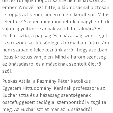
díszes ruhájuk mögött szinte nem is látszott az
ember. A nővér azt hitte, a lábmosásnál biztosan
le fogják azt venni, ám erre nem került sor. Mit is
jelent ez? Szépen megünnepeltük a nagyhetet, de
vajon figyeltünk-e annak valódi tartalmára? Az
Eucharisztia, a papság és a házasság szentségét
is sokszor csak külsődleges formáiban látjuk, ám
nem szabad elfeledkeznünk arról, hogy azokban
Jézus Krisztus van jelen. Mind a három szentség
az önátadásról és a másoknak szentelt életről
szól.
Puskás Attila, a Pázmány Péter Katolikus
Egyetem Hittudományi Karának professzora az
Eucharisztia és a házasság szentségének
összefüggéseit teológiai szempontból vizsgálta
meg. Az Eucharisztiát már az 5. századtól