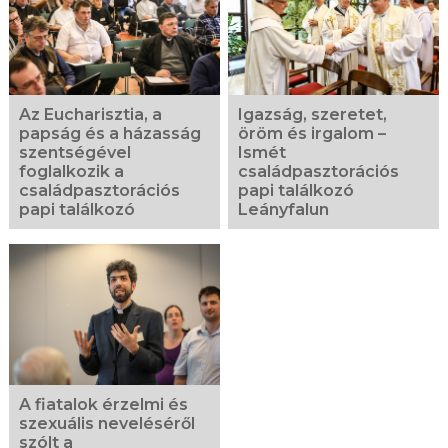
Az Eucharisztia, a
Igazság, szeretet,
papság és a házasság
öröm és irgalom –
szentségével
Ismét
foglalkozik a
családpasztorációs
családpasztorációs
papi találkozó
papi találkozó
Leányfalun
A fiatalok érzelmi és
szexuális neveléséről
szólt a