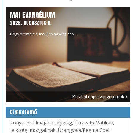
MAI EVANGÉLIUM
2026. AUGUSZTUS 8.
Hogy örömhírrel induljon minden nap...
Korábbi napi evangéliumok »
Címkefelhő
könyv- és filmajánló
,
ifjúság
,
Útravaló
,
Vatikán
,
lelkiségi mozgalmak
,
Úrangyala/Regina Coeli
,