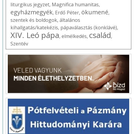
liturgikus jegyzet
,
Magnifica humanitas
,
egyházmegyék
ökumené
,
Erdő Péter
,
,
szentek és boldogok
,
általános
kihallgatás/katekézis
,
pápaválasztás (konklávé)
,
XIV. Leó pápa
család
,
elmélkedés
,
,
Szentév