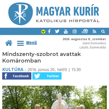
2026. augusztus 8., szombat
Menü
Szent Domonkos
László, Eszmeralda
Mindszenty-szobrot avattak
Komáromban
KULTÚRA
– 2016. június 20., hétfő | 15:30