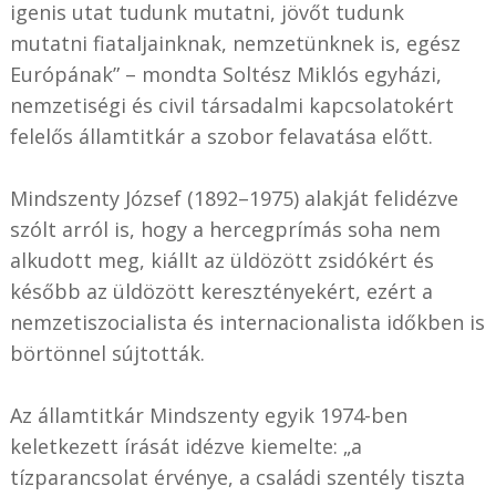
igenis utat tudunk mutatni, jövőt tudunk
mutatni fiataljainknak, nemzetünknek is, egész
Európának” – mondta Soltész Miklós egyházi,
nemzetiségi és civil társadalmi kapcsolatokért
felelős államtitkár a szobor felavatása előtt.
Mindszenty József (1892–1975) alakját felidézve
szólt arról is, hogy a hercegprímás soha nem
alkudott meg, kiállt az üldözött zsidókért és
később az üldözött keresztényekért, ezért a
nemzetiszocialista és internacionalista időkben is
börtönnel sújtották.
Az államtitkár Mindszenty egyik 1974-ben
keletkezett írását idézve kiemelte: „a
tízparancsolat érvénye, a családi szentély tiszta