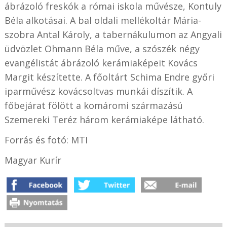
ábrázoló freskók a római iskola művésze, Kontuly
Béla alkotásai. A bal oldali mellékoltár Mária-
szobra Antal Károly, a tabernákulumon az Angyali
üdvözlet Ohmann Béla műve, a szószék négy
evangélistát ábrázoló kerámiaképeit Kovács
Margit készítette. A főoltárt Schima Endre győri
iparművész kovácsoltvas munkái díszítik. A
főbejárat fölött a komáromi származású
Szemereki Teréz három kerámiaképe látható.
Forrás és fotó: MTI
Magyar Kurír