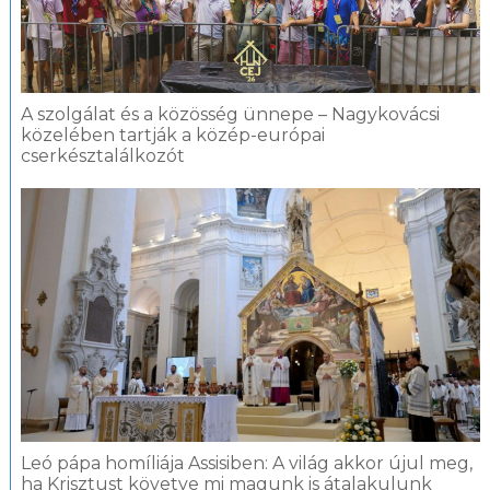
A szolgálat és a közösség ünnepe – Nagykovácsi
közelében tartják a közép-európai
cserkésztalálkozót
Leó pápa homíliája Assisiben: A világ akkor újul meg,
ha Krisztust követve mi magunk is átalakulunk