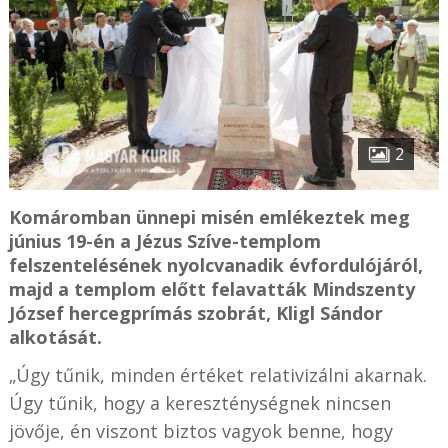
2
Komáromban ünnepi misén emlékeztek meg
június 19-én a Jézus Szíve-templom
felszentelésének nyolcvanadik évfordulójáról,
majd a templom előtt felavatták Mindszenty
József hercegprímás szobrát, Kligl Sándor
alkotását.
„Úgy tűnik, minden értéket relativizálni akarnak.
Úgy tűnik, hogy a kereszténységnek nincsen
jövője, én viszont biztos vagyok benne, hogy