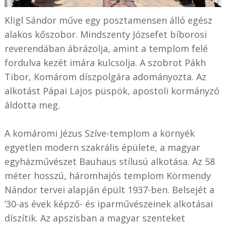
Kligl Sándor műve egy posztamensen álló egész
alakos kőszobor. Mindszenty Józsefet bíborosi
reverendában ábrázolja, amint a templom felé
fordulva kezét imára kulcsolja. A szobrot Pákh
Tibor, Komárom díszpolgára adományozta. Az
alkotást Pápai Lajos püspök, apostoli kormányzó
áldotta meg.
A komáromi Jézus Szíve-templom a környék
egyetlen modern szakrális épülete, a magyar
egyházművészet Bauhaus stílusú alkotása. Az 58
méter hosszú, háromhajós templom Körmendy
Nándor tervei alapján épült 1937-ben. Belsejét a
’30-as évek képző- és iparművészeinek alkotásai
díszítik. Az apszisban a magyar szenteket