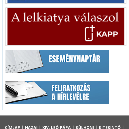
|
|
|
|
|
CÍMLAP
HAZAI
XIV. LEÓ PÁPA
KÜLHONI
KITEKINTŐ