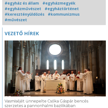
#egyház és állam
#egyházmegyék
#egyházművészet
#egyháztörténet
#keresztényüldözés
#kommunizmus
#művészet
Kapcsolódó
VEZETŐ HÍREK
fotógaléria
Vasmiséjét ünnepelte Csóka Gáspár bencés
szerzetes a pannonhalmi bazilikában