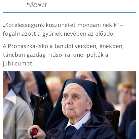
házukat.
„Kötelességünk köszönetet mondani nekik” –
fogalmazott a győriek nevében az előadó.
A Prohászka-iskola tanulói versben, énekben,
táncban gazdag műsorral ünenpelték a
jubileumot.