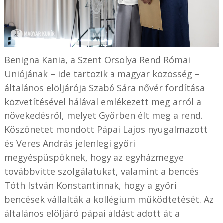
Benigna Kania, a Szent Orsolya Rend Római
Uniójának – ide tartozik a magyar közösség –
általános elöljárója Szabó Sára nővér fordítása
közvetítésével hálával emlékezett meg arról a
növekedésről, melyet Győrben élt meg a rend.
Köszönetet mondott Pápai Lajos nyugalmazott
és Veres András jelenlegi győri
megyéspüspöknek, hogy az egyházmegye
továbbvitte szolgálatukat, valamint a bencés
Tóth István Konstantinnak, hogy a győri
bencések vállalták a kollégium működtetését. Az
általános elöljáró pápai áldást adott át a