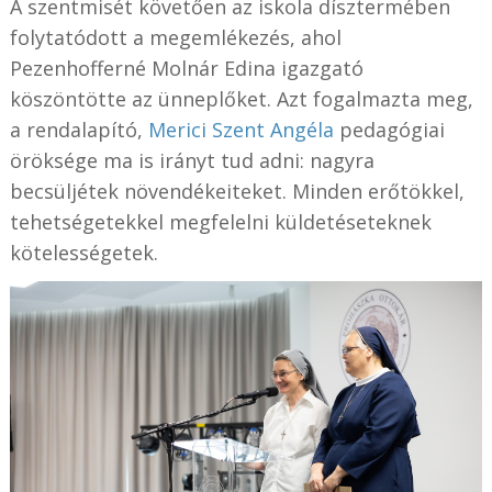
A szentmisét követően az iskola dísztermében
folytatódott a megemlékezés, ahol
Pezenhofferné Molnár Edina igazgató
köszöntötte az ünneplőket. Azt fogalmazta meg,
a rendalapító,
Merici Szent Angéla
pedagógiai
öröksége ma is irányt tud adni: nagyra
becsüljétek növendékeiteket. Minden erőtökkel,
tehetségetekkel megfelelni küldetéseteknek
kötelességetek.