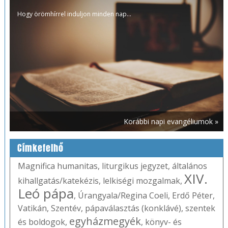
Hogy örömhírrel induljon minden nap...
Korábbi napi evangéliumok »
Címkefelhő
Magnifica humanitas
,
liturgikus jegyzet
,
általános
XIV.
kihallgatás/katekézis
,
lelkiségi mozgalmak
,
Leó pápa
,
Úrangyala/Regina Coeli
,
Erdő Péter
,
Vatikán
,
Szentév
,
pápaválasztás (konklávé)
,
szentek
egyházmegyék
és boldogok
,
,
könyv- és