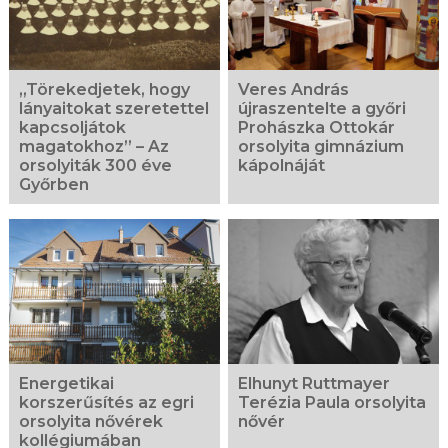
„Törekedjetek, hogy
Veres András
lányaitokat szeretettel
újraszentelte a győri
kapcsoljátok
Prohászka Ottokár
magatokhoz” – Az
orsolyita gimnázium
orsolyiták 300 éve
kápolnáját
Győrben
Energetikai
Elhunyt Ruttmayer
korszerűsítés az egri
Terézia Paula orsolyita
orsolyita nővérek
nővér
kollégiumában