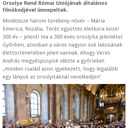
Orsolya Rend Római Uniójának általános
főnöknőjével ünnepeltek.
Mindössze három törékeny nővér – Mária
Emerica, Rozália, Teréz együttes életkora közel
300 év – jelenti ma a 300 éves orsolyita jelenlétet
Győrben, azonban a város nagyon sok lakosának
élettörténetében jelen vannak. Ahogy Veres
András megyéspüspök idézte a győrieket:
„minden család azon igyekezett, hogy legalább
egy lányuk az orsolyitáknál nevelkedjen”.