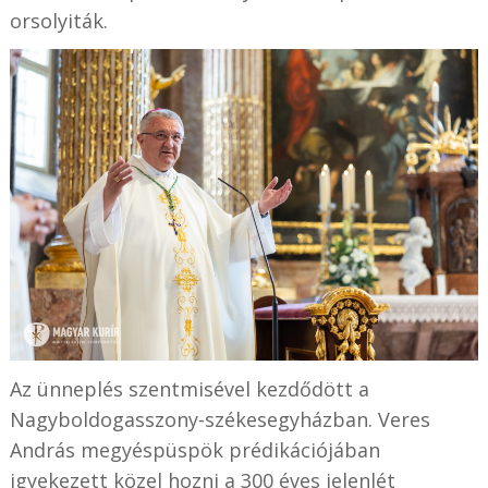
orsolyiták.
Az ünneplés szentmisével
kezdődött
a
Nagyboldogasszony-székesegyházban. Veres
András megyéspüspök prédikációjában
igyekezett közel hozni a 300 éves jelenlét