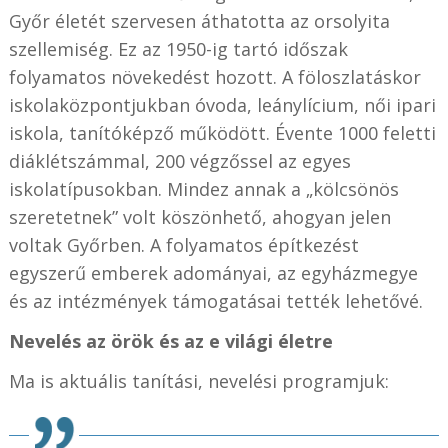
Győr életét szervesen áthatotta az orsolyita
szellemiség. Ez az 1950-ig tartó időszak
folyamatos növekedést hozott. A föloszlatáskor
iskolaközpontjukban óvoda, leánylícium, női ipari
iskola, tanítóképző működött. Évente 1000 feletti
diáklétszámmal, 200 végzőssel az egyes
iskolatípusokban. Mindez annak a „kölcsönös
szeretetnek” volt köszönhető, ahogyan jelen
voltak Győrben. A folyamatos építkezést
egyszerű emberek adományai, az egyházmegye
és az intézmények támogatásai tették lehetővé.
Nevelés az örök és az e világi életre
Ma is aktuális tanítási, nevelési programjuk: