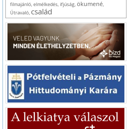
ökumené
filmajánló
,
elmélkedés
,
ifjúság
,
,
család
Útravaló
,