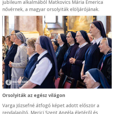
jubileum alkalmából Matkovics Mária Emerica
nővérnek, a magyar orsolyiták elöljárójának.
Orsolyiták az egész világon
Varga Józsefné átfogó képet adott először a
rendalapító, Merici Szent Angéla életéről és