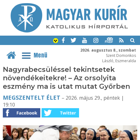
2026. augusztus 8., szombat
Menü
Szent Domonkos
László, Eszmeralda
Nagyrabecsüléssel tekintsetek
növendékeitekre! – Az orsolyita
eszmény ma is utat mutat Győrben
MEGSZENTELT ÉLET
– 2026. május 29., péntek |
19:10