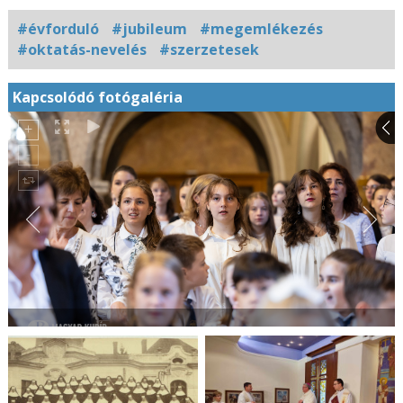
#évforduló
#jubileum
#megemlékezés
#oktatás-nevelés
#szerzetesek
Kapcsolódó fotógaléria