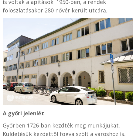
is voltak alapítások. 1950-ben, a rendek
föloszlatásakor 280 nővér került utcára.
A győri jelenlét
Győrben 1726-ban kezdték meg munkájukat.
Küldetésük kezdettől fogva szólt a városhoz is,