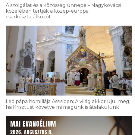
A szolgálat és a közösség ünnepe – Nagykovácsi
közelében tartják a közép-európai
cserkésztalálkozót
Leó pápa homíliája Assisiben: A világ akkor újul meg,
ha Krisztust követve mi magunk is átalakulunk
MAI EVANGÉLIUM
2026. AUGUSZTUS 8.