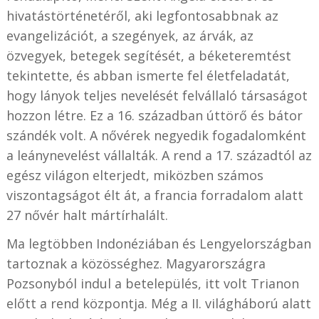
hivatástörténetéről, aki legfontosabbnak az
evangelizációt, a szegények, az árvák, az
özvegyek, betegek segítését, a béketeremtést
tekintette, és abban ismerte fel életfeladatát,
hogy lányok teljes nevelését felvállaló társaságot
hozzon létre. Ez a 16. században úttörő és bátor
szándék volt. A nővérek negyedik fogadalomként
a leánynevelést vállalták. A rend a 17. századtól az
egész világon elterjedt, miközben számos
viszontagságot élt át, a francia forradalom alatt
27 nővér halt mártírhalált.
Ma legtöbben Indonéziában és Lengyelországban
tartoznak a közösséghez. Magyarországra
Pozsonyból indul a betelepülés, itt volt Trianon
előtt a rend központja. Még a II. világháború alatt