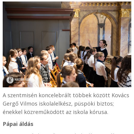
A szentmisén koncelebrált többek között Kovács
Gergő Vilmos iskolalelkész, püspöki biztos;
énekkel közreműködött az iskola kórusa.
Pápai áldás