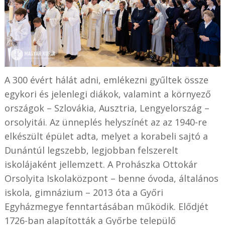
A 300 évért hálát adni, emlékezni gyűltek össze
egykori és jelenlegi diákok, valamint a környező
országok – Szlovákia, Ausztria, Lengyelország –
orsolyitái. Az ünneplés helyszínét az az 1940-re
elkészült épület adta, melyet a korabeli sajtó a
Dunántúl legszebb, legjobban felszerelt
iskolájaként jellemzett. A Prohászka Ottokár
Orsolyita Iskolaközpont – benne óvoda, általános
iskola, gimnázium – 2013 óta a Győri
Egyházmegye fenntartásában működik. Elődjét
1726-ban alapították a Győrbe települő