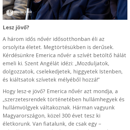
Lesz jövő?
A három idős nővér idősotthonban éli az
orsolyita életet. Megtörtésükben is derűsek.
Kérdésünkre Emerica nővér a szívét betöltő hálát
emeli ki. Szent Angélát idézi: „Mozduljatok,
dolgozzatok, cselekedjetek, higgyetek Istenben,
és kiáltsatok szívetek mélyéből hozzá!”
Hogy lesz-e jövő? Emerica nővér azt mondja, a
„szerzetesrendek történetében hullámhegyek és
hullámvölgyek váltakoznak. Hárman vagyunk
Magyarországon, közel 300 évet tesz ki
életkorunk. Van fiatalunk, de csak egy –