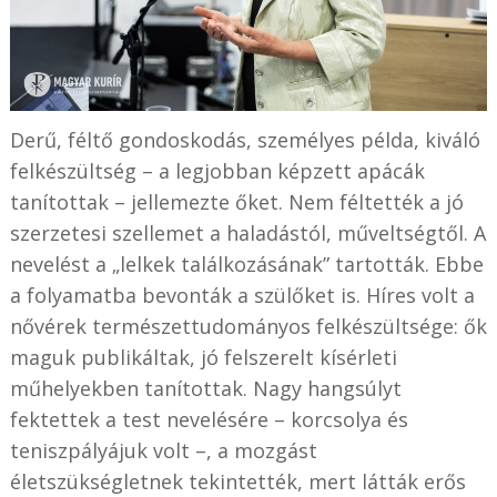
Derű, féltő gondoskodás, személyes példa, kiváló
felkészültség – a legjobban képzett apácák
tanítottak – jellemezte őket. Nem féltették a jó
szerzetesi szellemet a haladástól, műveltségtől. A
nevelést a „lelkek találkozásának” tartották. Ebbe
a folyamatba bevonták a szülőket is. Híres volt a
nővérek természettudományos felkészültsége: ők
maguk publikáltak, jó felszerelt kísérleti
műhelyekben tanítottak. Nagy hangsúlyt
fektettek a test nevelésére – korcsolya és
teniszpályájuk volt –, a mozgást
életszükségletnek tekintették, mert látták erős