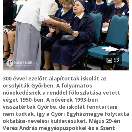
53
300 évvel ezelőtt alapítottak iskolát az
orsolyiták Győrben. A folyamatos
növekedésnek a renddel föloszlatása vetett
véget 1950-ben. A nővérek 1993-ben
visszatértek Győrbe, de iskolát fenntartani
nem tudtak, így a Győri Egyházmegye folytatta
oktatási-nevelési küldetésüket. Május 29-én
Veres András megyéspüspökkel és a Szent