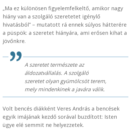
„Ma ez különösen figyelemfelkeltő, amikor nagy
hiány van a szolgáló szeretetet igénylő
hivatásból” – mutatott rá ennek súlyos hátterére
a püspök: a szeretet hiányára, ami erősen kihat a
jövőnkre.
A szeretet természete az
áldozatvállalás. A szolgáló
szeretet olyan gyümölcsöt terem,
mely mindenkinek a javára válik.
Volt bencés diákként Veres András a bencések
egyik imájának kezdő sorával buzdított: Isten
ügye elé semmit ne helyezzetek.