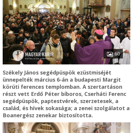
60
Székely János segédpüspök ezüstmiséjét
ünnepelték március 6-án a budapesti Margit
körúti ferences templomban. A szertartáson
részt vett Erdő Péter bíboros, Cserháti Ferenc
segédpüspök, paptestvérek, szerzetesek, a
család, és hívek sokasága; a zenei szolgálatot a
Boanergész zenekar biztosította.