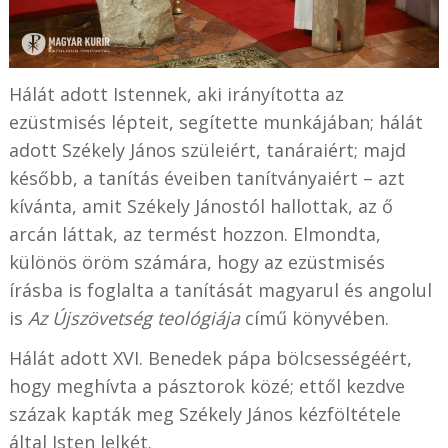
Hálát adott Istennek, aki irányította az
ezüstmisés lépteit, segítette munkájában; hálát
adott Székely János szüleiért, tanáraiért; majd
később, a tanítás éveiben tanítványaiért – azt
kívánta, amit Székely Jánostól hallottak, az ő
arcán láttak, az termést hozzon. Elmondta,
különös öröm számára, hogy az ezüstmisés
írásba is foglalta a tanítását magyarul és angolul
is
Az Újszövetség teológiája
című könyvében.
Hálát adott XVI. Benedek pápa bölcsességéért,
hogy meghívta a pásztorok közé; ettől kezdve
százak kapták meg Székely János kézföltétele
által Isten lelkét.