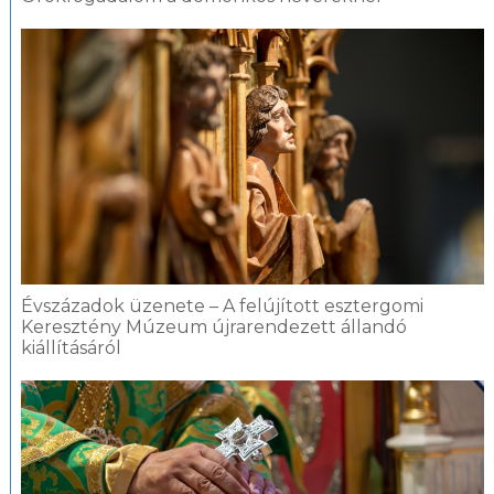
Évszázadok üzenete – A felújított esztergomi
Keresztény Múzeum újrarendezett állandó
kiállításáról