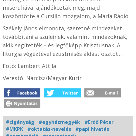
miseruhával ajándékozták meg; majd
köszöntötte a Cursillo mozgalom, a Mária Rádió.
Székely János elmondta, szeretné mindezeket
továbbítani a szüleinek, valamint mindazoknak,
akik segítették – és legfőképp Krisztusnak. A
liturgia végeztével ezüstmisés áldást osztott.
Fotó: Lambert Attila
Verestói Nárcisz/Magyar Kurír
#cigányság
#egyházmegyék
#Erdő Péter
#MKPK
#oktatás-nevelés
#papi hivatás
#pasztoráció
#szerzetesek