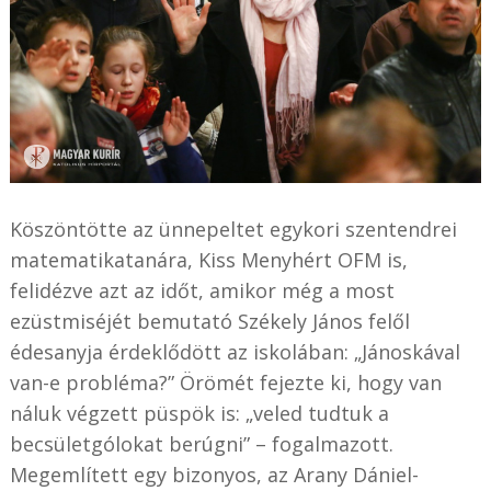
Köszöntötte az ünnepeltet egykori szentendrei
matematikatanára, Kiss Menyhért OFM is,
felidézve azt az időt, amikor még a most
ezüstmiséjét bemutató Székely János felől
édesanyja érdeklődött az iskolában: „Jánoskával
van-e probléma?” Örömét fejezte ki, hogy van
náluk végzett püspök is: „veled tudtuk a
becsületgólokat berúgni” – fogalmazott.
Megemlített egy bizonyos, az Arany Dániel-