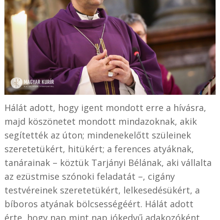
Hálát adott, hogy igent mondott erre a hívásra,
majd köszönetet mondott mindazoknak, akik
segítették az úton; mindenekelőtt szüleinek
szeretetükért, hitükért; a ferences atyáknak,
tanárainak – köztük Tarjányi Bélának, aki vállalta
az ezüstmise szónoki feladatát –, cigány
testvéreinek szeretetükért, lelkesedésükért, a
bíboros atyának bölcsességéért. Hálát adott
érte, hogy nap mint nap jókedvű adakozóként