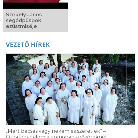
Székely János
segédpüspök
ezüstmiséje
VEZETŐ HÍREK
„Mert becses vagy nekem és szeretlek” –
Örökfogadalom a domonkos nővéreknél