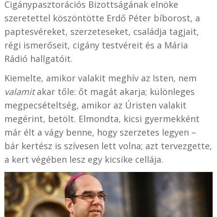
Cigánypasztorációs Bizottságának elnöke
szeretettel köszöntötte Erdő Péter bíborost, a
paptesvéreket, szerzeteseket, családja tagjait,
régi ismerőseit, cigány testvéreit és a Mária
Rádió hallgatóit.
Kiemelte, amikor valakit meghív az Isten, nem
valamit
akar tőle: őt magát akarja; különleges
megpecsételtség, amikor az Úristen valakit
megérint, betölt. Elmondta, kicsi gyermekként
már élt a vágy benne, hogy szerzetes legyen –
bár kertész is szívesen lett volna; azt tervezgette,
a kert végében lesz egy kicsike cellája.