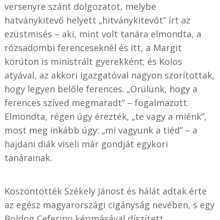
versenyre szánt dolgozatot, melybe
hatványkitevő helyett „hitványkitevőt” írt az
ezüstmisés – aki, mint volt tanára elmondta, a
rózsadombi ferenceseknél és itt, a Margit
körúton is ministrált gyerekként; és Kolos
atyával, az akkori igazgatóval nagyon szorítottak,
hogy legyen belőle ferences. „Örülünk, hogy a
ferences szíved megmaradt” – fogalmazott.
Elmondta, régen úgy érezték, „te vagy a miénk”,
most meg inkább úgy: „mi vagyunk a tiéd” – a
hajdani diák viseli már gondját egykori
tanárainak.
Köszöntötték Székely Jánost és hálát adtak érte
az egész magyarországi cigányság nevében, s egy
Boldog Ceferino képmásával díszített