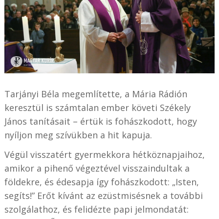
Tarjányi Béla megemlítette, a Mária Rádión
keresztül is számtalan ember követi Székely
János tanításait – értük is fohászkodott, hogy
nyíljon meg szívükben a hit kapuja.
Végül visszatért gyermekkora hétköznapjaihoz,
amikor a pihenő végeztével visszaindultak a
földekre, és édesapja így fohászkodott: „Isten,
segíts!” Erőt kívánt az ezüstmisésnek a további
szolgálathoz, és felidézte papi jelmondatát: