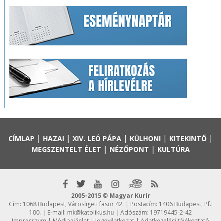
|
|
|
|
|
CÍMLAP
HAZAI
XIV. LEÓ PÁPA
KÜLHONI
KITEKINTŐ
|
|
MEGSZENTELT ÉLET
NÉZŐPONT
KULTÚRA
2005-2015 © Magyar Kurír
Cím: 1068 Budapest, Városligeti fasor 42. | Postacím: 1406 Budapest, Pf.:
100. | E-mail:
mk@katolikus.hu
| Adószám: 19719445-2-42
Impresszum
|
Médiaajánlat
|
Jognyilatkozat
|
Adatkezelési tájékoztató