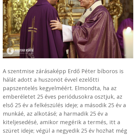
A szentmise zárásaképp Erdő Péter bíboros is
hálát adott a huszonöt évvel ezelőtti
papszentelés kegyelméért. Elmondta, ha az
emberéletet 25 éves periódusokra osztjuk, az
első 25 év a felkészülés ideje; a második 25 év a
munkáé, az alkotásé; a harmadik 25 év a
kiteljesedésé, amikor megérik a termés, itt a
szüret ideje; végül a negyedik 25 év hozhat még