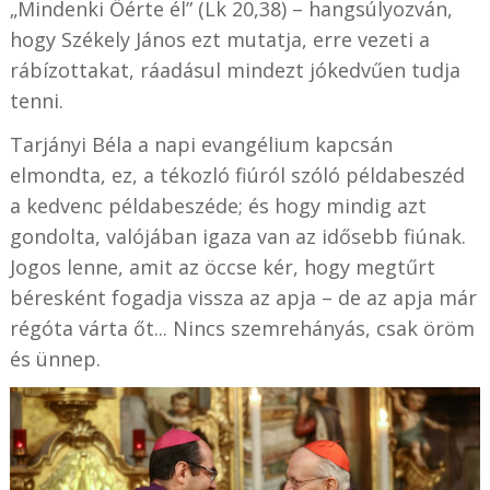
„Mindenki Őérte él” (Lk 20,38) – hangsúlyozván,
hogy Székely János ezt mutatja, erre vezeti a
rábízottakat, ráadásul mindezt jókedvűen tudja
tenni.
Tarjányi Béla a napi evangélium kapcsán
elmondta, ez, a tékozló fiúról szóló példabeszéd
a kedvenc példabeszéde; és hogy mindig azt
gondolta, valójában igaza van az idősebb fiúnak.
Jogos lenne, amit az öccse kér, hogy megtűrt
béresként fogadja vissza az apja – de az apja már
régóta várta őt... Nincs szemrehányás, csak öröm
és ünnep.