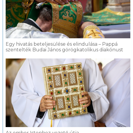
Egy hivatás beteljesülése és elindulása – Pappá
szentelték Budai János görögkatolikus diakónust
Az ember Istenhez vezető útja