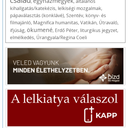
egyházmegyék
,
,
általános
kihallgatás/katekézis
,
lelkiségi mozgalmak
,
pápaválasztás (konklávé)
,
Szentév
,
könyv- és
filmajánló
,
Magnifica humanitas
,
Vatikán
,
Útravaló
,
ökumené
ifjúság
,
,
Erdő Péter
,
liturgikus jegyzet
,
elmélkedés
,
Úrangyala/Regina Coeli