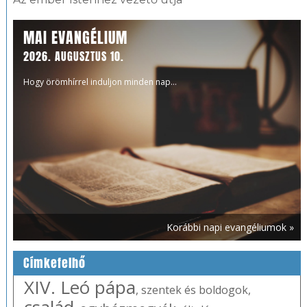
MAI EVANGÉLIUM
2026. AUGUSZTUS 10.
Hogy örömhírrel induljon minden nap...
Korábbi napi evangéliumok »
Címkefelhő
XIV. Leó pápa
,
szentek és boldogok
,
család