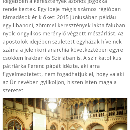
Régebben a keresztények azonos jogokkal
rendelkeztek. Egy ideje mégis számos régióban
támadások érik őket: 2015 júniusában például
egy libanoni, zömmel keresztények lakta faluban
nyolc öngyilkos merénylő végzett mészárlást. Az
apostolok idejében született egyházak híveinek
száma a jelenkori anarchia következtében egyre
csökken Irakban és Szíriában is. A szír katolikus
pátriárka Ferenc pápát idézte, aki arra
figyelmeztetett, nem fogadhatjuk el, hogy valaki
az Úr nevében gyilkoljon, hiszen Isten maga a
szeretet.