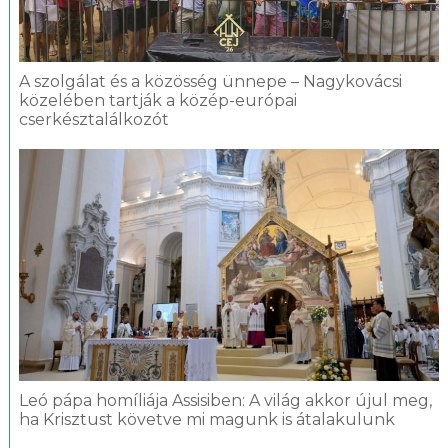
A szolgálat és a közösség ünnepe – Nagykovácsi
közelében tartják a közép-európai
cserkésztalálkozót
Leó pápa homíliája Assisiben: A világ akkor újul meg,
ha Krisztust követve mi magunk is átalakulunk