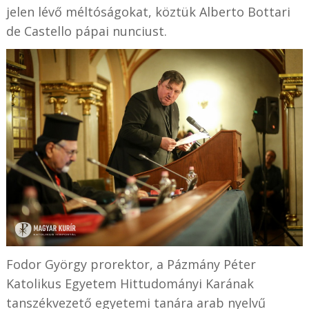
jelen lévő méltóságokat, köztük Alberto Bottari
de Castello pápai nunciust.
Fodor György prorektor, a Pázmány Péter
Katolikus Egyetem Hittudományi Karának
tanszékvezető egyetemi tanára arab nyelvű