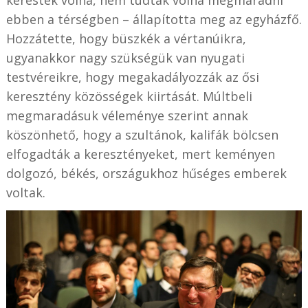
keresték volna, nem tudtak volna megmaradni
ebben a térségben – állapította meg az egyházfő.
Hozzátette, hogy büszkék a vértanúikra,
ugyanakkor nagy szükségük van nyugati
testvéreikre, hogy megakadályozzák az ősi
keresztény közösségek kiirtását. Múltbeli
megmaradásuk véleménye szerint annak
köszönhető, hogy a szultánok, kalifák bölcsen
elfogadták a keresztényeket, mert keményen
dolgozó, békés, országukhoz hűséges emberek
voltak.