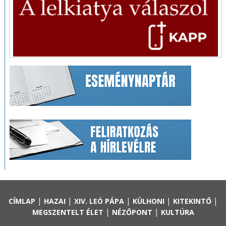
|
|
|
|
|
CÍMLAP
HAZAI
XIV. LEÓ PÁPA
KÜLHONI
KITEKINTŐ
|
|
MEGSZENTELT ÉLET
NÉZŐPONT
KULTÚRA