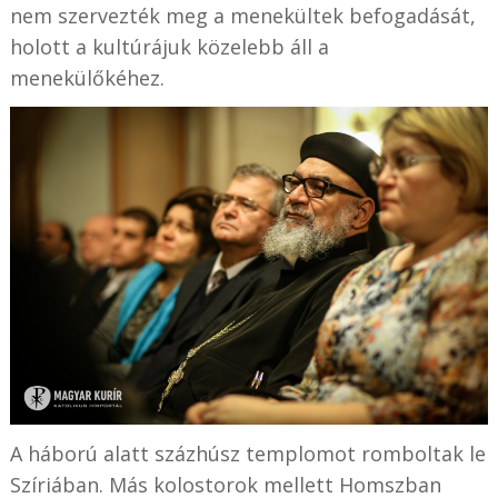
nem szervezték meg a menekültek befogadását,
holott a kultúrájuk közelebb áll a
menekülőkéhez.
A háború alatt százhúsz templomot romboltak le
Szíriában. Más kolostorok mellett Homszban