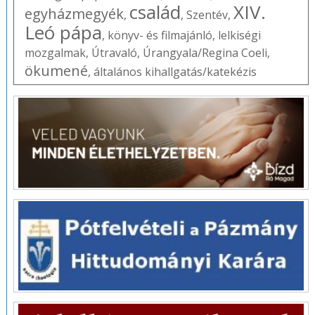
család
XIV.
egyházmegyék
,
,
Szentév
,
Leó pápa
,
könyv- és filmajánló
,
lelkiségi
mozgalmak
,
Útravaló
,
Úrangyala/Regina Coeli
,
ökumené
,
általános kihallgatás/katekézis