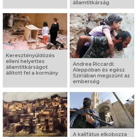
államtitkárság
Keresztényüldözés
elleni helyettes
Andrea Riccardi:
államtitkárságot
Aleppóban és egész
állított fel a kormány
Szíriában megszűnt az
emberség
A kalifátus elkobozza