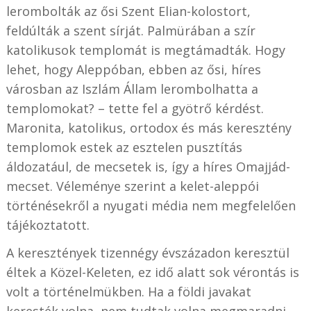
lerombolták az ősi Szent Elian-kolostort,
feldúlták a szent sírját. Palmürában a szír
katolikusok templomát is megtámadták. Hogy
lehet, hogy Aleppóban, ebben az ősi, híres
városban az Iszlám Állam lerombolhatta a
templomokat? – tette fel a gyötrő kérdést.
Maronita, katolikus, ortodox és más keresztény
templomok estek az esztelen pusztítás
áldozatául, de mecsetek is, így a híres Omajjád-
mecset. Véleménye szerint a kelet-aleppói
történésekről a nyugati média nem megfelelően
tájékoztatott.
A keresztények tizennégy évszázadon keresztül
éltek a Közel-Keleten, ez idő alatt sok vérontás is
volt a történelmükben. Ha a földi javakat