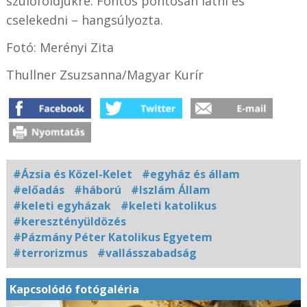
szülőföldjükre. Fontos pontosan látni és
cselekedni – hangsúlyozta.
Fotó: Merényi Zita
Thullner Zsuzsanna/Magyar Kurír
#Ázsia és Közel-Kelet
#egyház és állam
#előadás
#háború
#Iszlám Állam
#keleti egyházak
#keleti katolikus
#keresztényüldözés
#Pázmány Péter Katolikus Egyetem
#terrorizmus
#vallásszabadság
Kapcsolódó fotógaléria