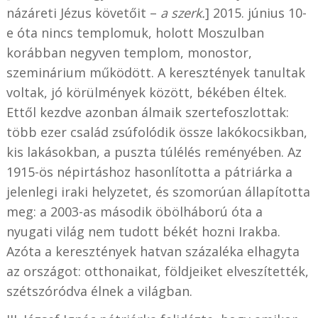
názáreti Jézus követőit –
a szerk.
] 2015. június 10-
e óta nincs templomuk, holott Moszulban
korábban negyven templom, monostor,
szeminárium működött. A keresztények tanultak
voltak, jó körülmények között, békében éltek.
Ettől kezdve azonban álmaik szertefoszlottak:
több ezer család zsúfolódik össze lakókocsikban,
kis lakásokban, a puszta túlélés reményében. Az
1915-ös népirtáshoz hasonlította a pátriárka a
jelenlegi iraki helyzetet, és szomorúan állapította
meg: a 2003-as második öbölháború óta a
nyugati világ nem tudott békét hozni Irakba.
Azóta a keresztények hatvan százaléka elhagyta
az országot: otthonaikat, földjeiket elveszítették,
szétszóródva élnek a világban.