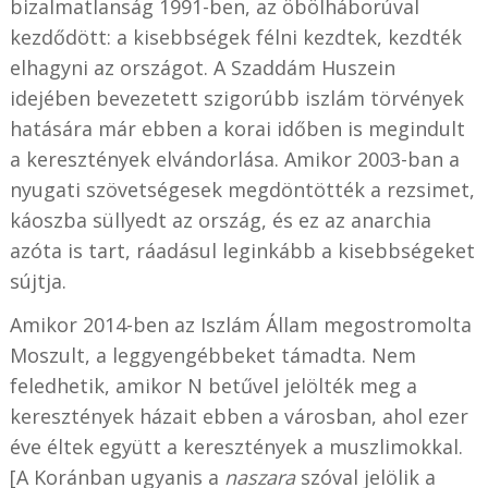
bizalmatlanság 1991-ben, az öbölháborúval
kezdődött: a kisebbségek félni kezdtek, kezdték
elhagyni az országot. A Szaddám Huszein
idejében bevezetett szigorúbb iszlám törvények
hatására már ebben a korai időben is megindult
a keresztények elvándorlása. Amikor 2003-ban a
nyugati szövetségesek megdöntötték a rezsimet,
káoszba süllyedt az ország, és ez az anarchia
azóta is tart, ráadásul leginkább a kisebbségeket
sújtja.
Amikor 2014-ben az Iszlám Állam megostromolta
Moszult, a leggyengébbeket támadta. Nem
feledhetik, amikor N betűvel jelölték meg a
keresztények házait ebben a városban, ahol ezer
éve éltek együtt a keresztények a muszlimokkal.
[A Koránban ugyanis a
naszara
szóval jelölik a