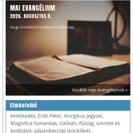
MAI EVANGÉLIUM
2026. AUGUSZTUS 8.
Hogy örömhírrel induljon minden nap...
Korábbi napi evangéliumok »
Címkefelhő
elmélkedés
,
Erdő Péter
,
liturgikus jegyzet
,
Magnifica humanitas
,
Vatikán
,
ifjúság
,
szentek és
boldogok
,
pápaválasztás (konklávé)
,