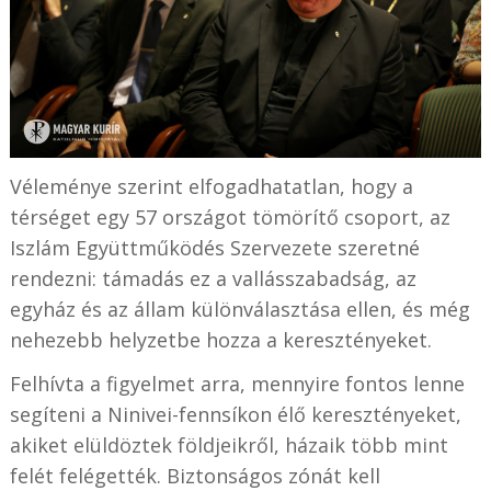
Véleménye szerint elfogadhatatlan, hogy a
térséget egy 57 országot tömörítő csoport, az
Iszlám Együttműködés Szervezete szeretné
rendezni: támadás ez a vallásszabadság, az
egyház és az állam különválasztása ellen, és még
nehezebb helyzetbe hozza a keresztényeket.
Felhívta a figyelmet arra, mennyire fontos lenne
segíteni a Ninivei-fennsíkon élő keresztényeket,
akiket elüldöztek földjeikről, házaik több mint
felét felégették. Biztonságos zónát kell