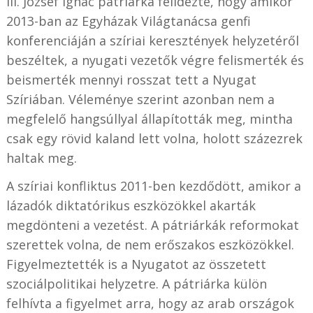
III. József Ignác pátriárka felidézte, hogy amikor
2013-ban az Egyházak Világtanácsa genfi
konferenciáján a szíriai keresztények helyzetéről
beszéltek, a nyugati vezetők végre felismerték és
beismerték mennyi rosszat tett a Nyugat
Szíriában. Véleménye szerint azonban nem a
megfelelő hangsúllyal állapították meg, mintha
csak egy rövid kaland lett volna, holott százezrek
haltak meg.
A szíriai konfliktus 2011-ben kezdődött, amikor a
lázadók diktatórikus eszközökkel akarták
megdönteni a vezetést. A pátriárkák reformokat
szerettek volna, de nem erőszakos eszközökkel.
Figyelmeztették is a Nyugatot az összetett
szociálpolitikai helyzetre. A pátriárka külön
felhívta a figyelmet arra, hogy az arab országok