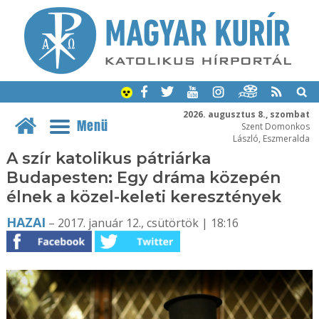
2026. augusztus 8., szombat
Menü
Szent Domonkos
László, Eszmeralda
A szír katolikus pátriárka
Budapesten: Egy dráma közepén
élnek a közel-keleti keresztények
HAZAI
– 2017. január 12., csütörtök | 18:16