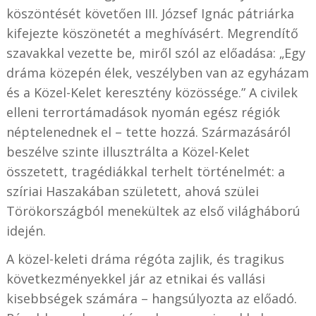
köszöntését követően III. József Ignác pátriárka
kifejezte köszönetét a meghívásért. Megrendítő
szavakkal vezette be, miről szól az előadása: „Egy
dráma közepén élek, veszélyben van az egyházam
és a Közel-Kelet keresztény közössége.” A civilek
elleni terrortámadások nyomán egész régiók
néptelenednek el – tette hozzá. Származásáról
beszélve szinte illusztrálta a Közel-Kelet
összetett, tragédiákkal terhelt történelmét: a
szíriai Haszakában született, ahová szülei
Törökországból menekültek az első világháború
idején.
A közel-keleti dráma régóta zajlik, és tragikus
következményekkel jár az etnikai és vallási
kisebbségek számára – hangsúlyozta az előadó.