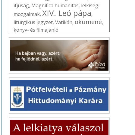
ifjúság
,
Magnifica humanitas
,
lelkiségi
XIV. Leó pápa
mozgalmak
,
,
ökumené
liturgikus jegyzet
,
Vatikán
,
,
könyv- és filmajánló