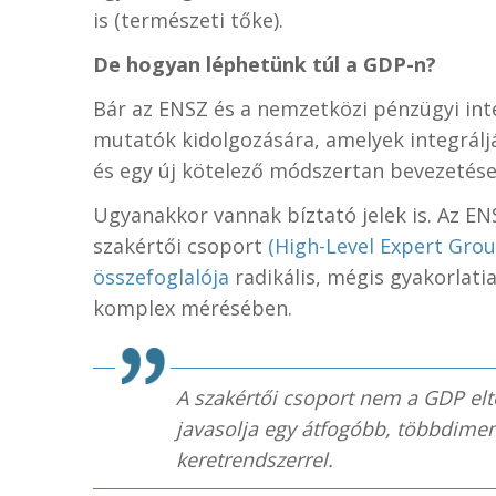
is (természeti tőke).
De hogyan léphetünk túl a GDP-n?
Bár az ENSZ és a nemzetközi pénzügyi int
mutatók kidolgozására, amelyek integrálj
és egy új kötelező módszertan bevezetés
Ugyanakkor vannak bíztató jelek is. Az ENS
szakértői csoport
(High-Level Expert Gro
összefoglalója
radikális, mégis gyakorlatia
komplex mérésében.
A szakértői csoport nem a GDP elt
javasolja egy átfogóbb, többdimen
keretrendszerrel.