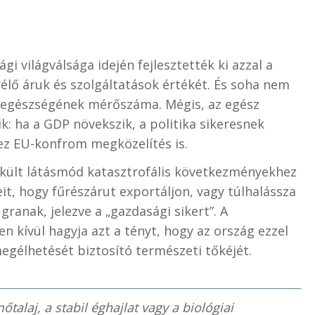
i világválsága idején fejlesztették ki azzal a
rélő áruk és szolgáltatások értékét. És soha nem
et egészségének mérőszáma. Mégis, az egész
k: ha a GDP növekszik, a politika sikeresnek
 ez EU-konfrom megközelítés is.
kült látásmód katasztrofális következményekhez
it, hogy fűrészárut exportáljon, vagy túlhalássza
ranak, jelezve a „gazdasági sikert”. A
n kívül hagyja azt a tényt, hogy az ország ezzel
egélhetését biztosító természeti tőkéjét.
talaj, a stabil éghajlat vagy a biológiai