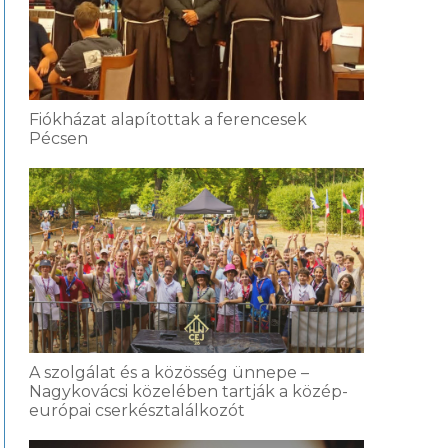
Fiókházat alapítottak a ferencesek
Pécsen
A szolgálat és a közösség ünnepe –
Nagykovácsi közelében tartják a közép-
európai cserkésztalálkozót