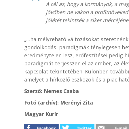
A cél az, hogy a kormányok, a magá
jövőben ne vakon a profitnöveked
jólétét tekintsék a siker mércéjéne
„…ha mélyreható változásokat szeretnénk 
gondolkodási paradigmák ténylegesen befo
eredménytelen lesz, erőfeszítései pedig hi
paradigmát terjesszen el az ember, az él
kapcsolat tekintetében. Különben továbbr
amelyet a hírközlő eszközök és a piac hat
Szerző: Nemes Csaba
Fotó (archív): Merényi Zita
Magyar Kurír