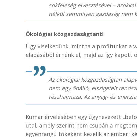
sokféleség elvesztésével – azokkal 
nélkül semmilyen gazdaság nem 
Ökológiai közgazdaságtant!
Úgy viselkedünk, mintha a profitunkat a v
eladásából érnénk el, majd az így kapott ö
Az ökológiai közgazdaságtan alap
nem egy önálló, elszigetelt rendsz
részhalmaza. Az anyag- és energia
Kumar érvelésében egy úgynevezett „befog
utal, amely szerint nem csupán a megterm
egyenrangú tőkeként kezelik az emberi ké