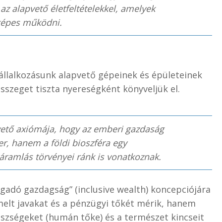
az alapvető életfeltételekkel, amelyek
képes működni.
állalkozásunk alapvető gépeinek és épületeinek
sszeget tiszta nyereségként könyveljük el.
vető axiómája, hogy az emberi gazdaság
er, hanem a földi bioszféra egy
áramlás törvényei ránk is vonatkoznak.
adó gazdagság” (inclusive wealth) koncepciójára
elt javakat és a pénzügyi tőkét mérik, hanem
szségeket (humán tőke) és a természet kincseit