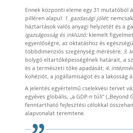
Ennek központi eleme egy 31 mutatóból ál
pilléren alapul:
1. gazdasági jólét:
nemcsak 
háztartások valós anyagi helyzetét és a g
igazságosság és inklúzió:
kiemelt figyelmet
egyenlőségre, az oktatáshoz és egészségü
többdimenziós szegénység mérésére;
3. 
bolygó eltartóképességének határait, a szé
és a természeti tőke apadását;
4. intézmé
kohéziót, a jogállamiságot és a lakosság á
A jelentés egyértelmű cselekvési tervet vá
egyéves globális, „a GDP-n túli” („Beyond 
fenntartható fejlesztési célokkal összeh
alapvonalat teremtene.