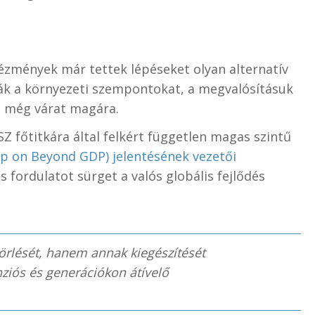
ézmények már tettek lépéseket olyan alternatív
ák a környezeti szempontokat, a megvalósításuk
e még várat magára.
Z főtitkára által felkért független magas szintű
up on Beyond GDP) jelentésének vezetői
s fordulatot sürget a valós globális fejlődés
örlését, hanem annak kiegészítését
ziós és generációkon átívelő