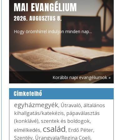
MAI EVANGÉLIUM
2026. AUGUSZTUS 8.
Hogy örömhírrel induljon minden nap...
Korábbi napi evangéliumok »
Címkefelhő
egyházmegyék
,
Útravaló
,
általános
kihallgatás/katekézis
,
pápaválasztás
(konklávé)
,
szentek és boldogok
,
család
elmélkedés
,
,
Erdő Péter
,
Szentév
,
Úrangyala/Regina Coeli
,