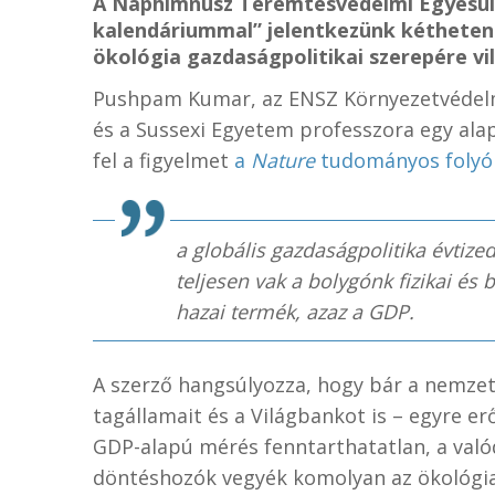
A Naphimnusz Teremtésvédelmi Egyesü
kalendáriummal” jelentkezünk kétheten
ökológia gazdaságpolitikai szerepére vil
Pushpam Kumar, az ENSZ Környezetvédelm
és a Sussexi Egyetem professzora egy ala
fel a figyelmet
a
Nature
tudományos folyó
a globális gazdaságpolitika évtize
teljesen vak a bolygónk fizikai és b
hazai termék, azaz a GDP.
A szerző hangsúlyozza, hogy bár a nemze
tagállamait és a Világbankot is – egyre e
GDP-alapú mérés fenntarthatatlan, a való
döntéshozók vegyék komolyan az ökológi