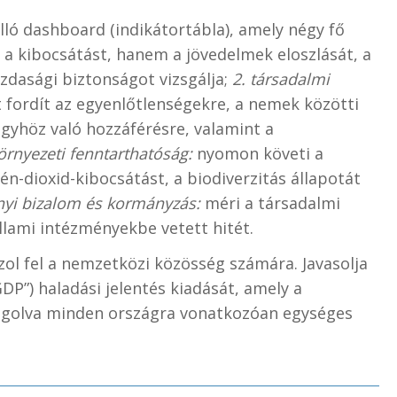
ló dashboard (indikátortábla), amely négy fő
a kibocsátást, hanem a jövedelmek eloszlását, a
azdasági biztonságot vizsgálja;
2. társadalmi
 fordít az egyenlőtlenségekre, a nemek közötti
gyhöz való hozzáférésre, valamint a
környezeti fenntarthatóság:
nyomon követi a
n-dioxid-kibocsátást, a biodiverzitás állapotát
nyi bizalom és kormányzás:
méri a társadalmi
llami intézményekbe vetett hitét.
zol fel a nemzetközi közösség számára. Javasolja
GDP”) haladási jelentés kiadását, amely a
angolva minden országra vonatkozóan egységes