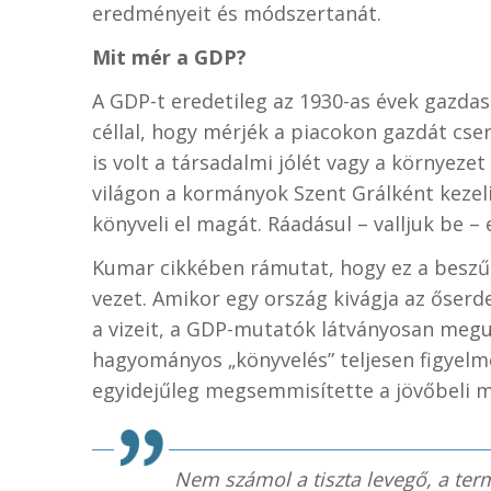
eredményeit és módszertanát.
Mit mér a GDP?
A GDP-t eredetileg az 1930-as évek gazdaság
céllal, hogy mérjék a piacokon gazdát cse
is volt a társadalmi jólét vagy a környez
világon a kormányok Szent Grálként kezeli
könyveli el magát. Ráadásul – valljuk be –
Kumar cikkében rámutat, hogy ez a beszű
vezet. Amikor egy ország kivágja az őserde
a vizeit, a GDP-mutatók látványosan megug
hagyományos „könyvelés” teljesen figyelme
egyidejűleg megsemmisítette a jövőbeli m
Nem számol a tiszta levegő, a termő