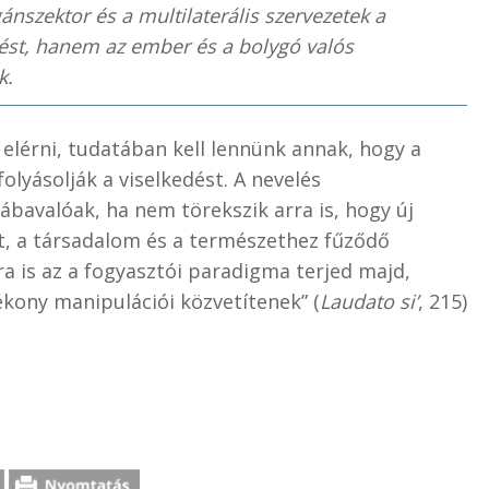
nszektor és a multilaterális szervezetek a
ést, hanem az ember és a bolygó valós
k.
elérni, tudatában kell lennünk annak, hogy a
lyásolják a viselkedést. A nevelés
ábavalóak, ha nem törekszik arra is, hogy új
et, a társadalom és a természethez fűződő
a is az a fogyasztói paradigma terjed majd,
ékony manipulációi közvetítenek” (
Laudato si’
, 215)