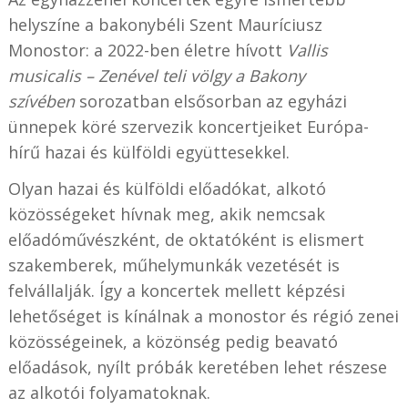
helyszíne a bakonybéli Szent Mauríciusz
Monostor: a 2022-ben életre hívott
Vallis
musicalis – Zenével teli völgy a Bakony
szívében
sorozatban elsősorban az egyházi
ünnepek köré szervezik koncertjeiket Európa-
hírű hazai és külföldi együttesekkel.
Olyan hazai és külföldi előadókat, alkotó
közösségeket hívnak meg, akik nemcsak
előadóművészként, de oktatóként is elismert
szakemberek, műhelymunkák vezetését is
felvállalják. Így a koncertek mellett képzési
lehetőséget is kínálnak a monostor és régió zenei
közösségeinek, a közönség pedig beavató
előadások, nyílt próbák keretében lehet részese
az alkotói folyamatoknak.