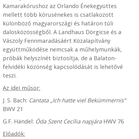
Kamarakórushoz az Orlando Énekegyüttes
mellett több kórusénekes is csatlakozott
különböző magyarországi és határon túli
dalosközösségből. A Landhaus Dörgicse és a
Vászoly Fennmaradásáért Közalapítvány
együttműködése nemcsak a műhelymunkák,
próbák helyszínét biztosítja, de a Balaton-
felvidéki közönség kapcsolódását is lehetővé
teszi.
Az idei műsor:
J. S. Bach:
Cantata „Ich hatte viel Bekümmernis“
BWV 21
G.F. Händel:
Óda Szent Cecília napjára
HWV 76
Előadók: