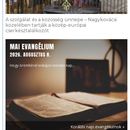
A szolgálat és a közösség ünnepe – Nagykovácsi
közelében tartják a közép-európai
cserkésztalálkozót
MAI EVANGÉLIUM
2026. AUGUSZTUS 8.
Hogy örömhírrel induljon minden nap...
Korábbi napi evangéliumok »