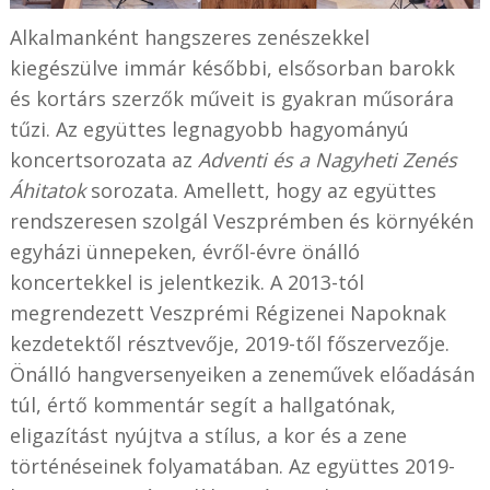
Alkalmanként hangszeres zenészekkel
kiegészülve immár későbbi, elsősorban barokk
és kortárs szerzők műveit is gyakran műsorára
tűzi. Az együttes legnagyobb hagyományú
koncertsorozata az
Adventi és a Nagyheti Zenés
Áhitatok
sorozata. Amellett, hogy az együttes
rendszeresen szolgál Veszprémben és környékén
egyházi ünnepeken, évről-évre önálló
koncertekkel is jelentkezik. A 2013-tól
megrendezett Veszprémi Régizenei Napoknak
kezdetektől résztvevője, 2019-től főszervezője.
Önálló hangversenyeiken a zeneművek előadásán
túl, értő kommentár segít a hallgatónak,
eligazítást nyújtva a stílus, a kor és a zene
történéseinek folyamatában. Az együttes 2019-