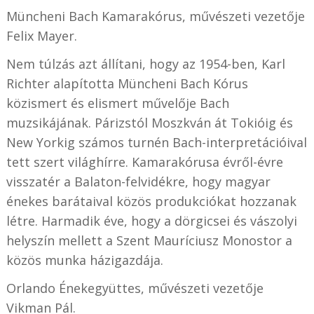
Müncheni Bach Kamarakórus, művészeti vezetője
Felix Mayer.
Nem túlzás azt állítani, hogy az 1954-ben, Karl
Richter alapította Müncheni Bach Kórus
közismert és elismert művelője Bach
muzsikájának. Párizstól Moszkván át Tokióig és
New Yorkig számos turnén Bach-interpretációival
tett szert világhírre. Kamarakórusa évről-évre
visszatér a Balaton-felvidékre, hogy magyar
énekes barátaival közös produkciókat hozzanak
létre. Harmadik éve, hogy a dörgicsei és vászolyi
helyszín mellett a Szent Mauríciusz Monostor a
közös munka házigazdája.
Orlando Énekegyüttes, művészeti vezetője
Vikman Pál.