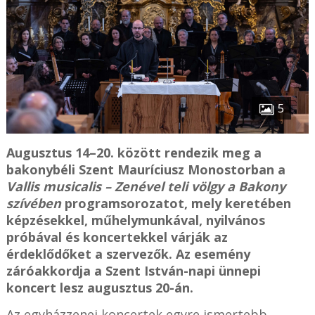
5
Augusztus 14–20. között rendezik meg a
bakonybéli Szent Mauríciusz Monostorban a
Vallis musicalis – Zenével teli völgy a Bakony
szívében
programsorozatot, mely keretében
képzésekkel, műhelymunkával, nyilvános
próbával és koncertekkel várják az
érdeklődőket a szervezők. Az esemény
záróakkordja a Szent István-napi ünnepi
koncert lesz augusztus 20-án.
Az egyházzenei koncertek egyre ismertebb