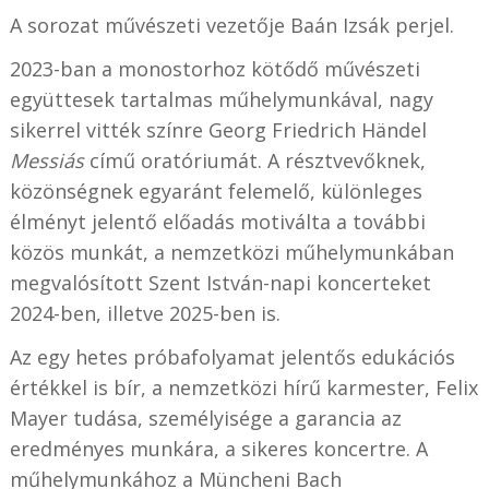
A sorozat művészeti vezetője Baán Izsák perjel.
2023-ban a monostorhoz kötődő művészeti
együttesek tartalmas műhelymunkával, nagy
sikerrel vitték színre Georg Friedrich Händel
Messiás
című oratóriumát. A résztvevőknek,
közönségnek egyaránt felemelő, különleges
élményt jelentő előadás motiválta a további
közös munkát, a nemzetközi műhelymunkában
megvalósított Szent István-napi koncerteket
2024-ben, illetve 2025-ben is.
Az egy hetes próbafolyamat jelentős edukációs
értékkel is bír, a nemzetközi hírű karmester, Felix
Mayer tudása, személyisége a garancia az
eredményes munkára, a sikeres koncertre. A
műhelymunkához a Müncheni Bach