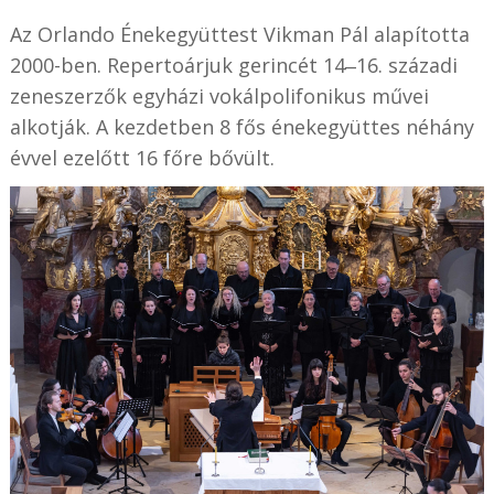
Az Orlando Énekegyüttest Vikman Pál alapította
2000-ben. Repertoárjuk gerincét 14‒16. századi
zeneszerzők egyházi vokálpolifonikus művei
alkotják. A kezdetben 8 fős énekegyüttes néhány
évvel ezelőtt 16 főre bővült.