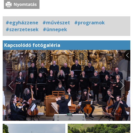
#egyházzene
#művészet
#programok
#szerzetesek
#ünnepek
Kapcsolódó fotógaléria