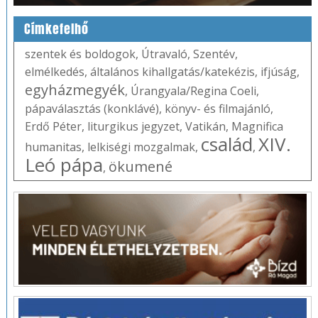
Címkefelhő
szentek és boldogok
,
Útravaló
,
Szentév
,
elmélkedés
,
általános kihallgatás/katekézis
,
ifjúság
,
egyházmegyék
,
Úrangyala/Regina Coeli
,
pápaválasztás (konklávé)
,
könyv- és filmajánló
,
Erdő Péter
,
liturgikus jegyzet
,
Vatikán
,
Magnifica
család
XIV.
humanitas
,
lelkiségi mozgalmak
,
,
Leó pápa
ökumené
,