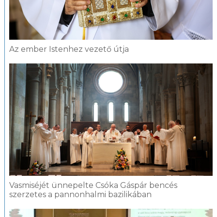
Az ember Istenhez vezető útja
Vasmiséjét ünnepelte Csóka Gáspár bencés
szerzetes a pannonhalmi bazilikában