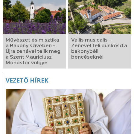
Művészet és misztika
Vallis musicalis –
a Bakony szívében –
Zenével teli pünkösd a
Újra zenével telik meg
bakonybéli
a Szent Mauríciusz
bencéseknél
Monostor völgye
VEZETŐ HÍREK