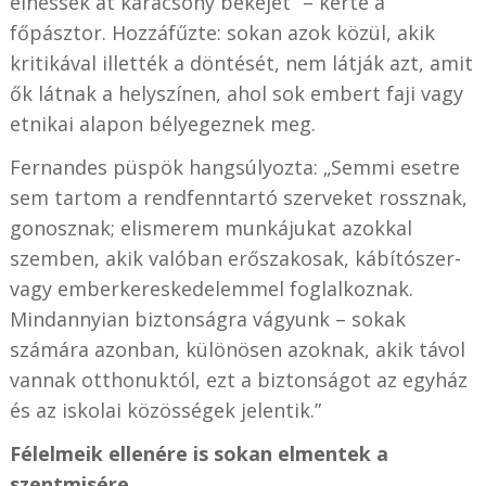
élhessék át karácsony békéjét” – kérte a
főpásztor. Hozzáfűzte: sokan azok közül, akik
kritikával illették a döntését, nem látják azt, amit
ők látnak a helyszínen, ahol sok embert faji vagy
etnikai alapon bélyegeznek meg.
Fernandes püspök hangsúlyozta: „Semmi esetre
sem tartom a rendfenntartó szerveket rossznak,
gonosznak; elismerem munkájukat azokkal
szemben, akik valóban erőszakosak, kábítószer-
vagy emberkereskedelemmel foglalkoznak.
Mindannyian biztonságra vágyunk – sokak
számára azonban, különösen azoknak, akik távol
vannak otthonuktól, ezt a biztonságot az egyház
és az iskolai közösségek jelentik.”
Félelmeik ellenére is sokan elmentek a
szentmisére