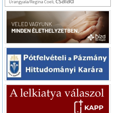
család
Úrangyala/Regina Coeli
,