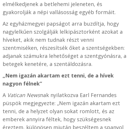
elmélkedjenek a betlehemi jeleneten, és
gyakorolják a népi vallásosság egyéb formáit.
Az egyházmegyei papságot arra buzdítja, hogy
nagylelkűen szolgálják lelkipásztorként azokat a
híveket, akik nem tudnak részt venni
szentmiséken, részesítsék őket a szentségekben:
adjanak számukra lehetőséget a szentgyónásra, a
betegek kenetére, a szentáldozásra.
„Nem igazán akartam ezt tenni, de a hívek
nagyon félnek”
A
Vatican News
nak nyilatkozva Earl Fernandes
püspök megjegyezte: „Nem igazán akartam ezt
tenni, de a helyzet olyan sokat romlott, és az
emberek annyira féltek, hogy szükségesnek
éreztem, különösen miután beszéltem a spanyol