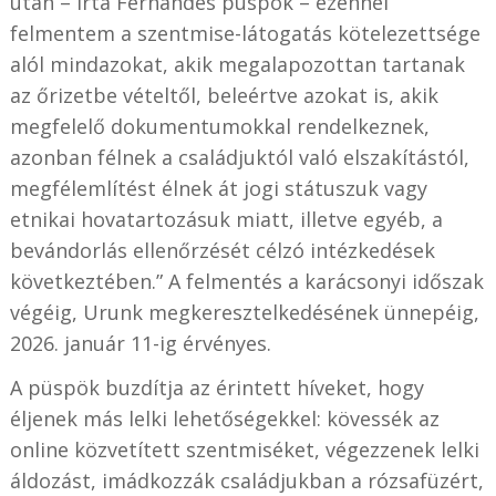
után – írta Fernandes püspök – ezennel
felmentem a szentmise-látogatás kötelezettsége
alól mindazokat, akik megalapozottan tartanak
az őrizetbe vételtől, beleértve azokat is, akik
megfelelő dokumentumokkal rendelkeznek,
azonban félnek a családjuktól való elszakítástól,
megfélemlítést élnek át jogi státuszuk vagy
etnikai hovatartozásuk miatt, illetve egyéb, a
bevándorlás ellenőrzését célzó intézkedések
következtében.” A felmentés a karácsonyi időszak
végéig, Urunk megkeresztelkedésének ünnepéig,
2026. január 11-ig érvényes.
A püspök buzdítja az érintett híveket, hogy
éljenek más lelki lehetőségekkel: kövessék az
online közvetített szentmiséket, végezzenek lelki
áldozást, imádkozzák családjukban a rózsafüzért,