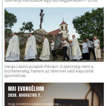
Személyi változások egyházmegyéinkben – 2026
Varga László püspök Pécsen: A szentség nem a
bűntelenség, hanem az Istennel való kapcsolat
gyümölcse
MAI EVANGÉLIUM
2026. AUGUSZTUS 7.
Hogy örömhírrel induljon minden nap...