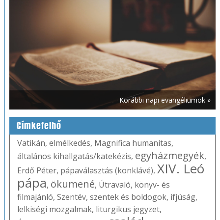
Korábbi napi evangéliumok »
Címkefelhő
Vatikán
,
elmélkedés
,
Magnifica humanitas
,
egyházmegyék
általános kihallgatás/katekézis
,
,
XIV. Leó
Erdő Péter
,
pápaválasztás (konklávé)
,
pápa
ökumené
,
,
Útravaló
,
könyv- és
filmajánló
,
Szentév
,
szentek és boldogok
,
ifjúság
,
lelkiségi mozgalmak
,
liturgikus jegyzet
,