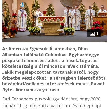
1
Az Amerikai Egyesült Államokban, Ohio
államban található Columbusi Egyházmegye
püspöke felmentést adott a miselátogatási
kötelezettség alól mindazon hívek számára,
„akik megalapozottan tartanak attól, hogy
őrizetbe veszik őket” a térségben felerősödött
bevándorlásellenes intézkedések miatt. Paweł
Rytel-Andrianik atya írása.
Earl Fernandes püspök úgy döntött, hogy 2026.
január 11-ig felmenti a vasárnapi és ünnepnapi