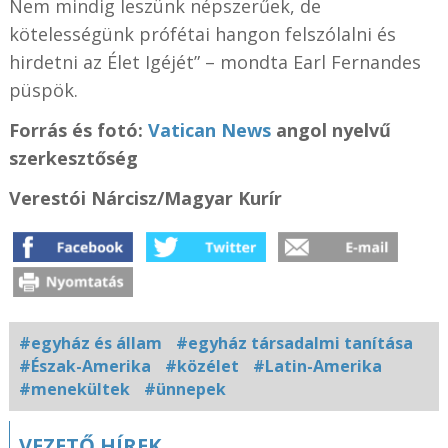
Nem mindig leszünk népszerűek, de
kötelességünk prófétai hangon felszólalni és
hirdetni az Élet Igéjét” – mondta Earl Fernandes
püspök.
Forrás és fotó:
Vatican News
angol nyelvű
szerkesztőség
Verestói Nárcisz/Magyar Kurír
#egyház és állam
#egyház társadalmi tanítása
#Észak-Amerika
#közélet
#Latin-Amerika
#menekültek
#ünnepek
Kapcsolódó
VEZETŐ HÍREK