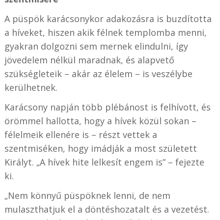
A püspök karácsonykor adakozásra is buzdította
a híveket, hiszen akik félnek templomba menni,
gyakran dolgozni sem mernek elindulni, így
jövedelem nélkül maradnak, és alapvető
szükségleteik – akár az élelem – is veszélybe
kerülhetnek.
Karácsony napján több plébánost is felhívott, és
örömmel hallotta, hogy a hívek közül sokan –
félelmeik ellenére is – részt vettek a
szentmiséken, hogy imádják a most született
Királyt. „A hívek hite lelkesít engem is” – fejezte
ki.
„Nem könnyű püspöknek lenni, de nem
mulaszthatjuk el a döntéshozatalt és a vezetést.