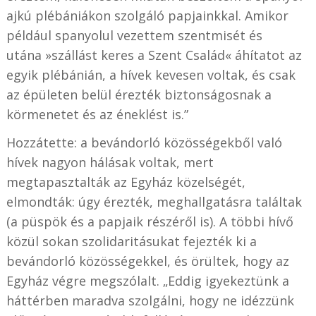
ajkú plébániákon szolgáló papjainkkal. Amikor
például spanyolul vezettem szentmisét és
utána »szállást keres a Szent Család« áhítatot az
egyik plébánián, a hívek kevesen voltak, és csak
az épületen belül érezték biztonságosnak a
körmenetet és az éneklést is.”
Hozzátette: a bevándorló közösségekből való
hívek nagyon hálásak voltak, mert
megtapasztalták az Egyház közelségét,
elmondták: úgy érezték, meghallgatásra találtak
(a püspök és a papjaik részéről is). A többi hívő
közül sokan szolidaritásukat fejezték ki a
bevándorló közösségekkel, és örültek, hogy az
Egyház végre megszólalt. „Eddig igyekeztünk a
háttérben maradva szolgálni, hogy ne idézzünk