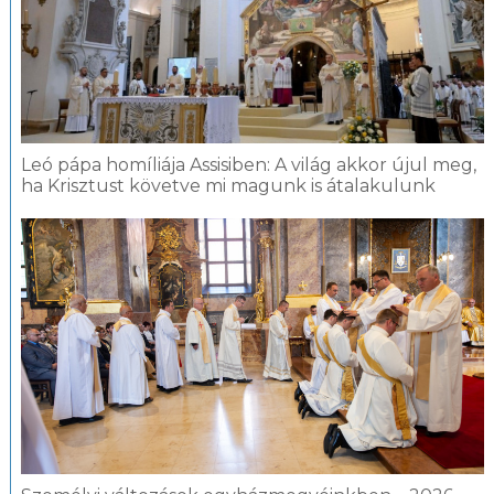
Leó pápa homíliája Assisiben: A világ akkor újul meg,
ha Krisztust követve mi magunk is átalakulunk