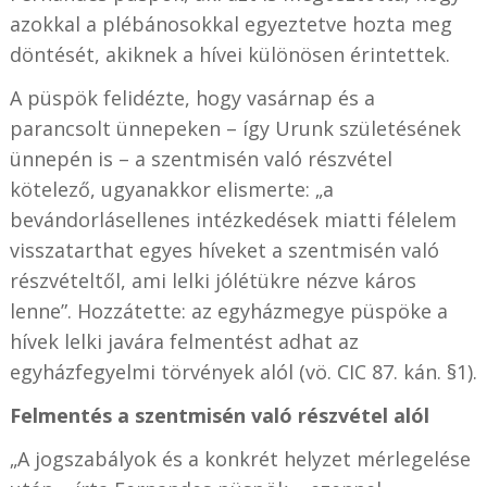
azokkal a plébánosokkal egyeztetve hozta meg
döntését, akiknek a hívei különösen érintettek.
A püspök felidézte, hogy vasárnap és a
parancsolt ünnepeken – így Urunk születésének
ünnepén is – a szentmisén való részvétel
kötelező, ugyanakkor elismerte: „a
bevándorlásellenes intézkedések miatti félelem
visszatarthat egyes híveket a szentmisén való
részvételtől, ami lelki jólétükre nézve káros
lenne”. Hozzátette: az egyházmegye püspöke a
hívek lelki javára felmentést adhat az
egyházfegyelmi törvények alól (vö. CIC 87. kán. §1).
Felmentés a szentmisén való részvétel alól
„A jogszabályok és a konkrét helyzet mérlegelése