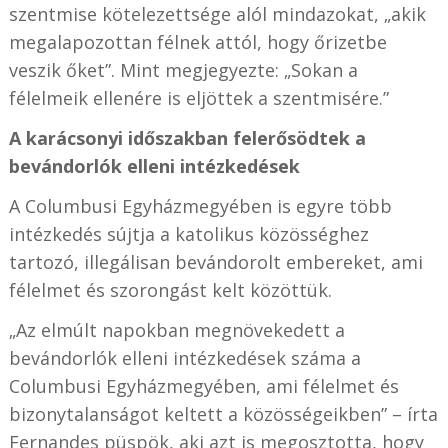
szentmise kötelezettsége alól mindazokat, „akik
megalapozottan félnek attól, hogy őrizetbe
veszik őket”. Mint megjegyezte: „Sokan a
félelmeik ellenére is eljöttek a szentmisére.”
A karácsonyi időszakban felerősödtek a
bevándorlók elleni intézkedések
A Columbusi Egyházmegyében is egyre több
intézkedés sújtja a katolikus közösséghez
tartozó, illegálisan bevándorolt embereket, ami
félelmet és szorongást kelt közöttük.
„Az elmúlt napokban megnövekedett a
bevándorlók elleni intézkedések száma a
Columbusi Egyházmegyében, ami félelmet és
bizonytalanságot keltett a közösségeikben” – írta
Fernandes püspök, aki azt is megosztotta, hogy