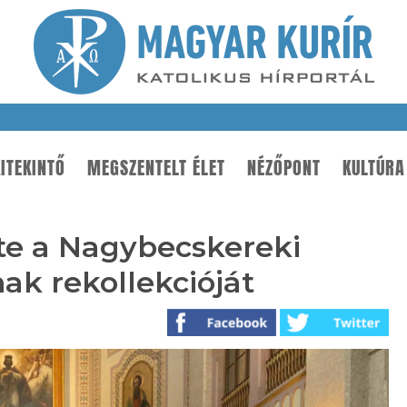
ITEKINTŐ
MEGSZENTELT ÉLET
NÉZŐPONT
KULTÚRA
te a Nagybecskereki
k rekollekcióját