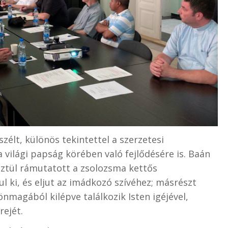
zélt, különös tekintettel a szerzetesi
világi papság körében való fejlődésére is. Baán
ztül rámutatott a zsolozsma kettős
ul ki, és eljut az imádkozó szívéhez; másrészt
nmagából kilépve találkozik Isten igéjével,
rejét.