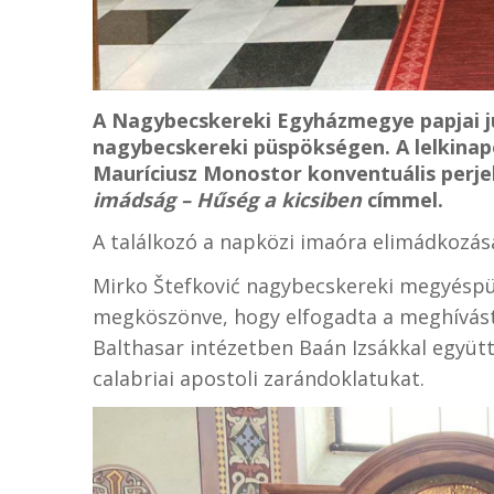
A Nagybecskereki Egyházmegye papjai jú
nagybecskereki püspökségen. A lelkinap
Mauríciusz Monostor konventuális perje
imádság – Hűség a kicsiben
címmel.
A találkozó a napközi imaóra elimádkozás
Mirko Štefković nagybecskereki megyéspüs
megköszönve, hogy elfogadta a meghívást.
Balthasar intézetben Baán Izsákkal együtt
calabriai apostoli zarándoklatukat.