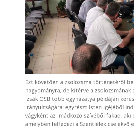
Ezt követően a zsolozsma történetéről bes
hagyományra, de kitérve a zsolozsmának a 
Izsák OSB több egyházatya példáján keres
irányultságára: egyrészt Isten igéjéből ind
vágyként az imádkozó szívéből fakad, aki ö
amelyben felfedezi a Szentlélek cselekvő e