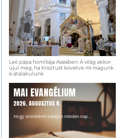
Leó pápa homíliája Assisiben: A világ akkor
újul meg, ha Krisztust követve mi magunk
is átalakulunk
MAI EVANGÉLIUM
2026. AUGUSZTUS 8.
Hogy örömhírrel induljon minden nap...