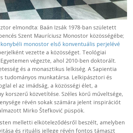
sztor elmondta: Baán Izsák 1978-ban született
 bencés Szent Mauríciusz Monostor közösségébe;
konybéli monostor első konventuális perjelévé
perjelként vezette a közösséget. Teológiai
Egyetemen végezte, ahol 2010-ben doktorált.
etesség és a monasztikus lelkiség. A Sapientia
és tudományos munkatársa. Lelkipásztori és
al el az imádság, a közösségi élet, a
y korszerű közvetítése. Széles körű műveltsége,
kenysége révén sokak számára jelent inspirációt
almazott Mirko Štefković püspök.
sten melletti elköteleződésről beszélt, amelyben
tása és rituális jellege révén fontos támaszt