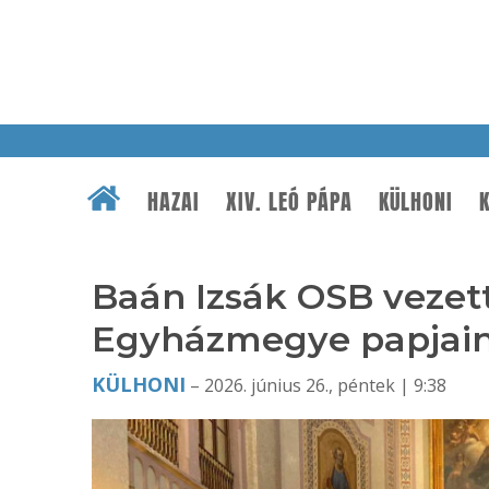
HAZAI
XIV. LEÓ PÁPA
KÜLHONI
K
Baán Izsák OSB vezet
Egyházmegye papjaina
KÜLHONI
– 2026. június 26., péntek | 9:38