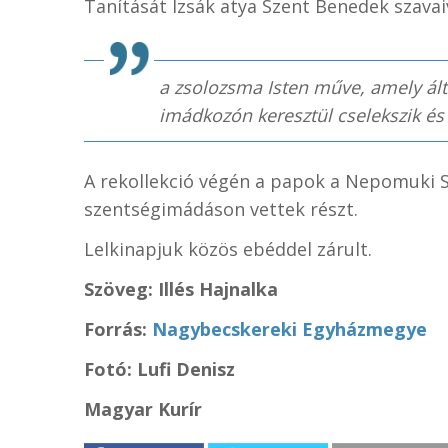
Tanítását Izsák atya Szent Benedek szavaiv
a zsolozsma Isten műve, amely ált
imádkozón keresztül cselekszik és
A rekollekció végén a papok a Nepomuki 
szentségimádáson vettek részt.
Lelkinapjuk közös ebéddel zárult.
Szöveg: Illés Hajnalka
Forrás:
Nagybecskereki Egyházmegye
Fotó: Lufi Denisz
Magyar Kurír