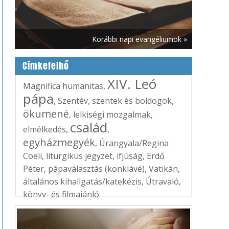
Korábbi napi evangéliumok »
Címkefelhő
XIV. Leó
Magnifica humanitas
,
pápa
,
Szentév
,
szentek és boldogok
,
ökumené
,
lelkiségi mozgalmak
,
család
elmélkedés
,
,
egyházmegyék
,
Úrangyala/Regina
Coeli
,
liturgikus jegyzet
,
ifjúság
,
Erdő
Péter
,
pápaválasztás (konklávé)
,
Vatikán
,
általános kihallgatás/katekézis
,
Útravaló
,
könyv- és filmajánló