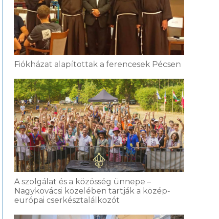
Fiókházat alapítottak a ferencesek Pécsen
A szolgálat és a közösség ünnepe –
Nagykovácsi közelében tartják a közép-
európai cserkésztalálkozót