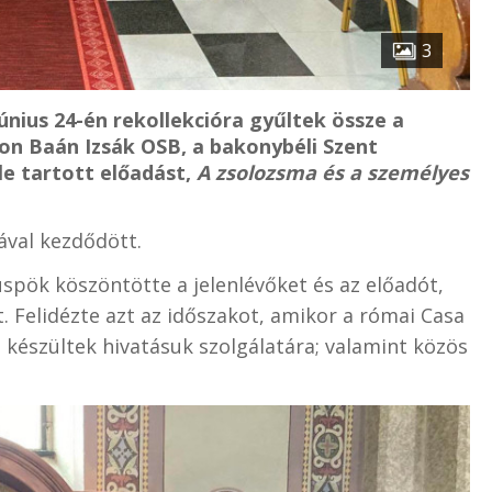
3
nius 24-én rekollekcióra gyűltek össze a
on Baán Izsák OSB, a bakonybéli Szent
le tartott előadást,
A zsolozsma és a személyes
ával kezdődött.
pök köszöntötte a jelenlévőket és az előadót,
 Felidézte azt az időszakot, amikor a római Casa
 készültek hivatásuk szolgálatára; valamint közös