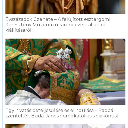
Évszázadok üzenete – A felújított esztergomi
Keresztény Múzeum újrarendezett állandó
kiállításáról
Egy hivatás beteljesülése és elindulása – Pappá
szentelték Budai János görögkatolikus diakónust