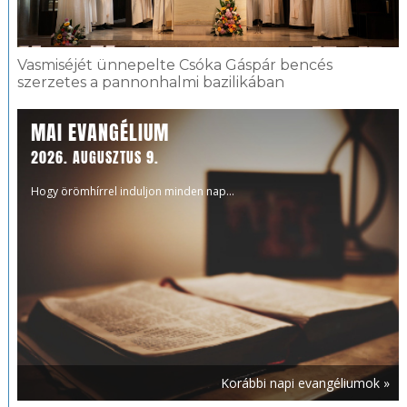
Vasmiséjét ünnepelte Csóka Gáspár bencés
szerzetes a pannonhalmi bazilikában
MAI EVANGÉLIUM
2026. AUGUSZTUS 9.
Hogy örömhírrel induljon minden nap...
Korábbi napi evangéliumok »