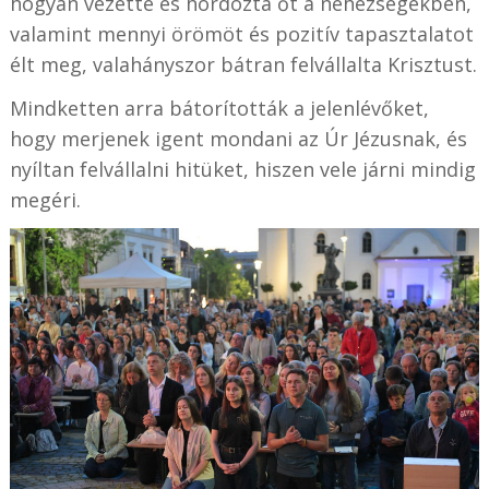
hogyan vezette és hordozta őt a nehézségekben,
valamint mennyi örömöt és pozitív tapasztalatot
élt meg, valahányszor bátran felvállalta Krisztust.
Mindketten arra bátorították a jelenlévőket,
hogy merjenek igent mondani az Úr Jézusnak, és
nyíltan felvállalni hitüket, hiszen vele járni mindig
megéri.