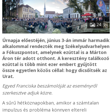
24
Úrnapja előestéjén, június 3-án immár harmadik
alkalommal rendezték meg Székelyudvarhelyen
a Fókuszpontot, amelynek ezúttal is a Márton
Áron tér adott otthont. A keresztény találkozó
ezúttal is több mint ezer embert gyűjtött
össze egyetlen közös céllal: hogy dicsőítsék az
Urat.
Egyed Franciska beszámolóját az eseményről
szerkesztve adjuk közre.
A sűrű hétköznapokban, amikor a számtalan
impulzus és probléma könnyen eltereli