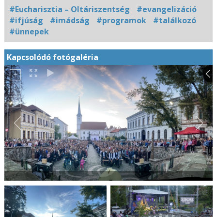
#Eucharisztia – Oltáriszentség
#evangelizáció
#ifjúság
#imádság
#programok
#találkozó
#ünnepek
Kapcsolódó fotógaléria