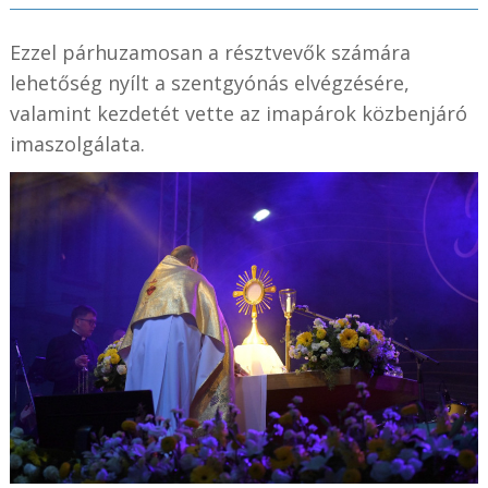
Ezzel párhuzamosan a résztvevők számára
lehetőség nyílt a szentgyónás elvégzésére,
valamint kezdetét vette az imapárok közbenjáró
imaszolgálata.