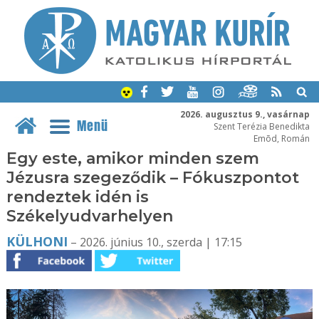
2026. augusztus 9., vasárnap
Menü
Szent Terézia Benedikta
Emõd, Román
Egy este, amikor minden szem
Jézusra szegeződik – Fókuszpontot
rendeztek idén is
Székelyudvarhelyen
KÜLHONI
– 2026. június 10., szerda | 17:15