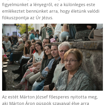
figyelmünket a lényegről, ez a különleges este
emlékeztet bennünket arra, hogy életünk valódi
fókuszpontja az Úr Jézus.
Az estét Márton József főesperes nyitotta meg,
aki Márton Áron püspök szavaival élve arra