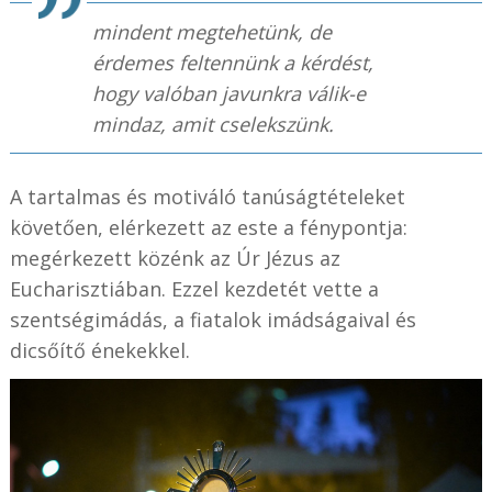
mindent megtehetünk, de
érdemes feltennünk a kérdést,
hogy valóban javunkra válik-e
mindaz, amit cselekszünk.
A tartalmas és motiváló tanúságtételeket
követően, elérkezett az este a fénypontja:
megérkezett közénk az Úr Jézus az
Eucharisztiában. Ezzel kezdetét vette a
szentségimádás, a fiatalok imádságaival és
dicsőítő énekekkel.