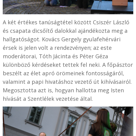
A két értékes tanúságtétel között Csiszér László
és csapata dicsőítő dalokkal ajándékozta meg a
hallgatóságot. Kovács Gergely gyulafehérvári
érsek is jelen volt a rendezvényen; az este
moderátorai, Tóth Jácinta és Péter Géza
különböző kérdéseket tettek fel neki. A főpásztor
beszélt az élet apró örömeinek fontosságáról,
valamint a papi hivatáshoz vezető út kihívásairól.
Megosztotta azt is, hogyan hallotta meg Isten
hívását a Szentlélek vezetése által.