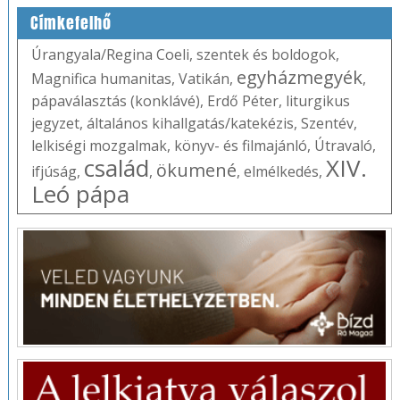
Címkefelhő
Úrangyala/Regina Coeli
,
szentek és boldogok
,
egyházmegyék
Magnifica humanitas
,
Vatikán
,
,
pápaválasztás (konklávé)
,
Erdő Péter
,
liturgikus
jegyzet
,
általános kihallgatás/katekézis
,
Szentév
,
lelkiségi mozgalmak
,
könyv- és filmajánló
,
Útravaló
,
család
XIV.
ökumené
ifjúság
,
,
,
elmélkedés
,
Leó pápa