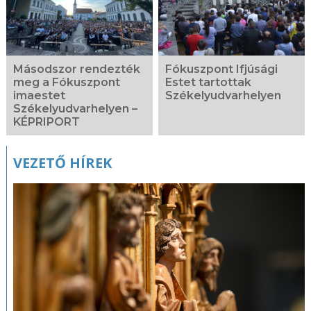
Másodszor rendezték
Fókuszpont Ifjúsági
meg a Fókuszpont
Estet tartottak
imaestet
Székelyudvarhelyen
Székelyudvarhelyen –
KÉPRIPORT
VEZETŐ HÍREK