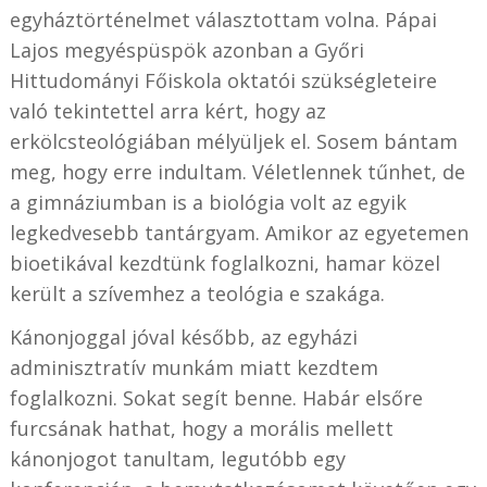
egyháztörténelmet választottam volna. Pápai
Lajos megyéspüspök azonban a Győri
Hittudományi Főiskola oktatói szükségleteire
való tekintettel arra kért, hogy az
erkölcsteológiában mélyüljek el. Sosem bántam
meg, hogy erre indultam. Véletlennek tűnhet, de
a gimnáziumban is a biológia volt az egyik
legkedvesebb tantárgyam. Amikor az egyetemen
bioetikával kezdtünk foglalkozni, hamar közel
került a szívemhez a teológia e szakága.
Kánonjoggal jóval később, az egyházi
adminisztratív munkám miatt kezdtem
foglalkozni. Sokat segít benne. Habár elsőre
furcsának hathat, hogy a morális mellett
kánonjogot tanultam, legutóbb egy