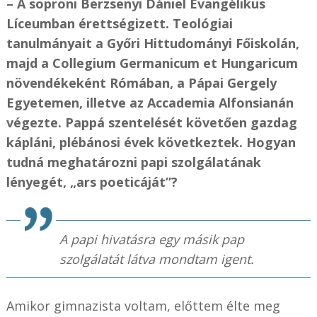
– A soproni Berzsenyi Dániel Evangélikus
Líceumban érettségizett. Teológiai
tanulmányait a Győri Hittudományi Főiskolán,
majd a Collegium Germanicum et Hungaricum
növendékeként Rómában, a Pápai Gergely
Egyetemen, illetve az Accademia Alfonsianán
végezte. Pappá szentelését követően gazdag
kápláni, plébánosi évek következtek. Hogyan
tudná meghatározni papi szolgálatának
lényegét, „ars poeticáját”?
A papi hivatásra egy másik pap
szolgálatát látva mondtam igent.
Amikor gimnazista voltam, előttem élte meg