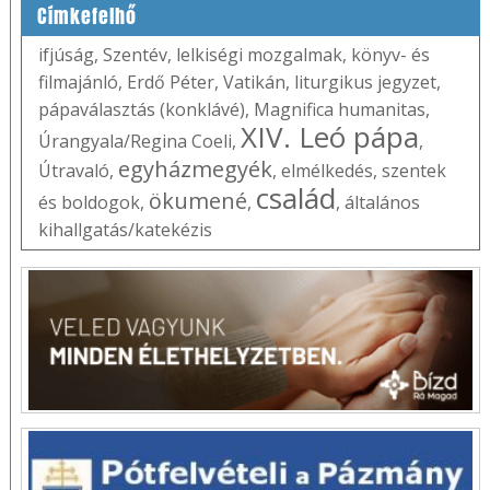
Címkefelhő
ifjúság
,
Szentév
,
lelkiségi mozgalmak
,
könyv- és
filmajánló
,
Erdő Péter
,
Vatikán
,
liturgikus jegyzet
,
pápaválasztás (konklávé)
,
Magnifica humanitas
,
XIV. Leó pápa
Úrangyala/Regina Coeli
,
,
egyházmegyék
Útravaló
,
,
elmélkedés
,
szentek
család
ökumené
és boldogok
,
,
,
általános
kihallgatás/katekézis