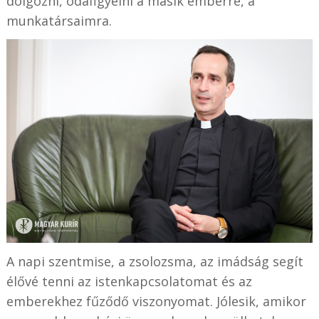
dolgozni, odafigyelni a másik emberre, a
munkatársaimra.
A napi szentmise, a zsolozsma, az imádság segít
élővé tenni az istenkapcsolatomat és az
emberekhez fűződő viszonyomat. Jólesik, amikor