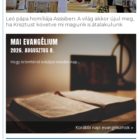
Leó pápa homíliája Assisiben: A világ akkor újul meg,
ha Krisztust követve mi magunk is átalakulunk
MAI EVANGÉLIUM
2026. AUGUSZTUS 8.
Hogy örömhírrel induljon minden nap...
Korábbi napi evangéliumok »