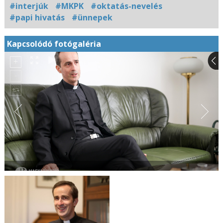
#interjúk
#MKPK
#oktatás-nevelés
#papi hivatás
#ünnepek
Kapcsolódó fotógaléria