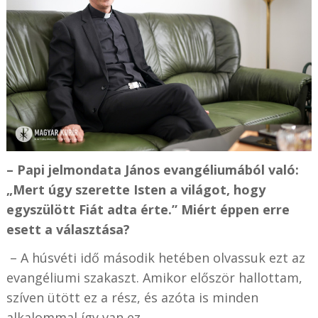
– Papi jelmondata János evangéliumából való:
„Mert úgy szerette Isten a világot, hogy
egyszülött Fiát adta érte.” Miért éppen erre
esett a választása?
– A húsvéti idő második hetében olvassuk ezt az
evangéliumi szakaszt. Amikor először hallottam,
szíven ütött ez a rész, és azóta is minden
alkalommal így van ez.