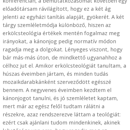
konferencián, a bemutatkozásomat követően egy
előadótársam rávilágított, hogy ez a két ág
jelenti az egyházi tanítás alapját, gyökerét. A két
tárgy szemléletmódja különböző, hiszen az
erkölcsteológia értékek mentén fogalmaz meg
irányokat, a kánonjog pedig normatív módon
ragadja meg a dolgokat. Lényeges viszont, hogy
bár más-más úton, de mindkettő ugyanahhoz a
célhoz jut el. Amikor erkölcsteológiát tanultam, a
húszas éveimben jártam, és minden tudás
mozaikdarabkánként szerveződött egésszé
bennem. A negyvenes éveimben kezdtem el
kánonjogot tanulni, és jó szemléletet kaptam,
mert már az egész felől tudtam rálátni a
részekre, azaz rendszerezve láttam a teológiát:
ezért csak ajánlani tudom mindenkinek, akinek