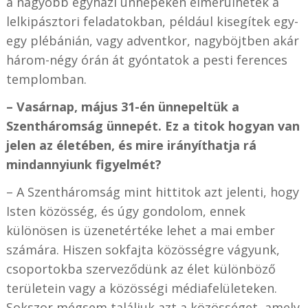
a nagyobb egyházi ünnepeken elmerülhetek a
lelkipásztori feladatokban, például kisegítek egy-
egy plébánián, vagy adventkor, nagyböjtben akár
három-négy órán át gyóntatok a pesti ferences
templomban.
– Vasárnap, május 31-én ünnepeltük a
Szentháromság ünnepét. Ez a titok hogyan van
jelen az életében, és mire irányíthatja rá
mindannyiunk figyelmét?
– A Szentháromság mint hittitok azt jelenti, hogy
Isten közösség, és úgy gondolom, ennek
különösen is üzenetértéke lehet a mai ember
számára. Hiszen sokfajta közösségre vágyunk,
csoportokba szerveződünk az élet különböző
területein vagy a közösségi médiafelületeken.
Sokszor mégsem találjuk azt a közösséget, amely