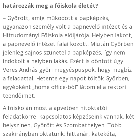
határozzák meg a főiskola életét?
– Győrött, amíg működött a papképzés,
ugyanazon személy volt a papnevelő intézet és a
Hittudományi Főiskola elöljárója. Helyben lakott,
a papnevelő intézet falai között. Miután Győrben
jelenleg sajnos szünetel a papképzés, így nem
indokolt a helyben lakás. Ezért is döntött úgy
Veres András győri megyéspüspök, hogy megbíz
a feladattal. Hetente egy napot töltök Győrben,
egyébként „home office-ból” látom el a rektori
teendőimet.
A főiskolán most alapvetően hitoktatói
feladatkörrel kapcsolatos képzéseink vannak, két
helyszínen, Győrött és Szombathelyen. Több
szakirányban oktatunk: hittanár, katekéta,