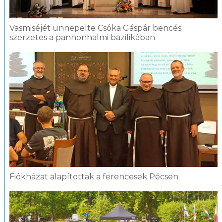
Vasmiséjét ünnepelte Csóka Gáspár bencés
szerzetes a pannonhalmi bazilikában
Fiókházat alapítottak a ferencesek Pécsen