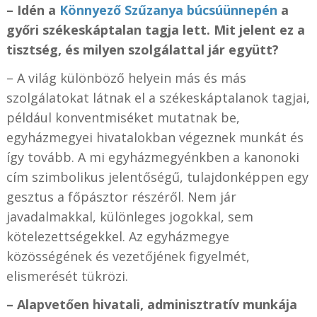
– Idén a
Könnyező Szűzanya búcsúünnepén
a
győri székeskáptalan tagja lett. Mit jelent ez a
tisztség, és milyen szolgálattal jár együtt?
– A világ különböző helyein más és más
szolgálatokat látnak el a székeskáptalanok tagjai,
például konventmiséket mutatnak be,
egyházmegyei hivatalokban végeznek munkát és
így tovább. A mi egyházmegyénkben a kanonoki
cím szimbolikus jelentőségű, tulajdonképpen egy
gesztus a főpásztor részéről. Nem jár
javadalmakkal, különleges jogokkal, sem
kötelezettségekkel. Az egyházmegye
közösségének és vezetőjének figyelmét,
elismerését tükrözi.
– Alapvetően hivatali, adminisztratív munkája