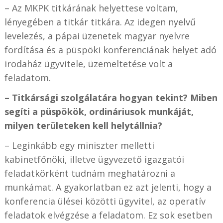
– Az MKPK titkárának helyettese voltam,
lényegében a titkár titkára. Az idegen nyelvű
levelezés, a pápai üzenetek magyar nyelvre
fordítása és a püspöki konferenciának helyet adó
irodaház ügyvitele, üzemeltetése volt a
feladatom.
– Titkársági szolgálatára hogyan tekint? Miben
segíti a püspökök, ordináriusok munkáját,
milyen területeken kell helytállnia?
– Leginkább egy miniszter melletti
kabinetfőnöki, illetve ügyvezető igazgatói
feladatkörként tudnám meghatározni a
munkámat. A gyakorlatban ez azt jelenti, hogy a
konferencia ülései közötti ügyvitel, az operatív
feladatok elvégzése a feladatom. Ez sok esetben