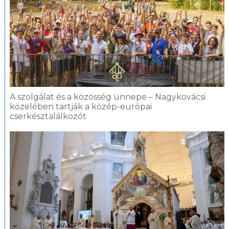
A szolgálat és a közösség ünnepe – Nagykovácsi
közelében tartják a közép-európai
cserkésztalálkozót