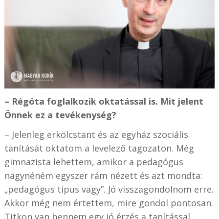
– Régóta foglalkozik oktatással is. Mit jelent
Önnek ez a tevékenység?
– Jelenleg erkölcstant és az egyház szociális
tanítását oktatom a levelező tagozaton. Még
gimnazista lehettem, amikor a pedagógus
nagynéném egyszer rám nézett és azt mondta:
„pedagógus típus vagy”. Jó visszagondolnom erre.
Akkor még nem értettem, mire gondol pontosan.
Titkon van bennem egy jó érzés a tanítással