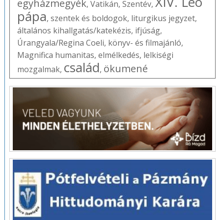
XIV. Leó
egyházmegyék
,
Vatikán
,
Szentév
,
pápa
,
szentek és boldogok
,
liturgikus jegyzet
,
általános kihallgatás/katekézis
,
ifjúság
,
Úrangyala/Regina Coeli
,
könyv- és filmajánló
,
Magnifica humanitas
,
elmélkedés
,
lelkiségi
család
ökumené
mozgalmak
,
,