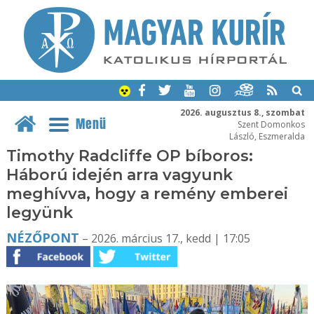
2026. augusztus 8., szombat
Menü
Szent Domonkos
László, Eszmeralda
Timothy Radcliffe OP bíboros:
Háború idején arra vagyunk
meghívva, hogy a remény emberei
legyünk
NÉZŐPONT
– 2026. március 17., kedd | 17:05