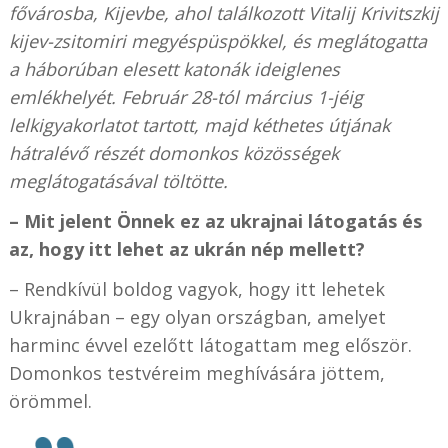
fővárosba, Kijevbe, ahol találkozott Vitalij Krivitszkij
kijev-zsitomiri megyéspüspökkel, és meglátogatta
a háborúban elesett katonák ideiglenes
emlékhelyét. Február 28-tól március 1-jéig
lelkigyakorlatot tartott, majd kéthetes útjának
hátralévő részét domonkos közösségek
meglátogatásával töltötte.
– Mit jelent Önnek ez az ukrajnai látogatás és
az, hogy itt lehet az ukrán nép mellett?
– Rendkívül boldog vagyok, hogy itt lehetek
Ukrajnában – egy olyan országban, amelyet
harminc évvel ezelőtt látogattam meg először.
Domonkos testvéreim meghívására jöttem,
örömmel.