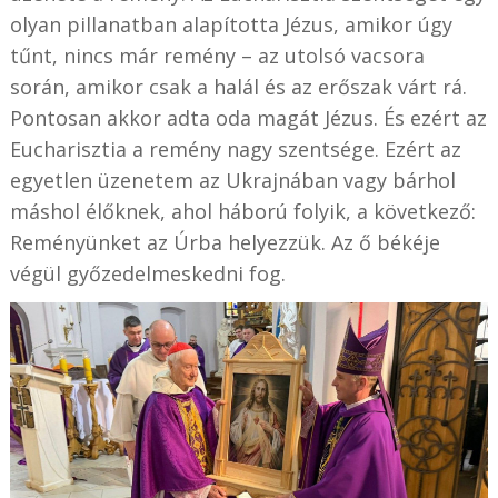
olyan pillanatban alapította Jézus, amikor úgy
tűnt, nincs már remény – az utolsó vacsora
során, amikor csak a halál és az erőszak várt rá.
Pontosan akkor adta oda magát Jézus. És ezért az
Eucharisztia a remény nagy szentsége. Ezért az
egyetlen üzenetem az Ukrajnában vagy bárhol
máshol élőknek, ahol háború folyik, a következő:
Reményünket az Úrba helyezzük. Az ő békéje
végül győzedelmeskedni fog.