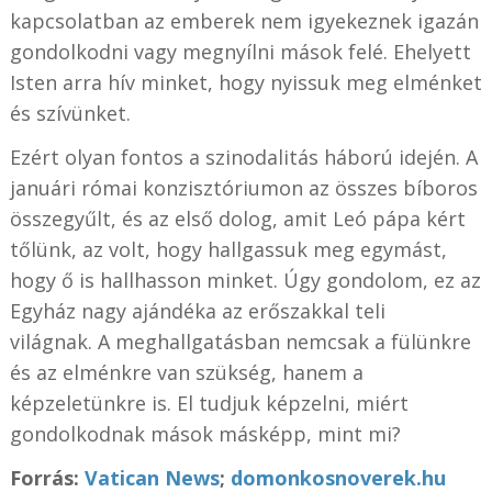
kapcsolatban az emberek nem igyekeznek igazán
gondolkodni vagy megnyílni mások felé. Ehelyett
Isten arra hív minket, hogy nyissuk meg elménket
és szívünket.
Ezért olyan fontos a szinodalitás háború idején. A
januári római konzisztóriumon az összes bíboros
összegyűlt, és az első dolog, amit Leó pápa kért
tőlünk, az volt, hogy hallgassuk meg egymást,
hogy ő is hallhasson minket. Úgy gondolom, ez az
Egyház nagy ajándéka az erőszakkal teli
világnak. A meghallgatásban nemcsak a fülünkre
és az elménkre van szükség, hanem a
képzeletünkre is. El tudjuk képzelni, miért
gondolkodnak mások másképp, mint mi?
Forrás:
Vatican News
;
domonkosnoverek.hu