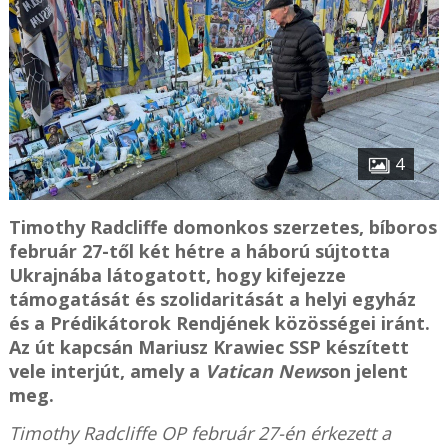
4
Timothy Radcliffe domonkos szerzetes, bíboros
február 27-től két hétre a háború sújtotta
Ukrajnába látogatott, hogy kifejezze
támogatását és szolidaritását a helyi egyház
és a Prédikátorok Rendjének közösségei iránt.
Az út kapcsán Mariusz Krawiec SSP készített
vele interjút, amely a
Vatican News
on jelent
meg.
Timothy Radcliffe OP február 27-én érkezett a