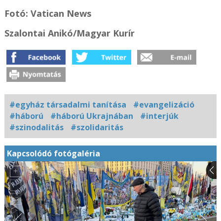
Fotó: Vatican News
Szalontai Anikó/Magyar Kurír
#egyház társadalmi tanítása
#evangelizáció
#háború
#háború Ukrajnában
#interjúk
#szinodalitás
#szolidaritás
Kapcsolódó fotógaléria