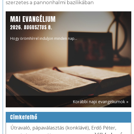
szerzetes a pannonhalmi bazilikában
MAI EVANGÉLIUM
2026. AUGUSZTUS 8.
Hogy örömhírrel induljon minden nap...
Korábbi napi evangéliumok »
Címkefelhő
Útravaló
,
pápaválasztás (konklávé)
,
Erdő Péter
,