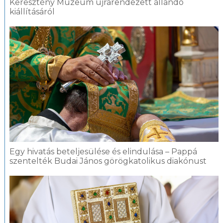
Keresztény Múzeum újrarendezett állandó
kiállításáról
Egy hivatás beteljesülése és elindulása – Pappá
szentelték Budai János görögkatolikus diakónust