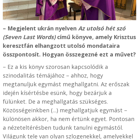
– Megjelent ukrán nyelven
Az utolsó hét szó
(Seven Last Words)
című könyve, amely Krisztus
keresztfán elhangzott utolsó mondataira
összpontosít. Hogyan összegezné ezt a művet?
– Ez a kis könyv szorosan kapcsolódik a
szinodalitás témájához – ahhoz, hogy
megtanuljuk egymást meghallgatni. Az erőszak
idején kísértésbe esünk, hogy bezárjuk a
fülünket. De a meghallgatás szükséges.
Közösségeinkben (...) meghallgatjuk egymást –
különösen akkor, ha nem értünk egyet. Pontosan
a nézeteltérésben tudunk tanulni egymástól.
Világunk tele van olyan szlogenekkel, amelyekkel