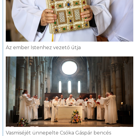
Az ember Istenhez vezető útja
Vasmiséjét ünnepelte Csóka Gáspár bencés