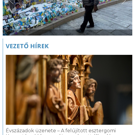
VEZETŐ HÍREK
Évszázadok üzenete – A felújított esztergomi