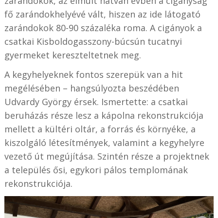
zarándokok, az elmúlt hatvan évben a cigányság
fő zarándokhelyévé vált, hiszen az ide látogató
zarándokok 80-90 százaléka roma. A cigányok a
csatkai Kisboldogasszony-búcsún tucatnyi
gyermeket kereszteltetnek meg.
A kegyhelyeknek fontos szerepük van a hit
megélésében – hangsúlyozta beszédében
Udvardy György érsek. Ismertette: a csatkai
beruházás része lesz a kápolna rekonstrukciója
mellett a kültéri oltár, a forrás és környéke, a
kiszolgáló létesítmények, valamint a kegyhelyre
vezető út megújítása. Szintén része a projektnek
a település ősi, egykori pálos templomának
rekonstrukciója.