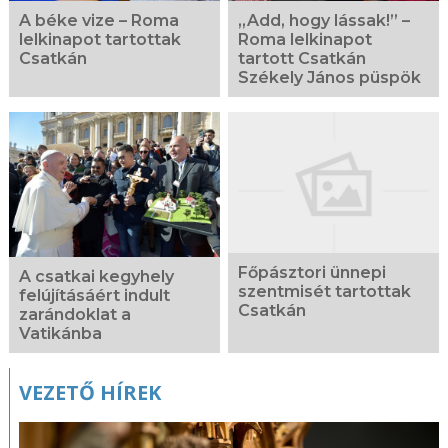
A béke vize – Roma
„Add, hogy lássak!” –
lelkinapot tartottak
Roma lelkinapot
Csatkán
tartott Csatkán
Székely János püspök
Főpásztori ünnepi
A csatkai kegyhely
szentmisét tartottak
felújításáért indult
Csatkán
zarándoklat a
Vatikánba
VEZETŐ HÍREK