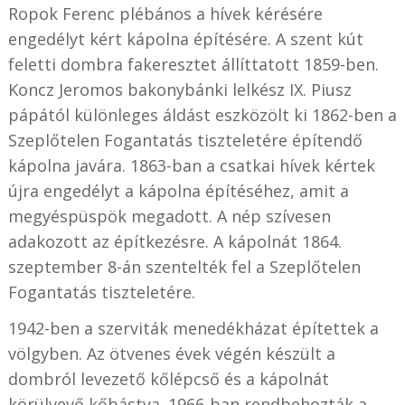
Ropok Ferenc plébános a hívek kérésére
engedélyt kért kápolna építésére. A szent kút
feletti dombra fakeresztet állíttatott 1859-ben.
Koncz Jeromos bakonybánki lelkész IX. Piusz
pápától különleges áldást eszközölt ki 1862-ben a
Szeplőtelen Fogantatás tiszteletére építendő
kápolna javára. 1863-ban a csatkai hívek kértek
újra engedélyt a kápolna építéséhez, amit a
megyéspüspök megadott. A nép szívesen
adakozott az építkezésre. A kápolnát 1864.
szeptember 8-án szentelték fel a Szeplőtelen
Fogantatás tiszteletére.
1942-ben a szerviták menedékházat építettek a
völgyben. Az ötvenes évek végén készült a
dombról levezető kőlépcső és a kápolnát
körülvevő kőbástya. 1966-ban rendbehozták a