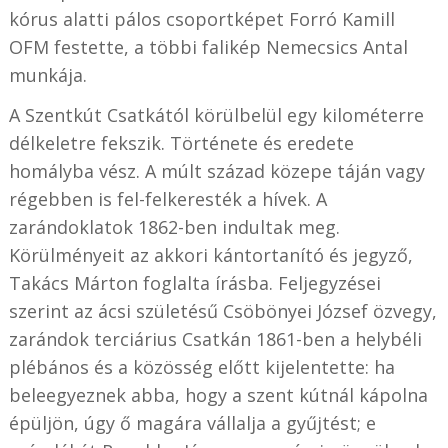
kórus alatti pálos csoportképet Forró Kamill
OFM festette, a többi falikép Nemecsics Antal
munkája.
A Szentkút Csatkától körülbelül egy kilométerre
délkeletre fekszik. Története és eredete
homályba vész. A múlt század közepe táján vagy
régebben is fel-felkeresték a hívek. A
zarándoklatok 1862-ben indultak meg.
Körülményeit az akkori kántortanító és jegyző,
Takács Márton foglalta írásba. Feljegyzései
szerint az ácsi születésű Csöbönyei József özvegy,
zarándok terciárius Csatkán 1861-ben a helybéli
plébános és a közösség előtt kijelentette: ha
beleegyeznek abba, hogy a szent kútnál kápolna
épüljön, úgy ő magára vállalja a gyűjtést; e