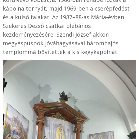
kápolna tornyát, majd 1969-ben a cserépfedést
és a külső falakat. Az 1987–88-as Mária-évben
Szekeres Dezső csatkai plébános
kezdeményezésére, Szendi József akkori
megyéspüspök jóváhagyásával háromhajós
templommá bővítették a kis kegykápolnát.