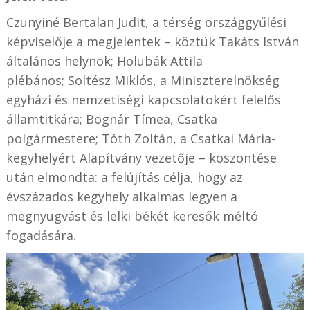
Czunyiné Bertalan Judit, a térség országgyűlési
képviselője a megjelentek – köztük Takáts István
általános helynök; Holubák Attila
plébános; Soltész Miklós, a Miniszterelnökség
egyházi és nemzetiségi kapcsolatokért felelős
államtitkára; Bognár Tímea, Csatka
polgármestere; Tóth Zoltán, a Csatkai Mária-
kegyhelyért Alapítvány vezetője – köszöntése
után elmondta: a felújítás célja, hogy az
évszázados kegyhely alkalmas legyen a
megnyugvást és lelki békét keresők méltó
fogadására.