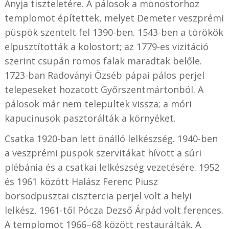
Anyja tiszteletére. A pálosok a monostorhoz
templomot építettek, melyet Demeter veszprémi
püspök szentelt fel 1390-ben. 1543-ben a törökök
elpusztították a kolostort; az 1779-es vizitáció
szerint csupán romos falak maradtak belőle.
1723-ban Radoványi Özséb pápai pálos perjel
telepeseket hozatott Győrszentmártonból. A
pálosok már nem települtek vissza; a móri
kapucinusok pasztorálták a környéket.
Csatka 1920-ban lett önálló lelkészség. 1940-ben
a veszprémi püspök szervitákat hívott a súri
plébánia és a csatkai lelkészség vezetésére. 1952
és 1961 között Halász Ferenc Piusz
borsodpusztai cisztercia perjel volt a helyi
lelkész, 1961-től Pócza Dezső Árpád volt ferences.
A templomot 1966–68 között restaurálták. A