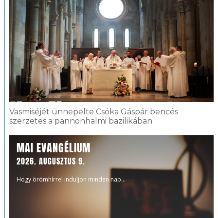
Vasmiséjét ünnepelte Csóka Gáspár bencés
szerzetes a pannonhalmi bazilikában
MAI EVANGÉLIUM
2026. AUGUSZTUS 9.
Hogy örömhírrel induljon minden nap...