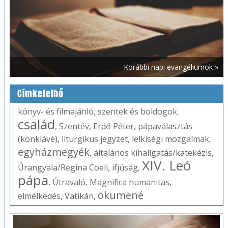
Korábbi napi evangéliumok »
Címkefelhő
könyv- és filmajánló
,
szentek és boldogok
,
család
,
Szentév
,
Erdő Péter
,
pápaválasztás
(konklávé)
,
liturgikus jegyzet
,
lelkiségi mozgalmak
,
egyházmegyék
,
általános kihallgatás/katekézis
,
XIV. Leó
Úrangyala/Regina Coeli
,
ifjúság
,
pápa
,
Útravaló
,
Magnifica humanitas
,
ökumené
elmélkedés
,
Vatikán
,