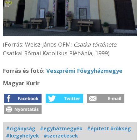
(Forrás: Weisz János OFM:
Csatka története
,
Csatkai Római Katolikus Plébánia, 1999)
Forrás és fotó:
Veszprémi Főegyházmegye
Magyar Kurír
#cigányság
#egyházmegyék
#épített örökség
#kegyhelyek
#szerzetesek