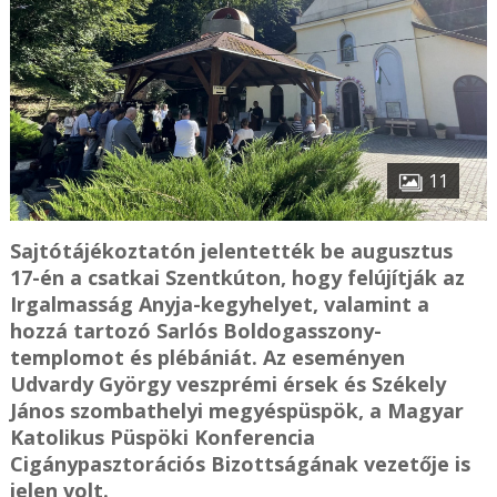
11
Sajtótájékoztatón jelentették be augusztus
17-én a csatkai Szentkúton, hogy felújítják az
Irgalmasság Anyja-kegyhelyet, valamint a
hozzá tartozó Sarlós Boldogasszony-
templomot és plébániát. Az eseményen
Udvardy György veszprémi érsek és Székely
János szombathelyi megyéspüspök, a Magyar
Katolikus Püspöki Konferencia
Cigánypasztorációs Bizottságának vezetője is
jelen volt.