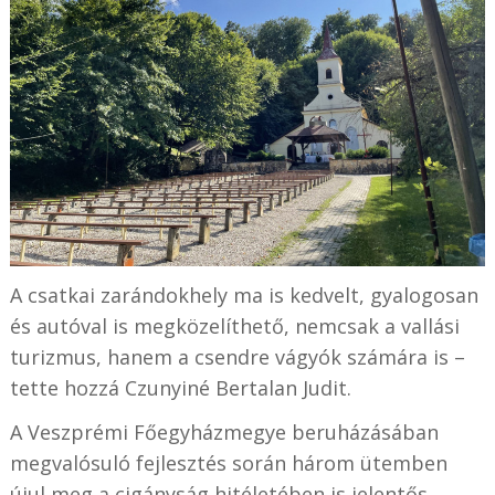
A csatkai zarándokhely ma is kedvelt, gyalogosan
és autóval is megközelíthető, nemcsak a vallási
turizmus, hanem a csendre vágyók számára is –
tette hozzá Czunyiné Bertalan Judit.
A Veszprémi Főegyházmegye beruházásában
megvalósuló fejlesztés során három ütemben
újul meg a cigányság hitéletében is jelentős