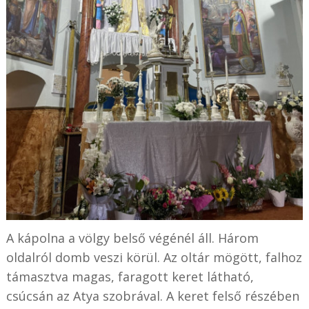
A kápolna a völgy belső végénél áll. Három
oldalról domb veszi körül. Az oltár mögött, falhoz
támasztva magas, faragott keret látható,
csúcsán az Atya szobrával. A keret felső részében