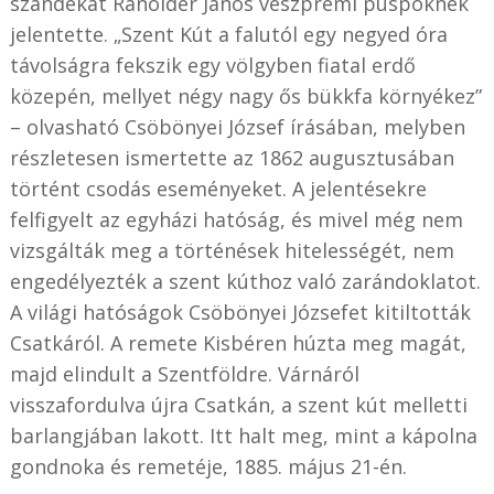
szándékát Ranolder János veszprémi püspöknek
jelentette. „Szent Kút a falutól egy negyed óra
távolságra fekszik egy völgyben fiatal erdő
közepén, mellyet négy nagy ős bükkfa környékez”
– olvasható Csöbönyei József írásában, melyben
részletesen ismertette az 1862 augusztusában
történt csodás eseményeket. A jelentésekre
felfigyelt az egyházi hatóság, és mivel még nem
vizsgálták meg a történések hitelességét, nem
engedélyezték a szent kúthoz való zarándoklatot.
A világi hatóságok Csöbönyei Józsefet kitiltották
Csatkáról. A remete Kisbéren húzta meg magát,
majd elindult a Szentföldre. Várnáról
visszafordulva újra Csatkán, a szent kút melletti
barlangjában lakott. Itt halt meg, mint a kápolna
gondnoka és remetéje, 1885. május 21-én.