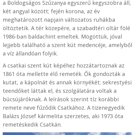
a Boldogságos Szűzanya egyszerű kegyszobra áll,
két angyal között; fején korona, az év
meghatározott napjain változatos ruhákba
öltöztetik. A tér közepére, a szabadtéri oltár fölé
1986-ban baldachint emeltek. Mögöttük, jóval
lejjebb található a szent kút medencéje, amelyből
a víz állandóan folyik.
A csatkai szent kút képéhez hozzátartoznak az
1861 óta mellette élő remeték. Ők gondozták a
kutat, a kápolnát és annak környékét; sekrestyési
teendőket láttak el, és szolgálatára voltak a
búcsújáróknak. A leírások szerint tíz korábbi
remete neve fűződik Csatkához. A tizenegyedik
Balázs József kármelita szerzetes, aki 1973 óta
remetéskedik Csatkán.