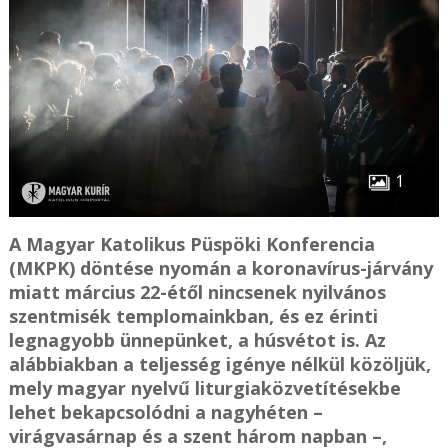
1
A Magyar Katolikus Püspöki Konferencia
(MKPK) döntése nyomán a koronavírus-járvány
miatt március 22-étől nincsenek nyilvános
szentmisék templomainkban, és ez érinti
legnagyobb ünnepünket, a húsvétot is. Az
alábbiakban a teljesség igénye nélkül közöljük,
mely magyar nyelvű liturgiaközvetítésekbe
lehet bekapcsolódni a nagyhéten –
virágvasárnap és a szent három napban –,