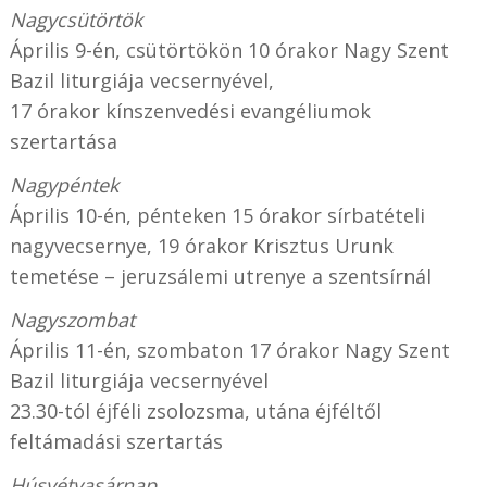
Nagycsütörtök
Április 9-én, csütörtökön 10 órakor Nagy Szent
Bazil liturgiája vecsernyével,
17 órakor kínszenvedési evangéliumok
szertartása
Nagypéntek
Április 10-én, pénteken 15 órakor sírbatételi
nagyvecsernye, 19 órakor Krisztus Urunk
temetése – jeruzsálemi utrenye a szentsírnál
Nagyszombat
Április 11-én, szombaton 17 órakor Nagy Szent
Bazil liturgiája vecsernyével
23.30-tól éjféli zsolozsma, utána éjféltől
feltámadási szertartás
Húsvétvasárnap