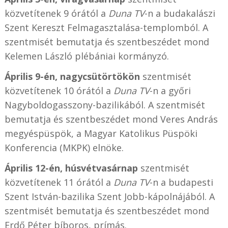
közvetítenek 9 órától a
Duna TV
-n a budakalászi
Szent Kereszt Felmagasztalása-templomból. A
szentmisét bemutatja és szentbeszédet mond
Kelemen László plébániai kormányzó.
Április 9-én, nagycsütörtökön
szentmisét
közvetítenek 10 órától a
Duna TV
-n a győri
Nagyboldogasszony-bazilikából.
A szentmisét
bemutatja és szentbeszédet mond Veres András
megyéspüspök, a Magyar Katolikus Püspöki
Konferencia (MKPK) elnöke.
Április 12-én, húsvétvasárnap
szentmisét
közvetítenek 11 órától a
Duna TV
-n a budapesti
Szent István-bazilika Szent Jobb-kápolnájából.
A
szentmisét bemutatja és szentbeszédet mond
Erdő Péter bíboros, prímás.