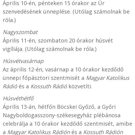
Április 10-én, pénteken 15 órakor az Úr
szenvedésének ünneplése. (Utólag számolnak be
róla.)
Nagyszombat
Április 11-én, szombaton 20 órakor húsvét
vigíliája. (Utólag számolnak be róla.)
Húsvétvasárnap
Az április 12-én, vasárnap a 10 órakor kezdődő
ünnepi főpásztori szentmisét a
Magyar Katolikus
Rádió
és a
Kossuth Rádió
közvetíti.
Húsvéthétfő
Április 13-án, hétfőn Böcskei Győző, a Győri
Nagyboldogasszony-székesegyház plébánosa
celebrálja a 10 órakor kezdődő szentmisét, amibe
a
Magyar Katolikus Rádión
és a
Kossuth Rádión