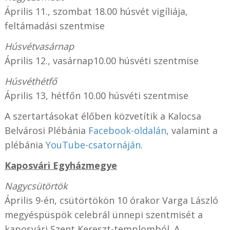
Április 11., szombat 18.00 húsvét vigíliája,
feltámadási szentmise
Húsvétvasárnap
Április 12., vasárnap10.00 húsvéti szentmise
Húsvéthétfő
Április 13, hétfőn 10.00 húsvéti szentmise
A szertartásokat élőben közvetítik a Kalocsa
Belvárosi Plébánia
Facebook-oldalán
, valamint a
plébánia
YouTube-csatornáján
.
Kaposvári Egyházmegye
Nagycsütörtök
Április 9-én, csütörtökön 10 órakor Varga László
megyéspüspök celebrál ünnepi szentmisét a
kaposvári Szent Kereszt-templomból. A