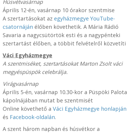
Húsvétvasárnap
Április 12-én, vasárnap 10 órakor szentmise
A szertartásokat az
egyházmegye YouTube-
csatornáján
élőben követhetik. A Mária Rádió
Savaria a nagycsütörtök esti és a nagypénteki
szertartást élőben, a többit felvételről közvetíti
Váci Egyházmegye
A szentmiséket, szertartásokat Marton Zsolt váci
megyéspüspök celebrálja.
Virágvasárnap
Április 5-én, vasárnap 10.30-kor a Püspöki Palota
kápolnájában mutat be szentmisét
Online követhető a
Váci Egyházmegye honlapján
és
Facebook-oldalán
.
A szent három napban és húsvétkor a