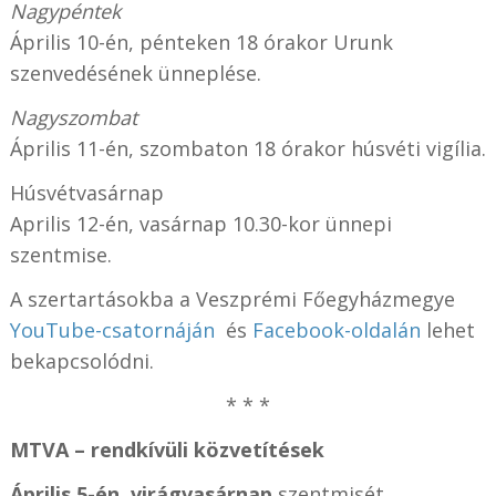
Nagypéntek
Április 10-én, pénteken 18 órakor Urunk
szenvedésének ünneplése.
Nagyszombat
Április 11-én, szombaton 18 órakor húsvéti vigília.
Húsvétvasárnap
Aprilis 12-én, vasárnap 10.30-kor ünnepi
szentmise.
A szertartásokba a Veszprémi Főegyházmegye
YouTube-csatornáján
és
Facebook-oldalán
lehet
bekapcsolódni.
* * *
MTVA – rendkívüli közvetítések
Április 5-én, virágvasárnap
szentmisét