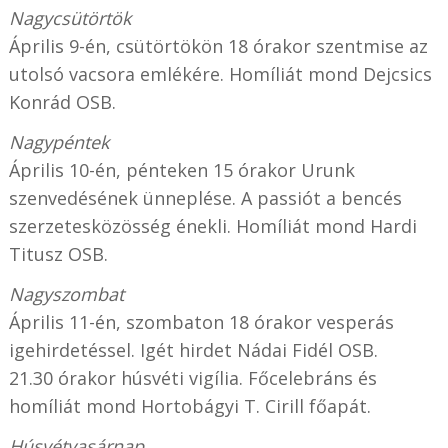
Nagycsütörtök
Április 9-én, csütörtökön 18 órakor szentmise az
utolsó vacsora emlékére. Homíliát mond Dejcsics
Konrád OSB.
Nagypéntek
Április 10-én, pénteken 15 órakor Urunk
szenvedésének ünneplése. A passiót a bencés
szerzetesközösség énekli. Homíliát mond Hardi
Titusz OSB.
Nagyszombat
Április 11-én, szombaton 18 órakor vesperás
igehirdetéssel. Igét hirdet Nádai Fidél OSB.
21.30 órakor húsvéti vigília. Főcelebráns és
homíliát mond Hortobágyi T. Cirill főapát.
Húsvétvasárnap