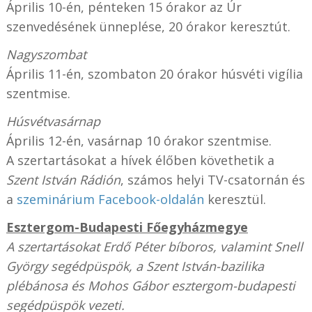
Április 10-én, pénteken 15 órakor az Úr
szenvedésének ünneplése, 20 órakor keresztút.
Nagyszombat
Április 11-én, szombaton 20 órakor húsvéti vigília
szentmise.
Húsvétvasárnap
Április 12-én, vasárnap 10 órakor szentmise.
A szertartásokat a hívek élőben követhetik a
Szent István Rádión
, számos helyi TV-csatornán és
a
szeminárium Facebook-oldalán
keresztül.
Esztergom-Budapesti Főegyházmegye
A szertartásokat Erdő Péter bíboros, valamint Snell
György segédpüspök, a Szent István-bazilika
plébánosa és Mohos Gábor esztergom-budapesti
segédpüspök vezeti.