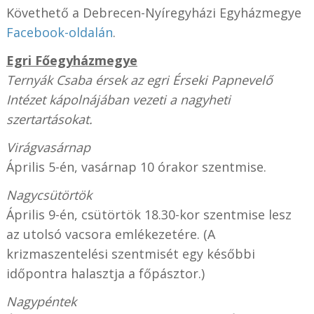
Követhető a Debrecen-Nyíregyházi Egyházmegye
Facebook-oldalán
.
Egri Főegyházmegye
Ternyák Csaba érsek az egri Érseki Papnevelő
Intézet kápolnájában vezeti a nagyheti
szertartásokat.
Virágvasárnap
Április 5-én, vasárnap 10 órakor szentmise.
Nagycsütörtök
Április 9-én, csütörtök 18.30-kor szentmise lesz
az utolsó vacsora emlékezetére. (A
krizmaszentelési szentmisét egy későbbi
időpontra halasztja a főpásztor.)
Nagypéntek