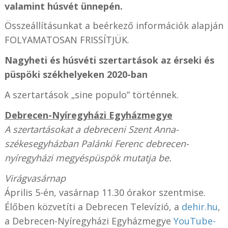
valamint húsvét ünnepén.
Összeállításunkat a beérkező információk alapján
FOLYAMATOSAN FRISSÍTJÜK.
Nagyheti és húsvéti szertartások az érseki és
püspöki székhelyeken 2020-ban
A szertartások „sine populo” történnek.
Debrecen-Nyíregyházi Egyházmegye
A szertartásokat a debreceni Szent Anna-
székesegyházban Palánki Ferenc debrecen-
nyíregyházi megyéspüspök mutatja be.
Virágvasárnap
Április 5-én, vasárnap 11.30 órakor szentmise.
Élőben közvetíti a Debrecen Televízió, a
dehir.hu
,
a Debrecen-Nyíregyházi Egyházmegye
YouTube-