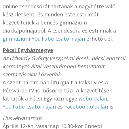
online csendesórát tartanak a nagyhétre való
készületként, és minden este esti imát
közvetítenek a bencés gimnázium
diákkápolnájából. A csendesóra és esti imák a
gimnázium YouTube-csatornáján
érhetők el.
Pécsi Egyházmegye
Az Udvardy György veszprémi érsek, pécsi apostoli
kormányzó által Veszprémben bemutatott
szertartásokat közvetítik.
A szent három nap liturgiáit a PaksTV és a
PécsváradTV is műsorra tűzi. A közvetítések
láthatók a Pécsi Egyházmegye
weboldalán
,
YouTube-csatornáján
és
Facebook-oldalán
is.
Húsvétvasárnap
Április 12-én, vasárnap 10.30-kor ünnepi