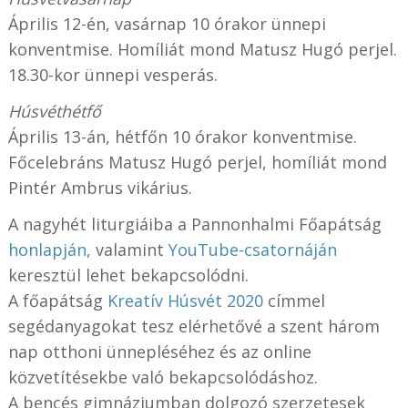
Április 12-én, vasárnap 10 órakor ünnepi
konventmise. Homíliát mond Matusz Hugó perjel.
18.30-kor ünnepi vesperás.
Húsvéthétfő
Április 13-án, hétfőn 10 órakor konventmise.
Főcelebráns Matusz Hugó perjel, homíliát mond
Pintér Ambrus vikárius.
A nagyhét liturgiáiba a Pannonhalmi Főapátság
honlapján
, valamint
YouTube-csatornáján
keresztül lehet bekapcsolódni.
A főapátság
Kreatív Húsvét 2020
címmel
segédanyagokat tesz elérhetővé a szent három
nap otthoni ünnepléséhez és az online
közvetítésekbe való bekapcsolódáshoz.
A bencés gimnáziumban dolgozó szerzetesek