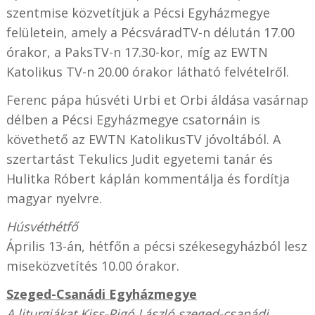
szentmise közvetítjük a Pécsi Egyházmegye
felületein, amely a PécsváradTV-n délután 17.00
órakor, a PaksTV-n 17.30-kor, míg az EWTN
Katolikus TV-n 20.00 órakor látható felvételről.
Ferenc pápa húsvéti Urbi et Orbi áldása vasárnap
délben a Pécsi Egyházmegye csatornáin is
követhető az EWTN KatolikusTV jóvoltából. A
szertartást Tekulics Judit egyetemi tanár és
Hulitka Róbert káplán kommentálja és fordítja
magyar nyelvre.
Húsvéthétfő
Április 13-án, hétfőn a pécsi székesegyházból lesz
miseközvetítés 10.00 órakor.
Szeged-Csanádi Egyházmegye
A liturgiákat Kiss-Rigó László szeged-csanádi