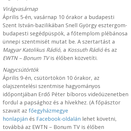
Virágvasárnap
Április 5-én, vasárnap 10 órakor a budapesti
Szent István-bazilikában Snell György esztergom-
budapesti segédpüspök, a főtemplom plébánosa
ünnepi szentmisét mutat be. A szertartást a
Magyar Katolikus Rádió
, a
Kossuth Rádió
és az
EWTN – Bonum TV
is élőben közvetíti.
Nagycsütörtök
Április 9-én, csütörtökön 10 órakor, az
olajszentelési szentmise hagyományos
időpontjában Erdő Péter bíboros videóüzenetben
fordul a papsághoz és a hívekhez. (A főpásztor
szavait az
főegyházmegye
honlapján
és
Facebook-oldalán
lehet követni,
továbbá az EWTN – Bonum TV is élőben