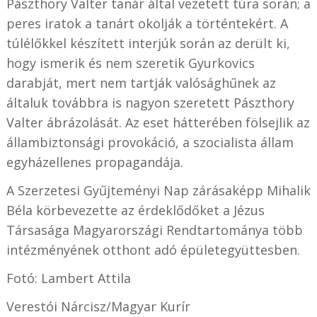
Pászthory Valter tanár által vezetett túra során; a
peres iratok a tanárt okolják a történtekért. A
túlélőkkel készített interjúk során az derült ki,
hogy ismerik és nem szeretik Gyurkovics
darabját, mert nem tartják valósághűnek az
általuk továbbra is nagyon szeretett Pászthory
Valter ábrázolását. Az eset hátterében fölsejlik az
állambiztonsági provokáció, a szocialista állam
egyházellenes propagandája.
A Szerzetesi Gyűjteményi Nap zárásaképp Mihalik
Béla körbevezette az érdeklődőket a Jézus
Társasága Magyarországi Rendtartománya több
intézményének otthont adó épületegyüttesben.
Fotó: Lambert Attila
Verestói Nárcisz/Magyar Kurír