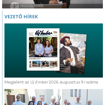
VEZETŐ HÍREK
Megjelent az
Új Ember
2026. augusztus 9-i száma