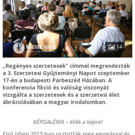
14
„Regényes szerzetesek” címmel megrendezték
a 3. Szerzetesi Gyűjteményi Napot szeptember
17-én a budapesti Párbeszéd Házában. A
konferencia fikció és valóság viszonyát
vizsgálta a szerzetesek és a szerzetesi élet
ábrázolásában a magyar irodalomban.
KÉPGALÉRIA – klikk a képre!
Első ízben 2013-ban osztották meg egymással és