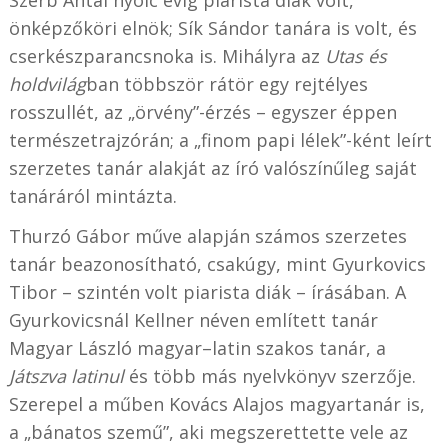
önképzőköri elnök; Sík Sándor tanára is volt, és
cserkészparancsnoka is. Mihályra az
Utas és
holdvilág
ban többször rátör egy rejtélyes
rosszullét, az „örvény”-érzés – egyszer éppen
természetrajzórán; a „finom papi lélek”-ként leírt
szerzetes tanár alakját az író valószínűleg saját
tanáráról mintázta.
Thurzó Gábor műve alapján számos szerzetes
tanár beazonosítható, csakúgy, mint Gyurkovics
Tibor – szintén volt piarista diák – írásában. A
Gyurkovicsnál Kellner néven említett tanár
Magyar László magyar–latin szakos tanár, a
Játszva latinul
és több más nyelvkönyv szerzője.
Szerepel a műben Kovács Alajos magyartanár is,
a „bánatos szemű”, aki megszerettette vele az