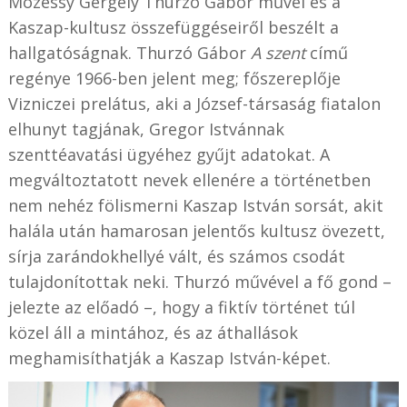
Mózessy Gergely Thurzó Gábor művei és a
Kaszap-kultusz összefüggéseiről beszélt a
hallgatóságnak. Thurzó Gábor
A szent
című
regénye 1966-ben jelent meg; főszereplője
Vizniczei prelátus, aki a József-társaság fiatalon
elhunyt tagjának, Gregor Istvánnak
szenttéavatási ügyéhez gyűjt adatokat. A
megváltoztatott nevek ellenére a történetben
nem nehéz fölismerni Kaszap István sorsát, akit
halála után hamarosan jelentős kultusz övezett,
sírja zarándokhellyé vált, és számos csodát
tulajdonítottak neki. Thurzó művével a fő gond –
jelezte az előadó –, hogy a fiktív történet túl
közel áll a mintához, és az áthallások
meghamisíthatják a Kaszap István-képet.