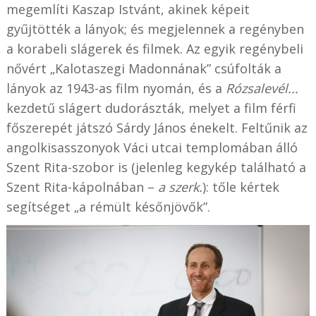
megemlíti Kaszap Istvánt, akinek képeit
gyűjtötték a lányok; és megjelennek a regényben
a korabeli slágerek és filmek. Az egyik regénybeli
nővért „Kalotaszegi Madonnának” csúfolták a
lányok az 1943-as film nyomán, és a
Rózsalevél...
kezdetű slágert dudorászták, melyet a film férfi
főszerepét játszó Sárdy János énekelt. Feltűnik az
angolkisasszonyok Váci utcai templomában álló
Szent Rita-szobor is (jelenleg kegykép található a
Szent Rita-kápolnában –
a szerk.
): tőle kértek
segítséget „a rémült későnjövők”.