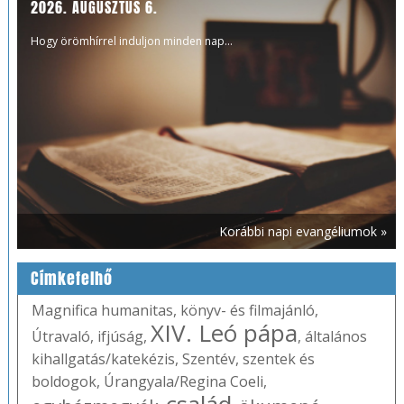
2026. AUGUSZTUS 6.
Hogy örömhírrel induljon minden nap...
Korábbi napi evangéliumok »
Címkefelhő
Magnifica humanitas
,
könyv- és filmajánló
,
XIV. Leó pápa
Útravaló
,
ifjúság
,
,
általános
kihallgatás/katekézis
,
Szentév
,
szentek és
boldogok
,
Úrangyala/Regina Coeli
,