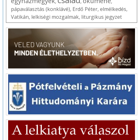
család
egyházmegyék
ökumené
,
,
,
pápaválasztás (konklávé)
,
Erdő Péter
,
elmélkedés
,
Vatikán
,
lelkiségi mozgalmak
,
liturgikus jegyzet