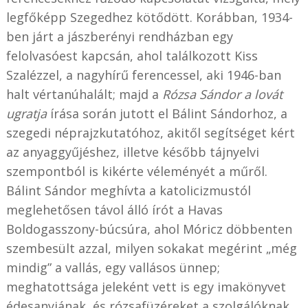
legfőképp Szegedhez kötődött. Korábban, 1934-
ben járt a jászberényi rendházban egy
felolvasóest kapcsán, ahol találkozott Kiss
Szalézzel, a nagyhírű ferencessel, aki 1946-ban
halt vértanúhalált; majd a
Rózsa Sándor a lovát
ugratja
írása során jutott el Bálint Sándorhoz, a
szegedi néprajzkutatóhoz, akitől segítséget kért
az anyaggyűjéshez, illetve később tájnyelvi
szempontból is kikérte véleményét a műről.
Bálint Sándor meghívta a katolicizmustól
meglehetősen távol álló írót a Havas
Boldogasszony-búcsúra, ahol Móricz döbbenten
szembesült azzal, milyen sokakat megérint „még
mindig” a vallás, egy vallásos ünnep;
meghatottsága jeleként vett is egy imakönyvet
édesanyjának, és rózsafüzéreket a szolgálóknak.