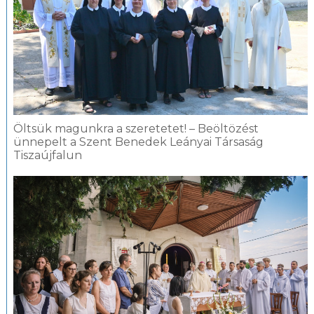
Öltsük magunkra a szeretetet! – Beöltözést
ünnepelt a Szent Benedek Leányai Társaság
Tiszaújfalun