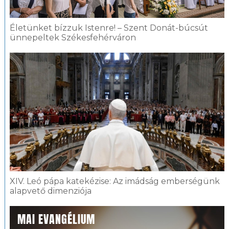
Életünket bízzuk Istenre! – Szent Donát-búcsút
ünnepeltek Székesfehérváron
XIV. Leó pápa katekézise: Az imádság emberségünk
alapvető dimenziója
MAI EVANGÉLIUM