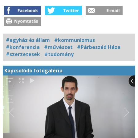
#egyház és állam
#kommunizmus
#konferencia
#művészet
#Párbeszéd Háza
#szerzetesek
#tudomány
Kapcsolódó fotógaléria