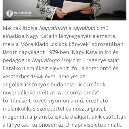
Maczák Ibolya
Napraforgó a zárdában
című
előadása Nagy Katalin lányregényét elemezte,
mely a Móra Kiadó „csíkos könyvek” sorozatában
látott napvilágot 1979-ben. Nagy Katalin író és
pedagógus
Napraforgó lány
című regénye saját
fiatalkori emlékeit eleveníti föl, a sorsdöntő és
vészterhes 1944. évet, amelyet az
angolkisasszonyok budapesti líceumának
növendékeként élt át. A „csonka tanév”
történéseit követi nyomon a mű, érezhető
melankolikus szeretettel és nosztalgiával;
megemlíti a piarista iskola diákjait, akik csúfolták
a lányokat, különösen az Úrnapi viseletük miatt;