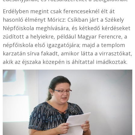
Erdélyben megint csak ferenceseknél élt át
hasonló élményt Móricz: Csíkban járt a Székely
Népfőiskola meghívására, és kétkedő kérdéseket
zúdított a helyiekre, például Magyar Ferencre, a
népfőiskola első igazgatójára; majd a templom
karzatán sírva fakadt, amikor látta a virrasztókat,
akik az éjszaka közepén is áhítattal imádkoztak.