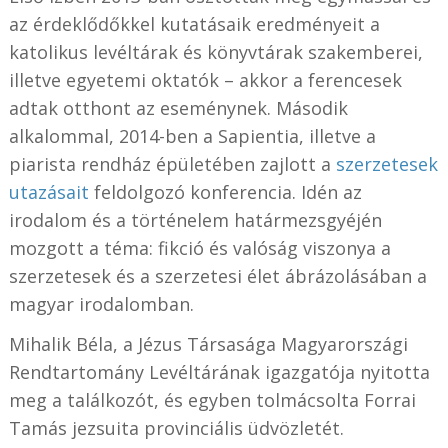
az érdeklődőkkel kutatásaik eredményeit a
katolikus levéltárak és könyvtárak szakemberei,
illetve egyetemi oktatók – akkor a ferencesek
adtak otthont az eseménynek. Második
alkalommal, 2014-ben a Sapientia, illetve a
piarista rendház épületében zajlott a
szerzetesek
utazásait
feldolgozó konferencia. Idén az
irodalom és a történelem határmezsgyéjén
mozgott a téma: fikció és valóság viszonya a
szerzetesek és a szerzetesi élet ábrázolásában a
magyar irodalomban.
Mihalik Béla, a Jézus Társasága Magyarországi
Rendtartomány Levéltárának igazgatója nyitotta
meg a találkozót, és egyben tolmácsolta Forrai
Tamás jezsuita provinciális üdvözletét.