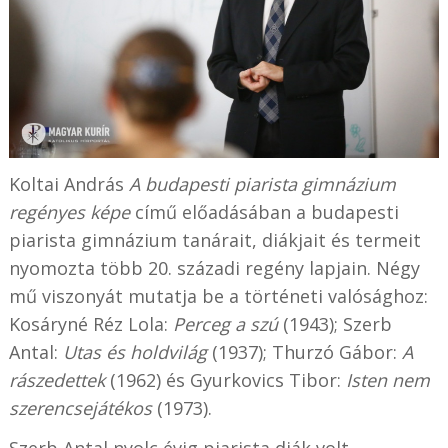
Koltai András
A budapesti piarista gimnázium
regényes képe
című előadásában a budapesti
piarista gimnázium tanárait, diákjait és termeit
nyomozta több 20. századi regény lapjain. Négy
mű viszonyát mutatja be a történeti valósághoz:
Kosáryné Réz Lola:
Perceg a szú
(1943); Szerb
Antal:
Utas és holdvilág
(1937); Thurzó Gábor:
A
rászedettek
(1962) és Gyurkovics Tibor:
Isten nem
szerencsejátékos
(1973).
Szerb Antal nyolc évig piarista diák volt,