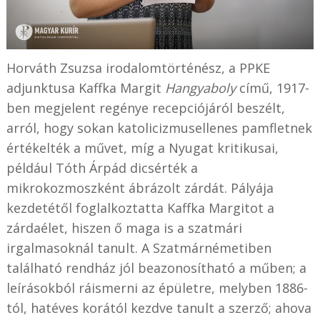
Horváth Zsuzsa irodalomtörténész, a PPKE
adjunktusa Kaffka Margit
Hangyaboly
című, 1917-
ben megjelent regénye recepciójáról beszélt,
arról, hogy sokan katolicizmusellenes pamfletnek
értékelték a művet, míg a Nyugat kritikusai,
például Tóth Árpád dicsérték a
mikrokozmoszként ábrázolt zárdát. Pályája
kezdetétől foglalkoztatta Kaffka Margitot a
zárdaélet, hiszen ő maga is a szatmári
irgalmasoknál tanult. A Szatmárnémetiben
található rendház jól beazonosítható a műben; a
leírásokból ráismerni az épületre, melyben 1886-
tól, hatéves korától kezdve tanult a szerző; ahova