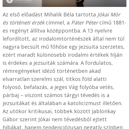
Az első előadást Mihalik Béla tartotta
Jókai Mór
és történeti érzék
címmel, a
Páter Péter
című 1881-
es regényt állítva középpontba. A 13 nyelvre
lefordított, az irodalomtörténészek által nem túl
nagyra becsült mű főhőse egy jezsuita szerzetes,
ezért maradt különösebb irodalmi értékek híján
is érdekes a jezsuiták számára. A fordulatos,
rémregényeket idéző történetben akad
elvarratlan szerelmi szál, titkos föld alatti
folyosó, befalazás, a jeges Vág folyóba vetés,
párbaj – viszont számos tárgyi tévedés is a
jezsuitákat és általában a katolicizmust illetően.
Az utókor kritikusai, többek között Jablonkay
Gábor szerint Jókai nem tévedésből ejtett
hibákat, hanem tendenciózusan negatív színben