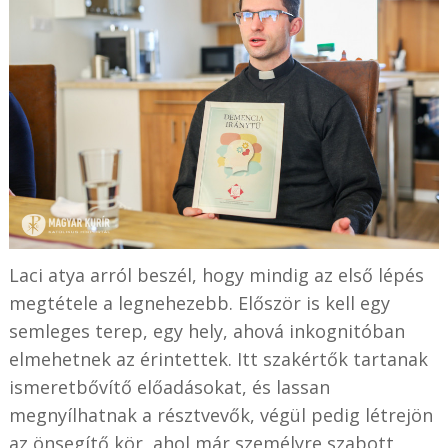
Laci atya arról beszél, hogy mindig az első lépés
megtétele a legnehezebb. Először is kell egy
semleges terep, egy hely, ahová inkognitóban
elmehetnek az érintettek. Itt szakértők tartanak
ismeretbővítő előadásokat, és lassan
megnyílhatnak a résztvevők, végül pedig létrejön
az önsegítő kör, ahol már személyre szabott