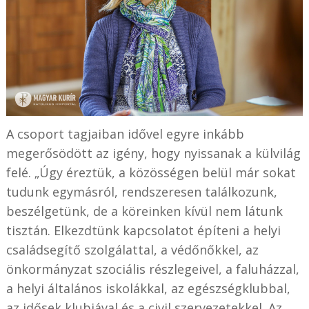
A csoport tagjaiban idővel egyre inkább
megerősödött az igény, hogy nyissanak a külvilág
felé. „Úgy éreztük, a közösségen belül már sokat
tudunk egymásról, rendszeresen találkozunk,
beszélgetünk, de a köreinken kívül nem látunk
tisztán. Elkezdtünk kapcsolatot építeni a helyi
családsegítő szolgálattal, a védőnőkkel, az
önkormányzat szociális részlegeivel, a faluházzal,
a helyi általános iskolákkal, az egészségklubbal,
az idősek klubjával és a civil szervezetekkel. Az