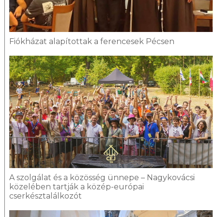
Fiókházat alapítottak a ferencesek Pécsen
A szolgálat és a közösség ünnepe – Nagykovácsi
közelében tartják a közép-európai
cserkésztalálkozót