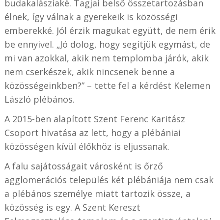
budakalásziaké. Tagjai belső összetartozásban
élnek, így válnak a gyerekeik is közösségi
emberekké. Jól érzik magukat együtt, de nem érik
be ennyivel. „Jó dolog, hogy segítjük egymást, de
mi van azokkal, akik nem templomba járók, akik
nem cserkészek, akik nincsenek benne a
közösségeinkben?” – tette fel a kérdést Kelemen
László plébános.
A 2015-ben alapított Szent Ferenc Karitász
Csoport hivatása az lett, hogy a plébániai
közösségen kívül élőkhöz is eljussanak.
A falu sajátosságait városként is őrző
agglomerációs település két plébániája nem csak
a plébános személye miatt tartozik össze, a
közösség is egy. A Szent Kereszt