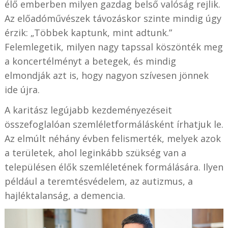
élő emberben milyen gazdag belső valóság rejlik.
Az előadóművészek távozáskor szinte mindig úgy
érzik: „Többek kaptunk, mint adtunk.”
Felemlegetik, milyen nagy tapssal köszönték meg
a koncertélményt a betegek, és mindig
elmondják azt is, hogy nagyon szívesen jönnek
ide újra.
A karitász legújabb kezdeményezéseit
összefoglalóan szemléletformálásként írhatjuk le.
Az elmúlt néhány évben felismerték, melyek azok
a területek, ahol leginkább szükség van a
településen élők szemléletének formálására. Ilyen
például a teremtésvédelem, az autizmus, a
hajléktalanság, a demencia.