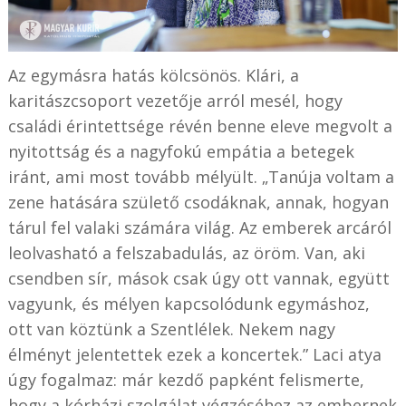
Az egymásra hatás kölcsönös. Klári, a
karitászcsoport vezetője arról mesél, hogy
családi érintettsége révén benne eleve megvolt a
nyitottság és a nagyfokú empátia a betegek
iránt, ami most tovább mélyült. „Tanúja voltam a
zene hatására születő csodáknak, annak, hogyan
tárul fel valaki számára világ. Az emberek arcáról
leolvasható a felszabadulás, az öröm. Van, aki
csendben sír, mások csak úgy ott vannak, együtt
vagyunk, és mélyen kapcsolódunk egymáshoz,
ott van köztünk a Szentlélek. Nekem nagy
élményt jelentettek ezek a koncertek.” Laci atya
úgy fogalmaz: már kezdő papként felismerte,
hogy a kórházi szolgálat végzéséhez az embernek