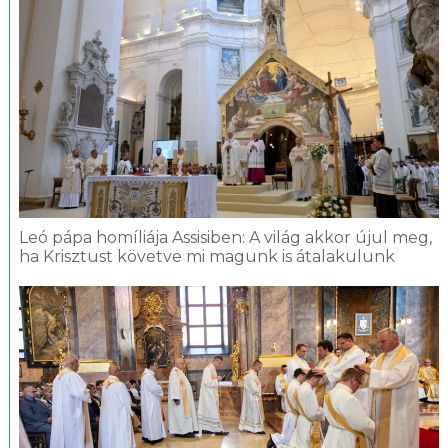
Leó pápa homíliája Assisiben: A világ akkor újul meg,
ha Krisztust követve mi magunk is átalakulunk