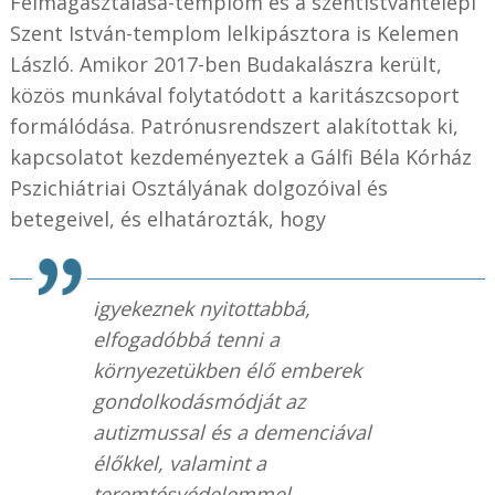
Felmagasztalása-templom és a szentistvántelepi
Szent István-templom lelkipásztora is Kelemen
László. Amikor 2017-ben Budakalászra került,
közös munkával folytatódott a karitászcsoport
formálódása. Patrónusrendszert alakítottak ki,
kapcsolatot kezdeményeztek a Gálfi Béla Kórház
Pszichiátriai Osztályának dolgozóival és
betegeivel, és elhatározták, hogy
igyekeznek nyitottabbá,
elfogadóbbá tenni a
környezetükben élő emberek
gondolkodásmódját az
autizmussal és a demenciával
élőkkel, valamint a
teremtésvédelemmel