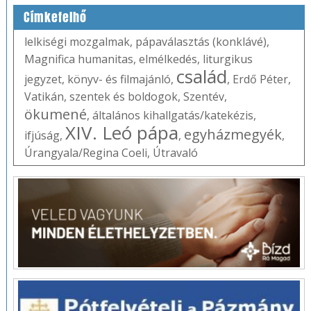
Címkefelhő
lelkiségi mozgalmak
,
pápaválasztás (konklávé)
,
Magnifica humanitas
,
elmélkedés
,
liturgikus
család
jegyzet
,
könyv- és filmajánló
,
,
Erdő Péter
,
Vatikán
,
szentek és boldogok
,
Szentév
,
ökumené
,
általános kihallgatás/katekézis
,
XIV. Leó pápa
egyházmegyék
ifjúság
,
,
,
Úrangyala/Regina Coeli
,
Útravaló