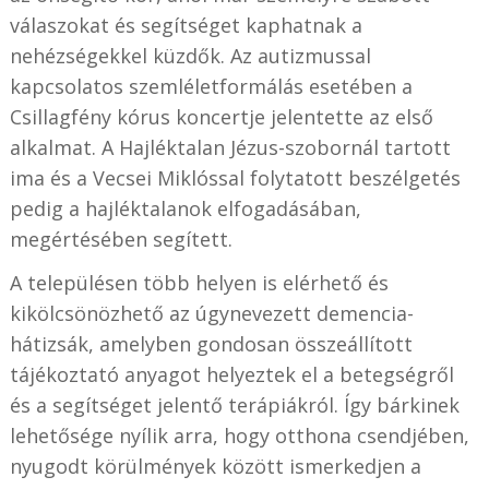
válaszokat és segítséget kaphatnak a
nehézségekkel küzdők. Az autizmussal
kapcsolatos szemléletformálás esetében a
Csillagfény kórus koncertje jelentette az első
alkalmat. A Hajléktalan Jézus-szobornál tartott
ima és a Vecsei Miklóssal folytatott beszélgetés
pedig a hajléktalanok elfogadásában,
megértésében segített.
A településen több helyen is elérhető és
kikölcsönözhető az úgynevezett demencia-
hátizsák, amelyben gondosan összeállított
tájékoztató anyagot helyeztek el a betegségről
és a segítséget jelentő terápiákról. Így bárkinek
lehetősége nyílik arra, hogy otthona csendjében,
nyugodt körülmények között ismerkedjen a