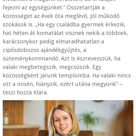
fejezni az egységünket.” Összetartják a
közösséget az évek óta meglévő, jól működő
szokások is. „Ha egy családba gyermek érkezik,
hat héten át komatálat visznek nekik a többiek,
karácsonykor pedig elmaradhatatlan a
cipősdobozos ajándékgyűjtés, a
süteménykommandó. Azt is észrevesszük, ha
valaki megbetegszik, megcsúszik. Egy
közösségként járunk templomba. Ha valaki nincs
ott a misén, hiányzik, ezért utána megyünk” –
teszi hozzá Klára.