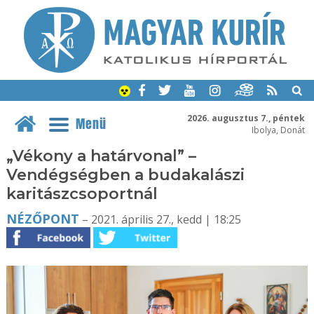
2026. augusztus 7., péntek
Menü
Ibolya, Donát
„Vékony a határvonal” –
Vendégségben a budakalászi
karitászcsoportnál
NÉZŐPONT
– 2021. április 27., kedd | 18:25