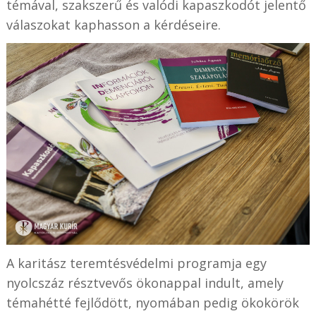
témával, szakszerű és valódi kapaszkodót jelentő
válaszokat kaphasson a kérdéseire.
A karitász teremtésvédelmi programja egy
nyolcszáz résztvevős ökonappal indult, amely
témahétté fejlődött, nyomában pedig ökokörök