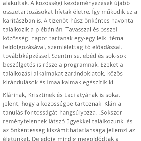
alakultak. A közösségi kezdeményezések újabb
összetartozásokat hívtak életre. Így működik ez a
karitászban is. A tizenöt-húsz önkéntes havonta
találkozik a plébánián. Tavasszal és ősszel
közösségi napot tartanak egy-egy lelki téma
feldolgozásával, szemlélettágító előadással,
továbbképzéssel. Szentmise, ebéd és sok-sok
beszélgetés is része a programnak. Ezeket a
találkozási alkalmakat zarándoklatok, közös
kirándulások és imaalkalmak egészítik ki.
Klárinak, Krisztinek és Laci atyának is sokat
jelent, hogy a közösségbe tartoznak. Klári a
tanulás fontosságát hangsúlyozza. „Sokszor
reménytelennek látszó ügyekkel találkozunk, és
az önkéntesség kiszámíthatatlansága jellemzi az
életünket. De eddig mindig megoldódtak a