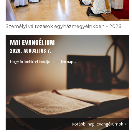
Személyi változások egyházmegyéinkben – 2026
MAI EVANGÉLIUM
2026. AUGUSZTUS 7.
Hogy örömhírrel induljon minden nap...
Korábbi napi evangéliumok »