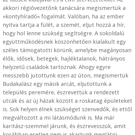
akkori régióvezetőnk tanácsára megismertük a
»kontyhíradó« fogalmát. Valóban, ha az ember
nyitva tartja a fülét, a szemét, eljut hozzá a hír,
hogy hol lenne szükség segítségre. A sokoldalú
együttműködésnek köszönhetően kialakult egy
széles támogatotti körünk, amelybe magányosan
élők, idősek, betegek, hajléktalanok, hátrányos
helyzetű családok tartoznak. Ahogy egyre
messzebb jutottunk ezen az úton, megismertük
Budakalász egy másik arcát, eljutottunk a
település peremére, észrevettük a rendezett
utcák és az új házak között a roskatag épületeket
is. Sok helyen élnek szükséget szenvedők, és ettől
megváltozott a mi látásmódunk is. Ma már
karitász-szemmel járunk, és észrevesszük, amit
korábban esetleg nem is akartunk meglátni.