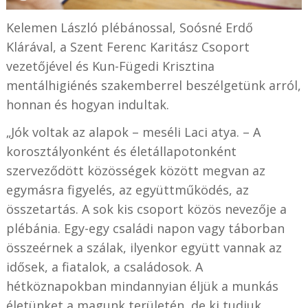
Kelemen László plébánossal, Soósné Erdő
Klárával, a Szent Ferenc Karitász Csoport
vezetőjével és Kun-Fügedi Krisztina
mentálhigiénés szakemberrel beszélgetünk arról,
honnan és hogyan indultak.
„Jók voltak az alapok – meséli Laci atya. – A
korosztályonként és életállapotonként
szerveződött közösségek között megvan az
egymásra figyelés, az együttműködés, az
összetartás. A sok kis csoport közös nevezője a
plébánia. Egy-egy családi napon vagy táborban
összeérnek a szálak, ilyenkor együtt vannak az
idősek, a fiatalok, a családosok. A
hétköznapokban mindannyian éljük a munkás
életünket a magunk területén, de ki tudjuk