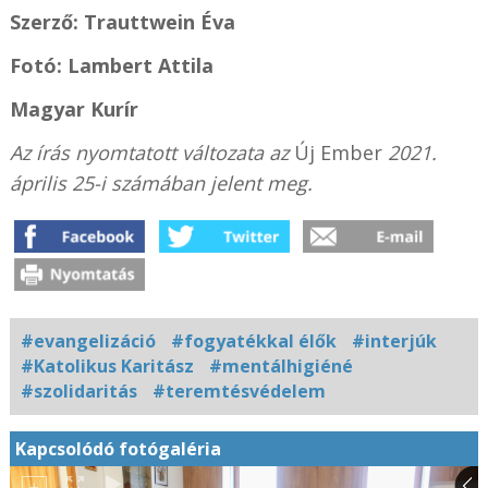
Szerző: Trauttwein Éva
Fotó: Lambert Attila
Magyar Kurír
Az írás
nyomtatott változata az
Új Ember
2021.
április 25-i számában jelent meg.
#evangelizáció
#fogyatékkal élők
#interjúk
#Katolikus Karitász
#mentálhigiéné
#szolidaritás
#teremtésvédelem
Kapcsolódó fotógaléria