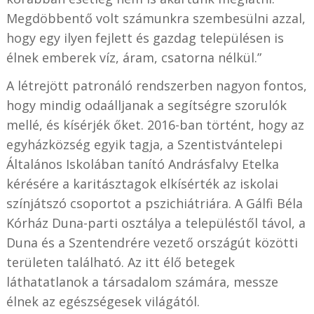
Megdöbbentő volt számunkra szembesülni azzal,
hogy egy ilyen fejlett és gazdag településen is
élnek emberek víz, áram, csatorna nélkül.”
A létrejött patronáló rendszerben nagyon fontos,
hogy mindig odaálljanak a segítségre szorulók
mellé, és kísérjék őket. 2016-ban történt, hogy az
egyházközség egyik tagja, a Szentistvántelepi
Általános Iskolában tanító Andrásfalvy Etelka
kérésére a karitásztagok elkísérték az iskolai
színjátszó csoportot a pszichiátriára. A Gálfi Béla
Kórház Duna-parti osztálya a településtől távol, a
Duna és a Szentendrére vezető országút közötti
területen található. Az itt élő betegek
láthatatlanok a társadalom számára, messze
élnek az egészségesek világától.