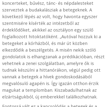
koncerteket, bűvész, tánc- és népdalesteket
szerveztek a budakalásziak a betegeknek. A
következő lépés az volt, hogy havonta egyszer
szentmisére kísérték az intézetből az
érdeklődőket, akikkel az osztályon egy szülő
foglalkozott hitoktatóként. „Autóval hozzuk ki a
betegeket a kórházból, és már út közben
elkezdődik a beszélgetés. A misén nekik szóló
gondolatok is elhangzanak a prédikációban, részt
vehetnek a zenei szolgálatban, amelyre ők is
tudnak készülni a hittanórákon, végül pedig ott
vannak a betegek a hívek gondoskodásából
megvalósuló agapén is. Így igazán otthon érzik
magukat a templomban. Kiszabadulhatnak az
elzártságukból, új emberekkel találkozhatnak.
Fontossá vált ez a kapcsolódás a betegek és a