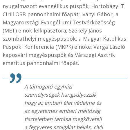
nyugalmazott evangélikus püspök; Hortobágyi T.
Cirill OSB pannonhalmi főapát; Iványi Gábor, a
Magyarországi Evangéliumi Testvérközösség
(MET) elnök-lelkipásztora; Székely János
szombathelyi megyéspüspök, a Magyar Katolikus
Püspöki Konferencia (MKPK) elnöke; Varga László
kaposvári megyéspüspök és Várszegi Asztrik
emeritus pannonhalmi főapát.
A támogató egyházi
személyiségek hangsúlyozzák,
hogy az emberi élet védelme és
az egyetemes emberi méltóság
tiszteletben tartása megköveteli
a fegyveres szolgálat békés, civil