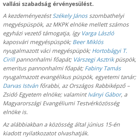
vallási szabadság érvényesülést.
A kezdeményezést
Székely János
szombathelyi
megyéspüspök, az MKPK elnöke mellett számos
egyházi vezető támogatja, így
Varga László
kaposvári megyéspüspök;
Beer Miklós
nyugalmazott váci megyéspüpök;
Hortobágyi T.
Cirill
pannonhalmi főapát;
Várszegi Asztrik
püspök,
emeritus pannonhalmi főapát;
Fabiny Tamás
nyugalmazott evangélikus püspök, egyetemi tanár;
Darvas István
főrabbi, az Országos Rabbiképző –
Zsidó Egyetem elnöke; valamint
Iványi Gábor
, a
Magyarországi Evangéliumi Testvérközösség
elnöke is.
Az alábbiakban a közösség által június 15-én
kiadott nyilatkozatot olvashatják.