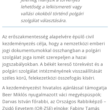
lehetőség a lelkiismereti vagy
vallási okokból történő polgári
szolgálat választására.
Az erőszakmentesség alapelvére épülő civil
kezdeményezés célja, hogy a nemzetközi emberi
jogi dokumentumokkal összhangban a polgári
szolgálat joga ismét szerepeljen a hazai
jogszabályokban. A békét kereső törekvést és a
polgári szolgálat intézményének visszaállítását
széles körű, felekezetközi összefogás kíséri.
A kezdeményezést hivatalos ajánlással támogatja
Beer Miklós nyugalmazott váci megyéspüspök;
Darvas István főrabbi, az Országos Rabbiképző –
Zsidó Egyetem (OR-ZSE) elnöke; Fabiny Tamás