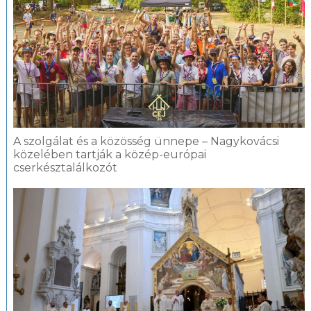
A szolgálat és a közösség ünnepe – Nagykovácsi
közelében tartják a közép-európai
cserkésztalálkozót