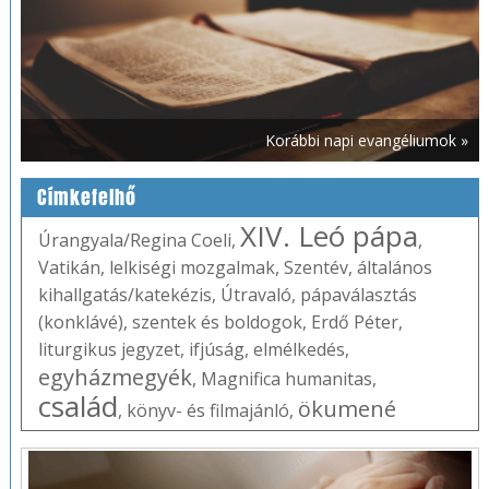
Korábbi napi evangéliumok »
Címkefelhő
XIV. Leó pápa
Úrangyala/Regina Coeli
,
,
Vatikán
,
lelkiségi mozgalmak
,
Szentév
,
általános
kihallgatás/katekézis
,
Útravaló
,
pápaválasztás
(konklávé)
,
szentek és boldogok
,
Erdő Péter
,
liturgikus jegyzet
,
ifjúság
,
elmélkedés
,
egyházmegyék
,
Magnifica humanitas
,
család
ökumené
,
könyv- és filmajánló
,