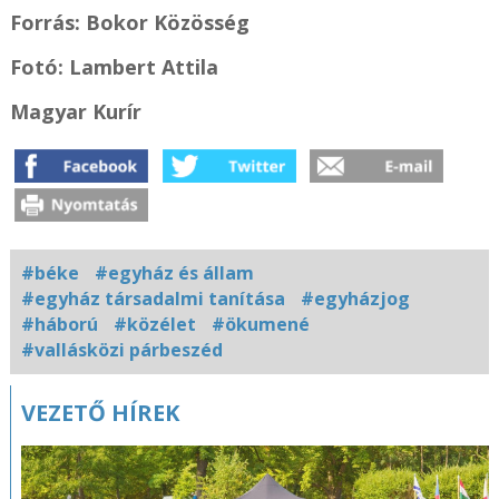
Forrás: Bokor Közösség
Fotó: Lambert Attila
Magyar Kurír
#béke
#egyház és állam
#egyház társadalmi tanítása
#egyházjog
#háború
#közélet
#ökumené
#vallásközi párbeszéd
Kapcsolódó
VEZETŐ HÍREK
fotógaléria