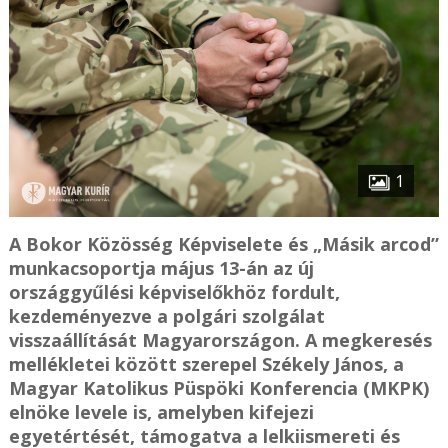
1
A Bokor Közösség Képviselete és „Másik arcod”
munkacsoportja május 13-án az új
országgyűlési képviselőkhöz fordult,
kezdeményezve a polgári szolgálat
visszaállítását Magyarországon. A megkeresés
mellékletei között szerepel Székely János, a
Magyar Katolikus Püspöki Konferencia (MKPK)
elnöke levele is, amelyben kifejezi
egyetértését, támogatva a lelkiismereti és