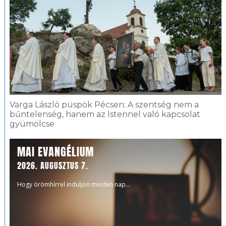
Varga László püspök Pécsen: A szentség nem a
bűntelenség, hanem az Istennel való kapcsolat
gyümölcse
MAI EVANGÉLIUM
2026. AUGUSZTUS 7.
Hogy örömhírrel induljon minden nap...