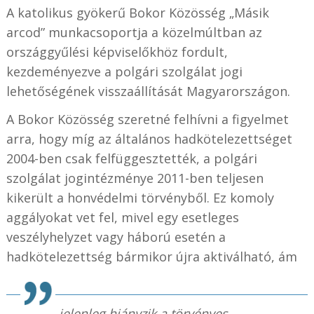
A katolikus gyökerű Bokor Közösség „Másik
arcod” munkacsoportja a közelmúltban az
országgyűlési képviselőkhöz fordult,
kezdeményezve a polgári szolgálat jogi
lehetőségének visszaállítását Magyarországon.
A Bokor Közösség szeretné felhívni a figyelmet
arra, hogy míg az általános hadkötelezettséget
2004-ben csak felfüggesztették, a polgári
szolgálat jogintézménye 2011-ben teljesen
kikerült a honvédelmi törvényből. Ez komoly
aggályokat vet fel, mivel egy esetleges
veszélyhelyzet vagy háború esetén a
hadkötelezettség bármikor újra aktiválható, ám
jelenleg hiányzik a törvényes