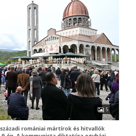
5
századi romániai mártírok és hitvallók
9-én. A kommunista diktatúra egyházi,