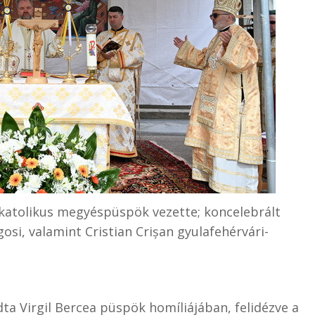
gkatolikus megyéspüspök vezette; koncelebrált
gosi, valamint Cristian Crișan gyulafehérvári-
dta Virgil Bercea püspök homíliájában, felidézve a