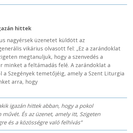
gazán hittek
us nagyérsek üzenetet küldött az
erális vikárius olvasott fel: „Ez a zarándoklat
szigeten megtanuljuk, hogy a szenvedés a
r minket a feltámadás felé. A zarándoklat a
 Szegények temetőjéig, amely a Szent Liturgia
nket arra, hogy
kik igazán hittek abban, hogy a pokol
 művét. És az üzenet, amely itt, Szigeten
gre és a közösségre való felhívás”