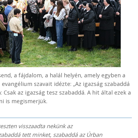
end, a fájdalom, a halál helyén, amely egyben a
z evangélium szavait idézte: „Az igazság szabaddá
: Csak az igazság tesz szabaddá. A hit által ezek a
mi is megismerjük.
reszten visszaadta nekünk az
zabaddá tett minket, szabaddá az Úrban