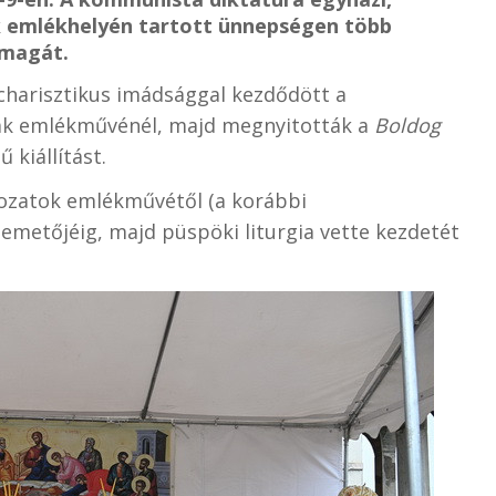
k emlékhelyén tartott ünnepségen több
 magát.
charisztikus imádsággal kezdődött a
nak emlékművénél, majd megnyitották a
Boldog
 kiállítást.
ozatok emlékművétől (a korábbi
emetőjéig, majd püspöki liturgia vette kezdetét