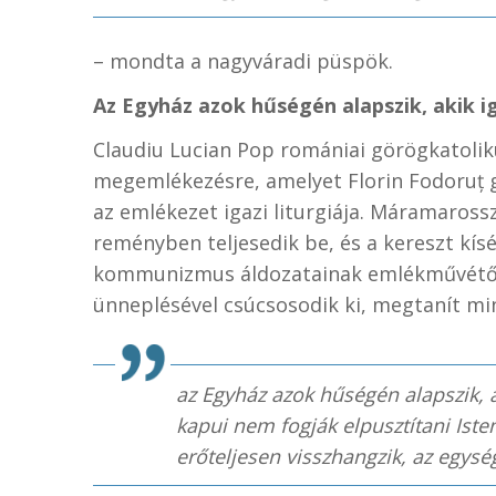
– mondta a nagyváradi püspök.
Az Egyház azok hűségén alapszik, akik i
Claudiu Lucian Pop romániai görögkatolik
megemlékezésre, amelyet Florin Fodoruț gen
az emlékezet igazi liturgiája. Máramaros
reményben teljesedik be, és a kereszt kísé
kommunizmus áldozatainak emlékművétől a
ünneplésével csúcsosodik ki, megtanít mi
az Egyház azok hűségén alapszik, a
kapui nem fogják elpusztítani Isten
erőteljesen visszhangzik, az egysé