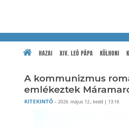
HAZAI
XIV. LEÓ PÁPA
KÜLHONI
K
A kommunizmus román
emlékeztek Máramaro
KITEKINTŐ
– 2026. május 12., kedd | 13:16