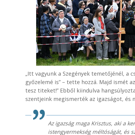
„Itt vagyunk a Szegények temetőjénél, a cs
győzelemé is” – tette hozzá. Majd ismét a
tesz titeket!” Ebből kiindulva hangsúlyozta
szentjeink megismerték az igazságot, és 
Az igazság maga Krisztus, aki a ke
istengyermekség méltóságát, és s