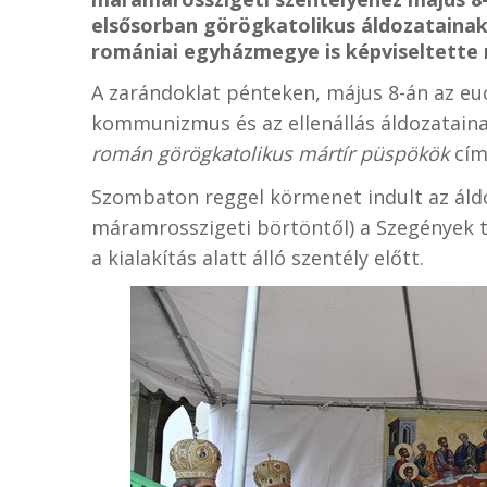
elsősorban görögkatolikus áldozataina
romániai egyházmegye is képviseltette
A zarándoklat pénteken, május 8-án az eu
kommunizmus és az ellenállás áldozatai
román görögkatolikus mártír püspökök
című
Szombaton reggel körmenet indult az áld
máramrosszigeti börtöntől) a Szegények t
a kialakítás alatt álló szentély előtt.