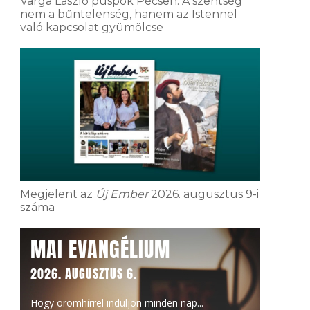
Varga László püspök Pécsen: A szentség
nem a bűntelenség, hanem az Istennel
való kapcsolat gyümölcse
Megjelent az
Új Ember
2026. augusztus 9-i
száma
MAI EVANGÉLIUM
2026. AUGUSZTUS 6.
Hogy örömhírrel induljon minden nap...