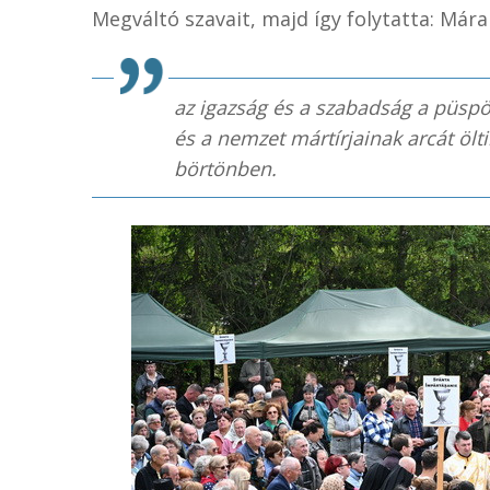
Megváltó szavait, majd így folytatta: Má
az igazság és a szabadság a püspök
és a nemzet mártírjainak arcát ölti
börtönben.