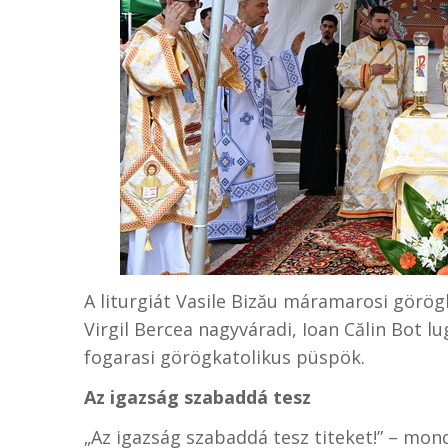
A liturgiát Vasile Bizău máramarosi görö
Virgil Bercea nagyváradi, Ioan Călin Bot lu
fogarasi görögkatolikus püspök.
Az igazság szabaddá tesz
„Az igazság szabaddá tesz titeket!” – mon