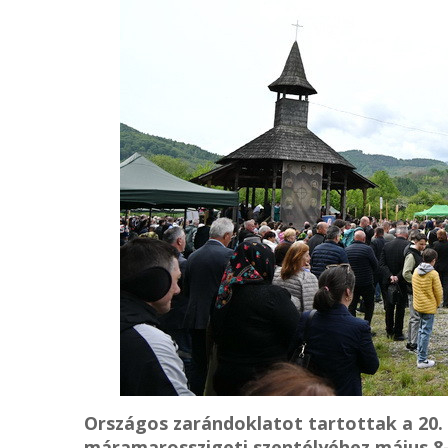
Országos zarándoklatot tartottak a 20. 
máramarosszigeti szentélyéhez május 8–