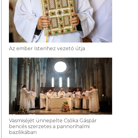
Az ember Istenhez vezető útja
Vasmiséjét ünnepelte Csóka Gáspár
bencés szerzetes a pannonhalmi
bazilikában