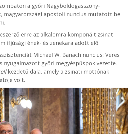
 szombaton a győri Nagyboldogasszony-
, magyarországi apostoli nuncius mutatott be
i.
szerző erre az alkalomra komponált zsinati
m ifjúsági ének- és zenekara adott elő.
sszisztenciát Michael W. Banach nuncius; Veres
s nyugalmazott győri megyéspüspök vezette.
ell
kezdetű dala, amely a zsinati mottónak
etője volt.