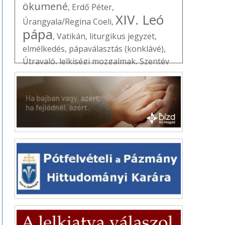
ökumené
,
Erdő Péter
,
XIV. Leó
Úrangyala/Regina Coeli
,
pápa
,
Vatikán
,
liturgikus jegyzet
,
elmélkedés
,
pápaválasztás (konklávé)
,
Útravaló
,
lelkiségi mozgalmak
,
Szentév