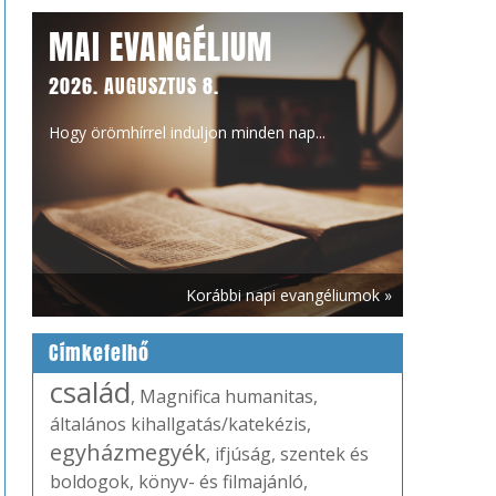
MAI EVANGÉLIUM
2026. AUGUSZTUS 8.
Hogy örömhírrel induljon minden nap...
Korábbi napi evangéliumok »
Címkefelhő
család
,
Magnifica humanitas
,
általános kihallgatás/katekézis
,
egyházmegyék
,
ifjúság
,
szentek és
boldogok
,
könyv- és filmajánló
,