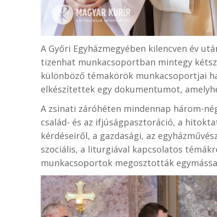
A Győri Egyházmegyében kilencven év után
tizenhat munkacsoportban mintegy kétszá
különböző témakörök munkacsoportjai ha
elkészítettek egy dokumentumot, amelyhez
A zsinati záróhéten mindennap három-nég
család- és az ifjúságpasztoráció, a hitokt
kérdéseiről, a gazdasági, az egyházművész
szociális, a liturgiával kapcsolatos témák
munkacsoportok megosztották egymással