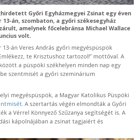
hirdetett Győri Egyházmegyei Zsinat egy éven
 13-án, szombaton, a győri székesegyház
zárult, amelynek főcelebránsa Michael Wallace
ncius volt.
er 13-án Veres András győri megyéspüspök
„Emlékezz, te Krisztushoz tartozol!” mottóval. A
. között a püspöki székhelyen minden nap egy
be szentmisét a győri szeminárium
elyi megyéspüspök, a Magyar Katolikus Püspöki
entmisét
. A szertartás végén elmondták a Győri
ék a Vérrel Könnyező Szűzanya segítségét is. A
si kápolnájában a zsinat tagjaiért és