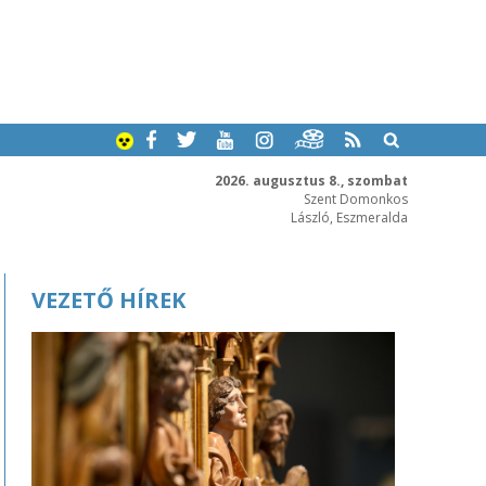
2026. augusztus 8., szombat
Szent Domonkos
László, Eszmeralda
VEZETŐ HÍREK