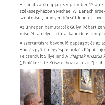
A zsinat záró napján, szeptember 13-án,
székesegyházban Michael W. Banach érsek
szentmisét, amelyen búcsút lehetett nyern
Az ünnepen bemutatták Gulya Róbert zene
miséjét, amelyet a tatai kapucinus templo
A szertartásra bevonuló papságot és az a
András győri megyéspüspök és Pápai Lajo
Felcsendült Sillye Jenő A
világnak Krisztus k
(„Emlékezz, te Krisztushoz tartozol!”) is ihl