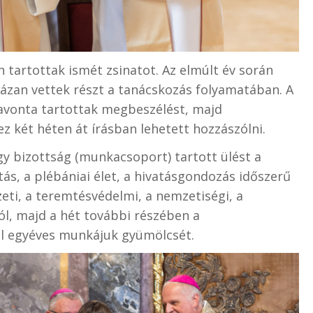
 tartottak ismét zsinatot. Az elmúlt év során
zan vettek részt a tanácskozás folyamatában. A
vonta tartottak megbeszélést, majd
 két héten át írásban lehetett hozzászólni.
y bizottság (munkacsoport) tartott ülést a
atás, a plébániai élet, a hivatásgondozás időszerű
eti, a teremtésvédelmi, a nemzetiségi, a
ról, majd a hét további részében a
 egyéves munkájuk gyümölcsét.