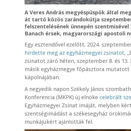
A Veres András megyéspüspök által meg
át tartó közös zarándokútja szeptember
felszentelésének ünnepén szentmisével 
Banach érsek, magyarországi apostoli nu
Egy esztendővel ezelőtt, 2024. szeptemb
hirdette meg az egyházmegyei zsinatot
, 
zsinatot záró héten, szeptember 8. és 13
másik egyházmegye főpásztora mutatott 
kápolnájában.
A negyedik napon Székely János szombath
Konferencia (MKPK) új elnöke
celebrált sz
Egyházmegyei Zsinat imáját, melyben kért
szentségimádást a székesegyház örökimádá
munkájukért ajánlották fel.