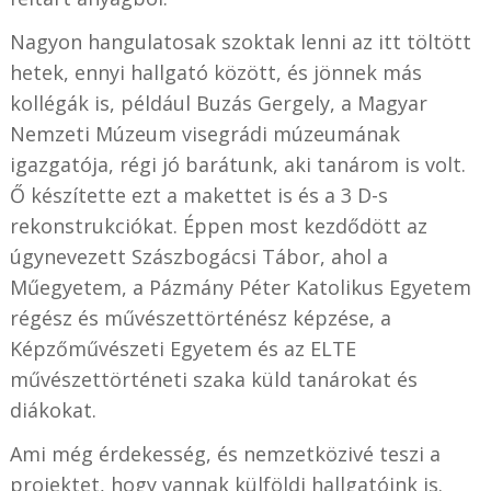
Nagyon hangulatosak szoktak lenni az itt töltött
hetek, ennyi hallgató között, és jönnek más
kollégák is, például Buzás Gergely, a Magyar
Nemzeti Múzeum visegrádi múzeumának
igazgatója, régi jó barátunk, aki tanárom is volt.
Ő készítette ezt a makettet is és a 3 D-s
rekonstrukciókat. Éppen most kezdődött az
úgynevezett Szászbogácsi Tábor, ahol a
Műegyetem, a Pázmány Péter Katolikus Egyetem
régész és művészettörténész képzése, a
Képzőművészeti Egyetem és az ELTE
művészettörténeti szaka küld tanárokat és
diákokat.
Ami még érdekesség, és nemzetközivé teszi a
projektet, hogy vannak külföldi hallgatóink is.