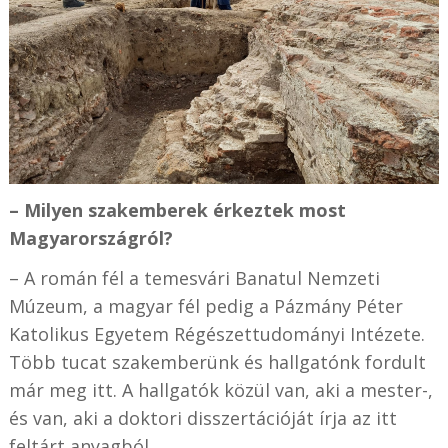
– Milyen szakemberek érkeztek most
Magyarországról?
– A román fél a temesvári Banatul Nemzeti
Múzeum, a magyar fél pedig a Pázmány Péter
Katolikus Egyetem Régészettudományi Intézete.
Több tucat szakemberünk és hallgatónk fordult
már meg itt. A hallgatók közül van, aki a mester-,
és van, aki a doktori disszertációját írja az itt
feltárt anyagból.