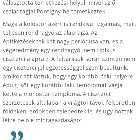
választotta temetkezési helyül, mivel az ő
családtagjai Pontigny-be temetkeztek.
Maga a kolostor azért is rendkívül izgalmas, mert
teljesen rendhagyó az alaprajza. Az
építkezéseknek két nagy periódusa van, és a
végeredmény egy rendhagyó, nem tipikus
ciszterci alaprajz. A feltárások során szintén nem
egy ciszterci jellegzetességgel szembesültünk,
amikor azt láttuk, hogy egy korábbi falu helyére
épült, sőt egy korábbi falu templomát vágja
ketté a monostor temploma. A ciszterci
szerzetesek általában a világtól távol, feltöretlen
földeken, erdőkben telepedtek le, és úgy hoztak
létre belőle mintagazdaságot.