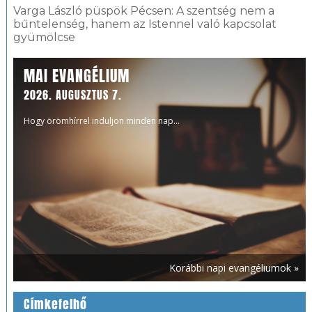
Varga László püspök Pécsen: A szentség nem a
bűntelenség, hanem az Istennel való kapcsolat
gyümölcse
MAI EVANGÉLIUM
2026. AUGUSZTUS 7.
Hogy örömhírrel induljon minden nap...
Korábbi napi evangéliumok »
Címkefelhő