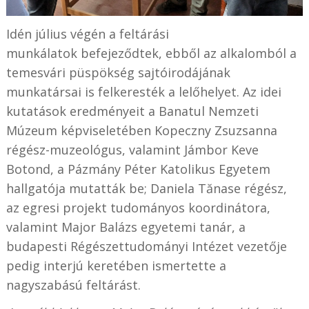
Idén július végén a feltárási
munkálatok befejeződtek, ebből az alkalomból a
temesvári püspökség sajtóirodájának
munkatársai is felkeresték a lelőhelyet. Az idei
kutatások eredményeit a Banatul Nemzeti
Múzeum képviseletében Kopeczny Zsuzsanna
régész-muzeológus, valamint Jámbor Keve
Botond, a Pázmány Péter Katolikus Egyetem
hallgatója mutatták be; Daniela Tănase régész,
az egresi projekt tudományos koordinátora,
valamint Major Balázs egyetemi tanár, a
budapesti Régészettudományi Intézet vezetője
pedig interjú keretében ismertette a
nagyszabású feltárást.