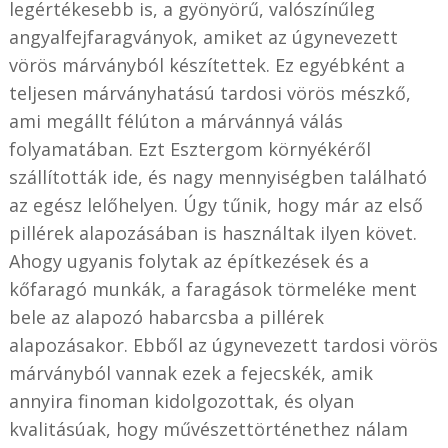
legértékesebb is, a gyönyörű, valószínűleg
angyalfejfaragványok, amiket az úgynevezett
vörös márványból készítettek. Ez egyébként a
teljesen márványhatású tardosi vörös mészkő,
ami megállt félúton a márvánnyá válás
folyamatában. Ezt Esztergom környékéről
szállították ide, és nagy mennyiségben található
az egész lelőhelyen. Úgy tűnik, hogy már az első
pillérek alapozásában is használtak ilyen követ.
Ahogy ugyanis folytak az építkezések és a
kőfaragó munkák, a faragások törmeléke ment
bele az alapozó habarcsba a pillérek
alapozásakor. Ebből az úgynevezett tardosi vörös
márványból vannak ezek a fejecskék, amik
annyira finoman kidolgozottak, és olyan
kvalitásúak, hogy művészettörténethez nálam