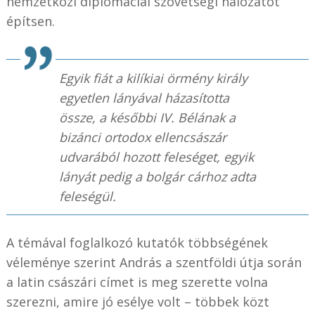
nemzetközi diplomáciai szövetségi hálózatot
építsen.
Egyik fiát a kilíkiai örmény király
egyetlen lányával házasította
össze, a későbbi IV. Bélának a
bizánci ortodox ellencsászár
udvarából hozott feleséget, egyik
lányát pedig a bolgár cárhoz adta
feleségül.
A témával foglalkozó kutatók többségének
véleménye szerint András a szentföldi útja során
a latin császári címet is meg szerette volna
szerezni, amire jó esélye volt – többek közt