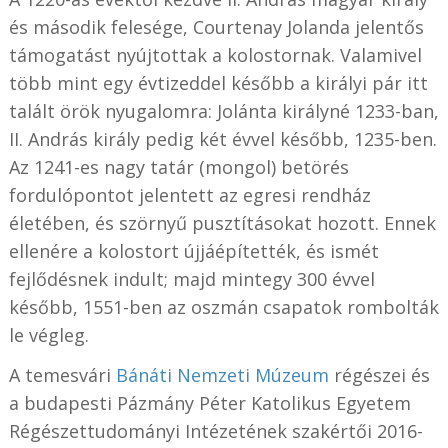
és második felesége, Courtenay Jolanda jelentős
támogatást nyújtottak a kolostornak. Valamivel
több mint egy évtizeddel később a királyi pár itt
talált örök nyugalomra: Jolánta királyné 1233-ban,
II. András király pedig két évvel később, 1235-ben.
Az 1241-es nagy tatár (mongol) betörés
fordulópontot jelentett az egresi rendház
életében, és szörnyű pusztításokat hozott. Ennek
ellenére a kolostort újjáépítették, és ismét
fejlődésnek indult; majd mintegy 300 évvel
később, 1551-ben az oszmán csapatok rombolták
le végleg.
A temesvári
Bánáti Nemzeti Múzeum
régészei és
a budapesti Pázmány Péter Katolikus Egyetem
Régészettudományi Intézetének szakértői 2016-