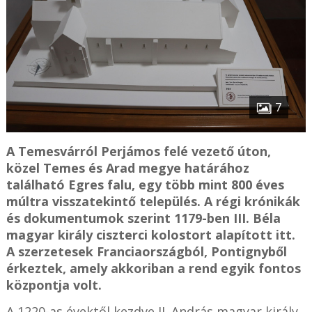
7
A Temesvárról Perjámos felé vezető úton,
közel Temes és Arad megye határához
található Egres falu, egy több mint 800 éves
múltra visszatekintő település. A régi krónikák
és dokumentumok szerint 1179-ben III. Béla
magyar király ciszterci kolostort alapított itt.
A szerzetesek Franciaországból, Pontignyből
érkeztek, amely akkoriban a rend egyik fontos
központja volt.
A 1220-as évektől kezdve II. András magyar király