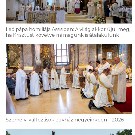
Leó pápa homíliája Assisiben: A világ akkor újul meg,
ha Krisztust követve mi magunk is átalakulunk
Személyi változások egyházmegyéinkben – 2026