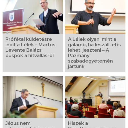
Prófétai küldetésre
A Lélek olyan, mint a
indít a Lélek – Martos
galamb, ha leszáll, el is
Levente Balázs
lehet ijeszteni – A
püspök a hitvallásról
Pázmány
szabadegyetemén
jártunk
Jézus nem
Hiszek a