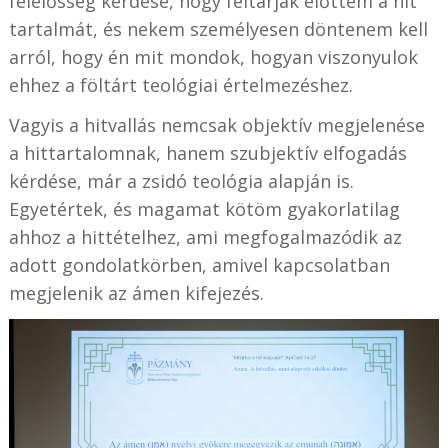
felelősség kérdése, hogy feltárják előttem a hit
tartalmát, és nekem személyesen döntenem kell
arról, hogy én mit mondok, hogyan viszonyulok
ehhez a föltárt teológiai értelmezéshez.
Vagyis a hitvallás nemcsak objektív megjelenése
a hittartalomnak, hanem szubjektív elfogadás
kérdése, már a zsidó teológia alapján is.
Egyetértek, és magamat kötöm gyakorlatilag
ahhoz a hittételhez, ami megfogalmazódik az
adott gondolatkörben, amivel kapcsolatban
megjelenik az ámen kifejezés.