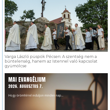
Varga László püspök Pécsen: A szentség nem a
bűntelenség, hanem az Istennel való kapcsolat
gyümölcse
MAI EVANGÉLIUM
2026. AUGUSZTUS 7.
Hogy örömhírrel induljon minden nap...