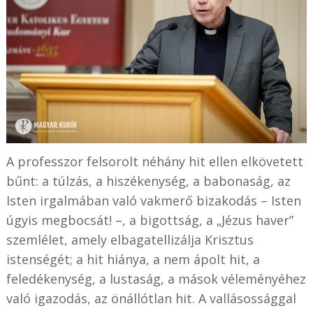
A professzor felsorolt néhány hit ellen elkövetett
bűnt: a túlzás, a hiszékenység, a babonaság, az
Isten irgalmában való vakmerő bizakodás – Isten
úgyis megbocsát! –, a bigottság, a „Jézus haver”
szemlélet, amely elbagatellizálja Krisztus
istenségét; a hit hiánya, a nem ápolt hit, a
feledékenység, a lustaság, a mások véleményéhez
való igazodás, az önállótlan hit. A vallásossággal