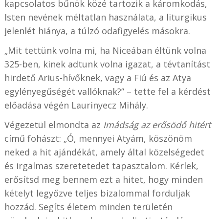
kapcsolatos bűnök közé tartozik a káromkodás,
Isten nevének méltatlan használata, a liturgikus
jelenlét hiánya, a túlzó odafigyelés másokra.
„Mit tettünk volna mi, ha Niceában éltünk volna
325-ben, kinek adtunk volna igazat, a tévtanítást
hirdető Arius-hívőknek, vagy a Fiú és az Atya
egylényegűségét vallóknak?” – tette fel a kérdést
előadása végén Laurinyecz Mihály.
Végezetül elmondta az
Imádság az erősödő hitért
című fohászt: „Ó, mennyei Atyám, köszönöm
neked a hit ajándékát, amely által közelségedet
és irgalmas szeretetedet tapasztalom. Kérlek,
erősítsd meg bennem ezt a hitet, hogy minden
kételyt legyőzve teljes bizalommal forduljak
hozzád. Segíts életem minden területén