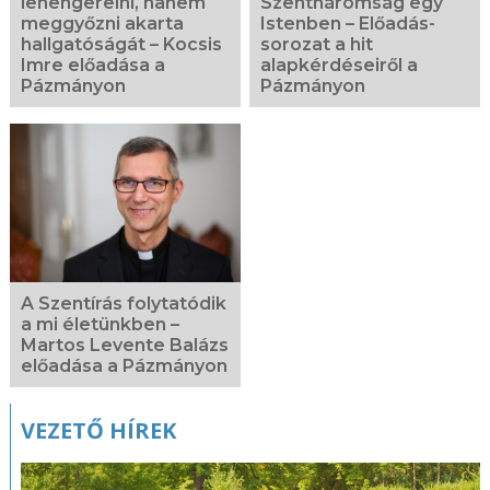
lehengerelni, hanem
Szentháromság egy
meggyőzni akarta
Istenben – Előadás-
hallgatóságát – Kocsis
sorozat a hit
Imre előadása a
alapkérdéseiről a
Pázmányon
Pázmányon
A Szentírás folytatódik
a mi életünkben –
Martos Levente Balázs
előadása a Pázmányon
VEZETŐ HÍREK