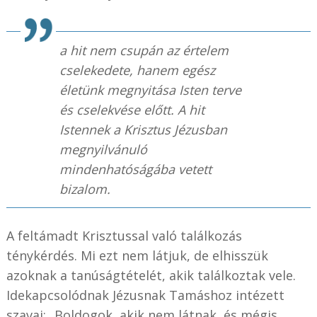
a hit nem csupán az értelem
cselekedete, hanem egész
életünk megnyitása Isten terve
és cselekvése előtt. A hit
Istennek a Krisztus Jézusban
megnyilvánuló
mindenhatóságába vetett
bizalom.
A feltámadt Krisztussal való találkozás
ténykérdés. Mi ezt nem látjuk, de elhisszük
azoknak a tanúságtételét, akik találkoztak vele.
Idekapcsolódnak Jézusnak Tamáshoz intézett
szavai: „Boldogok, akik nem látnak, és mégis