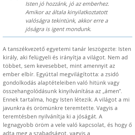
Isten jó hozzánk, jó az emberhez.
Amikor az általa kinyilatkoztatott
valóságra tekintünk, akkor erre a
jóságra is igent mondunk.
A tanszékvezető egyetemi tanár leszögezte: Isten
király, aki felügyeli és irányítja a világot. Nem ad
többet, sem kevesebbet, mint amennyit az
ember elbír. Egyúttal megvilágította: a zsidó
gondolkodás alaptételeiben való hitünk vagy
összehangolódásunk kinyilvánítása az „ámen”.
Ennek tartalma, hogy Isten létezik. A világot a mi
javunkra és örömünkre teremtette. Vagyis a
teremtésben nyilvánítja ki a jóságát. A
legnagyobb öröm a vele való kapcsolat, és hogy ő
adta meg a szabadságot, vagyis a