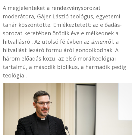
A megjelenteket a rendezvénysorozat
moderátora, Gájer László teológus, egyetemi
tanár köszöntötte. Emlékeztetett: az előadás-
sorozat keretében ötödik éve elmélkednek a
hitvallásról. Az utolsó félévben az
ámen
ről, a
hitvallást lezáró formuláról gondolkodnak. A
három előadás közül az első morálteológiai
tartalmú, a második biblikus, a harmadik pedig
teológiai.