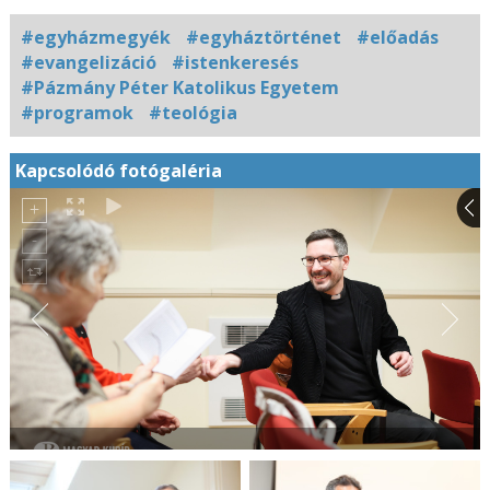
#egyházmegyék
#egyháztörténet
#előadás
#evangelizáció
#istenkeresés
#Pázmány Péter Katolikus Egyetem
#programok
#teológia
Kapcsolódó fotógaléria