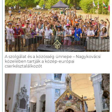
A szolgálat és a közösség ünnepe – Nagykovácsi
közelében tartják a közép-európai
cserkésztalálkozót