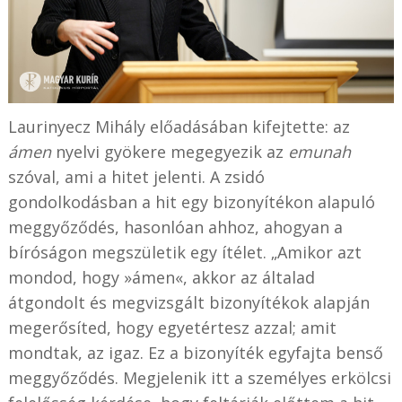
Laurinyecz Mihály előadásában kifejtette: az
ámen
nyelvi gyökere megegyezik az
emunah
szóval, ami a hitet jelenti. A zsidó
gondolkodásban a hit egy bizonyítékon alapuló
meggyőződés, hasonlóan ahhoz, ahogyan a
bíróságon megszületik egy ítélet. „Amikor azt
mondod, hogy »ámen«, akkor az általad
átgondolt és megvizsgált bizonyítékok alapján
megerősíted, hogy egyetértesz azzal; amit
mondtak, az igaz. Ez a bizonyíték egyfajta benső
meggyőződés. Megjelenik itt a személyes erkölcsi