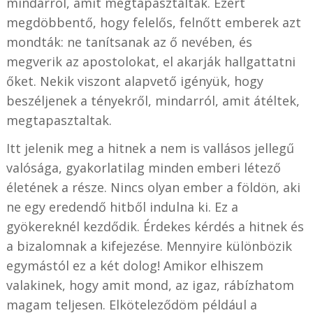
mindarról, amit megtapasztaltak. Ezért
megdöbbentő, hogy felelős, felnőtt emberek azt
mondták: ne tanítsanak az ő nevében, és
megverik az apostolokat, el akarják hallgattatni
őket. Nekik viszont alapvető igényük, hogy
beszéljenek a tényekről, mindarról, amit átéltek,
megtapasztaltak.
Itt jelenik meg a hitnek a nem is vallásos jellegű
valósága, gyakorlatilag minden emberi létező
életének a része. Nincs olyan ember a földön, aki
ne egy eredendő hitből indulna ki. Ez a
gyökereknél kezdődik. Érdekes kérdés a hitnek és
a bizalomnak a kifejezése. Mennyire különbözik
egymástól ez a két dolog! Amikor elhiszem
valakinek, hogy amit mond, az igaz, rábízhatom
magam teljesen. Elköteleződöm például a