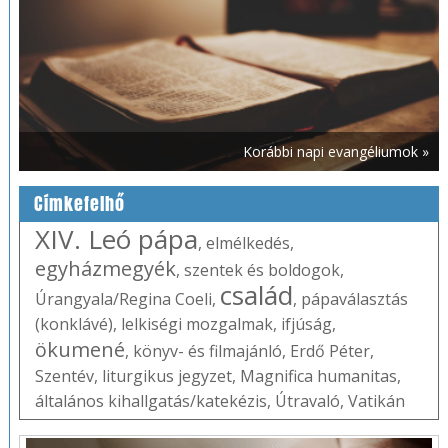
Korábbi napi evangéliumok »
Címkefelhő
XIV. Leó pápa
,
elmélkedés
,
egyházmegyék
,
szentek és boldogok
,
család
Úrangyala/Regina Coeli
,
,
pápaválasztás
(konklávé)
,
lelkiségi mozgalmak
,
ifjúság
,
ökumené
,
könyv- és filmajánló
,
Erdő Péter
,
Szentév
,
liturgikus jegyzet
,
Magnifica humanitas
,
általános kihallgatás/katekézis
,
Útravaló
,
Vatikán