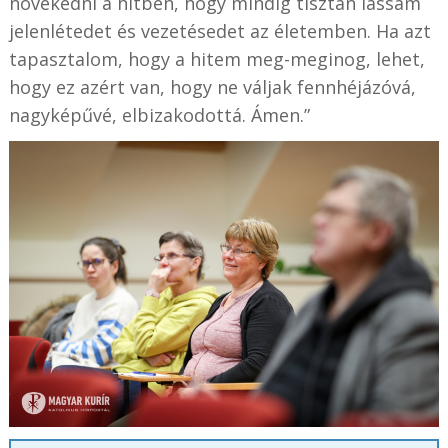
növekedni a hitben, hogy mindig tisztán lássam
jelenlétedet és vezetésedet az életemben. Ha azt
tapasztalom, hogy a hitem meg-meginog, lehet,
hogy ez azért van, hogy ne váljak fennhéjázóvá,
nagyképűvé, elbizakodottá. Ámen.”