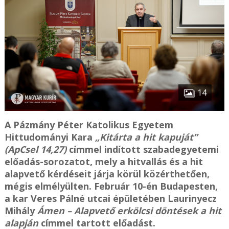
14
A Pázmány Péter Katolikus Egyetem
Hittudományi Kara
„Kitárta a hit kapuját”
(ApCsel 14,27)
címmel indított szabadegyetemi
előadás-sorozatot, mely a hitvallás és a hit
alapvető kérdéseit járja körül közérthetően,
mégis elmélyülten. Február 10-én Budapesten,
a kar Veres Pálné utcai épületében Laurinyecz
Mihály
Ámen – Alapvető erkölcsi döntések a hit
alapján
címmel tartott előadást.