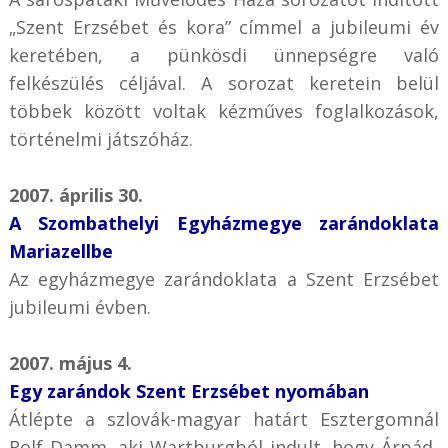
„Szent Erzsébet és kora” címmel a jubileumi év
keretében, a pünkösdi ünnepségre való
felkészülés céljával. A sorozat keretein belül
többek között voltak kézműves foglalkozások,
történelmi játszóház.
2007. április 30.
A Szombathelyi Egyházmegye zarándoklata
Mariazellbe
Az egyházmegye zarándoklata a Szent Erzsébet
jubileumi évben.
2007. május 4.
Egy zarándok Szent Erzsébet nyomában
Átlépte a szlovák-magyar határt Esztergomnál
Rolf Damm, aki Wartburgból indult, hogy Árpád-