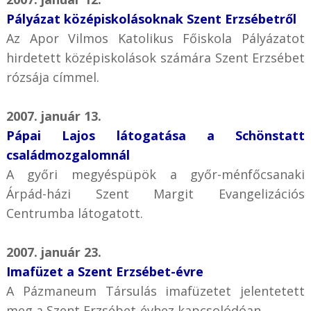
Pályázat középiskolásoknak Szent Erzsébetről
Az Apor Vilmos Katolikus Főiskola Pályázatot
hirdetett középiskolások számára Szent Erzsébet
rózsája címmel.
2007. január 13.
Pápai Lajos látogatása a Schönstatt
családmozgalomnál
A győri megyéspüpök a győr-ménfőcsanaki
Árpád-házi Szent Margit Evangelizációs
Centrumba látogatott.
2007. január 23.
Imafüzet a Szent Erzsébet-évre
A Pázmaneum Társulás imafüzetet jelentetett
meg a Szent Erzsébet-évhez kapcsolódóan.