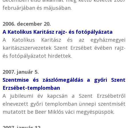
februárjában és májusában.
2006. december 20.
A Katolikus Karitász rajz- és fotópályázata
A Katolikus Karitász és az egyházmegyei
karitászszervezetek Szent Erzsébet évében rajz-
és fotópályázatot hirdettek.
2007. január 5.
Szentmise és zászlómegáldás a győri Szent
Erzsébet-templomban
A jubileumi év kapcsán a Szent Erzsébetről
elnevezett győri templomban ünnepi szentmisét
mutatott be Beer Miklós váci megyéspüspök.
2007. január 12.