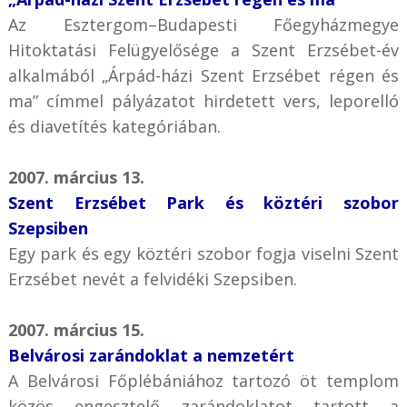
Az Esztergom–Budapesti Főegyházmegye
Hitoktatási Felügyelősége a Szent Erzsébet-év
alkalmából „Árpád-házi Szent Erzsébet régen és
ma” címmel pályázatot hirdetett vers, leporelló
és diavetítés kategóriában.
2007. március 13.
Szent Erzsébet Park és köztéri szobor
Szepsiben
Egy park és egy köztéri szobor fogja viselni Szent
Erzsébet nevét a felvidéki Szepsiben.
2007. március 15.
Belvárosi zarándoklat a nemzetért
A Belvárosi Főplébániához tartozó öt templom
közös engesztelő zarándoklatot tartott a