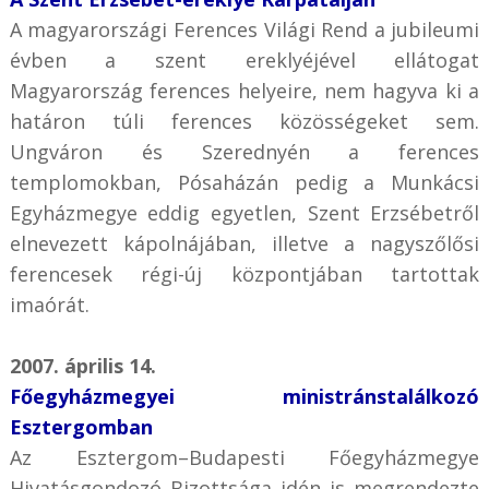
A magyarországi Ferences Világi Rend a jubileumi
évben a szent ereklyéjével ellátogat
Magyarország ferences helyeire, nem hagyva ki a
határon túli ferences közösségeket sem.
Ungváron és Szerednyén a ferences
templomokban, Pósaházán pedig a Munkácsi
Egyházmegye eddig egyetlen, Szent Erzsébetről
elnevezett kápolnájában, illetve a nagyszőlősi
ferencesek régi-új központjában tartottak
imaórát.
2007. április 14.
Főegyházmegyei ministránstalálkozó
Esztergomban
Az Esztergom–Budapesti Főegyházmegye
Hivatásgondozó Bizottsága idén is megrendezte