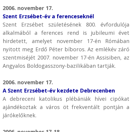
2006. november 17.
Szent Erzsébet-év a ferenceseknél
Szent Erzsébet születésének 800. évfordulója
alkalmából a ferences rend is jubileumi évet
hirdetett, amelyet november 17-én Rómában
nyitott meg Erdő Péter bíboros. Az emlékév záró
szentmiséjét 2007. november 17-én Assisiben, az
Angyalos Boldogasszony-bazilikában tartják.
2006. november 17.
A Szent Erzsébet-év kezdete Debrecenben
A debreceni katolikus plébániák hívei cipókat
ajándékoztak a város öt frekventált pontján a
járókelőknek.
2006. november 17-18.