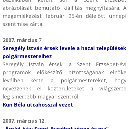
ábrázolását bemutató kiállítás megnyitására. A
megemlékezést február 25-én délelőtt ünnepi
szentmise zárta.
2007. március
7.
Seregély István érsek levele a hazai települések
polgármestereihez
Seregély István érsek, a Szent Erzsébet-évi
programok előkészítő bizottságának elnöke
levélben kérte a polgármestereket, hogy
nevezzenek el közterületeket a világszerte
legismertebb magyar szentről.
Kun Béla utcahosszal vezet
2007. március 12.
„Árpád-házi Szent Erzsébet régen és ma”