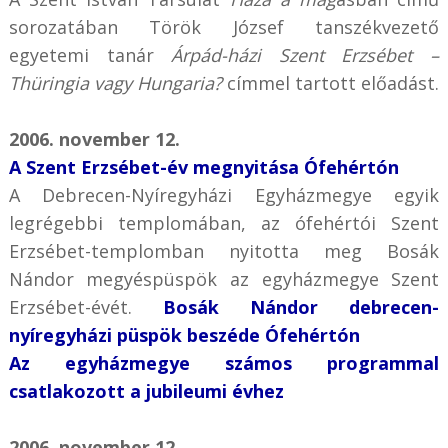
sorozatában Török József tanszékvezető
egyetemi tanár
Árpád-házi Szent Erzsébet –
Thüringia vagy Hungaria?
címmel tartott előadást.
2006. november 12.
A Szent Erzsébet-év megnyitása Ófehértón
A Debrecen-Nyíregyházi Egyházmegye egyik
legrégebbi templomában, az ófehértói Szent
Erzsébet-templomban nyitotta meg Bosák
Nándor megyéspüspök az egyházmegye Szent
Erzsébet-évét.
Bosák Nándor debrecen-
nyíregyházi püspök beszéde Ófehértón
Az egyházmegye számos programmal
csatlakozott a jubileumi évhez
2006. november 12.