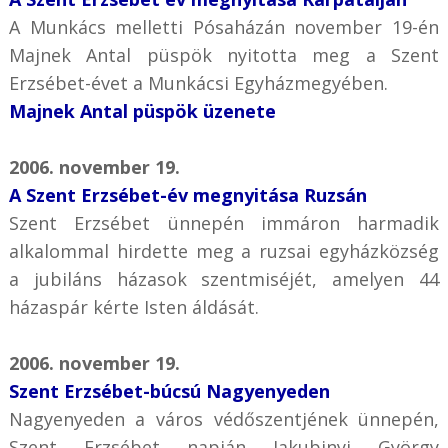
A Munkács melletti Pósaházán november 19-én
Majnek Antal püspök nyitotta meg a Szent
Erzsébet-évet a Munkácsi Egyházmegyében.
Majnek Antal püspök üzenete
2006. november 19.
A Szent Erzsébet-év megnyitása Ruzsán
Szent Erzsébet ünnepén immáron harmadik
alkalommal hirdette meg a ruzsai egyházközség
a jubiláns házasok szentmiséjét, amelyen 44
házaspár kérte Isten áldását.
2006. november 19.
Szent Erzsébet-búcsú Nagyenyeden
Nagyenyeden a város védőszentjének ünnepén,
Szent Erzsébet napján Jakubinyi György