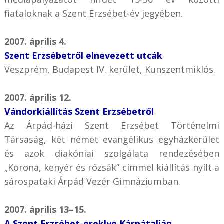
fiataloknak a Szent Erzsébet-év jegyében.
2007. április 4.
Szent Erzsébetről elnevezett utcák
Veszprém, Budapest IV. kerület, Kunszentmiklós.
2007. április 12.
Vándorkiállítás Szent Erzsébetről
Az Árpád-házi Szent Erzsébet Történelmi
Társaság, két német evangélikus egyházkerület
és azok diakóniai szolgálata rendezésében
„Korona, kenyér és rózsák” címmel kiállítás nyílt a
sárospataki Árpád Vezér Gimnáziumban.
2007. április 13–15.
A Szent Erzsébet-ereklye Kárpátalján