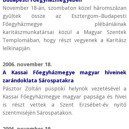
November 18-án, szombaton közel háromszázan
gyűltek össze az Esztergom–Budapesti
Főegyházmegye plébániáinak
karitászmunkatársai közül a Magyar Szentek
Templomában, hogy részt vegyenek a Karitász
lelkinapján.
2006. november 18.
A Kassai Főegyházmegye magyar híveinek
zarándoklata Sárospatakra
Pásztor Zoltán püspöki helynök vezetésével a
Kassai Főegyházmegye magyar papsága és hívei
is részt vettek a Szent Erzsébet-év nyitó
szentmiséjén Sárospatakon.
2006. november 19.