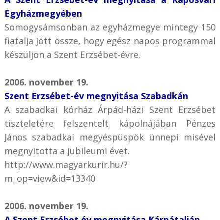
Egyházmegyében
Somogysámsonban az egyházmegye mintegy 150
fiatalja jött össze, hogy egész napos programmal
készüljön a Szent Erzsébet-évre.
2006. november 19.
Szent Erzsébet-év megnyitása Szabadkán
A szabadkai kórház Árpád-házi Szent Erzsébet
tiszteletére felszentelt kápolnájában Pénzes
János szabadkai megyéspüspök ünnepi misével
megnyitotta a jubileumi évet.
http://www.magyarkurir.hu/?
m_op=view&id=13340
2006. november 19.
A Szent Erzsébet év megnyitása Kárpátalján