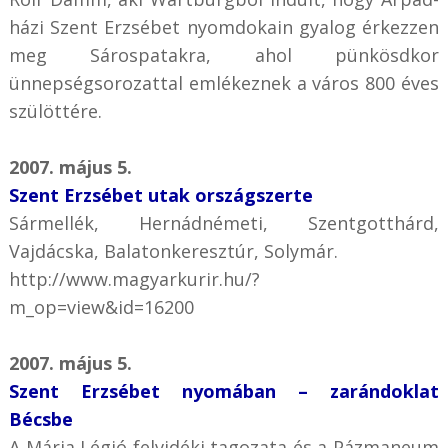
házi Szent Erzsébet nyomdokain gyalog érkezzen
meg Sárospatakra, ahol pünkösdkor
ünnepségsorozattal emlékeznek a város 800 éves
szülöttére.
2007. május 5.
Szent Erzsébet utak országszerte
Sármellék, Hernádnémeti, Szentgotthárd,
Vajdácska, Balatonkeresztúr, Solymár.
http://www.magyarkurir.hu/?
m_op=view&id=16200
2007. május 5.
Szent Erzsébet nyomában – zarándoklat
Bécsbe
A Mária Légió felvidéki tagozata és a Pázmaneum