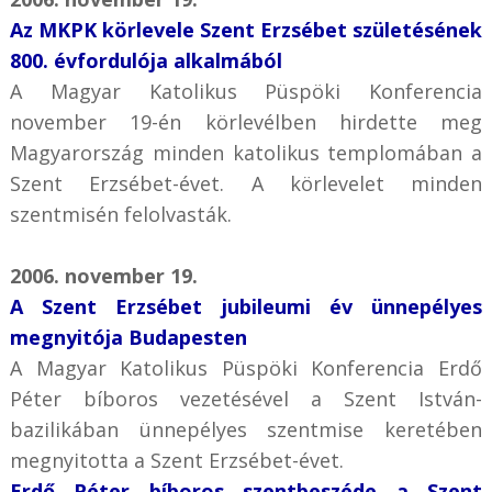
Az MKPK körlevele Szent Erzsébet születésének
800. évfordulója alkalmából
A Magyar Katolikus Püspöki Konferencia
november 19-én körlevélben hirdette meg
Magyarország minden katolikus templomában a
Szent Erzsébet-évet. A körlevelet minden
szentmisén felolvasták.
2006. november 19.
A Szent Erzsébet jubileumi év ünnepélyes
megnyitója Budapesten
A Magyar Katolikus Püspöki Konferencia Erdő
Péter bíboros vezetésével a Szent István-
bazilikában ünnepélyes szentmise keretében
megnyitotta a Szent Erzsébet-évet.
Erdő Péter bíboros szentbeszéde a Szent