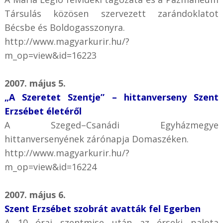
Társulás közösen szervezett zarándoklatot
Bécsbe és Boldogasszonyra.
http://www.magyarkurir.hu/?
m_op=view&id=16223
2007. május 5.
„A Szeretet Szentje” – hittanverseny Szent
Erzsébet életéről
A Szeged–Csanádi Egyházmegye
hittanversenyének zárónapja Domaszéken.
http://www.magyarkurir.hu/?
m_op=view&id=16224
2007. május 6.
Szent Erzsébet szobrát avatták fel Egerben
A 10 órai szentmise után az érseki palota