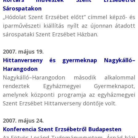
Sárospatakon
„Hódolat Szent Erzsébet előtt” címmel képző- és
iparművészeti kiállítás nyílt az újonnan átadott
sárospataki Szent Erzsébet Házban.
2007. május 19.
Hittanverseny és gyermeknap Nagykálló–
Harangodon
Nagykálló–Harangodon második alkalommal
rendeztek Egyházmegyei Gyermeknapot,
amelynek központi programja az egyházmegyei
Szent Erzsébet Hittanverseny döntője volt.
2007. május 24.
Konferencia Szent Erzsébetről Budapesten
Az Eötvös Loránd Tudományegyetem „Árpád-házi