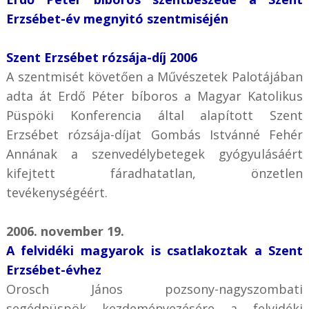
Erzsébet-év megnyitó szentmiséjén
Szent Erzsébet rózsája-díj 2006
A szentmisét követően a Művészetek Palotájában
adta át Erdő Péter bíboros a Magyar Katolikus
Püspöki Konferencia által alapított Szent
Erzsébet rózsája-díjat Gombás Istvánné Fehér
Annának a szenvedélybetegek gyógyulásáért
kifejtett fáradhatatlan, önzetlen
tevékenységéért.
2006. november 19.
A felvidéki magyarok is csatlakoztak a Szent
Erzsébet-évhez
Orosch János pozsony-nagyszombati
segédpüspök kezdeményezésére a felvidéki