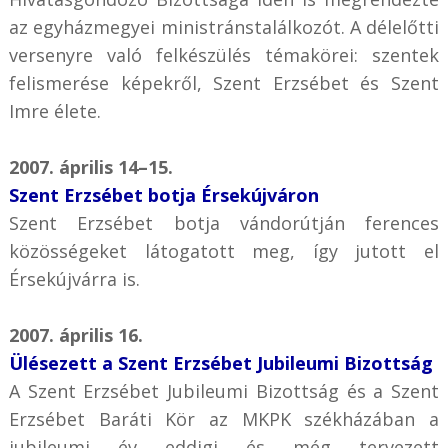
az egyházmegyei ministránstalálkozót. A délelőtti
versenyre való felkészülés témakörei: szentek
felismerése képekről, Szent Erzsébet és Szent
Imre élete.
2007. április 14–15.
Szent Erzsébet botja Érsekújváron
Szent Erzsébet botja vándorútján ferences
közösségeket látogatott meg, így jutott el
Érsekújvárra is.
2007. április 16.
Ülésezett a Szent Erzsébet Jubileumi Bizottság
A Szent Erzsébet Jubileumi Bizottság és a Szent
Erzsébet Baráti Kör az MKPK székházában a
jubileumi év eddigi és még tervezett