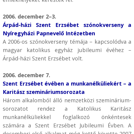
2006. december 2–3.
Árpád-házi Szent Erzsébet szónokverseny a
Nyíregyházi Papnevelő Intézetben
A 2006-os szónokverseny témája – kapcsolódva a
magyar katolikus egyház jubileumi évéhez –
Árpád-házi Szent Erzsébet volt.
2006. december 7.
Szent Erzsébet évében a munkanélküliekért – a
Karitász szemináriumsorozata
Három alkalomból álló nemzetközi szeminárium-
sorozatot rendez a Katolikus Karitász
munkanélküliekkel foglalkozó önkéntesek
számára a Szent Erzsébet Jubileumi Évben. A
decemberi első alkalmat még kettő követte 2007