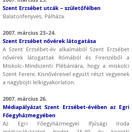
Szent Erzsébet utcák – születőfélben
Balatonfenyves, Pálháza.
2007. március 23–24.
Szent Erzsébet nővérek látogatása
A Szent Erzsébet-év alkalmából Szent Erzsébet
nővérek látogattak Rómából és Firenzéből a
Miskolc–Mindszenti Plébániára, hogy a miskolci
Szent Ferenc Kisnővéreivel együtt részt vegyenek
a nagyböjti lelkigyakorlaton.
2007. március 26.
Médiapályázat Szent Erzsébet-évében az Egri
Főegyházmegyében
Az Egri Főegyházmegyei Ifjúsági Iroda
médiapályázatot hirdet 15-30 év közötti