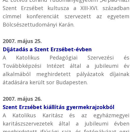
Szent Erzsébet kultusza a XIII-XVI. században
címmel konferenciát szervezett az egyetem
Bölcsészettudományi Karán.
2007. május 25.
Díjátadás a Szent Erzsébet-évben
A Katolikus Pedagógiai Szervezési és
Továbbképzési Intézet által a jubileumi év
alkalmából meghirdetett pályázatok díjainak
átadására került sor Budapesten.
2007. május 26.
Szent Erzsébet kiállítás gyermekrajzokból
A Katolikus Karitász és az egyházmegyei
karitászszervezetek által a jubileumi évben
meghirdetett ifjúsági rajz- és fotópályázat egri