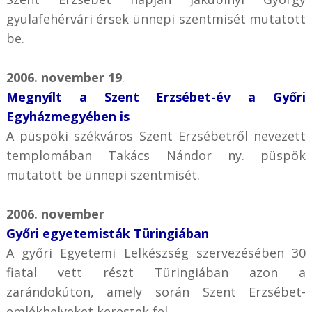
gyulafehérvári érsek ünnepi szentmisét mutatott
be.
2006. november 19
.
Megnyílt a Szent Erzsébet-év a Győri
Egyházmegyében is
A püspöki székváros Szent Erzsébetről nevezett
templomában Takács Nándor ny. püspök
mutatott be ünnepi szentmisét.
2006. november
Győri egyetemisták Türingiában
A győri Egyetemi Lelkészség szervezésében 30
fiatal vett részt Türingiában azon a
zarándokúton, amely során Szent Erzsébet-
emlékhelyeket kerestek fel.