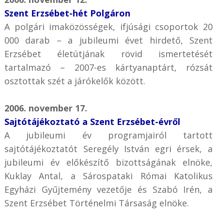
Szent Erzsébet-hét Polgáron
A polgári imaközösségek, ifjúsági csoportok 20
000 darab – a jubileumi évet hirdető, Szent
Erzsébet életútjának rövid ismertetését
tartalmazó – 2007-es kártyanaptárt, rózsát
osztottak szét a járókelők között.
2006. november 17.
Sajtótájékoztató a Szent Erzsébet-évről
A jubileumi év programjairól tartott
sajtótájékoztatót Seregély István egri érsek, a
jubileumi év előkészítő bizottságának elnöke,
Kuklay Antal, a Sárospataki Római Katolikus
Egyházi Gyűjtemény vezetője és Szabó Irén, a
Szent Erzsébet Történelmi Társaság elnöke.