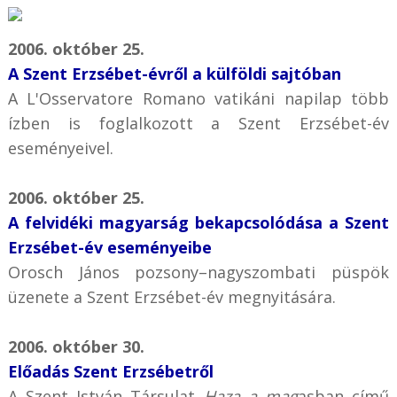
2006. október 25.
A Szent Erzsébet-évről a külföldi sajtóban
A L'Osservatore Romano vatikáni napilap több
ízben is foglalkozott a Szent Erzsébet-év
eseményeivel.
2006. október 25.
A felvidéki magyarság bekapcsolódása a Szent
Erzsébet-év eseményeibe
Orosch János pozsony–nagyszombati püspök
üzenete a Szent Erzsébet-év megnyitására.
2006. október 30.
Előadás Szent Erzsébetről
A Szent István Társulat
Haza a mag
asban című