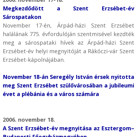
Megkezdődött a Szent Erzsébet-év
Sárospatakon
November 17-én, Árpád-házi Szent Erzsébet
halálának 775. évfordulóján szentmisével kezdték
meg a sárospataki hívek az Árpád-házi Szent
Erzsébet-év helyi megnyitóját a Rákóczi-vár Szent
Erzsébet-kápolnájában.
November 18-án Seregély István érsek nyitotta
meg Szent Erzsébet szülővárosában a jubileumi
évet a plébánia és a város számára
2006. november 18.
A Szent Erzsébet-év megnyitása az Esztergom–
Budapesti Főegyházmegyében