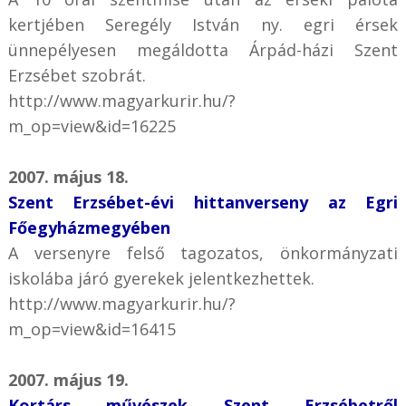
kertjében Seregély István ny. egri érsek
ünnepélyesen megáldotta Árpád-házi Szent
Erzsébet szobrát.
http://www.magyarkurir.hu/?
m_op=view&id=16225
2007. május 18.
Szent Erzsébet-évi hittanverseny az Egri
Főegyházmegyében
A versenyre felső tagozatos, önkormányzati
iskolába járó gyerekek jelentkezhettek.
http://www.magyarkurir.hu/?
m_op=view&id=16415
2007. május 19.
Kortárs művészek Szent Erzsébetről