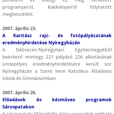
programjairól, kiadványairól folytatott
megbeszélést.
2007. április 23.
A Karitász rajz- és fotópályázatának
eredményhirdetése Nyíregyházán
A Debrecen-Nyíregyházi Egyházmegyéből
beérkező mintegy 221 pályázó 226 alkotásának
ünnepélyes eredményhirdetésére került sor
Nyíregyházán a Szent Imre Katolikus Általános
Iskola és Gimnáziumban.
2007. április 26.
Előadások és kézműves programok
Sárospatakon
A sárospataki Művelődés Háza sorozatot indított