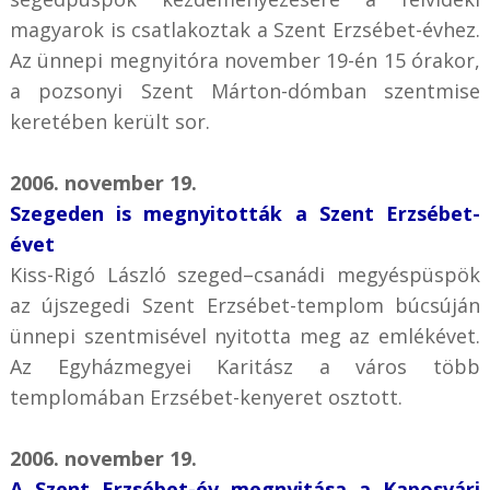
magyarok is csatlakoztak a Szent Erzsébet-évhez.
Az ünnepi megnyitóra november 19-én 15 órakor,
a pozsonyi Szent Márton-dómban szentmise
keretében került sor.
2006. november 19.
Szegeden is megnyitották a Szent Erzsébet-
évet
Kiss-Rigó László szeged–csanádi megyéspüspök
az újszegedi Szent Erzsébet-templom búcsúján
ünnepi szentmisével nyitotta meg az emlékévet.
Az Egyházmegyei Karitász a város több
templomában Erzsébet-kenyeret osztott.
2006. november 19.
A Szent Erzsébet-év megnyitása a Kaposvári