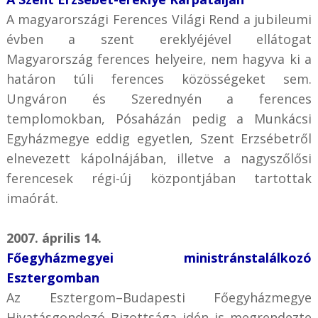
A magyarországi Ferences Világi Rend a jubileumi
évben a szent ereklyéjével ellátogat
Magyarország ferences helyeire, nem hagyva ki a
határon túli ferences közösségeket sem.
Ungváron és Szerednyén a ferences
templomokban, Pósaházán pedig a Munkácsi
Egyházmegye eddig egyetlen, Szent Erzsébetről
elnevezett kápolnájában, illetve a nagyszőlősi
ferencesek régi-új központjában tartottak
imaórát.
2007. április 14.
Főegyházmegyei ministránstalálkozó
Esztergomban
Az Esztergom–Budapesti Főegyházmegye
Hivatásgondozó Bizottsága idén is megrendezte