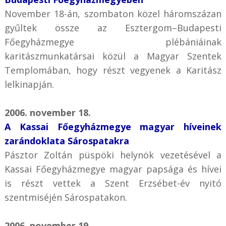
November 18-án, szombaton közel háromszázan
gyűltek össze az Esztergom–Budapesti
Főegyházmegye plébániáinak
karitászmunkatársai közül a Magyar Szentek
Templomában, hogy részt vegyenek a Karitász
lelkinapján.
2006. november 18.
A Kassai Főegyházmegye magyar híveinek
zarándoklata Sárospatakra
Pásztor Zoltán püspöki helynök vezetésével a
Kassai Főegyházmegye magyar papsága és hívei
is részt vettek a Szent Erzsébet-év nyitó
szentmiséjén Sárospatakon.
2006. november 19.