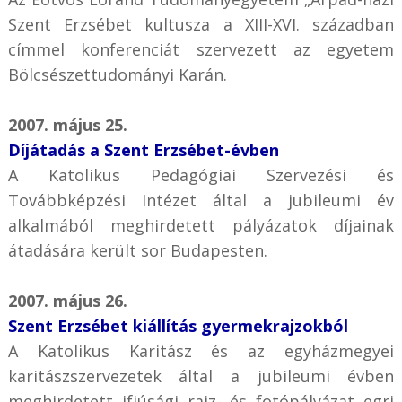
Szent Erzsébet kultusza a XIII-XVI. században
címmel konferenciát szervezett az egyetem
Bölcsészettudományi Karán.
2007. május 25.
Díjátadás a Szent Erzsébet-évben
A Katolikus Pedagógiai Szervezési és
Továbbképzési Intézet által a jubileumi év
alkalmából meghirdetett pályázatok díjainak
átadására került sor Budapesten.
2007. május 26.
Szent Erzsébet kiállítás gyermekrajzokból
A Katolikus Karitász és az egyházmegyei
karitászszervezetek által a jubileumi évben
meghirdetett ifjúsági rajz- és fotópályázat egri