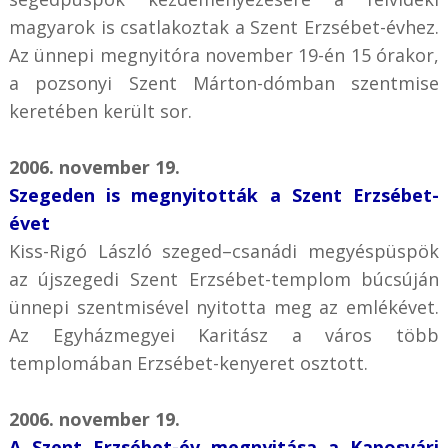
magyarok is csatlakoztak a Szent Erzsébet-évhez.
Az ünnepi megnyitóra november 19-én 15 órakor,
a pozsonyi Szent Márton-dómban szentmise
keretében került sor.
2006. november 19.
Szegeden is megnyitották a Szent Erzsébet-
évet
Kiss-Rigó László szeged–csanádi megyéspüspök
az újszegedi Szent Erzsébet-templom búcsúján
ünnepi szentmisével nyitotta meg az emlékévet.
Az Egyházmegyei Karitász a város több
templomában Erzsébet-kenyeret osztott.
2006. november 19.
A Szent Erzsébet-év megnyitása a Kaposvári