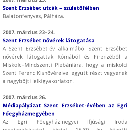
Szent Erzsébet utcák – születőfélben
Balatonfenyves, Pálháza.
2007. március 23–24.
Szent Erzsébet nővérek látogatása
A Szent Erzsébet-év alkalmából Szent Erzsébet
nővérek látogattak Rómából és Firenzéből a
Miskolc–Mindszenti Plébániára, hogy a miskolci
Szent Ferenc Kisnővéreivel együtt részt vegyenek
a nagyböjti lelkigyakorlaton.
2007. március 26.
Médiapályázat Szent Erzsébet-évében az Egri
Főegyházmegyében
Az Egri Főegyházmegyei Ifjúsági Iroda
médiapályázatot hirdet 15-30 év közötti