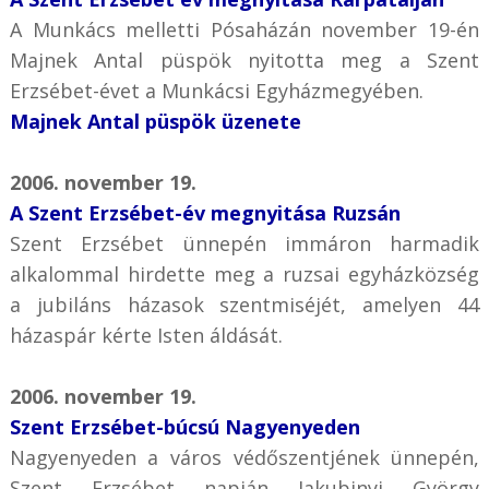
A Munkács melletti Pósaházán november 19-én
Majnek Antal püspök nyitotta meg a Szent
Erzsébet-évet a Munkácsi Egyházmegyében.
Majnek Antal püspök üzenete
2006. november 19.
A Szent Erzsébet-év megnyitása Ruzsán
Szent Erzsébet ünnepén immáron harmadik
alkalommal hirdette meg a ruzsai egyházközség
a jubiláns házasok szentmiséjét, amelyen 44
házaspár kérte Isten áldását.
2006. november 19.
Szent Erzsébet-búcsú Nagyenyeden
Nagyenyeden a város védőszentjének ünnepén,
Szent Erzsébet napján Jakubinyi György