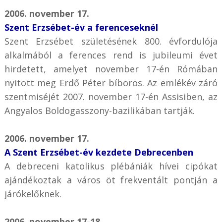
2006. november 17.
Szent Erzsébet-év a ferenceseknél
Szent Erzsébet születésének 800. évfordulója
alkalmából a ferences rend is jubileumi évet
hirdetett, amelyet november 17-én Rómában
nyitott meg Erdő Péter bíboros. Az emlékév záró
szentmiséjét 2007. november 17-én Assisiben, az
Angyalos Boldogasszony-bazilikában tartják.
2006. november 17.
A Szent Erzsébet-év kezdete Debrecenben
A debreceni katolikus plébániák hívei cipókat
ajándékoztak a város öt frekventált pontján a
járókelőknek.
2006. november 17-18.