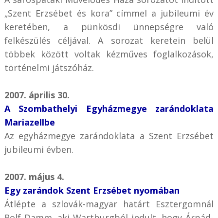
„Szent Erzsébet és kora” címmel a jubileumi év
keretében, a pünkösdi ünnepségre való
felkészülés céljával. A sorozat keretein belül
többek között voltak kézműves foglalkozások,
történelmi játszóház.
2007. április 30.
A Szombathelyi Egyházmegye zarándoklata
Mariazellbe
Az egyházmegye zarándoklata a Szent Erzsébet
jubileumi évben.
2007. május 4.
Egy zarándok Szent Erzsébet nyomában
Átlépte a szlovák-magyar határt Esztergomnál
Rolf Damm, aki Wartburgból indult, hogy Árpád-