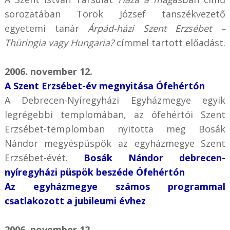
sorozatában Török József tanszékvezető
egyetemi tanár
Árpád-házi Szent Erzsébet –
Thüringia vagy Hungaria?
címmel tartott előadást.
2006. november 12.
A Szent Erzsébet-év megnyitása Ófehértón
A Debrecen-Nyíregyházi Egyházmegye egyik
legrégebbi templomában, az ófehértói Szent
Erzsébet-templomban nyitotta meg Bosák
Nándor megyéspüspök az egyházmegye Szent
Erzsébet-évét.
Bosák Nándor debrecen-
nyíregyházi püspök beszéde Ófehértón
Az egyházmegye számos programmal
csatlakozott a jubileumi évhez
2006. november 12.