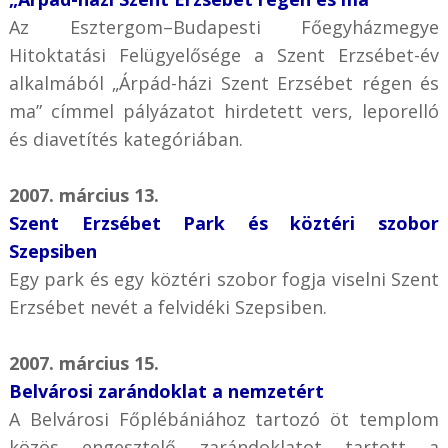
Az Esztergom–Budapesti Főegyházmegye
Hitoktatási Felügyelősége a Szent Erzsébet-év
alkalmából „Árpád-házi Szent Erzsébet régen és
ma” címmel pályázatot hirdetett vers, leporelló
és diavetítés kategóriában.
2007. március 13.
Szent Erzsébet Park és köztéri szobor
Szepsiben
Egy park és egy köztéri szobor fogja viselni Szent
Erzsébet nevét a felvidéki Szepsiben.
2007. március 15.
Belvárosi zarándoklat a nemzetért
A Belvárosi Főplébániához tartozó öt templom
közös engesztelő zarándoklatot tartott a