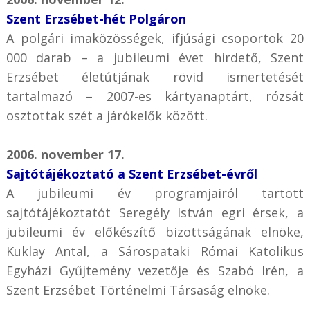
Szent Erzsébet-hét Polgáron
A polgári imaközösségek, ifjúsági csoportok 20
000 darab – a jubileumi évet hirdető, Szent
Erzsébet életútjának rövid ismertetését
tartalmazó – 2007-es kártyanaptárt, rózsát
osztottak szét a járókelők között.
2006. november 17.
Sajtótájékoztató a Szent Erzsébet-évről
A jubileumi év programjairól tartott
sajtótájékoztatót Seregély István egri érsek, a
jubileumi év előkészítő bizottságának elnöke,
Kuklay Antal, a Sárospataki Római Katolikus
Egyházi Gyűjtemény vezetője és Szabó Irén, a
Szent Erzsébet Történelmi Társaság elnöke.