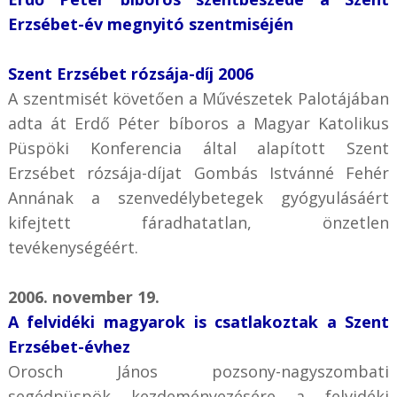
Erzsébet-év megnyitó szentmiséjén
Szent Erzsébet rózsája-díj 2006
A szentmisét követően a Művészetek Palotájában
adta át Erdő Péter bíboros a Magyar Katolikus
Püspöki Konferencia által alapított Szent
Erzsébet rózsája-díjat Gombás Istvánné Fehér
Annának a szenvedélybetegek gyógyulásáért
kifejtett fáradhatatlan, önzetlen
tevékenységéért.
2006. november 19.
A felvidéki magyarok is csatlakoztak a Szent
Erzsébet-évhez
Orosch János pozsony-nagyszombati
segédpüspök kezdeményezésére a felvidéki