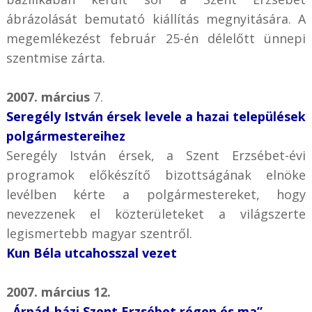
ábrázolását bemutató kiállítás megnyitására. A
megemlékezést február 25-én délelőtt ünnepi
szentmise zárta.
2007. március
7.
Seregély István érsek levele a hazai települések
polgármestereihez
Seregély István érsek, a Szent Erzsébet-évi
programok előkészítő bizottságának elnöke
levélben kérte a polgármestereket, hogy
nevezzenek el közterületeket a világszerte
legismertebb magyar szentről.
Kun Béla utcahosszal vezet
2007. március 12.
„Árpád-házi Szent Erzsébet régen és ma”