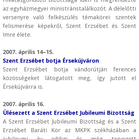
az egyházmegyei ministránstalálkozót. A délelőtti
versenyre való felkészülés témakörei: szentek
felismerése képekről, Szent Erzsébet és Szent
Imre élete.
2007. április 14–15.
Szent Erzsébet botja Érsekújváron
Szent Erzsébet botja vándorútján ferences
közösségeket látogatott meg, így jutott el
Érsekújvárra is.
2007. április 16.
Ülésezett a Szent Erzsébet Jubileumi Bizottság
A Szent Erzsébet Jubileumi Bizottság és a Szent
Erzsébet Baráti Kör az MKPK székházában a
jubileumi év eddigi és még tervezett