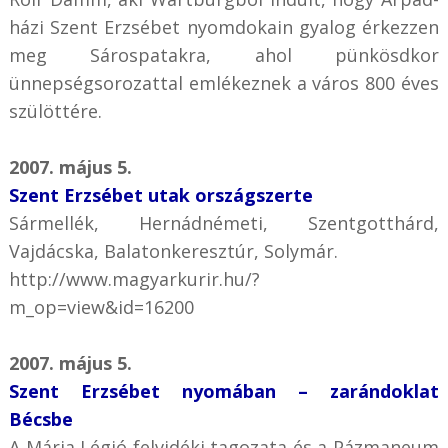
házi Szent Erzsébet nyomdokain gyalog érkezzen
meg Sárospatakra, ahol pünkösdkor
ünnepségsorozattal emlékeznek a város 800 éves
szülöttére.
2007. május 5.
Szent Erzsébet utak országszerte
Sármellék, Hernádnémeti, Szentgotthárd,
Vajdácska, Balatonkeresztúr, Solymár.
http://www.magyarkurir.hu/?
m_op=view&id=16200
2007. május 5.
Szent Erzsébet nyomában – zarándoklat
Bécsbe
A Mária Légió felvidéki tagozata és a Pázmaneum