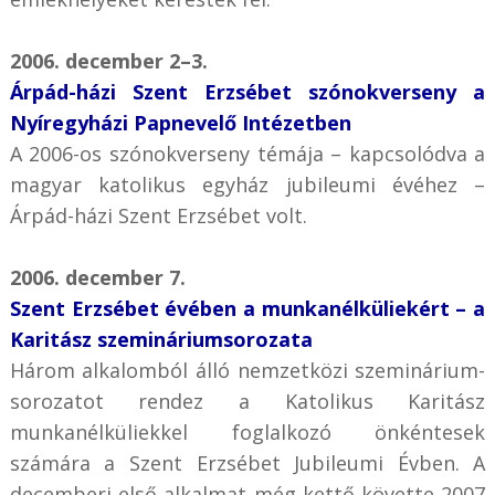
2006. december 2–3.
Árpád-házi Szent Erzsébet szónokverseny a
Nyíregyházi Papnevelő Intézetben
A 2006-os szónokverseny témája – kapcsolódva a
magyar katolikus egyház jubileumi évéhez –
Árpád-házi Szent Erzsébet volt.
2006. december 7.
Szent Erzsébet évében a munkanélküliekért – a
Karitász szemináriumsorozata
Három alkalomból álló nemzetközi szeminárium-
sorozatot rendez a Katolikus Karitász
munkanélküliekkel foglalkozó önkéntesek
számára a Szent Erzsébet Jubileumi Évben. A
decemberi első alkalmat még kettő követte 2007