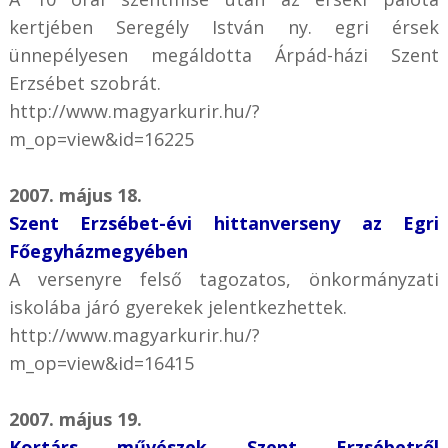
kertjében Seregély István ny. egri érsek
ünnepélyesen megáldotta Árpád-házi Szent
Erzsébet szobrát.
http://www.magyarkurir.hu/?
m_op=view&id=16225
2007. május 18.
Szent Erzsébet-évi hittanverseny az Egri
Főegyházmegyében
A versenyre felső tagozatos, önkormányzati
iskolába járó gyerekek jelentkezhettek.
http://www.magyarkurir.hu/?
m_op=view&id=16415
2007. május 19.
Kortárs művészek Szent Erzsébetről