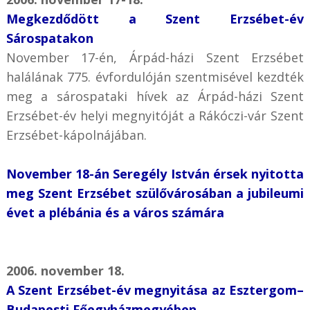
Megkezdődött a Szent Erzsébet-év
Sárospatakon
November 17-én, Árpád-házi Szent Erzsébet
halálának 775. évfordulóján szentmisével kezdték
meg a sárospataki hívek az Árpád-házi Szent
Erzsébet-év helyi megnyitóját a Rákóczi-vár Szent
Erzsébet-kápolnájában.
November 18-án Seregély István érsek nyitotta
meg Szent Erzsébet szülővárosában a jubileumi
évet a plébánia és a város számára
2006. november 18.
A Szent Erzsébet-év megnyitása az Esztergom–
Budapesti Főegyházmegyében