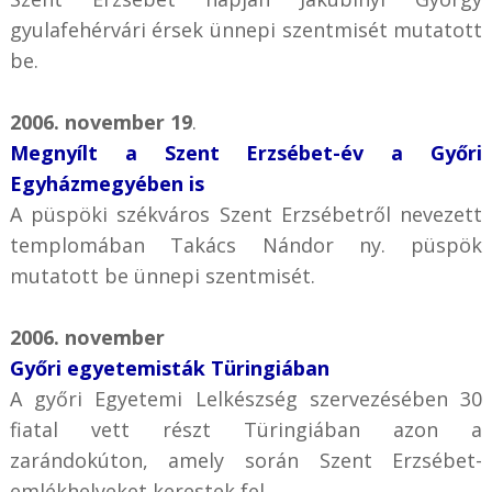
gyulafehérvári érsek ünnepi szentmisét mutatott
be.
2006. november 19
.
Megnyílt a Szent Erzsébet-év a Győri
Egyházmegyében is
A püspöki székváros Szent Erzsébetről nevezett
templomában Takács Nándor ny. püspök
mutatott be ünnepi szentmisét.
2006. november
Győri egyetemisták Türingiában
A győri Egyetemi Lelkészség szervezésében 30
fiatal vett részt Türingiában azon a
zarándokúton, amely során Szent Erzsébet-
emlékhelyeket kerestek fel.