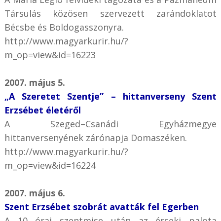
Társulás közösen szervezett zarándoklatot
Bécsbe és Boldogasszonyra.
http://www.magyarkurir.hu/?
m_op=view&id=16223
2007. május 5.
„A Szeretet Szentje” – hittanverseny Szent
Erzsébet életéről
A Szeged–Csanádi Egyházmegye
hittanversenyének zárónapja Domaszéken.
http://www.magyarkurir.hu/?
m_op=view&id=16224
2007. május 6.
Szent Erzsébet szobrát avatták fel Egerben
A 10 órai szentmise után az érseki palota