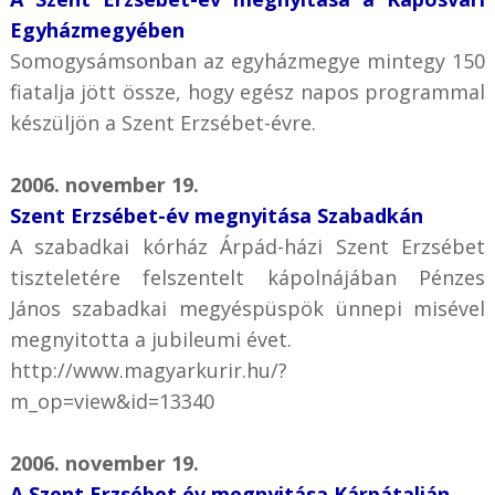
Egyházmegyében
Somogysámsonban az egyházmegye mintegy 150
fiatalja jött össze, hogy egész napos programmal
készüljön a Szent Erzsébet-évre.
2006. november 19.
Szent Erzsébet-év megnyitása Szabadkán
A szabadkai kórház Árpád-házi Szent Erzsébet
tiszteletére felszentelt kápolnájában Pénzes
János szabadkai megyéspüspök ünnepi misével
megnyitotta a jubileumi évet.
http://www.magyarkurir.hu/?
m_op=view&id=13340
2006. november 19.
A Szent Erzsébet év megnyitása Kárpátalján