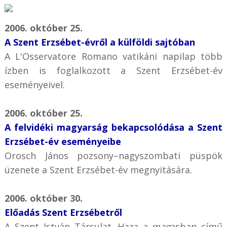
2006. október 25.
A Szent Erzsébet-évről a külföldi sajtóban
A L'Osservatore Romano vatikáni napilap több
ízben is foglalkozott a Szent Erzsébet-év
eseményeivel.
2006. október 25.
A felvidéki magyarság bekapcsolódása a Szent
Erzsébet-év eseményeibe
Orosch János pozsony–nagyszombati püspök
üzenete a Szent Erzsébet-év megnyitására.
2006. október 30.
Előadás Szent Erzsébetről
A Szent István Társulat
Haza a mag
asban című