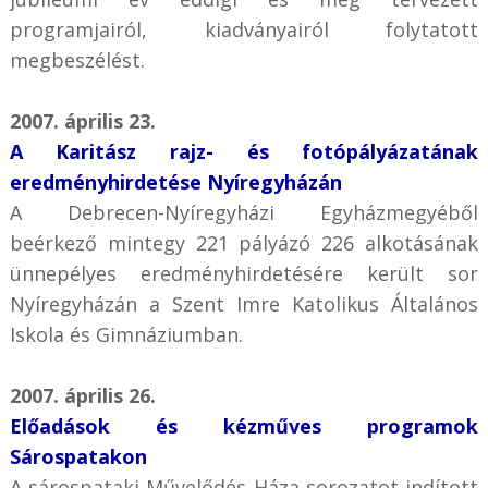
programjairól, kiadványairól folytatott
megbeszélést.
2007. április 23.
A Karitász rajz- és fotópályázatának
eredményhirdetése Nyíregyházán
A Debrecen-Nyíregyházi Egyházmegyéből
beérkező mintegy 221 pályázó 226 alkotásának
ünnepélyes eredményhirdetésére került sor
Nyíregyházán a Szent Imre Katolikus Általános
Iskola és Gimnáziumban.
2007. április 26.
Előadások és kézműves programok
Sárospatakon
A sárospataki Művelődés Háza sorozatot indított