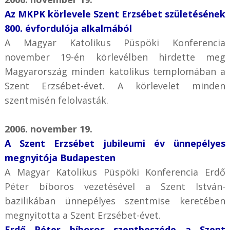
Az MKPK körlevele Szent Erzsébet születésének
800. évfordulója alkalmából
A Magyar Katolikus Püspöki Konferencia
november 19-én körlevélben hirdette meg
Magyarország minden katolikus templomában a
Szent Erzsébet-évet. A körlevelet minden
szentmisén felolvasták.
2006. november 19.
A Szent Erzsébet jubileumi év ünnepélyes
megnyitója Budapesten
A Magyar Katolikus Püspöki Konferencia Erdő
Péter bíboros vezetésével a Szent István-
bazilikában ünnepélyes szentmise keretében
megnyitotta a Szent Erzsébet-évet.
Erdő Péter bíboros szentbeszéde a Szent