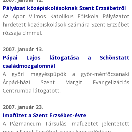
Pályázat középiskolásoknak Szent Erzsébetről
Az Apor Vilmos Katolikus Főiskola Pályázatot
hirdetett középiskolások számára Szent Erzsébet
rózsája címmel.
2007. január 13.
Pápai Lajos látogatása a Schönstatt
családmozgalomnál
A győri megyéspüpök a győr-ménfőcsanaki
Árpád-házi Szent Margit Evangelizációs
Centrumba látogatott.
2007. január 23.
Imafüzet a Szent Erzsébet-évre
A Pázmaneum Társulás imafüzetet jelentetett
meg a Szent Erzsébet-évhez kapcsolódóan.