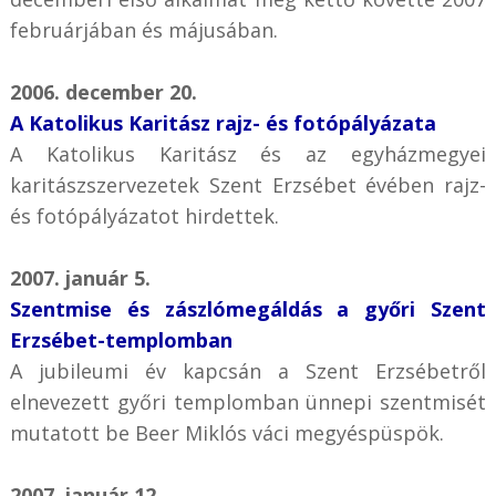
februárjában és májusában.
2006. december 20.
A Katolikus Karitász rajz- és fotópályázata
A Katolikus Karitász és az egyházmegyei
karitászszervezetek Szent Erzsébet évében rajz-
és fotópályázatot hirdettek.
2007. január 5.
Szentmise és zászlómegáldás a győri Szent
Erzsébet-templomban
A jubileumi év kapcsán a Szent Erzsébetről
elnevezett győri templomban ünnepi szentmisét
mutatott be Beer Miklós váci megyéspüspök.
2007. január 12.