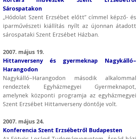
Sárospatakon
„Hódolat Szent Erzsébet előtt” címmel képző- és
iparművészeti kiállítás nyílt az újonnan átadott
sárospataki Szent Erzsébet Házban.
2007. május 19.
Hittanverseny és gyermeknap Nagykálló–
Harangodon
Nagykálló–Harangodon második alkalommal
rendeztek Egyházmegyei Gyermeknapot,
amelynek központi programja az egyházmegyei
Szent Erzsébet Hittanverseny döntője volt.
2007. május 24.
Konferencia Szent Erzsébetről Budapesten
Az Eötvös Loránd Tudományegyetem „Árpád-házi