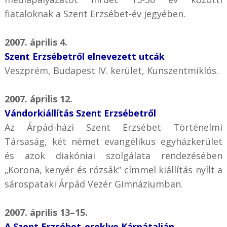
fiataloknak a Szent Erzsébet-év jegyében.
2007. április 4.
Szent Erzsébetről elnevezett utcák
Veszprém, Budapest IV. kerület, Kunszentmiklós.
2007. április 12.
Vándorkiállítás Szent Erzsébetről
Az Árpád-házi Szent Erzsébet Történelmi
Társaság, két német evangélikus egyházkerület
és azok diakóniai szolgálata rendezésében
„Korona, kenyér és rózsák” címmel kiállítás nyílt a
sárospataki Árpád Vezér Gimnáziumban.
2007. április 13–15.
A Szent Erzsébet-ereklye Kárpátalján