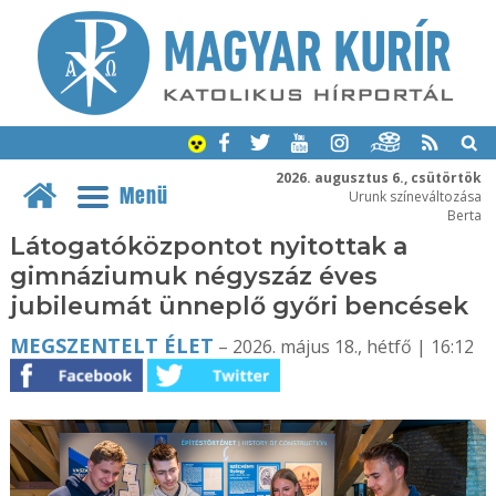
2026. augusztus 6., csütörtök
Menü
Urunk színeváltozása
Berta
Látogatóközpontot nyitottak a
gimnáziumuk négyszáz éves
jubileumát ünneplő győri bencések
MEGSZENTELT ÉLET
– 2026. május 18., hétfő | 16:12