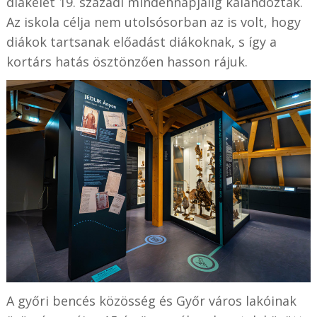
diákélet 19. századi mindennapjaiig kalandoztak.
Az iskola célja nem utolsósorban az is volt, hogy
diákok tartsanak előadást diákoknak, s így a
kortárs hatás ösztönzően hasson rájuk.
A győri bencés közösség és Győr város lakóinak