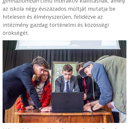
gimnáziumban
című interaktív kiállításnak, amely
az iskola négy évszázados múltját mutatja be
hitelesen és élményszerűen, felidézve az
intézmény gazdag történelmi és közösségi
örökségét.