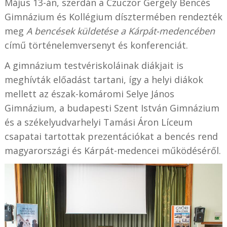
Május 13-án, szerdán a Czuczor Gergely Bencés
Gimnázium és Kollégium dísztermében rendezték
meg
A bencések küldetése a Kárpát-medencében
című történelemversenyt és konferenciát.
A gimnázium testvériskoláinak diákjait is
meghívták előadást tartani, így a helyi diákok
mellett az észak-komáromi Selye János
Gimnázium, a budapesti Szent István Gimnázium
és a székelyudvarhelyi Tamási Áron Líceum
csapatai tartottak prezentációkat a bencés rend
magyarországi és Kárpát-medencei működéséről.