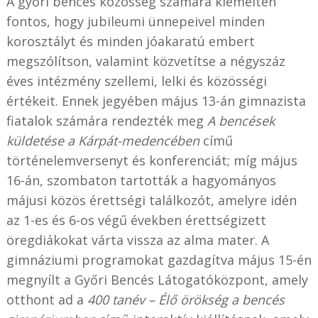
A győri bencés közösség számára kiemelten
fontos, hogy jubileumi ünnepeivel minden
korosztályt és minden jóakaratú embert
megszólítson, valamint közvetítse a négyszáz
éves intézmény szellemi, lelki és közösségi
értékeit. Ennek jegyében május 13-án gimnazista
fiatalok számára rendezték meg
A bencések
küldetése a Kárpát-medencében
című
történelemversenyt és konferenciát; míg május
16-án, szombaton tartották a hagyományos
májusi közös érettségi találkozót, amelyre idén
az 1-es és 6-os végű években érettségizett
öregdiákokat várta vissza az alma mater. A
gimnáziumi programokat gazdagítva május 15-én
megnyílt a Győri Bencés Látogatóközpont, amely
otthont ad a
400 tanév – Élő örökség a bencés