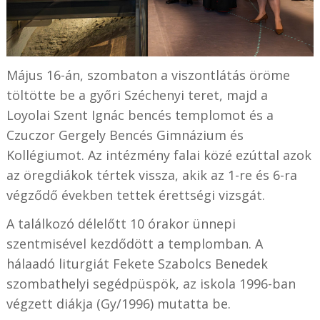
Május 16-án, szombaton a viszontlátás öröme
töltötte be a győri Széchenyi teret, majd a
Loyolai Szent Ignác bencés templomot és a
Czuczor Gergely Bencés Gimnázium és
Kollégiumot. Az intézmény falai közé ezúttal azok
az öregdiákok tértek vissza, akik az 1-re és 6-ra
végződő években tettek érettségi vizsgát.
A találkozó délelőtt 10 órakor ünnepi
szentmisével kezdődött a templomban. A
hálaadó liturgiát Fekete Szabolcs Benedek
szombathelyi segédpüspök, az iskola 1996-ban
végzett diákja (Gy/1996) mutatta be.