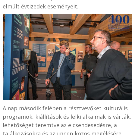
elmúlt évtizedek eseményeit.
A nap második felében a résztvevőket kulturális
programok, kiállítások és lelki alkalmak is várták,
lehetőséget teremtve az elcsendesedésre, a
találkozásokra és az ünnep közös megélésére.