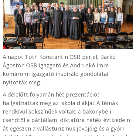
A napot Tóth Konstantin OSB perjel, Barkó
Ágoston OSB igazgató és Andruskó Imre
komáromi igazgató inspiráló gondolatai
nyitották meg.
A délelőtt folyamán hét prezentációt
hallgathattak meg az iskola diákjai. A témák
rendkívül sokszínűek voltak: a bakonybéli
csendtől a pártállami diktatúra nehéz évtizedein
át egészen a vallásturizmus jövőjéig és a győri