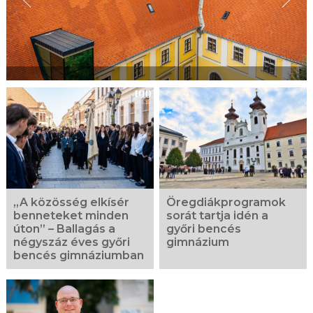
„A közösség elkísér
Öregdiákprogramok
benneteket minden
sorát tartja idén a
úton” – Ballagás a
győri bencés
négyszáz éves győri
gimnázium
bencés gimnáziumban