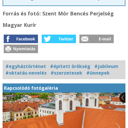
Forrás és f
otó: Szent Mór Bencés Perjelség
Magyar Kurír
#egyháztörténet
#épített örökség
#jubileum
#oktatás-nevelés
#szerzetesek
#ünnepek
Kapcsolódó fotógaléria