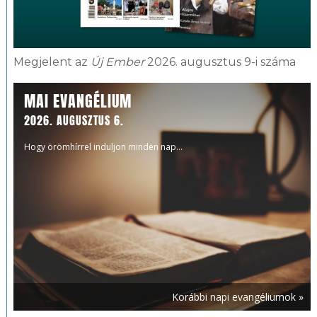
Megjelent az
Új Ember
2026. augusztus 9-i száma
MAI EVANGÉLIUM
2026. AUGUSZTUS 6.
Hogy örömhírrel induljon minden nap...
Korábbi napi evangéliumok »