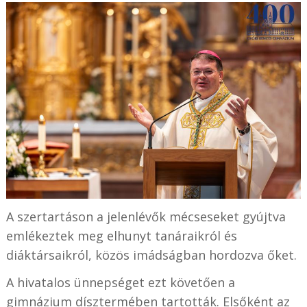
A szertartáson a jelenlévők mécseseket gyújtva
emlékeztek meg elhunyt tanáraikról és
diáktársaikról, közös imádságban hordozva őket.
A hivatalos ünnepséget ezt követően a
gimnázium dísztermében tartották. Elsőként az