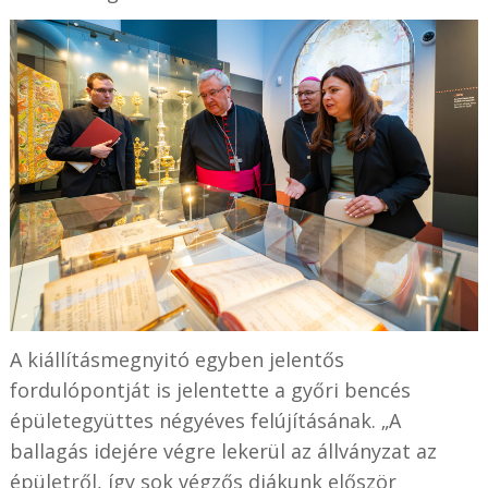
A kiállításmegnyitó egyben jelentős
fordulópontját is jelentette a győri bencés
épületegyüttes négyéves felújításának. „A
ballagás idejére végre lekerül az állványzat az
épületről, így sok végzős diákunk először