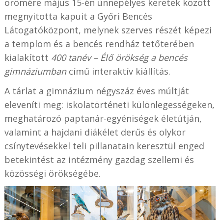
örömére május 15-én ünnepélyes keretek között
megnyitotta kapuit a Győri Bencés
Látogatóközpont, melynek szerves részét képezi
a templom és a bencés rendház tetőterében
kialakított
400 tanév – Élő örökség a bencés
gimnáziumban
című interaktív kiállítás.
A tárlat a gimnázium négyszáz éves múltját
eleveníti meg: iskolatörténeti különlegességeken,
meghatározó paptanár-egyéniségek életútján,
valamint a hajdani diákélet derűs és olykor
csínytevésekkel teli pillanatain keresztül enged
betekintést az intézmény gazdag szellemi és
közösségi örökségébe.