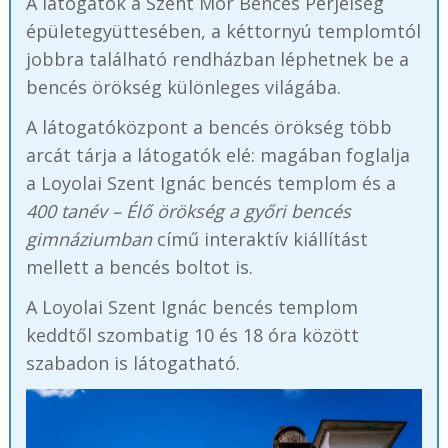
A látogatók a Szent Mór Bencés Perjelség
épületegyüttesében, a kéttornyú templomtól
jobbra található rendházban léphetnek be a
bencés örökség különleges világába.
A látogatóközpont a bencés örökség több
arcát tárja a látogatók elé: magában foglalja
a Loyolai Szent Ignác bencés templom és a
400 tanév – Élő örökség a győri bencés
gimnáziumban
című interaktív kiállítást
mellett a bencés boltot is.
A Loyolai Szent Ignác bencés templom
keddtől szombatig 10 és 18 óra között
szabadon is látogatható.