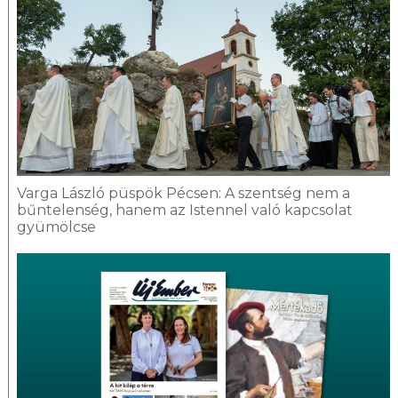
Varga László püspök Pécsen: A szentség nem a
bűntelenség, hanem az Istennel való kapcsolat
gyümölcse