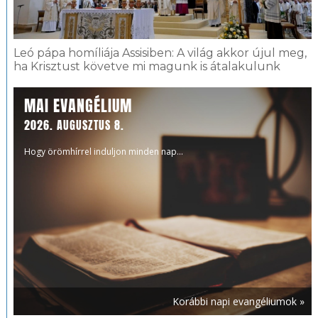
Leó pápa homíliája Assisiben: A világ akkor újul meg,
ha Krisztust követve mi magunk is átalakulunk
MAI EVANGÉLIUM
2026. AUGUSZTUS 8.
Hogy örömhírrel induljon minden nap...
Korábbi napi evangéliumok »