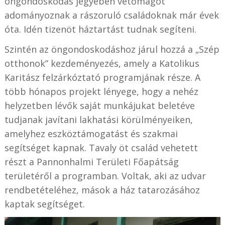
öngondoskodás jegyében vetőmagot
adományoznak a rászoruló családoknak már évek
óta. Idén tizenöt háztartást tudnak segíteni.
Szintén az öngondoskodáshoz járul hozzá a „Szép
otthonok” kezdeményezés, amely a Katolikus
Karitász felzárkóztató programjának része. A
több hónapos projekt lényege, hogy a nehéz
helyzetben lévők saját munkájukat beletéve
tudjanak javítani lakhatási körülményeiken,
amelyhez eszköztámogatást és szakmai
segítséget kapnak. Tavaly öt család vehetett
részt a Pannonhalmi Területi Főapátság
területéről a programban. Voltak, aki az udvar
rendbetételéhez, mások a ház tatarozásához
kaptak segítséget.