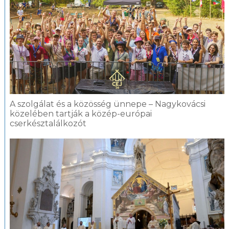
A szolgálat és a közösség ünnepe – Nagykovácsi
közelében tartják a közép-európai
cserkésztalálkozót