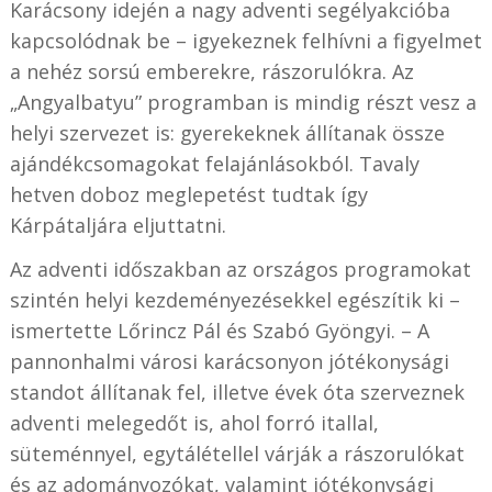
Karácsony idején a nagy adventi segélyakcióba
kapcsolódnak be – igyekeznek felhívni a figyelmet
a nehéz sorsú emberekre, rászorulókra. Az
„Angyalbatyu” programban is mindig részt vesz a
helyi szervezet is: gyerekeknek állítanak össze
ajándékcsomagokat felajánlásokból. Tavaly
hetven doboz meglepetést tudtak így
Kárpátaljára eljuttatni.
Az adventi időszakban az országos programokat
szintén helyi kezdeményezésekkel egészítik ki –
ismertette Lőrincz Pál és Szabó Gyöngyi. – A
pannonhalmi városi karácsonyon jótékonysági
standot állítanak fel, illetve évek óta szerveznek
adventi melegedőt is, ahol forró itallal,
süteménnyel, egytálétellel várják a rászorulókat
és az adományozókat, valamint jótékonysági