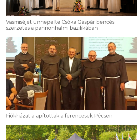
Vasmiséjét ünnepelte Csóka Gáspár bencés
szerzetes a pannonhalmi bazilikában
Fiókházat alapítottak a ferencesek Pécsen