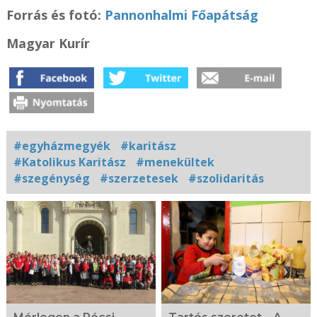
Forrás és f
otó:
Pannonhalmi Főapátság
Magyar Kurír
#egyházmegyék
#karitász
#Katolikus Karitász
#menekültek
#szegénység
#szerzetesek
#szolidaritás
Kapcsolódó
fotógaléria