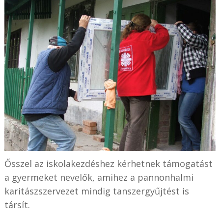
Ősszel az iskolakezdéshez kérhetnek támogatást
a gyermeket nevelők, amihez a pannonhalmi
karitászszervezet mindig tanszergyűjtést is
társít.