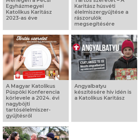
Mérlegen a Pécsi
Tartós szeretet – A
Egyházmegyei
Karitász húsvéti
Katolikus Karitász
élelmiszergyűjtése a
2023-as éve
rászorulók
megsegítésére
A Magyar Katolikus
Angyalbatyu
Püspöki Konferencia
készítésére hív idén is
körlevele a 2024. évi
a Katolikus Karitász
nagyböjti
tartósélelmiszer-
gyűjtésről