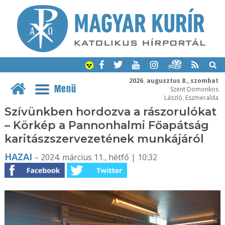
2026. augusztus 8., szombat
Menü
Szent Domonkos
László, Eszmeralda
Szívünkben hordozva a rászorulókat
– Körkép a Pannonhalmi Főapátság
karitászszervezetének munkájáról
HAZAI
– 2024. március 11., hétfő | 10:32