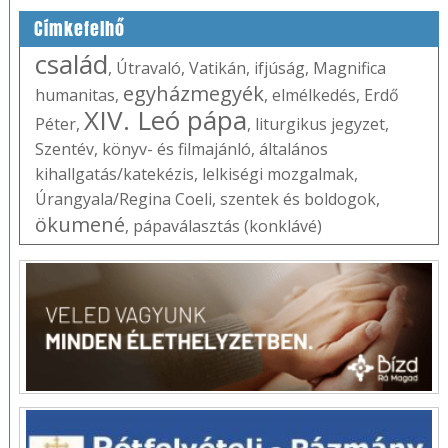
Címkefelhő
család
,
Útravaló
,
Vatikán
,
ifjúság
,
Magnifica
egyházmegyék
humanitas
,
,
elmélkedés
,
Erdő
XIV. Leó pápa
Péter
,
,
liturgikus jegyzet
,
Szentév
,
könyv- és filmajánló
,
általános
kihallgatás/katekézis
,
lelkiségi mozgalmak
,
Úrangyala/Regina Coeli
,
szentek és boldogok
,
ökumené
,
pápaválasztás (konklávé)