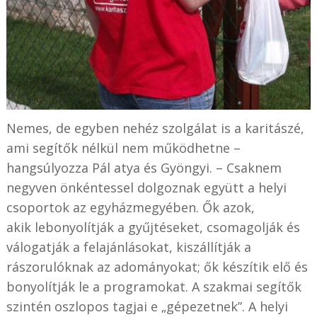
Nemes, de egyben nehéz szolgálat is a karitászé,
ami segítők nélkül nem működhetne –
hangsúlyozza Pál atya és Gyöngyi. – Csaknem
negyven önkéntessel dolgoznak együtt a helyi
csoportok az egyházmegyében. Ők azok,
akik lebonyolítják a gyűjtéseket, csomagolják és
válogatják a felajánlásokat, kiszállítják a
rászorulóknak az adományokat; ők készítik elő és
bonyolítják le a programokat. A szakmai segítők
szintén oszlopos tagjai e „gépezetnek”. A helyi