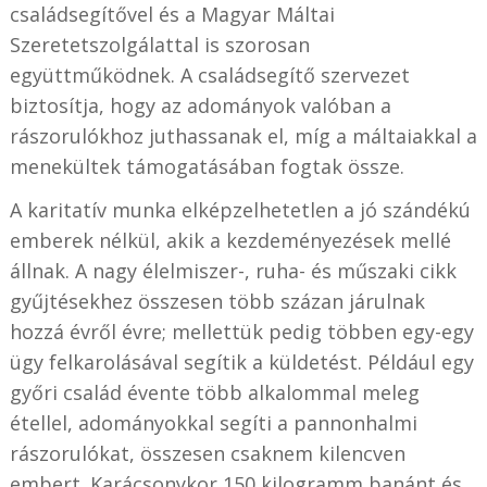
családsegítővel és a Magyar Máltai
Szeretetszolgálattal is szorosan
együttműködnek. A családsegítő szervezet
biztosítja, hogy az adományok valóban a
rászorulókhoz juthassanak el, míg a máltaiakkal a
menekültek támogatásában fogtak össze.
A karitatív munka elképzelhetetlen a jó szándékú
emberek nélkül, akik a kezdeményezések mellé
állnak. A nagy élelmiszer-, ruha- és műszaki cikk
gyűjtésekhez összesen több százan járulnak
hozzá évről évre; mellettük pedig többen egy-egy
ügy felkarolásával segítik a küldetést. Például egy
győri család évente több alkalommal meleg
étellel, adományokkal segíti a pannonhalmi
rászorulókat, összesen csaknem kilencven
embert. Karácsonykor 150 kilogramm banánt és