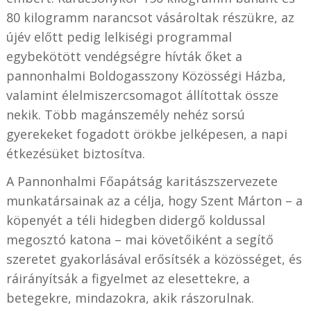
80 kilogramm narancsot vásároltak részükre, az
újév előtt pedig lelkiségi programmal
egybekötött vendégségre hívták őket a
pannonhalmi Boldogasszony Közösségi Házba,
valamint élelmiszercsomagot állítottak össze
nekik. Több magánszemély nehéz sorsú
gyerekeket fogadott örökbe jelképesen, a napi
étkezésüket biztosítva.
A Pannonhalmi Főapátság karitászszervezete
munkatársainak az a célja, hogy Szent Márton – a
köpenyét a téli hidegben didergő koldussal
megosztó katona – mai követőiként a segítő
szeretet gyakorlásával erősítsék a közösséget, és
ráirányítsák a figyelmet az elesettekre, a
betegekre, mindazokra, akik rászorulnak.