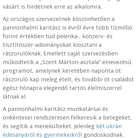
vásárt is hirdetnek erre az alkalomra.
Az országos szervezetnek köszönhetően a
pannonhalmi karitász is évről évre több tízmillió
forint értékben tud pelenka-, konzerv- és
tisztítószer-adományokat kiosztani a
rászorulóknak. Emellett saját szervezésben
működtetik a „Szent Márton-asztala” elnevezésű
programot, amelynek keretében naponta öt
rászoruló kap meleg ételt, és további öt családot
egész hónapra elegendő tartós élelmiszerrel
látnak el.
A pannonhalmi karitász munkatársai és
önkéntesei rendszeresen felkeresik a betegeket,
és segítik a menekülteket. Jelenleg
két ukrán
édesanyáról és gyermekeikről
gondoskodnak.