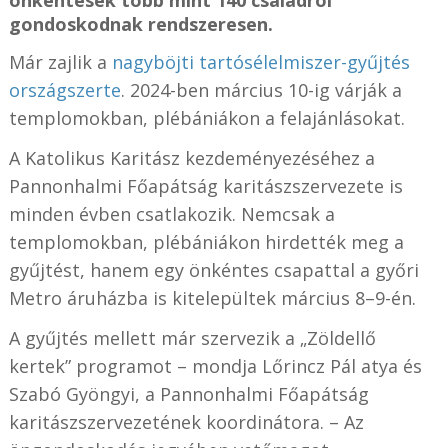
önkéntesek több mint 140 családról
gondoskodnak rendszeresen.
Már zajlik a
nagyböjti tartósélelmiszer-gyűjtés
országszerte
. 2024-ben március 10-ig várják a
templomokban, plébániákon a felajánlásokat.
A Katolikus Karitász kezdeményezéséhez a
Pannonhalmi Főapátság karitászszervezete is
minden évben csatlakozik. Nemcsak a
templomokban, plébániákon hirdették meg a
gyűjtést, hanem egy önkéntes csapattal a győri
Metro áruházba is kitelepültek március 8–9-én.
A gyűjtés mellett már szervezik a „Zöldellő
kertek” programot – mondja Lőrincz Pál atya és
Szabó Gyöngyi, a Pannonhalmi Főapátság
karitászszervezetének koordinátora. – Az