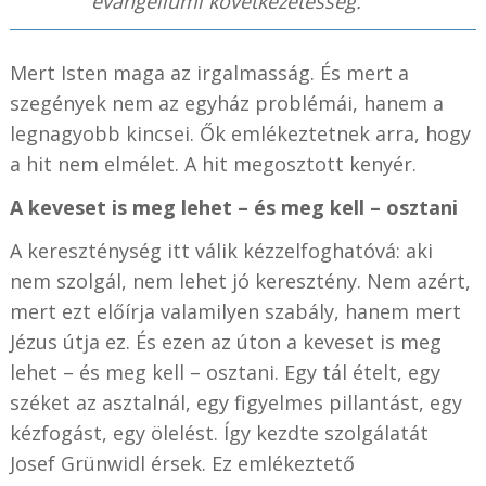
evangéliumi következetesség.
Mert Isten maga az irgalmasság. És mert a
szegények nem az egyház problémái, hanem a
legnagyobb kincsei. Ők emlékeztetnek arra, hogy
a hit nem elmélet. A hit megosztott kenyér.
A keveset is meg lehet – és meg kell – osztani
A kereszténység itt válik kézzelfoghatóvá: aki
nem szolgál, nem lehet jó keresztény. Nem azért,
mert ezt előírja valamilyen szabály, hanem mert
Jézus útja ez. És ezen az úton a keveset is meg
lehet – és meg kell – osztani. Egy tál ételt, egy
széket az asztalnál, egy figyelmes pillantást, egy
kézfogást, egy ölelést. Így kezdte szolgálatát
Josef Grünwidl érsek. Ez emlékeztető