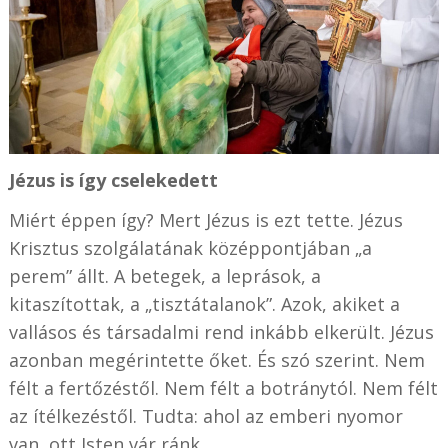
Jézus is így cselekedett
Miért éppen így? Mert Jézus is ezt tette. Jézus
Krisztus szolgálatának középpontjában „a
perem” állt. A betegek, a leprások, a
kitaszítottak, a „tisztátalanok”. Azok, akiket a
vallásos és társadalmi rend inkább elkerült. Jézus
azonban megérintette őket. És szó szerint. Nem
félt a fertőzéstől. Nem félt a botránytól. Nem félt
az ítélkezéstől. Tudta: ahol az emberi nyomor
van, ott Isten vár ránk.