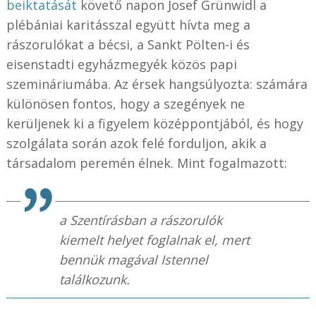
beiktatását
követő napon Josef Grünwidl a
plébániai karitásszal együtt hívta meg a
rászorulókat a bécsi, a Sankt Pölten-i és
eisenstadti egyházmegyék közös papi
szemináriumába. Az érsek hangsúlyozta: számára
különösen fontos, hogy a szegények ne
kerüljenek ki a figyelem középpontjából, és hogy
szolgálata során azok felé forduljon, akik a
társadalom peremén élnek. Mint fogalmazott:
a Szentírásban a rászorulók
kiemelt helyet foglalnak el, mert
bennük magával Istennel
találkozunk.