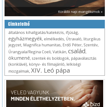
Korábbi napi evangéliumok »
Címkefelhő
általános kihallgatás/katekézis
,
ifjúság
,
egyházmegyék
,
elmélkedés
,
Útravaló
,
liturgikus
jegyzet
,
Magnifica humanitas
,
Erdő Péter
,
Szentév
,
család
Úrangyala/Regina Coeli
,
Vatikán
,
,
ökumené
,
szentek és boldogok
,
pápaválasztás
(konklávé)
,
könyv- és filmajánló
,
lelkiségi
XIV. Leó pápa
mozgalmak
,