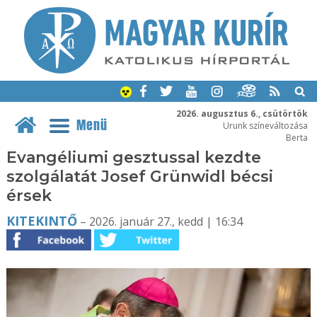
2026. augusztus 6., csütörtök
Menü
Urunk színeváltozása
Berta
Evangéliumi gesztussal kezdte
szolgálatát Josef Grünwidl bécsi
érsek
KITEKINTŐ
– 2026. január 27., kedd | 16:34