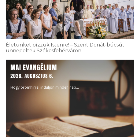
Életünket bízzuk Istenre! – Szent Donát-búcsút
ünnepeltek Székesfehérváron
MAI EVANGÉLIUM
2026. AUGUSZTUS 6.
Hogy örömhírrel induljon minden nap...