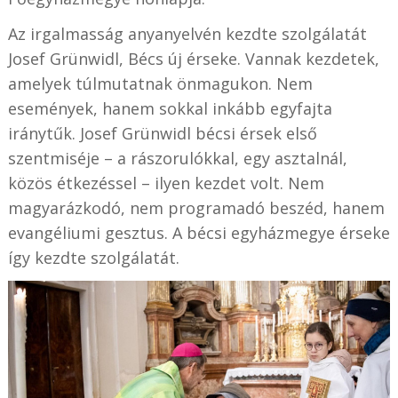
Az irgalmasság anyanyelvén kezdte szolgálatát
Josef Grünwidl, Bécs új érseke. Vannak kezdetek,
amelyek túlmutatnak önmagukon. Nem
események, hanem sokkal inkább egyfajta
iránytűk. Josef Grünwidl bécsi érsek első
szentmiséje – a rászorulókkal, egy asztalnál,
közös étkezéssel – ilyen kezdet volt. Nem
magyarázkodó, nem programadó beszéd, hanem
evangéliumi gesztus. A bécsi egyházmegye érseke
így kezdte szolgálatát.