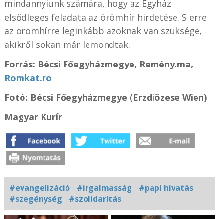
mindannyiunk számára, hogy az Egyház
elsődleges feladata az örömhír hirdetése. S erre
az örömhírre leginkább azoknak van szüksége,
akikről sokan már lemondtak.
Forrás: Bécsi Főegyházmegye, Remény.ma,
Romkat.ro
Fotó: Bécsi Főegyházmegye (Erzdiözese Wien)
Magyar Kurír
#evangelizáció
#irgalmasság
#papi hivatás
#szegénység
#szolidaritás