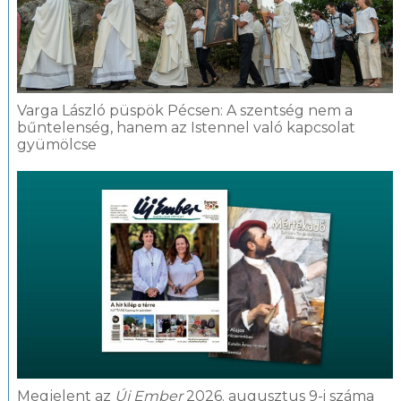
Varga László püspök Pécsen: A szentség nem a
bűntelenség, hanem az Istennel való kapcsolat
gyümölcse
Megjelent az
Új Ember
2026. augusztus 9-i száma