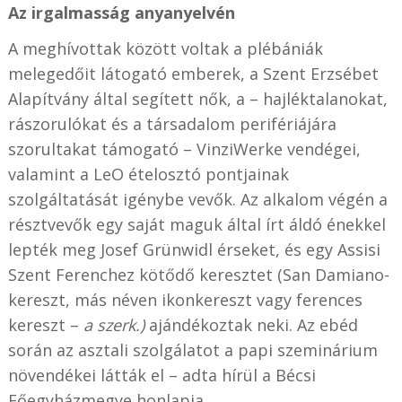
Az irgalmasság anyanyelvén
A meghívottak között voltak a plébániák
melegedőit látogató emberek, a Szent Erzsébet
Alapítvány által segített nők, a – hajléktalanokat,
rászorulókat és a társadalom perifériájára
szorultakat támogató – VinziWerke vendégei,
valamint a LeO ételosztó pontjainak
szolgáltatását igénybe vevők. Az alkalom végén a
résztvevők egy saját maguk által írt áldó énekkel
lepték meg Josef Grünwidl érseket, és egy Assisi
Szent Ferenchez kötődő keresztet (San Damiano-
kereszt, más néven ikonkereszt vagy ferences
kereszt –
a szerk.)
ajándékoztak neki. Az ebéd
során az asztali szolgálatot a papi szeminárium
növendékei látták el – adta hírül a Bécsi
Főegyházmegye honlapja.