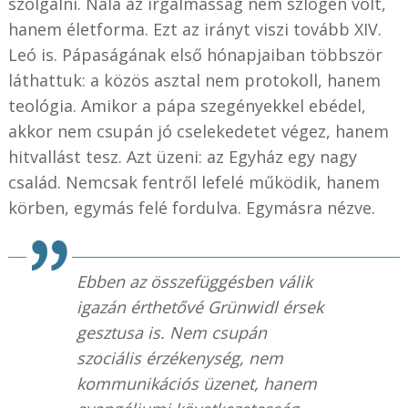
szolgálni. Nála az irgalmasság nem szlogen volt,
hanem életforma. Ezt az irányt viszi tovább XIV.
Leó is. Pápaságának első hónapjaiban többször
láthattuk: a közös asztal nem protokoll, hanem
teológia. Amikor a pápa szegényekkel ebédel,
akkor nem csupán jó cselekedetet végez, hanem
hitvallást tesz. Azt üzeni: az Egyház egy nagy
család. Nemcsak fentről lefelé működik, hanem
körben, egymás felé fordulva. Egymásra nézve.
Ebben az összefüggésben válik
igazán érthetővé Grünwidl érsek
gesztusa is. Nem csupán
szociális érzékenység, nem
kommunikációs üzenet, hanem