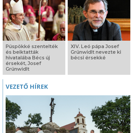
Kapcsolódó
fotógaléria
Püspökké szentelték
XIV. Leó pápa Josef
és beiktatták
Grünwidlt nevezte ki
hivatalába Bécs új
bécsi érsekké
érsekét, Josef
Grünwidlt
VEZETŐ HÍREK