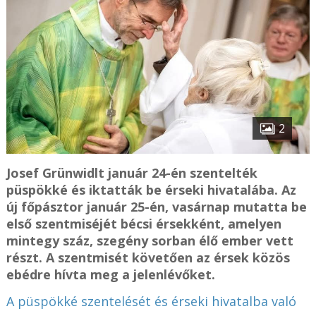
2
Josef Grünwidlt január 24-én szentelték
püspökké és iktatták be érseki hivatalába. Az
új főpásztor január 25-én, vasárnap mutatta be
első szentmiséjét bécsi érsekként, amelyen
mintegy száz, szegény sorban élő ember vett
részt. A szentmisét követően az érsek közös
ebédre hívta meg a jelenlévőket.
A püspökké szentelését és érseki hivatalba való