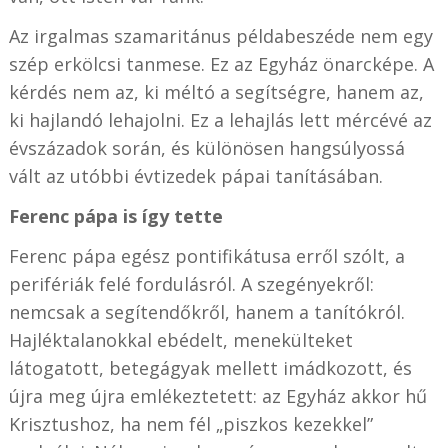
Az irgalmas szamaritánus példabeszéde nem egy
szép erkölcsi tanmese. Ez az Egyház önarcképe. A
kérdés nem az, ki méltó a segítségre, hanem az,
ki hajlandó lehajolni. Ez a lehajlás lett mércévé az
évszázadok során, és különösen hangsúlyossá
vált az utóbbi évtizedek pápai tanításában.
Ferenc pápa is így tette
Ferenc pápa egész pontifikátusa erről szólt, a
perifériák felé fordulásról. A szegényekről:
nemcsak a segítendőkről, hanem a tanítókról.
Hajléktalanokkal ebédelt, menekülteket
látogatott, betegágyak mellett imádkozott, és
újra meg újra emlékeztetett: az Egyház akkor hű
Krisztushoz, ha nem fél „piszkos kezekkel”