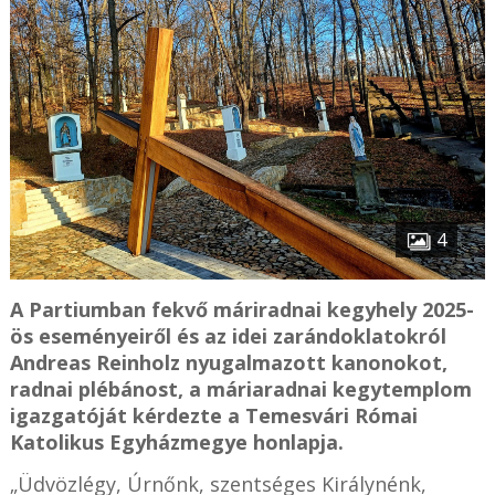
4
A Partiumban fekvő máriradnai kegyhely 2025-
ös eseményeiről és az idei zarándoklatokról
Andreas Reinholz nyugalmazott kanonokot,
radnai plébánost, a máriaradnai kegytemplom
igazgatóját kérdezte a Temesvári Római
Katolikus Egyházmegye honlapja.
„Üdvözlégy, Úrnőnk, szentséges Királynénk,