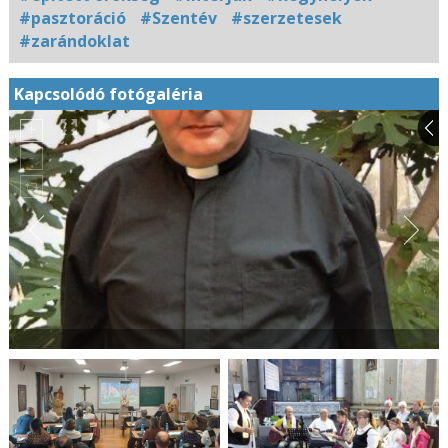
#pasztoráció
#Szentév
#szerzetesek
#zarándoklat
Kapcsolódó fotógaléria