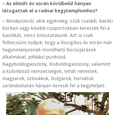
– Az elmúlt év során körülbelül hányan
látogattak el a radnai kegytemplomhoz?
– Mindazokról, akik egyénileg, szűk családi, baráti
körben vagy kisebb csoportokban keresték fel a
bazilikát, nincs kimutatásunk. Azt is csak
felbecsülni tudjuk, hogy a liturgikus év során már
hagyományosnak mondható búcsújárások
alkalmával, például pünkösd,
Nagyboldogasszony, Kisboldogasszony, valamint
a különböző nemzetiségek, tehát németek,
magyarok, szlovákok, bolgárok, horvátok
zarándoklatán hányan keresik fel a kegyhelyet.