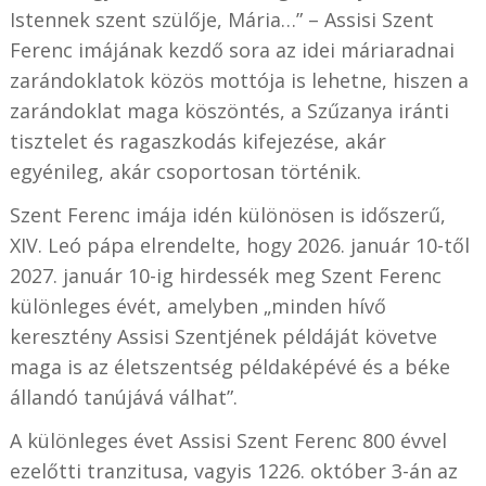
Istennek szent szülője, Mária…” – Assisi Szent
Ferenc imájának kezdő sora az idei máriaradnai
zarándoklatok közös mottója is lehetne, hiszen a
zarándoklat maga köszöntés, a Szűzanya iránti
tisztelet és ragaszkodás kifejezése, akár
egyénileg, akár csoportosan történik.
Szent Ferenc imája idén különösen is időszerű,
XIV. Leó pápa elrendelte, hogy 2026. január 10-től
2027. január 10-ig hirdessék meg Szent Ferenc
különleges évét, amelyben „minden hívő
keresztény Assisi Szentjének példáját követve
maga is az életszentség példaképévé és a béke
állandó tanújává válhat”.
A különleges évet Assisi Szent Ferenc 800 évvel
ezelőtti tranzitusa, vagyis 1226. október 3-án az