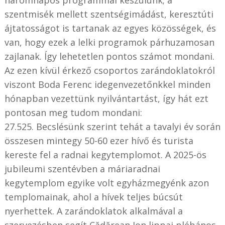
szentmisék mellett szentségimádást, keresztúti
ájtatosságot is tartanak az egyes közösségek, és
van, hogy ezek a lelki programok párhuzamosan
zajlanak. Így lehetetlen pontos számot mondani.
Az ezen kívül érkező csoportos zarándoklatokról
viszont Boda Ferenc idegenvezetőnkkel minden
hónapban vezettünk nyilvántartást, így hát ezt
pontosan meg tudom mondani:
27.525. Becslésünk szerint tehát a tavalyi év során
összesen mintegy 50-60 ezer hívő és turista
kereste fel a radnai kegytemplomot. A 2025-ös
jubileumi szentévben a máriaradnai
kegytemplom egyike volt egyházmegyénk azon
templomainak, ahol a hívek teljes búcsút
nyerhettek. A zarándoklatok alkalmával a
szervezésben segít Cădărean Ion lippai plébános,