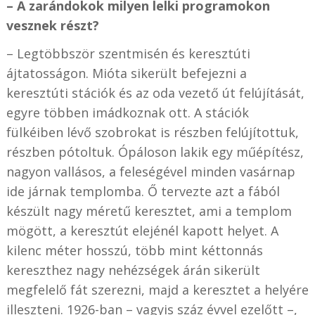
– A zarándokok milyen lelki programokon
vesznek részt?
– Legtöbbször szentmisén és keresztúti
ájtatosságon. Mióta sikerült befejezni a
keresztúti stációk és az oda vezető út felújítását,
egyre többen imádkoznak ott. A stációk
fülkéiben lévő szobrokat is részben felújítottuk,
részben pótoltuk. Ópáloson lakik egy műépítész,
nagyon vallásos, a feleségével minden vasárnap
ide járnak templomba. Ő tervezte azt a fából
készült nagy méretű keresztet, ami a templom
mögött, a keresztút elejénél kapott helyet. A
kilenc méter hosszú, több mint kéttonnás
kereszthez nagy nehézségek árán sikerült
megfelelő fát szerezni, majd a keresztet a helyére
illeszteni. 1926-ban – vagyis száz évvel ezelőtt –,