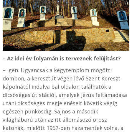
– Az idei év folyamán is terveznek felújítást?
– Igen. Ugyancsak a kegytemplom mögötti
dombon, a keresztút végén lévő Szent Kereszt-
kápolnától indulva bal oldalon találhatók a
dicsőséges út stációi, amelyek Jézus feltámadása
utáni dicsőséges megjelenéseit követik végig
egészen pünkösdig. Sajnos a második
világháború után az itt állomásozó orosz
katonák, mielőtt 1952-ben hazamentek volna, a