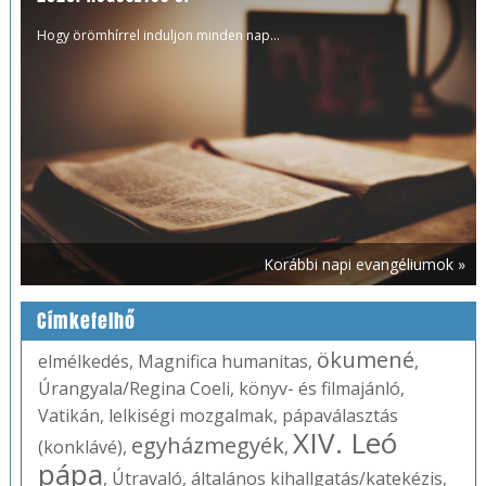
Hogy örömhírrel induljon minden nap...
Korábbi napi evangéliumok »
Címkefelhő
ökumené
elmélkedés
,
Magnifica humanitas
,
,
Úrangyala/Regina Coeli
,
könyv- és filmajánló
,
Vatikán
,
lelkiségi mozgalmak
,
pápaválasztás
XIV. Leó
egyházmegyék
(konklávé)
,
,
pápa
,
Útravaló
,
általános kihallgatás/katekézis
,