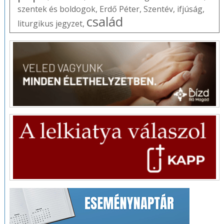
szentek és boldogok
,
Erdő Péter
,
Szentév
,
ifjúság
,
család
liturgikus jegyzet
,