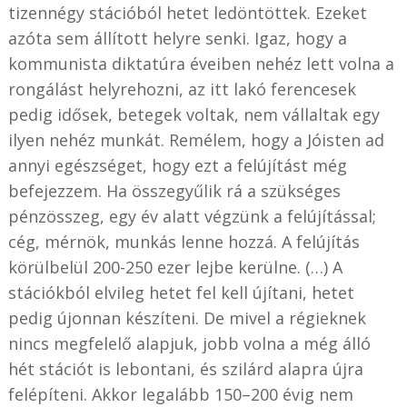
tizennégy stációból hetet ledöntöttek. Ezeket
azóta sem állított helyre senki. Igaz, hogy a
kommunista diktatúra éveiben nehéz lett volna a
rongálást helyrehozni, az itt lakó ferencesek
pedig idősek, betegek voltak, nem vállaltak egy
ilyen nehéz munkát. Remélem, hogy a Jóisten ad
annyi egészséget, hogy ezt a felújítást még
befejezzem. Ha összegyűlik rá a szükséges
pénzösszeg, egy év alatt végzünk a felújítással;
cég, mérnök, munkás lenne hozzá. A felújítás
körülbelül 200-250 ezer lejbe kerülne. (…) A
stációkból elvileg hetet fel kell újítani, hetet
pedig újonnan készíteni. De mivel a régieknek
nincs megfelelő alapjuk, jobb volna a még álló
hét stációt is lebontani, és szilárd alapra újra
felépíteni. Akkor legalább 150–200 évig nem