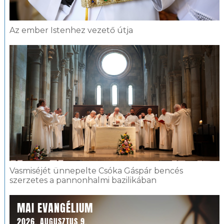
Az ember Istenhez vezető útja
Vasmiséjét ünnepelte Csóka Gáspár bencés
szerzetes a pannonhalmi bazilikában
MAI EVANGÉLIUM
2026. AUGUSZTUS 9.