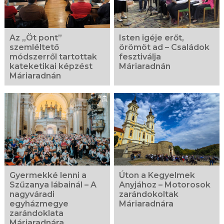
Az „Öt pont”
Isten igéje erőt,
szemléltető
örömöt ad – Családok
módszerről tartottak
fesztiválja
kateketikai képzést
Máriaradnán
Máriaradnán
Gyermekké lenni a
Úton a Kegyelmek
Szűzanya lábainál – A
Anyjához – Motorosok
nagyváradi
zarándokoltak
egyházmegye
Máriaradnára
zarándoklata
Máriaradnára