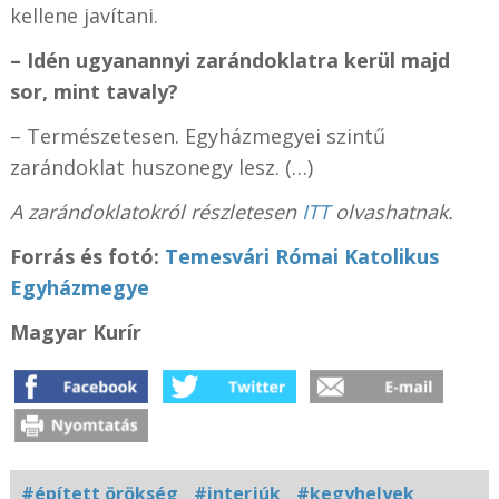
kellene javítani.
– Idén ugyanannyi zarándoklatra kerül majd
sor, mint tavaly?
– Természetesen. Egyházmegyei szintű
zarándoklat huszonegy lesz. (…)
A zarándoklatokról részletesen
ITT
olvashatnak.
Forrás és f
otó:
Temesvári Római Katolikus
Egyházmegye
Magyar Kurír
#épített örökség
#interjúk
#kegyhelyek