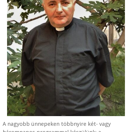
A nagyobb ünnepeken többnyire két- vagy
háromnapos programmal készülünk; a