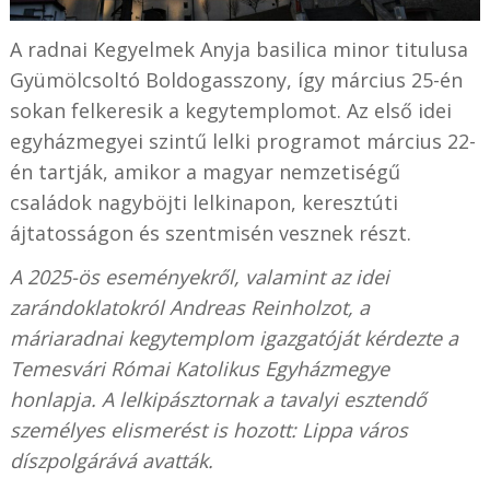
A radnai Kegyelmek Anyja basilica minor titulusa
Gyümölcsoltó Boldogasszony, így március 25-én
sokan felkeresik a kegytemplomot. Az első idei
egyházmegyei szintű lelki programot március 22-
én tartják, amikor a magyar nemzetiségű
családok nagyböjti lelkinapon, keresztúti
ájtatosságon és szentmisén vesznek részt.
A 2025-ös eseményekről, valamint az idei
zarándoklatokról Andreas Reinholzot, a
máriaradnai kegytemplom igazgatóját kérdezte a
Temesvári Római Katolikus Egyházmegye
honlapja. A lelkipásztornak a tavalyi esztendő
személyes elismerést is hozott: Lippa város
díszpolgárává avatták.