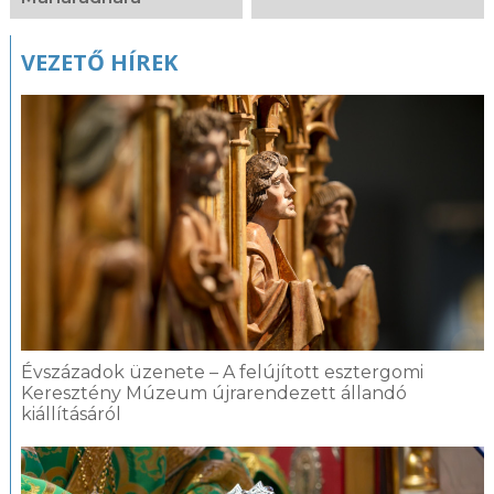
VEZETŐ HÍREK
Évszázadok üzenete – A felújított esztergomi
Keresztény Múzeum újrarendezett állandó
kiállításáról