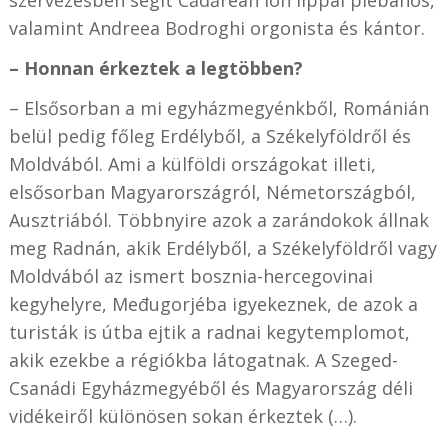
valamint Andreea Bodroghi orgonista és kántor.
– Honnan érkeztek a legtöbben?
– Elsősorban a mi egyházmegyénkből, Románián
belül pedig főleg Erdélyből, a Székelyföldről és
Moldvából. Ami a külföldi országokat illeti,
elsősorban Magyarországról, Németországból,
Ausztriából. Többnyire azok a zarándokok állnak
meg Radnán, akik Erdélyből, a Székelyföldről vagy
Moldvából az ismert bosznia-hercegovinai
kegyhelyre, Međugorjéba igyekeznek, de azok a
turisták is útba ejtik a radnai kegytemplomot,
akik ezekbe a régiókba látogatnak. A Szeged-
Csanádi Egyházmegyéből és Magyarország déli
vidékeiről különösen sokan érkeztek (…).