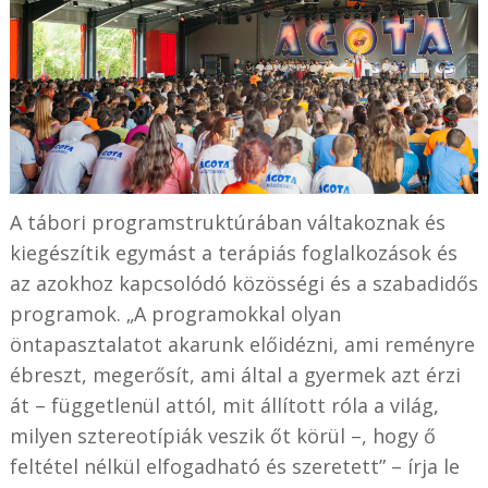
A tábori programstruktúrában váltakoznak és
kiegészítik egymást a terápiás foglalkozások és
az azokhoz kapcsolódó közösségi és a szabadidős
programok. „A programokkal olyan
öntapasztalatot akarunk előidézni, ami reményre
ébreszt, megerősít, ami által a gyermek azt érzi
át – függetlenül attól, mit állított róla a világ,
milyen sztereotípiák veszik őt körül –, hogy ő
feltétel nélkül elfogadható és szeretett” – írja le