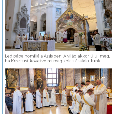
Leó pápa homíliája Assisiben: A világ akkor újul meg,
ha Krisztust követve mi magunk is átalakulunk