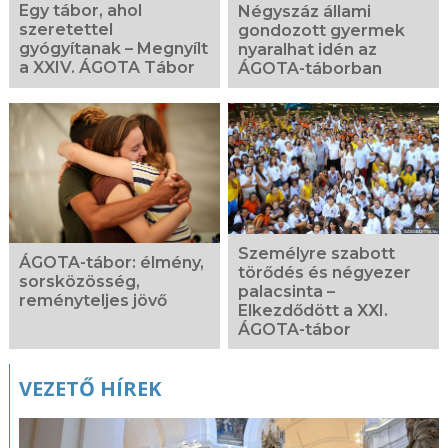
Egy tábor, ahol
Négyszáz állami
szeretettel
gondozott gyermek
gyógyítanak – Megnyílt
nyaralhat idén az
a XXIV. ÁGOTA Tábor
ÁGOTA-táborban
Személyre szabott
ÁGOTA-tábor: élmény,
törődés és négyezer
sorsközösség,
palacsinta –
reményteljes jövő
Elkezdődött a XXI.
ÁGOTA-tábor
VEZETŐ HÍREK