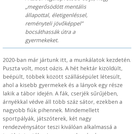
„megerősödött mentális
állapottal, életigenléssel,
reményteli jövőképpel”
bocsáthassák útra a
gyermekeket.
2020-ban már jártunk itt, a munkálatok kezdetén.
Puszta volt, most oázis. A hét hektár kizöldült,
beépült, többek között szállásépület létesült,
ahol a kisebb gyermekek és a lányok egy része
lakik a tábor idején. A fák, cserjék sűrűjében,
árnyékkal védve áll több száz sátor, ezekben a
nagyobb fiúk pihennek. Mindemellett
sportpályák, játszóterek, két nagy
rendezvénysátor teszi kiválóan alkalmassá a