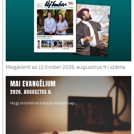
Megjelent az
Új Ember
2026. augusztus 9-i száma
MAI EVANGÉLIUM
2026. AUGUSZTUS 6.
Hogy örömhírrel induljon minden nap...