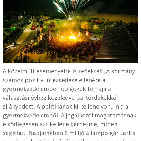
A közelmúlt eseményeire is reflektál: „A kormány
számos pozitív intézkedése ellenére a
gyermekvédelemben dolgozók témája a
választási évhez közeledve pártérdekekké
silányodott. A politikának ki kellene vonulnia a
gyermekvédelemből. A jogalkotói magatartásnak
elsődlegesen azt kellene kérdeznie, miben
segíthet. Napjainkban 8 millió állampolgár tartja