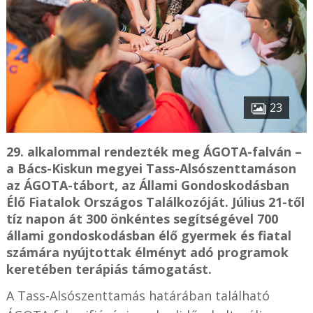
23
29. alkalommal rendezték meg ÁGOTA-falván –
a Bács-Kiskun megyei Tass-Alsószenttamáson
az ÁGOTA-tábort, az Állami Gondoskodásban
Élő Fiatalok Országos Találkozóját. Július 21-től
tíz napon át 300 önkéntes segítségével 700
állami gondoskodásban élő gyermek és fiatal
számára nyújtottak élményt adó programok
keretében terápiás támogatást.
A Tass-Alsószenttamás határában található