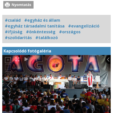
#család
#egyház és állam
#egyház társadalmi tanítása
#evangelizáció
#ifjúság
#önkéntesség
#országos
#szolidaritás
#találkozó
Kapcsolódó fotógaléria