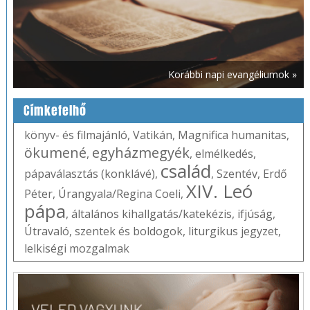
Korábbi napi evangéliumok »
Címkefelhő
könyv- és filmajánló
,
Vatikán
,
Magnifica humanitas
,
ökumené
egyházmegyék
,
,
elmélkedés
,
család
pápaválasztás (konklávé)
,
,
Szentév
,
Erdő
XIV. Leó
Péter
,
Úrangyala/Regina Coeli
,
pápa
,
általános kihallgatás/katekézis
,
ifjúság
,
Útravaló
,
szentek és boldogok
,
liturgikus jegyzet
,
lelkiségi mozgalmak