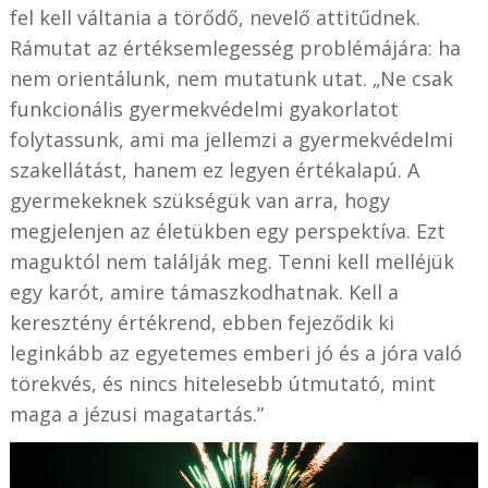
fel kell váltania a törődő, nevelő attitűdnek.
Rámutat az értéksemlegesség problémájára: ha
nem orientálunk, nem mutatunk utat. „Ne csak
funkcionális gyermekvédelmi gyakorlatot
folytassunk, ami ma jellemzi a gyermekvédelmi
szakellátást, hanem ez legyen értékalapú. A
gyermekeknek szükségük van arra, hogy
megjelenjen az életükben egy perspektíva. Ezt
maguktól nem találják meg. Tenni kell melléjük
egy karót, amire támaszkodhatnak. Kell a
keresztény értékrend, ebben fejeződik ki
leginkább az egyetemes emberi jó és a jóra való
törekvés, és nincs hitelesebb útmutató, mint
maga a jézusi magatartás.”