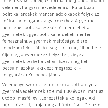
magát szakértőnek, és formál meggondolatlanul
véleményt a gyermekvédelemről. Különböző
politikai érdekek mentén adok-kapok folyik. Ez
méltatlan magához a gyermekhez. A gyermek
nem lehet politikai eszköz, és nem lehet a
gyermekek ügyét politikai érdekek mentén
felhasználni. A gyermek méltósága, élete
mindenekfelett áll. Aki segíteni akar, álljon bele,
élje meg a gyermekek helyzetét, vigye a
gyermekek terhét a vállán. Ezért meg kell
becsülni azokat, akik ezt megteszik” –
magyarázza Kothencz János.
Véleménye szerint semmi nem ártott annyit a
gyermekvédelemnek az elmúlt 30 évben, mint az
utóbbi másfél év. „Lenézettek a kollégák. Aki
bűnt követ el, kapja meg a büntetését. De nem