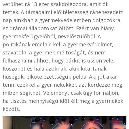
vetülhet rá 13 ezer szakdolgozóra, amit ők
tettek. A társadalmi előítéletesség ránehezedett
napjainkban a gyermekvédelemben dolgozókra,
ez drámai állapotokat öltött. Ezért van hiány
gyermekfelügyelőből, nevelőszülőből. A
politikának emelnie kell a gyermekvédelmet,
szavatolni a gyermek méltóságát, és nem
felhasználni ahhoz, hogy bárkit is üssön vele.
Köszönet és hála azoknak, akik kitartanak,
hűségük, elkötelezettségük példa. Aki jót akar
tenni ezekkel a gyermekekkel, azt kérdezze meg,
miben segíthet. Véleményt csak úgy formáljon,
ha tisztes mennyiségű időt élt meg a gyermekek
között.