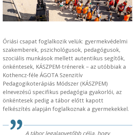
Óriási csapat foglalkozik velük: gyermekvédelmi
szakemberek, pszichológusok, pedagógusok,
szociális munkások mellett autentikus segítők,
önkéntesek, KÁSZPEM-trénerek – az utóbbiak a
Kothencz-féle ÁGOTA Szenzitív
Pedagogikoterápiás Módszer (KÁSZPEM)
elnevezésű specifikus pedagógia gyakorlói, az
önkéntesek pedig a tábor előtt kapott
felkészítés alapján foglalkoznak a gyermekekkel.
A tábor legalapvetőbb célja, hogy