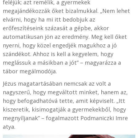
feléjük; azt remélik, a gyermekek
megajándékozzák őket bizalmukkal. „Nem lehet
elvárni, hogy ha mi itt bedobjuk az
erőfeszítéseink százasát a gépbe, akkor
automatikusan jön az eredmény. Meg kell őket
nyerni, hogy közel engedjék magukhoz a jó
szándékot. Ahhoz is kell a kegyelem, hogy
meglássuk a másikban a jót” – magyarázza a
tábor megálmodója.
Jézus magatartásában nemcsak az volt a
nagyszerű, hogy megváltott minket, hanem az,
hogy befogadhatóvá tette, amit képviselt. „Itt
kiszeretik, kisimogatják a gyermekekből, hogy
megnyíljanak” – fogalmazott Podmaniczki Imre
atya.