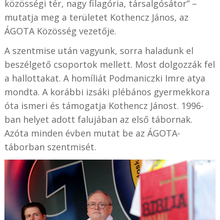
közösségi tér, nagy filagória, társalgósátor” –
mutatja meg a területet Kothencz János, az
ÁGOTA Közösség vezetője.
A szentmise után vagyunk, sorra haladunk el
beszélgető csoportok mellett. Most dolgozzák fel
a hallottakat. A homíliát Podmaniczki Imre atya
mondta. A korábbi izsáki plébános gyermekkora
óta ismeri és támogatja Kothencz Jánost. 1996-
ban helyet adott falujában az első tábornak.
Azóta minden évben mutat be az ÁGOTA-
táborban szentmisét.