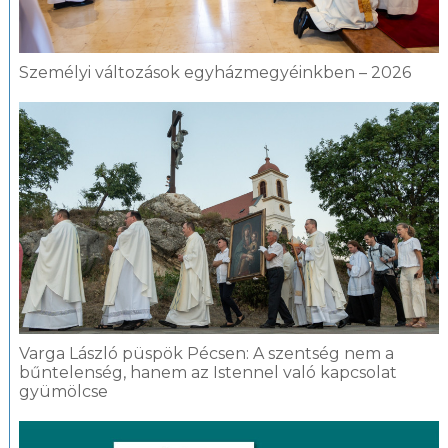
Személyi változások egyházmegyéinkben – 2026
Varga László püspök Pécsen: A szentség nem a
bűntelenség, hanem az Istennel való kapcsolat
gyümölcse