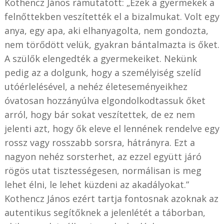
Kothencz János rámutatott: „Ezek a gyermekek a
felnőttekben veszítették el a bizalmukat. Volt egy
anya, egy apa, aki elhanyagolta, nem gondozta,
nem törődött velük, gyakran bántalmazta is őket.
A szülők elengedték a gyermekeiket. Nekünk
pedig az a dolgunk, hogy a személyiség szelíd
utóérlelésével, a nehéz életeseményeikhez
óvatosan hozzányúlva elgondolkodtassuk őket
arról, hogy bár sokat veszítettek, de ez nem
jelenti azt, hogy ők eleve el lennének rendelve egy
rossz vagy rosszabb sorsra, hátrányra. Ezt a
nagyon nehéz sorsterhet, az ezzel együtt járó
rögös utat tisztességesen, normálisan is meg
lehet élni, le lehet küzdeni az akadályokat.”
Kothencz János ezért tartja fontosnak azoknak az
autentikus segítőknek a jelenlétét a táborban,