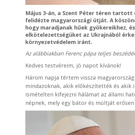
Május 3-án, a Szent Péter téren tartott 
felidézte magyarországi útját. A köszö
hogy maradjanak hűek gyökereikhez, és 
elkötelezettségüket az Ukrajnából érk
környezetvédelem iránt.
Az alábbiakban Ferenc pápa teljes beszédén
Kedves testvéreim, jó napot kívánok!
Három napja tértem vissza magyarország
mindazoknak, akik előkészítették és akik 
ismételten kifejezni hálámat az állami ha
népnek, mely egy bátor és múltját erősen