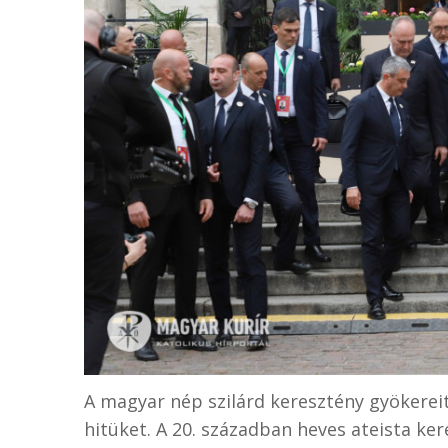
A magyar nép szilárd keresztény gyökere
hitüket. A 20. században heves ateista ke