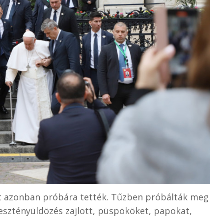
it azonban próbára tették. Tűzben próbálták meg
resztényüldözés zajlott, püspököket, papokat,