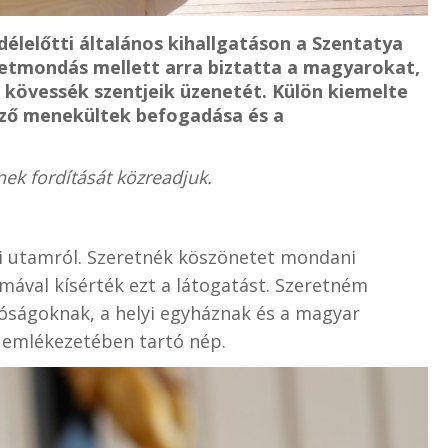
délelőtti általános kihallgatáson a Szentatya
netmondás mellett arra biztatta a magyarokat,
kövessék szentjeik üzenetét. Külön kiemelte
ező menekültek befogadása és a
ek fordítását közreadjuk.
i utamról. Szeretnék köszönetet mondani
imával kísérték ezt a látogatást. Szeretném
tóságoknak, a helyi egyháznak és a magyar
 emlékezetében tartó nép.