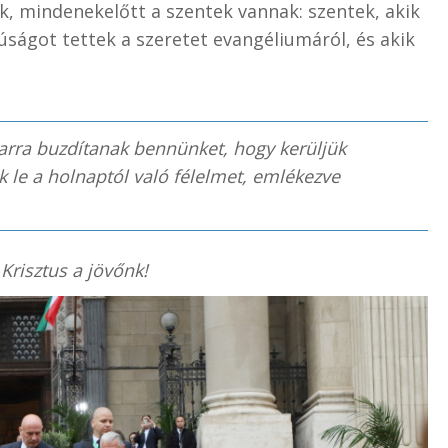
k, mindenekelőtt a szentek vannak: szentek, akik
úságot tettek a szeretet evangéliumáról, és akik
arra buzdítanak bennünket, hogy kerüljük
ük le a holnaptól való félelmet, emlékezve
:
Krisztus a jövőnk!