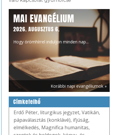
való kapcsolat gyümölcse
MAI EVANGÉLIUM
2026. AUGUSZTUS 6.
Hogy örömhírrel induljon minden nap...
Korábbi napi evangéliumok »
Címkefelhő
Erdő Péter
,
liturgikus jegyzet
,
Vatikán
,
pápaválasztás (konklávé)
,
ifjúság
,
elmélkedés
,
Magnifica humanitas
,
szentek és boldogok
,
könyv- és