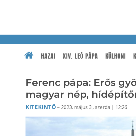
HAZAI
XIV. LEÓ PÁPA
KÜLHONI
K
Ferenc pápa: Erős gyö
magyar nép, hídépítőn
KITEKINTŐ
– 2023. május 3., szerda | 12:26