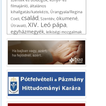
filmajánló
,
általános
kihallgatás/katekézis
,
Úrangyala/Regina
család
ökumené
Coeli
,
,
Szentév
,
,
XIV. Leó pápa
Útravaló
,
,
egyházmegyék
,
lelkiségi mozgalmak