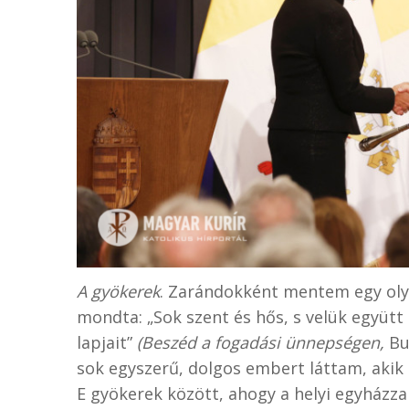
A gyökerek
. Zarándokként mentem egy olya
mondta: „Sok szent és hős, s velük együt
lapjait”
(Beszéd a fogadási ünnepségen,
Bud
sok egyszerű, dolgos embert láttam, akik 
E gyökerek között, ahogy a helyi egyházzal