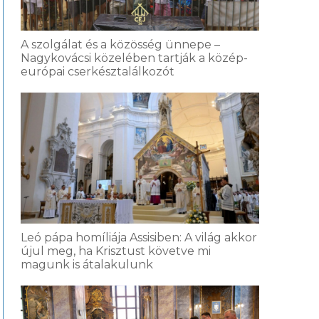
A szolgálat és a közösség ünnepe –
Nagykovácsi közelében tartják a közép-
európai cserkésztalálkozót
Leó pápa homíliája Assisiben: A világ akkor
újul meg, ha Krisztust követve mi
magunk is átalakulunk