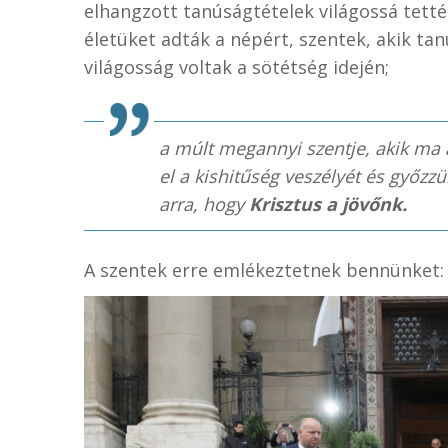
elhangzott tanúságtételek világossá tetté
életüket adták a népért, szentek, akik tan
világosság voltak a sötétség idején;
a múlt megannyi szentje, akik ma 
el a kishitűség veszélyét és győzz
arra, hogy
Krisztus a jövőnk
.
A szentek erre emlékeztetnek bennünket