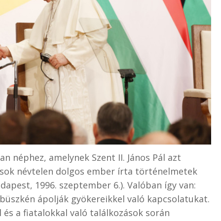
n néphez, amelynek Szent II. János Pál azt
t sok névtelen dolgos ember írta történelmetek
apest, 1996. szeptember 6.). Valóban így van:
büszkén ápolják gyökereikkel való kapcsolatukat.
 és a fiatalokkal való találkozások során