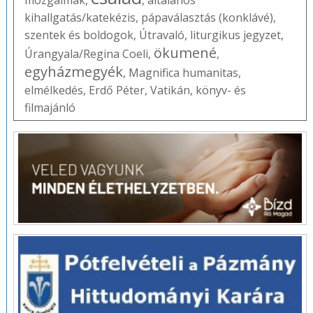
mozgalmak
,
,
általános
kihallgatás/katekézis
,
pápaválasztás (konklávé)
,
szentek és boldogok
,
Útravaló
,
liturgikus jegyzet
,
ökumené
Úrangyala/Regina Coeli
,
,
egyházmegyék
,
Magnifica humanitas
,
elmélkedés
,
Erdő Péter
,
Vatikán
,
könyv- és
filmajánló