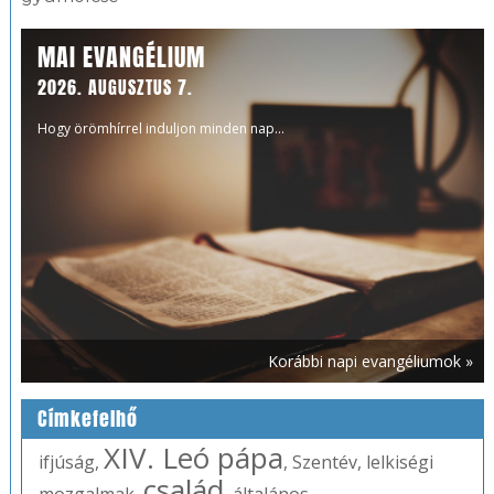
MAI EVANGÉLIUM
2026. AUGUSZTUS 7.
Hogy örömhírrel induljon minden nap...
Korábbi napi evangéliumok »
Címkefelhő
XIV. Leó pápa
ifjúság
,
,
Szentév
,
lelkiségi
család