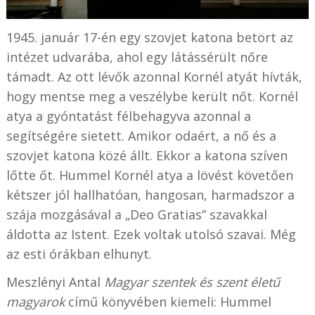
1945. január 17-én egy szovjet katona betört az
intézet udvarába, ahol egy látássérült nőre
támadt. Az ott lévők azonnal Kornél atyát hívták,
hogy mentse meg a veszélybe került nőt. Kornél
atya a gyóntatást félbehagyva azonnal a
segítségére sietett. Amikor odaért, a nő és a
szovjet katona közé állt. Ekkor a katona szíven
lőtte őt. Hummel Kornél atya a lövést követően
kétszer jól hallhatóan, hangosan, harmadszor a
szája mozgásával a „Deo Gratias” szavakkal
áldotta az Istent. Ezek voltak utolsó szavai. Még
az esti órákban elhunyt.
Meszlényi Antal
Magyar szentek és szent életű
magyarok
című könyvében kiemeli: Hummel