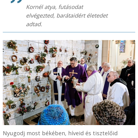
Kornél atya, futásodat
elvégezted, barátaidért életedet
adtad.
Nyugodj most békében, híveid és tisztelőid