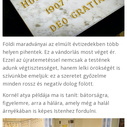
Földi maradványai az elmúlt évtizedekben több
helyen pihentek. Ez a vándorlás most véget ér.
Ezzel az újratemetéssel nemcsak a testének
adunk végtisztességet, hanem lelki örökségét is
szívünkbe emeljük: ez a szeretet győzelme
minden rossz és negatív dolog fölött.
Kornél atya példája ma is tanít: bátorságra,
figyelemre, arra a hálára, amely még a halál
árnyékában is képes Istenhez fordulni.