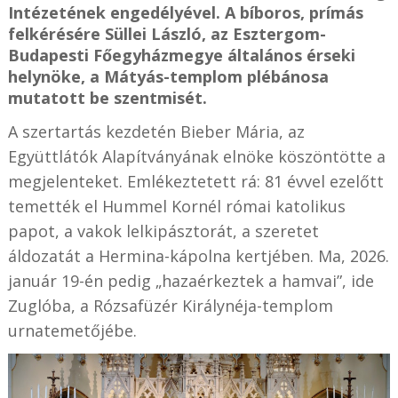
Intézetének engedélyével. A bíboros, prímás
felkérésére Süllei László, az Esztergom-
Budapesti Főegyházmegye általános érseki
helynöke, a Mátyás-templom plébánosa
mutatott be szentmisét.
A szertartás kezdetén Bieber Mária, az
Együttlátók Alapítványának elnöke köszöntötte a
megjelenteket. Emlékeztetett rá: 81 évvel ezelőtt
temették el Hummel Kornél római katolikus
papot, a vakok lelkipásztorát, a szeretet
áldozatát a Hermina-kápolna kertjében. Ma, 2026.
január 19-én pedig „hazaérkeztek a hamvai”, ide
Zuglóba, a Rózsafüzér Királynéja-templom
urnatemetőjébe.