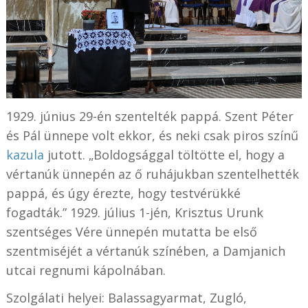
1929. június 29-én szentelték pappá. Szent Péter
és Pál ünnepe volt ekkor, és neki csak piros színű
kazula
jutott. „Boldogsággal töltötte el, hogy a
vértanúk ünnepén az ő ruhájukban szentelhették
pappá, és úgy érezte, hogy testvérükké
fogadták.” 1929. július 1-jén, Krisztus Urunk
szentséges Vére ünnepén mutatta be első
szentmiséjét a vértanúk színében, a Damjanich
utcai regnumi kápolnában.
Szolgálati helyei: Balassagyarmat, Zugló,