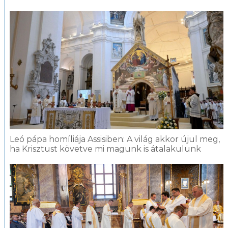
Leó pápa homíliája Assisiben: A világ akkor újul meg,
ha Krisztust követve mi magunk is átalakulunk