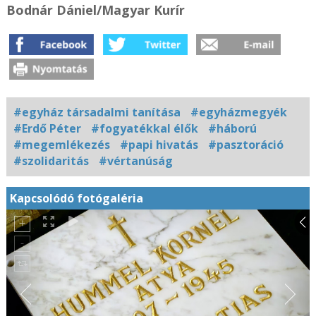
Bodnár Dániel/Magyar Kurír
#egyház társadalmi tanítása
#egyházmegyék
#Erdő Péter
#fogyatékkal élők
#háború
#megemlékezés
#papi hivatás
#pasztoráció
#szolidaritás
#vértanúság
Kapcsolódó fotógaléria