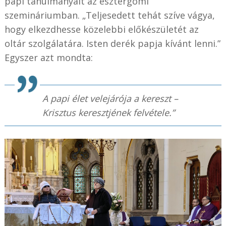
papi tanulmányait az esztergomi
szemináriumban. „Teljesedett tehát szíve vágya,
hogy elkezdhesse közelebbi előkészületét az
oltár szolgálatára. Isten derék papja kívánt lenni.”
Egyszer azt mondta:
A papi élet velejárója a kereszt –
Krisztus keresztjének felvétele.”