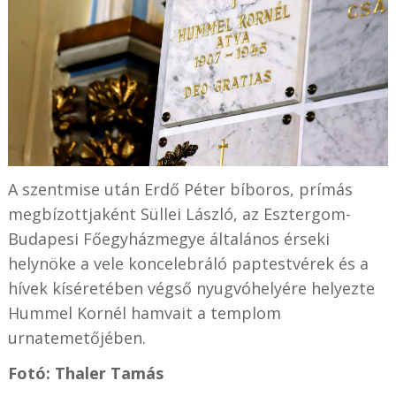
A szentmise után Erdő Péter bíboros, prímás
megbízottjaként Süllei László, az Esztergom-
Budapesi Főegyházmegye általános érseki
helynöke a vele koncelebráló paptestvérek és a
hívek kíséretében végső nyugvóhelyére helyezte
Hummel Kornél hamvait a templom
urnatemetőjében.
Fotó: Thaler Tamás