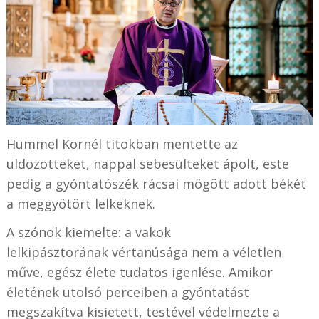
Hummel Kornél titokban mentette az
üldözötteket, nappal sebesülteket ápolt, este
pedig a gyóntatószék rácsai mögött adott békét
a meggyötört lelkeknek.
A szónok kiemelte: a vakok
lelkipásztorának vértanúsága nem a véletlen
műve, egész élete tudatos igenlése. Amikor
életének utolsó perceiben a gyóntatást
megszakítva kisietett, testével védelmezte a