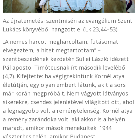
Az újratemetési szentmisén az evangélium Szent
Lukács könyvéből hangzott el (Lk 23,44–53).
„A nemes harcot megharcoltam, futásomat
elvégeztem, a hitet megtartottam” –
szentbeszédének kezdetén Süllei László idézett
Pál apostol Timóteusnak írt második leveléből
(4,7). Kifejtette: ha végigtekintünk Kornél atya
életútján, egy olyan embert látunk, akit a sors
már korán megpróbált. Nem vágyott látványos
sikerekre, csendes jelenlétével világított ott, ahol
a legnagyobb volt a reménytelenség. Kornél atya
a remény zarándoka volt, aki akkor is a helyén
maradt, amikor mások menekültek. 1944
vészterhes telén, amikor Budapest