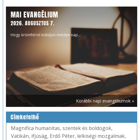
MAI EVANGÉLIUM
2026. AUGUSZTUS 7.
Hogy örömhírrel induljon minden nap...
Korábbi napi evangéliumok »
Címkefelhő
Magnifica humanitas
,
szentek és boldogok
,
Vatikán
,
ifjúság
,
Erdő Péter
,
lelkiségi mozgalmak
,