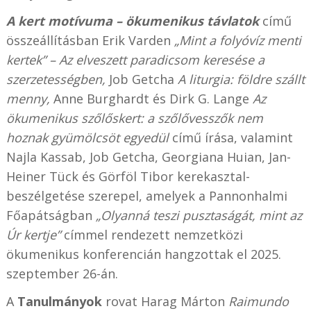
A kert motívuma – ökumenikus távlatok
című
összeállításban Erik Varden
„Mint a folyóvíz menti
kertek” – Az elveszett paradicsom keresése a
szerzetességben,
Job Getcha
A liturgia: földre szállt
menny,
Anne Burghardt és Dirk G. Lange
Az
ökumenikus szőlőskert: a szőlővesszők nem
hoznak gyümölcsöt egyedül
című írása, valamint
Najla Kassab, Job Getcha, Georgiana Huian, Jan-
Heiner Tück és Görföl Tibor kerekasztal-
beszélgetése szerepel, amelyek a Pannonhalmi
Főapátságban
„Olyanná teszi pusztaságát, mint az
Úr kertje”
címmel rendezett nemzetközi
ökumenikus konferencián hangzottak el 2025.
szeptember 26-án.
A
Tanulmányok
rovat Harag Márton
Raimundo