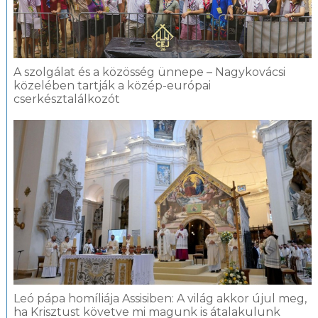
A szolgálat és a közösség ünnepe – Nagykovácsi
közelében tartják a közép-európai
cserkésztalálkozót
Leó pápa homíliája Assisiben: A világ akkor újul meg,
ha Krisztust követve mi magunk is átalakulunk