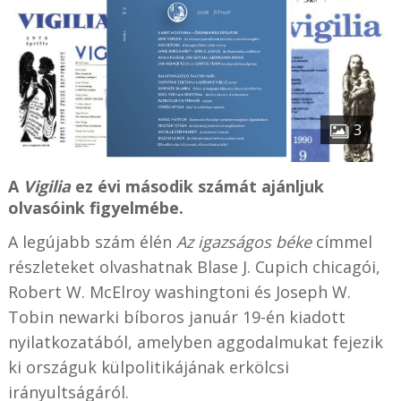
3
A
Vigilia
ez évi második számát ajánljuk
olvasóink figyelmébe.
A legújabb szám élén
Az igazságos béke
címmel
részleteket olvashatnak Blase J. Cupich chicagói,
Robert W. McElroy washingtoni és Joseph W.
Tobin newarki bíboros január 19-én kiadott
nyilatkozatából, amelyben aggodalmukat fejezik
ki országuk külpolitikájának erkölcsi
irányultságáról.