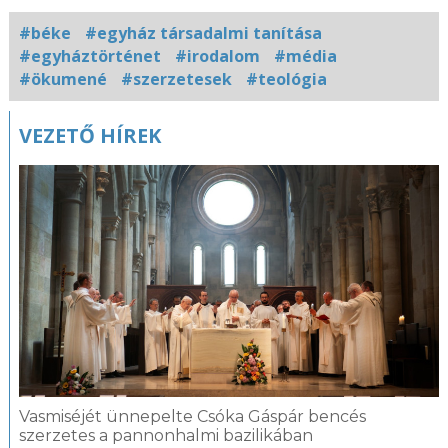
#béke
#egyház társadalmi tanítása
#egyháztörténet
#irodalom
#média
#ökumené
#szerzetesek
#teológia
Kapcsolódó
VEZETŐ HÍREK
fotógaléria
Vasmiséjét ünnepelte Csóka Gáspár bencés
szerzetes a pannonhalmi bazilikában