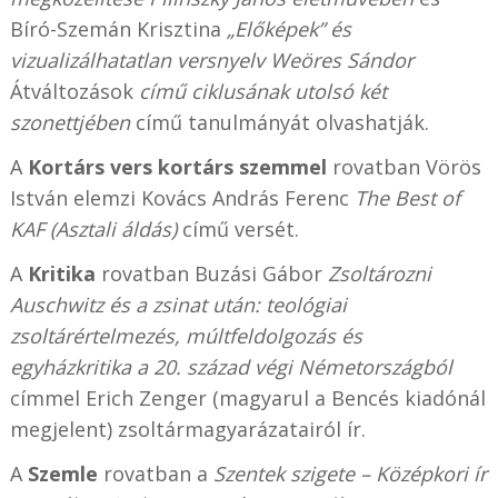
Bíró-Szemán Krisztina
„Előképek
”
és
vizualizálhatatlan versnyelv Weöres Sándor
Átváltozások
című ciklusának utolsó két
szonettjében
című tanulmányát olvashatják.
A
Kortárs vers kortárs szemmel
rovatban Vörös
István elemzi Kovács András Ferenc
The Best of
KAF (Asztali áldás)
című versét.
A
Kritika
rovatban Buzási Gábor
Zsoltározni
Auschwitz és a zsinat után: teológiai
zsoltárértelmezés, múltfeldolgozás és
egyházkritika a 20. század végi Németországból
címmel Erich Zenger (magyarul a Bencés kiadónál
megjelent) zsoltármagyarázatairól ír.
A
Szemle
rovatban a
Szentek szigete – Középkori ír