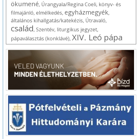
ökumené
,
Úrangyala/Regina Coeli
,
könyv- és
egyházmegyék
filmajánló
,
elmélkedés
,
,
általános kihallgatás/katekézis
,
Útravaló
,
család
,
Szentév
,
liturgikus jegyzet
,
XIV. Leó pápa
pápaválasztás (konklávé)
,