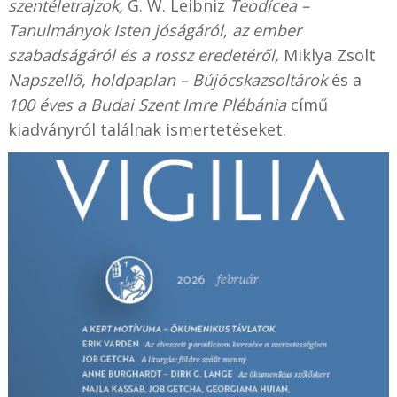
szentéletrajzok,
G. W. Leibniz
Teodícea –
Tanulmányok Isten jóságáról, az ember
szabadságáról és a rossz eredetéről,
Miklya Zsolt
Napszellő, holdpaplan – Bújócskazsoltárok
és a
100 éves a Budai Szent Imre Plébánia
című
kiadványról találnak ismertetéseket.