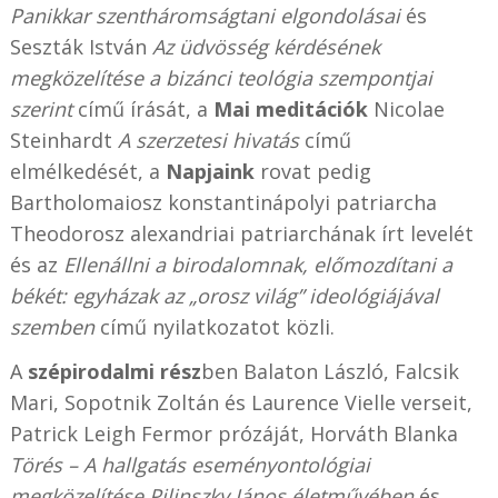
Panikkar szentháromságtani elgondolásai
és
Seszták István
Az üdvösség kérdésének
megközelítése a bizánci teológia szempontjai
szerint
című írását, a
Mai meditációk
Nicolae
Steinhardt
A szerzetesi hivatás
című
elmélkedését, a
Napjaink
rovat pedig
Bartholomaiosz konstantinápolyi patriarcha
Theodorosz alexandriai patriarchának írt levelét
és az
Ellenállni a birodalomnak, előmozdítani a
békét: egyházak az „orosz világ” ideológiájával
szemben
című nyilatkozatot közli.
A
szépirodalmi rész
ben Balaton László, Falcsik
Mari, Sopotnik Zoltán és Laurence Vielle verseit,
Patrick Leigh Fermor prózáját, Horváth Blanka
Törés – A hallgatás eseményontológiai
megközelítése Pilinszky János életművében
és