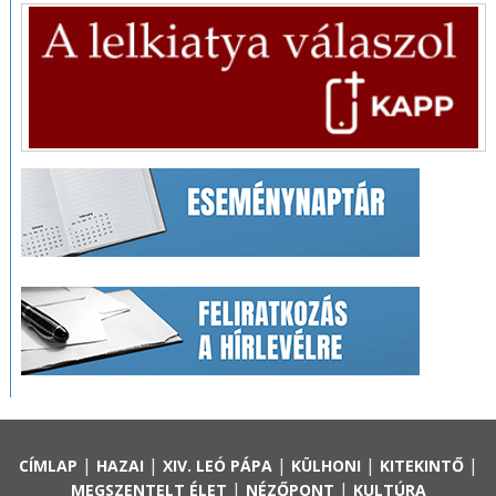
|
|
|
|
|
CÍMLAP
HAZAI
XIV. LEÓ PÁPA
KÜLHONI
KITEKINTŐ
|
|
MEGSZENTELT ÉLET
NÉZŐPONT
KULTÚRA