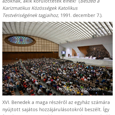
azoknak, akik körülöttetek élnek!” (
Beszéd a
Karizmatikus Közösségek Katolikus
Testvériségének tagjaihoz
, 1991. december 7.).
XVI. Benedek a maga részéről az egyház számára
nyújtott sajátos hozzájárulásotokról beszélt. Így