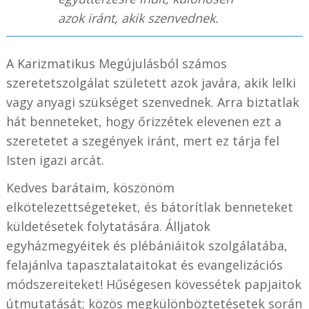
azok iránt, akik szenvednek.
A Karizmatikus Megújulásból számos
szeretetszolgálat született azok javára, akik lelki
vagy anyagi szükséget szenvednek. Arra biztatlak
hát benneteket, hogy őrizzétek elevenen ezt a
szeretetet a szegények iránt, mert ez tárja fel
Isten igazi arcát.
Kedves barátaim, köszönöm
elkötelezettségeteket, és bátorítlak benneteket
küldetésetek folytatására. Álljatok
egyházmegyéitek és plébániáitok szolgálatába,
felajánlva tapasztalataitokat és evangelizációs
módszereiteket! Hűségesen kövessétek papjaitok
útmutatását; közös megkülönböztetésetek során