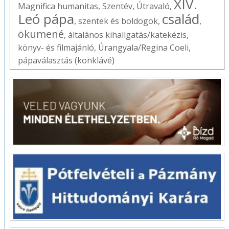
XIV.
Magnifica humanitas
,
Szentév
,
Útravaló
,
Leó pápa
család
,
szentek és boldogok
,
,
ökumené
,
általános kihallgatás/katekézis
,
könyv- és filmajánló
,
Úrangyala/Regina Coeli
,
pápaválasztás (konklávé)