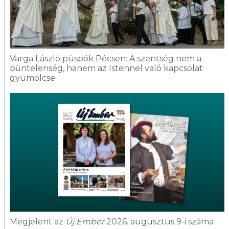
Varga László püspök Pécsen: A szentség nem a
bűntelenség, hanem az Istennel való kapcsolat
gyümölcse
Megjelent az
Új Ember
2026. augusztus 9-i száma