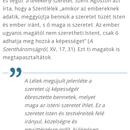
És végül:
a tevékeny szeretet.
Szent Ágoston azt
írta, hogy a Szentlélek „amikor az embereknek
adatik, meggyújtja bennük a szeretet tüzét Isten
és ember iránt, s ő maga is szeretet. Az ember
ugyanis magától nem szeretheti Istent, csak ő
adhatja meg hozzá a képességet” (
A
Szentháromságról
, XV, 17, 31). Ezt ti magatok is
megtapasztaltátok.
A Lélek megújult jelenléte a
szeretet új képességét
ébresztette bennetek, melyet
maga az isteni szeretet ihlet. Ez a
szeretet Isten és testvéreitek felé
irányul, közelségre és
együttérzésre indít, különösen