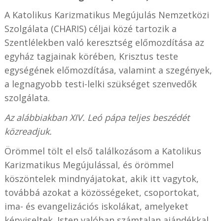
A
Katolikus Karizmatikus Megújulás Nemzetközi
Szolgálata (
CHARIS) céljai közé tartozik a
Szentlélekben való keresztség előmozdítása az
egyház tagjainak körében, Krisztus teste
egységének előmozdítása, valamint a szegények,
a legnagyobb testi-lelki szükséget szenvedők
szolgálata.
Az alábbiakban XIV. Leó pápa teljes beszédét
közreadjuk.
Örömmel tölt el első találkozásom a Katolikus
Karizmatikus Megújulással, és örömmel
köszöntelek mindnyájatokat, akik itt vagytok,
továbbá azokat a közösségeket, csoportokat,
ima- és evangelizációs iskolákat, amelyeket
képviseltek. Isten valóban számtalan ajándékkal