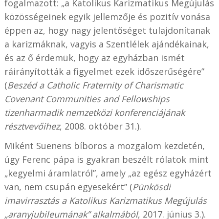
fogalmazott: „a Katolikus Karizmatikus Megújulás
közösségeinek egyik jellemzője és pozitív vonása
éppen az, hogy nagy jelentőséget tulajdonítanak
a karizmáknak, vagyis a Szentlélek ajándékainak,
és az ő érdemük, hogy az egyházban ismét
ráirányították a figyelmet ezek időszerűségére”
(
Beszéd a Catholic Fraternity of Charismatic
Covenant Communities and Fellowships
tizenharmadik nemzetközi konferenciájának
résztvevőihez
, 2008. október 31.).
Miként Suenens bíboros a mozgalom kezdetén,
úgy Ferenc pápa is gyakran beszélt rólatok mint
„kegyelmi áramlatról”, amely „az egész egyházért
van, nem csupán egyesekért” (
Pünkösdi
imavirrasztás a Katolikus Karizmatikus Megújulás
„aranyjubileumának” alkalmából
, 2017. június 3.).