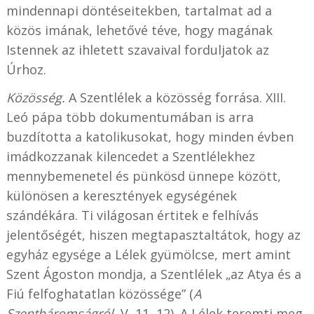
mindennapi döntéseitekben, tartalmat ad a
közös imának, lehetővé téve, hogy magának
Istennek az ihletett szavaival forduljatok az
Úrhoz.
Közösség.
A Szentlélek a közösség forrása. XIII.
Leó pápa több dokumentumában is arra
buzdította a katolikusokat, hogy minden évben
imádkozzanak kilencedet a Szentlélekhez
mennybemenetel és pünkösd ünnepe között,
különösen a keresztények egységének
szándékára. Ti világosan értitek e felhívás
jelentőségét, hiszen megtapasztaltátok, hogy az
egyház egysége a Lélek gyümölcse, mert amint
Szent Ágoston mondja, a Szentlélek „az Atya és a
Fiú felfoghatatlan közössége” (
A
Szentháromságról
, V, 11, 12). A Lélek teremti meg