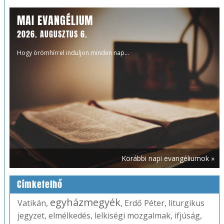
MAI EVANGÉLIUM
2026. AUGUSZTUS 6.
Hogy örömhírrel induljon minden nap...
Korábbi napi evangéliumok »
Címkefelhő
egyházmegyék
Vatikán
,
,
Erdő Péter
,
liturgikus
jegyzet
,
elmélkedés
,
lelkiségi mozgalmak
,
ifjúság
,