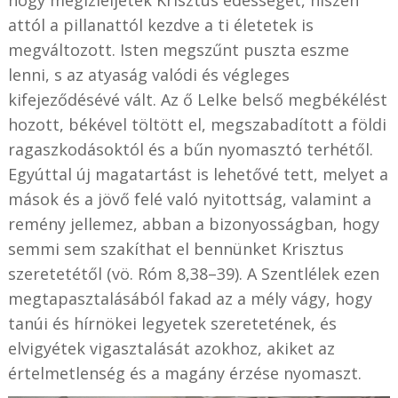
hogy megízleljétek Krisztus édességét, hiszen
attól a pillanattól kezdve a ti életetek is
megváltozott. Isten megszűnt puszta eszme
lenni, s az atyaság valódi és végleges
kifejeződésévé vált. Az ő Lelke belső megbékélést
hozott, békével töltött el, megszabadított a földi
ragaszkodásoktól és a bűn nyomasztó terhétől.
Egyúttal új magatartást is lehetővé tett, melyet a
mások és a jövő felé való nyitottság, valamint a
remény jellemez, abban a bizonyosságban, hogy
semmi sem szakíthat el bennünket Krisztus
szeretetétől (vö. Róm 8,38–39). A Szentlélek ezen
megtapasztalásából fakad az a mély vágy, hogy
tanúi és hírnökei legyetek szeretetének, és
elvigyétek vigasztalását azokhoz, akiket az
értelmetlenség és a magány érzése nyomaszt.