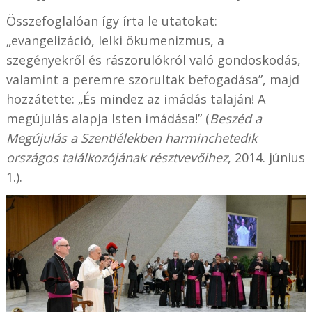
Összefoglalóan így írta le utatokat:
„evangelizáció, lelki ökumenizmus, a
szegényekről és rászorulókról való gondoskodás,
valamint a peremre szorultak befogadása”, majd
hozzátette: „És mindez az imádás talaján! A
megújulás alapja Isten imádása!” (
Beszéd a
Megújulás a Szentlélekben harminchetedik
országos találkozójának résztvevőihez
, 2014. június
1.).