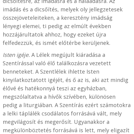
dicsőítésre, az imádásra és a hálaadásra. Az
imádás és a dicsőítés, melyek oly jellegzetesek
összejöveteleiteken, a keresztény imádság
lényegi elemei, ti pedig az elmúlt években
hozzájárultatok ahhoz, hogy ezeket újra
felfedezzük, és ismét előtérbe kerüljenek.
Isten igéje.
A Lélek megújult kiáradása a
Szentírással való élő találkozásra vezetett
benneteket. A Szentlélek ihlette Isten
kinyilatkoztatott igéjét, és ő az is, aki azt mindig
élővé és hatékonnyá teszi az egyházban,
megszólaltatva a hívők szívében, különösen
pedig a liturgiában. A Szentírás ezért számotokra
a lelki táplálék csodálatos forrásává vált, mely
megvilágosít és megerősít. Ugyanakkor a
megkülönböztetés forrásává is lett, mely eligazít