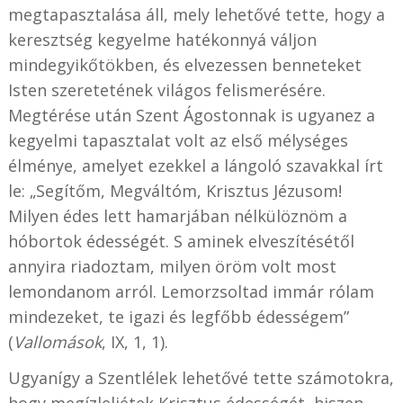
megtapasztalása áll, mely lehetővé tette, hogy a
keresztség kegyelme hatékonnyá váljon
mindegyikőtökben, és elvezessen benneteket
Isten szeretetének világos felismerésére.
Megtérése után Szent Ágostonnak is ugyanez a
kegyelmi tapasztalat volt az első mélységes
élménye, amelyet ezekkel a lángoló szavakkal írt
le: „Segítőm, Megváltóm, Krisztus Jézusom!
Milyen édes lett hamarjában nélkülöznöm a
hóbortok édességét. S aminek elveszítésétől
annyira riadoztam, milyen öröm volt most
lemondanom arról. Lemorzsoltad immár rólam
mindezeket, te igazi és legfőbb édességem”
(
Vallomások
, IX, 1, 1).
Ugyanígy a Szentlélek lehetővé tette számotokra,