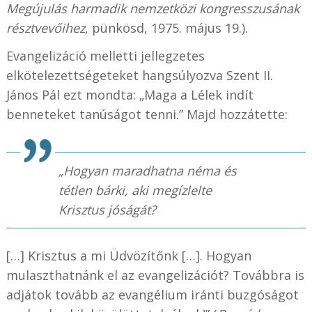
Megújulás harmadik nemzetközi kongresszusának
résztvevőihez
, pünkösd, 1975. május 19.).
Evangelizáció melletti jellegzetes
elkötelezettségeteket hangsúlyozva Szent II.
János Pál ezt mondta: „Maga a Lélek indít
benneteket tanúságot tenni.” Majd hozzátette:
„Hogyan maradhatna néma és
tétlen bárki, aki megízlelte
Krisztus jóságát?
[…] Krisztus a mi Üdvözítőnk […]. Hogyan
mulaszthatnánk el az evangelizációt? Továbbra is
adjátok tovább az evangélium iránti buzgóságot