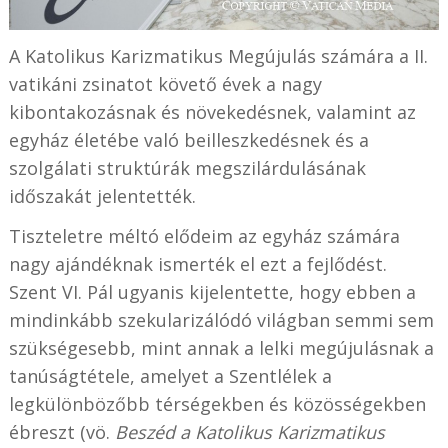
A Katolikus Karizmatikus Megújulás számára a II.
vatikáni zsinatot követő évek a nagy
kibontakozásnak és növekedésnek, valamint az
egyház életébe való beilleszkedésnek és a
szolgálati struktúrák megszilárdulásának
időszakát jelentették.
Tiszteletre méltó elődeim az egyház számára
nagy ajándéknak ismerték el ezt a fejlődést.
Szent VI. Pál ugyanis kijelentette, hogy ebben a
mindinkább szekularizálódó világban semmi sem
szükségesebb, mint annak a lelki megújulásnak a
tanúságtétele, amelyet a Szentlélek a
legkülönbözőbb térségekben és közösségekben
ébreszt (vö.
Beszéd a Katolikus Karizmatikus