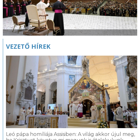
VEZETŐ HÍREK
Leó pápa homíliája Assisiben: A világ akkor újul meg,