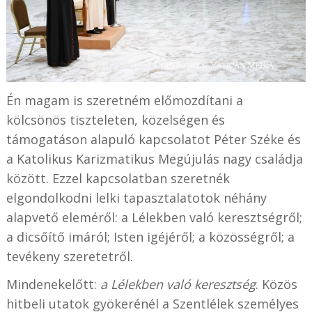
Én magam is szeretném előmozdítani a
kölcsönös tiszteleten, közelségen és
támogatáson alapuló kapcsolatot Péter Széke és
a Katolikus Karizmatikus Megújulás nagy családja
között. Ezzel kapcsolatban szeretnék
elgondolkodni lelki tapasztalatotok néhány
alapvető eleméről: a Lélekben való keresztségről;
a dicsőítő imáról; Isten igéjéről; a közösségről; a
tevékeny szeretetről.
Mindenekelőtt:
a Lélekben való keresztség
. Közös
hitbeli utatok gyökerénél a Szentlélek személyes