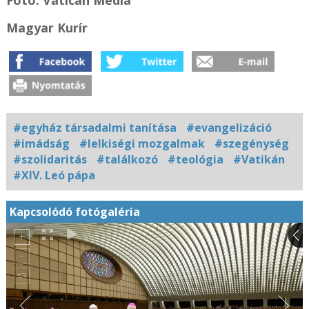
Fotó: Vatican Media
Magyar Kurír
#egyház társadalmi tanítása
#evangelizáció
#imádság
#lelkiségi mozgalmak
#szegénység
#szolidaritás
#találkozó
#teológia
#Vatikán
#XIV. Leó pápa
Kapcsolódó fotógaléria