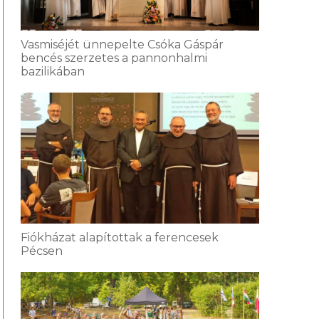
Vasmiséjét ünnepelte Csóka Gáspár
bencés szerzetes a pannonhalmi
bazilikában
Fiókházat alapítottak a ferencesek
Pécsen