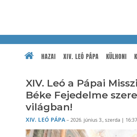
HAZAI
XIV. LEÓ PÁPA
KÜLHONI
K
XIV. Leó a Pápai Missz
Béke Fejedelme szere
világban!
XIV. LEÓ PÁPA
– 2026. június 3., szerda | 16:3