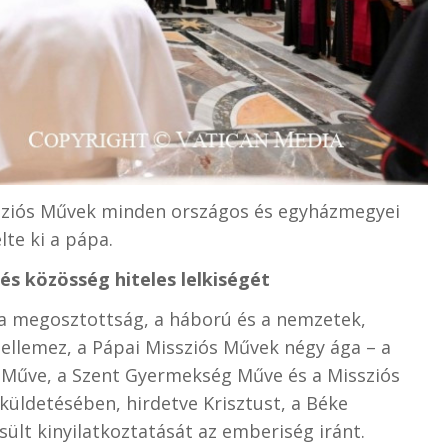
ssziós Művek minden országos és egyházmegyei
lte ki a pápa.
és közösség hiteles lelkiségét
 a megosztottság, a háború és a nemzetek,
jellemez, a
Pápai Missziós
Művek négy ága – a
l Műve, a Szent Gyermekség Műve és a Missziós
 küldetésében, hirdetve Krisztust, a Béke
sült kinyilatkoztatását az emberiség iránt.