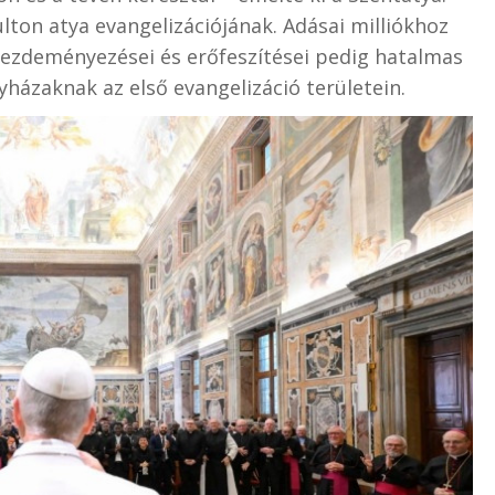
lton atya evangelizációjának. Adásai milliókhoz
kezdeményezései és erőfeszítései pedig hatalmas
gyházaknak az első evangelizáció területein.