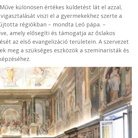
űve különösen értékes küldetést lát el azzal,
 vigasztalását viszi el a gyermekekhez szerte a
sújtotta régiókban – mondta Leó pápa. –
ve, amely elősegíti és támogatja az őslakos
ét az első evangelizáció területein. A szervezet
ek meg a szükséges eszközök a szeminaristák és
 képzéséhez.