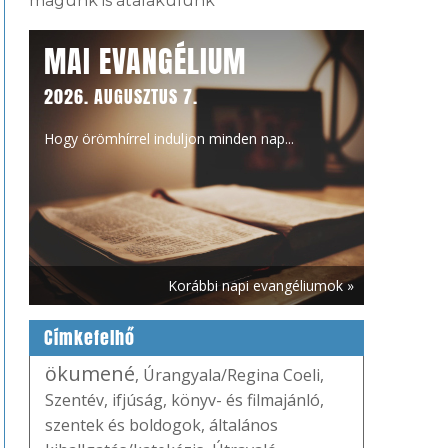
magunk is átalakulunk
MAI EVANGÉLIUM
2026. AUGUSZTUS 7.
Hogy örömhírrel induljon minden nap...
Korábbi napi evangéliumok »
Címkefelhő
ökumené
,
Úrangyala/Regina Coeli
,
Szentév
,
ifjúság
,
könyv- és filmajánló
,
szentek és boldogok
,
általános