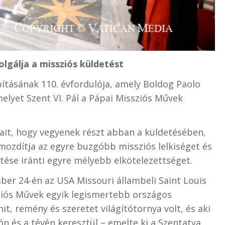
gálja a missziós küldetést
ításának 110. évfordulója, amely Boldog Paolo
lyet Szent VI. Pál a Pápai Missziós Művek
jait, hogy vegyenek részt abban a küldetésében,
ozdítja az egyre buzgóbb missziós lelkiséget és
tése iránti egyre mélyebb elkötelezettséget.
ber 24-én az USA Missouri állambeli Saint Louis
ziós Művek egyik legismertebb országos
 hit, remény és szeretet világítótornya volt, és aki
ón és a tévén keresztül – emelte ki a Szentatya.