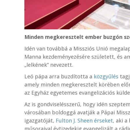
Minden megkeresztelt ember buzgón szol
Idén van továbbá a Missziós Unió megalap
Manna kezdeményezésére született, és ame
„lelkének” nevezett.
Leó pápa arra buzdította a
közgyűlés
tag
amely minden megkeresztelt körében előm
az Egyház egyetemes evangelizációs külde
Az is gondviselésszerű, hogy idén szeptem
városában boldoggá avatják a Pápai Miss
igazgatóját,
Fulton J. Sheen érseket
, aki a
műsoraival évtizedekig evangelizált a rádi