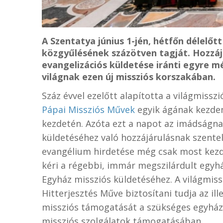
A Szentatya június 1-jén, hétfőn délelő
közgyűlésének százötven tagját. Hozzá
evangelizációs küldetése iránti egyre m
világnak ezen új missziós korszakában.
Száz évvel ezelőtt alapította a világmisszi
Pápai Missziós Művek
egyik ágának kezde
kezdetén. Azóta ezt a napot az imádságna
küldetéséhez való hozzájárulásnak szentel
evangélium hirdetése még csak most kezdőd
kéri a régebbi, immár megszilárdult egyh
Egyház missziós küldetéséhez. A világmis
Hitterjesztés Műve biztosítani tudja az i
missziós támogatását a szükséges egyházi
missziós szolgálatok támogatásában.