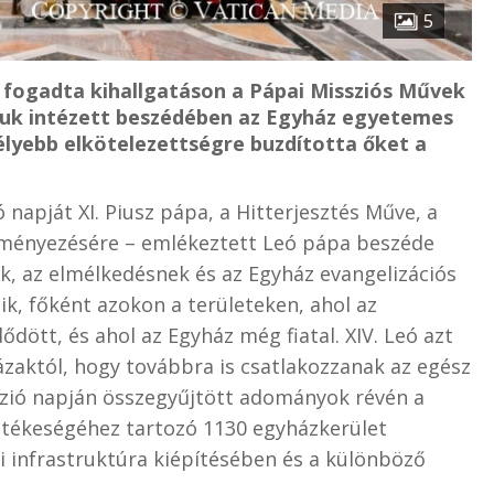
5
tt fogadta kihallgatáson a Pápai Missziós Művek
juk intézett beszédében az Egyház egyetemes
élyebb elkötelezettségre buzdította őket a
ó napját XI. Piusz pápa, a Hitterjesztés Műve, a
ményezésére – emlékeztett Leó pápa beszéde
k, az elmélkedésnek és az Egyház evangelizációs
ik, főként azokon a területeken, ahol az
ött, és ahol az Egyház még fiatal. XIV. Leó azt
ázaktól, hogy továbbra is csatlakozzanak az egész
szió napján összegyűjtött adományok révén a
lletékeségéhez tartozó 1130 egyházkerület
 infrastruktúra kiépítésében és a különböző