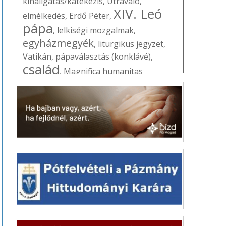
kihallgatás/katekézis
,
Útravaló
,
XIV. Leó
elmélkedés
,
Erdő Péter
,
pápa
,
lelkiségi mozgalmak
,
egyházmegyék
,
liturgikus jegyzet
,
Vatikán
,
pápaválasztás (konklávé)
,
család
,
Magnifica humanitas