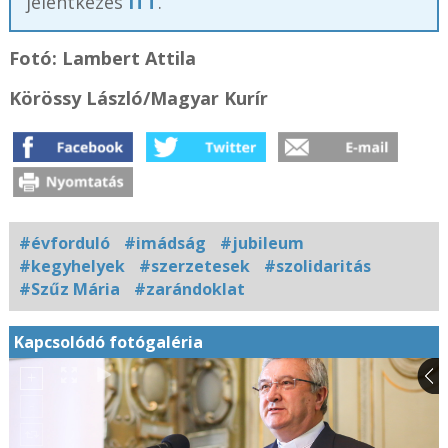
jelentkezés
ITT
.
Fotó: Lambert Attila
Körössy László
/Magyar Kurír
#évforduló
#imádság
#jubileum
#kegyhelyek
#szerzetesek
#szolidaritás
#Szűz Mária
#zarándoklat
Kapcsolódó fotógaléria