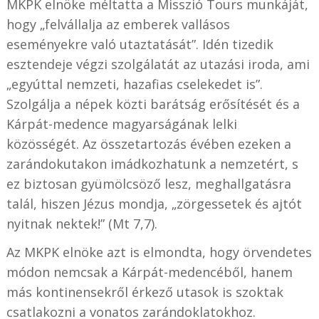
MKPK elnöke méltatta a Misszió Tours munkáját,
hogy „felvállalja az emberek vallásos
eseményekre való utaztatását”. Idén tizedik
esztendeje végzi szolgálatát az utazási iroda, ami
„egyúttal nemzeti, hazafias cselekedet is”.
Szolgálja a népek közti barátság erősítését és a
Kárpát-medence magyarságának lelki
közösségét. Az összetartozás évében ezeken a
zarándokutakon imádkozhatunk a nemzetért, s
ez biztosan gyümölcsöző lesz, meghallgatásra
talál, hiszen Jézus mondja, „zörgessetek és ajtót
nyitnak nektek!” (Mt 7,7).
Az MKPK elnöke azt is elmondta, hogy örvendetes
módon nemcsak a Kárpát-medencéből, hanem
más kontinensekről érkező utasok is szoktak
csatlakozni a vonatos zarándoklatokhoz.