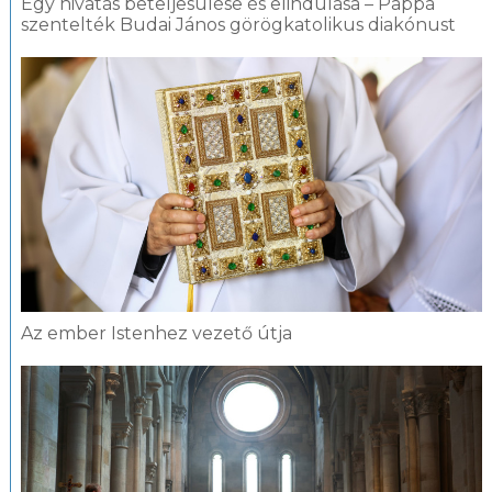
Egy hivatás beteljesülése és elindulása – Pappá
szentelték Budai János görögkatolikus diakónust
Az ember Istenhez vezető útja