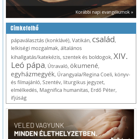
Korábbi napi evangéliumok »
Címkefelhő
család
pápaválasztás (konklávé)
,
Vatikán
,
,
lelkiségi mozgalmak
,
általános
XIV.
kihallgatás/katekézis
,
szentek és boldogok
,
Leó pápa
ökumené
,
Útravaló
,
,
egyházmegyék
,
Úrangyala/Regina Coeli
,
könyv-
és filmajánló
,
Szentév
,
liturgikus jegyzet
,
elmélkedés
,
Magnifica humanitas
,
Erdő Péter
,
ifjúság