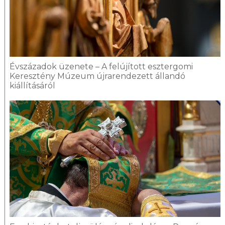
Évszázadok üzenete – A felújított esztergomi
Keresztény Múzeum újrarendezett állandó
kiállításáról