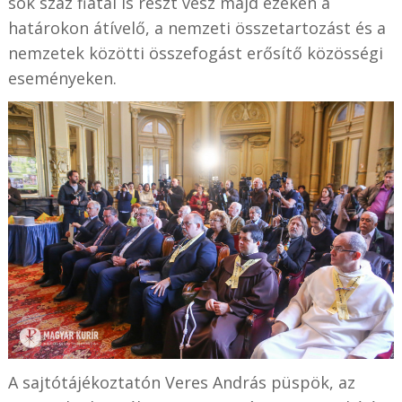
sok száz fiatal is részt vesz majd ezeken a
határokon átívelő, a nemzeti összetartozást és a
nemzetek közötti összefogást erősítő közösségi
eseményeken.
A sajtótájékoztatón Veres András püspök, az