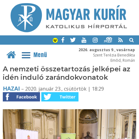
2026. augusztus 9., vasárnap
Menü
Szent Terézia Benedikta
Emõd, Román
A nemzeti összetartozás jelképei az
idén induló zarándokvonatok
HAZAI
– 2020. január 23., csütörtök | 18:29