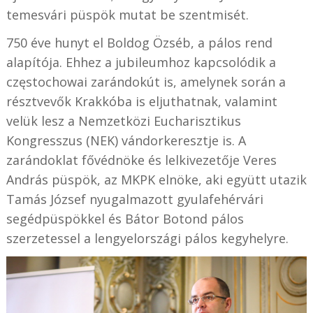
temesvári püspök mutat be szentmisét.
750 éve hunyt el Boldog Özséb, a pálos rend
alapítója. Ehhez a jubileumhoz kapcsolódik a
cz
ę
stochowai zarándokút is, amelynek során a
résztvevők Krakkóba is eljuthatnak, valamint
velük lesz a Nemzetközi Eucharisztikus
Kongresszus (NEK) vándorkeresztje is. A
zarándoklat fővédnöke és lelkivezetője Veres
András püspök, az MKPK elnöke, aki együtt utazik
Tamás József nyugalmazott gyulafehérvári
segédpüspökkel és Bátor Botond pálos
szerzetessel a lengyelországi pálos kegyhelyre.