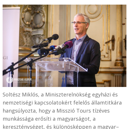
Soltész Miklós, a Miniszterelnökség egyházi és
nemzetiségi kapcsolatokért felelős államtitkára
hangsúlyozta, hogy a Misszió Tours tízéves
munkássága erősíti a magyarságot, a
kereszténységet, és különösképpen a magyar–