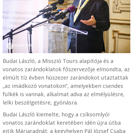
Budai László, a Misszió Tours alapítója és a
vonatos zarándoklatok főszervezője elmondta, az
elmúlt tíz évben húszezer zarándokot utaztattak
„az imádkozó vonatokon”, amelyekben csendes
fülkék is vannak, alkalmat adva az elmélyülésre,
lelki beszélgetésre, gyónásra.
Budai László kiemelte, hogy a csíksomlyói
vonatos zarándoklat keretében idén újra útba
ejtik Máriaradnát; a kegyhelyen Pál József Csaba