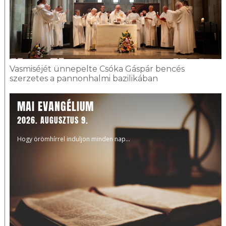
Vasmiséjét ünnepelte Csóka Gáspár bencés
szerzetes a pannonhalmi bazilikában
MAI EVANGÉLIUM
2026. AUGUSZTUS 9.
Hogy örömhírrel induljon minden nap...