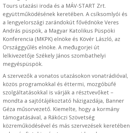
Tours utazási iroda és a MÁV-START Zrt.
együttműködésének keretében. A csíksomlyói és
a lengyelországi zarándokút fővédnöke Veres
András püspök, a Magyar Katolikus Püspöki
Konferencia (MKPK) elnöke és Kövér László, az
Országgyűlés elnöke. A međugorjei út
lelkivezetője Székely János szombathelyi
megyéspüspök.
A szervezők a vonatos utazásokon vonatrádióval,
közös programokkal és éttermi, mozgóbüfé
szolgáltatásokkal is várják a résztvevőket –
mondta a sajtótájékoztató házigazdája, Banner
Géza műsorvezető. Kiemelte, hogy a kormány
támogatásával, a Rákóczi Szövetség
közreműködésével és más szervezések keretében