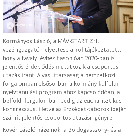
Kormányos László, a MÁV-START Zrt.
vezérigazgató-helyettese arról tájékoztatott,
hogy a tavalyi évhez hasonlóan 2020-ban is
jelentős érdeklődés mutatkozik a csoportos
utazás iránt. A vasúttársaság a nemzetközi
forgalomban elsősorban a kormány külföldi
nyelvtanulási programjához kapcsolódóan, a
belföldi forgalomban pedig az eucharisztikus
kongresszus, illetve az Erzsébet-táborok idején
számít jelentős csoportos utazási igényre.
Kövér László házelnök, a Boldogasszony- és a