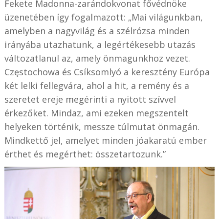
Fekete Madonna-zarándokvonat fővédnöke
üzenetében így fogalmazott: „Mai világunkban,
amelyben a nagyvilág és a szélrózsa minden
irányába utazhatunk, a legértékesebb utazás
változatlanul az, amely önmagunkhoz vezet.
Cz
ę
stochowa és Csíksomlyó a keresztény Európa
két lelki fellegvára, ahol a hit, a remény és a
szeretet ereje megérinti a nyitott szívvel
érkezőket. Mindaz, ami ezeken megszentelt
helyeken történik, messze túlmutat önmagán.
Mindkettő jel, amelyet minden jóakaratú ember
érthet és megérthet: összetartozunk.”