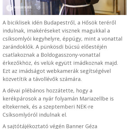
A biciklisek idén Budapestről, a Hősök teréről
indulnak, imakéréseket visznek magukkal a
csíksomlyói kegyhelyre, éppúgy, mint a vonattal
zarándoklók. A pünkösdi búcsú előestéjén
csatlakoznak a Boldogasszony-vonattal
érkezőkhöz, és velük együtt imádkoznak majd.
Ezt az imádságot webkamerák segítségével
közvetítik a távollévők számára.
A dévai plébános hozzátette, hogy a
kerékpárosok a nyár folyamán Mariazellbe is
eltekernek, és a szeptemberi NEK-re
Csíksomlyóról indulnak el.
A sajtótájékoztató végén Banner Géza