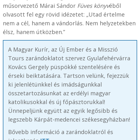
műsorvezető Márai Sándor
Füves könyv
éből
olvasott fel egy rövid idézetet: „Utad értelme
nem a cél, hanem a vándorlás. Nem helyzetekben
élsz, hanem útközben.”
A Magyar Kurír, az Új Ember és a Misszió
Tours zarándoklatot szervez Gyulafehérvárra
Kovács Gergely püspökké szentelésére és
érseki beiktatására. Tartson velünk, fejezzük
ki jelenlétünkkel és imádságunkkal
összetartozásunkat az erdélyi magyar
katolikusokkal és új főpásztorukkal!
Ünnepeljünk együtt az egyik legősibb és
legszebb Kárpát-medencei székesegyházban!
Bővebb információ a zarándoklatról és