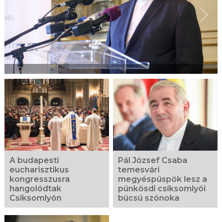
A budapesti
Pál József Csaba
eucharisztikus
temesvári
kongresszusra
megyéspüspök lesz a
hangolódtak
pünkösdi csíksomlyói
Csíksomlyón
búcsú szónoka