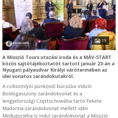
19
A Misszió Tours utazási iroda és a MÁV-START
közös sajtótájékoztatót tartott január 23-án a
Nyugati pályaudvar Királyi várótermében az
idei vonatos zarándokutakról.
A csíksomlyói pünkösdi búcsúba induló
Boldogasszony-zarándokvonat és a
lengyelországi
Częstochowába
tartó Fekete
Madonna-zarándokvonat mellett idén
Međugorjéba is indul zarándokvonat a Misszió