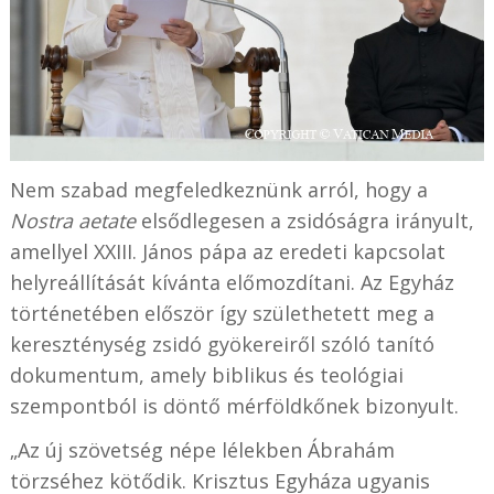
Nem szabad megfeledkeznünk arról, hogy a
Nostra aetate
elsődlegesen a zsidóságra irányult,
amellyel XXIII. János pápa az eredeti kapcsolat
helyreállítását kívánta előmozdítani. Az Egyház
történetében először így születhetett meg a
kereszténység zsidó gyökereiről szóló tanító
dokumentum, amely biblikus és teológiai
szempontból is döntő mérföldkőnek bizonyult.
„Az új szövetség népe lélekben Ábrahám
törzséhez kötődik. Krisztus Egyháza ugyanis