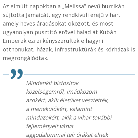
Az elmúlt napokban a „Melissa” nevű hurrikán
sújtotta Jamaicát, egy rendkívüli erejű vihar,
amely heves áradásokat okozott, és most
ugyanolyan pusztító erővel halad át Kubán.
Emberek ezrei kényszerültek elhagyni
otthonukat, házak, infrastruktúrák és kórházak is
megrongálódtak.
Mindenkit biztosítok
közelségemről, imádkozom
azokért, akik életüket vesztették,
a menekülőkért, valamint
mindazokért, akik a vihar további
fejleményeit várva
aggodalommal teli órákat élnek