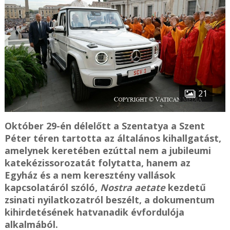
21
Október 29-én délelőtt a Szentatya a Szent
Péter téren tartotta az általános kihallgatást,
amelynek keretében ezúttal nem a jubileumi
katekézissorozatát folytatta, hanem az
Egyház és a nem keresztény vallások
kapcsolatáról szóló,
Nostra aetate
kezdetű
zsinati nyilatkozatról beszélt, a dokumentum
kihirdetésének hatvanadik évfordulója
alkalmából.