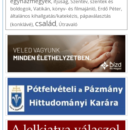
egyházmegyék
,
ifjúság
,
Szentév
,
szentek és
boldogok
,
Vatikán
,
könyv- és filmajánló
,
Erdő Péter
,
általános kihallgatás/katekézis
,
pápaválasztás
család
(konklávé)
,
,
Útravaló