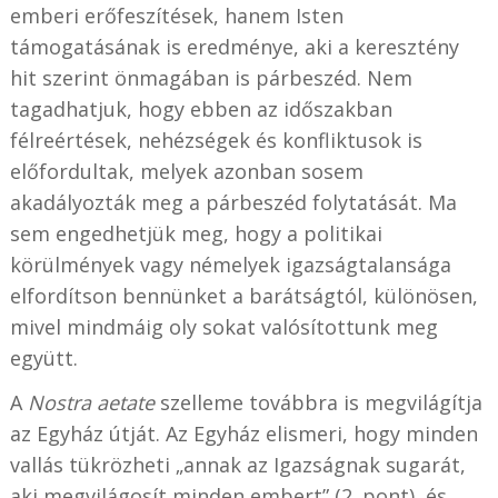
emberi erőfeszítések, hanem Isten
támogatásának is eredménye, aki a keresztény
hit szerint önmagában is párbeszéd. Nem
tagadhatjuk, hogy ebben az időszakban
félreértések, nehézségek és konfliktusok is
előfordultak, melyek azonban sosem
akadályozták meg a párbeszéd folytatását. Ma
sem engedhetjük meg, hogy a politikai
körülmények vagy némelyek igazságtalansága
elfordítson bennünket a barátságtól, különösen,
mivel mindmáig oly sokat valósítottunk meg
együtt.
A
Nostra aetate
szelleme továbbra is megvilágítja
az Egyház útját. Az Egyház elismeri, hogy minden
vallás tükrözheti „annak az Igazságnak sugarát,
aki megvilágosít minden embert” (2. pont), és