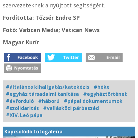
szervezeteknek a nyújtott segítségért.
Fordította: Tőzsér Endre SP
Fotó: Vatican Media; Vatican News
Magyar Kurír
#általános kihallgatás/katekézis
#béke
#egyház társadalmi tanítása
#egyháztörténet
#évforduló
#háború
#pápai dokumentumok
#szolidaritás
#vallásközi párbeszéd
#XIV. Leó pápa
Kapcsolódó fotógaléria