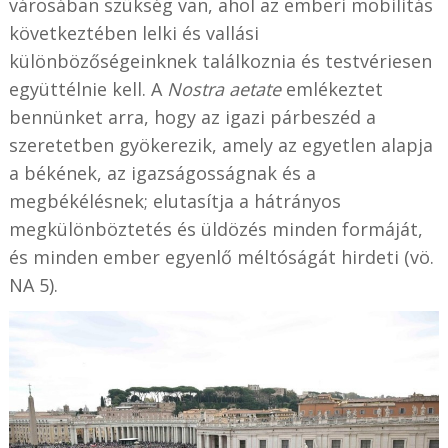
városában szükség van, ahol az emberi mobilitás
következtében lelki és vallási
különbözőségeinknek találkoznia és testvériesen
együttélnie kell. A
Nostra aetate
emlékeztet
bennünket arra, hogy az igazi párbeszéd a
szeretetben gyökerezik, amely az egyetlen alapja
a békének, az igazságosságnak és a
megbékélésnek; elutasítja a hátrányos
megkülönböztetés és üldözés minden formáját,
és minden ember egyenlő méltóságát hirdeti (vö.
NA 5).