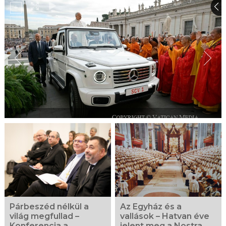
Párbeszéd nélkül a
Az Egyház és a
világ megfullad –
vallások – Hatvan éve
Konferencia a
jelent meg a Nostra