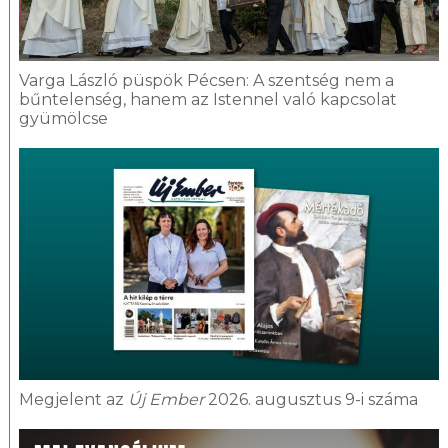
Varga László püspök Pécsen: A szentség nem a
bűntelenség, hanem az Istennel való kapcsolat
gyümölcse
Megjelent az
Új Ember
2026. augusztus 9-i száma