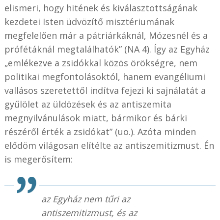
elismeri, hogy hitének és kiválasztottságának
kezdetei Isten üdvözítő misztériumának
megfelelően már a pátriárkáknál, Mózesnél és a
prófétáknál megtalálhatók” (NA 4). Így az Egyház
„emlékezve a zsidókkal közös örökségre, nem
politikai megfontolásoktól, hanem evangéliumi
vallásos szeretettől indítva fejezi ki sajnálatát a
gyűlölet az üldözések és az antiszemita
megnyilvánulások miatt, bármikor és bárki
részéről érték a zsidókat” (uo.). Azóta minden
elődöm világosan elítélte az antiszemitizmust. Én
is megerősítem:
az Egyház nem tűri az
antiszemitizmust, és az