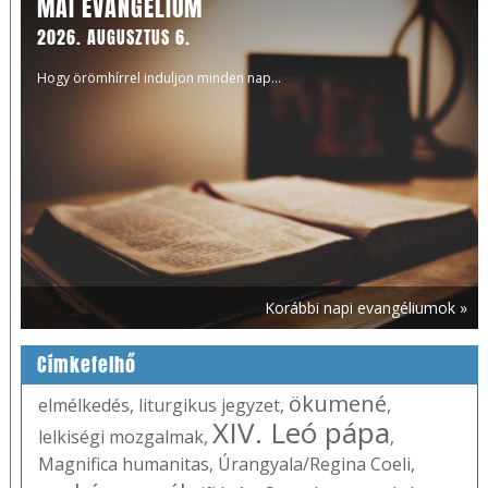
MAI EVANGÉLIUM
2026. AUGUSZTUS 6.
Hogy örömhírrel induljon minden nap...
Korábbi napi evangéliumok »
Címkefelhő
ökumené
elmélkedés
,
liturgikus jegyzet
,
,
XIV. Leó pápa
lelkiségi mozgalmak
,
,
Magnifica humanitas
,
Úrangyala/Regina Coeli
,