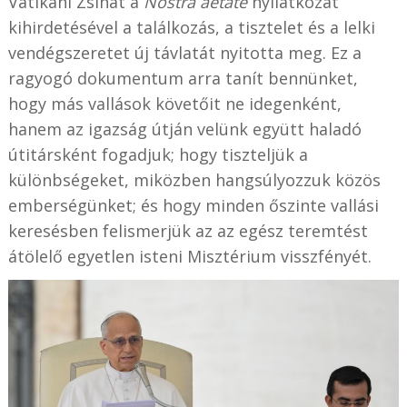
Vatikáni Zsinat a
Nostra aetate
nyilatkozat
kihirdetésével a találkozás, a tisztelet és a lelki
vendégszeretet új távlatát nyitotta meg. Ez a
ragyogó dokumentum arra tanít bennünket,
hogy más vallások követőit ne idegenként,
hanem az igazság útján velünk együtt haladó
útitársként fogadjuk; hogy tiszteljük a
különbségeket, miközben hangsúlyozzuk közös
emberségünket; és hogy minden őszinte vallási
keresésben felismerjük az az egész teremtést
átölelő egyetlen isteni Misztérium visszfényét.