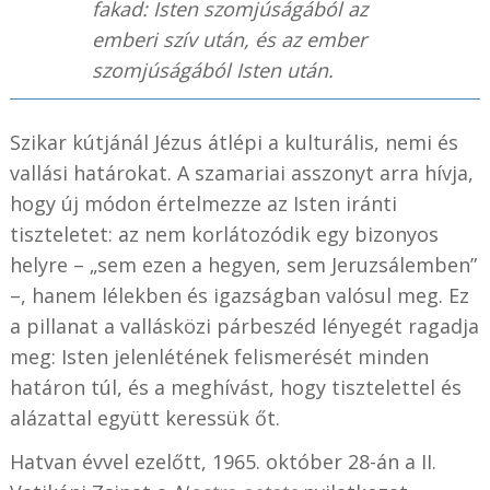
fakad: Isten szomjúságából az
emberi szív után, és az ember
szomjúságából Isten után.
Szikar kútjánál Jézus átlépi a kulturális, nemi és
vallási határokat. A szamariai asszonyt arra hívja,
hogy új módon értelmezze az Isten iránti
tiszteletet: az nem korlátozódik egy bizonyos
helyre – „sem ezen a hegyen, sem Jeruzsálemben”
–, hanem lélekben és igazságban valósul meg. Ez
a pillanat a vallásközi párbeszéd lényegét ragadja
meg: Isten jelenlétének felismerését minden
határon túl, és a meghívást, hogy tisztelettel és
alázattal együtt keressük őt.
Hatvan évvel ezelőtt, 1965. október 28-án a II.