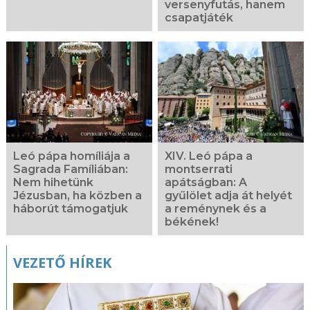
versenyfutás, hanem
csapatjáték
Leó pápa homíliája a
XIV. Leó pápa a
Sagrada Famíliában:
montserrati
Nem hihetünk
apátságban: A
Jézusban, ha közben a
gyűlölet adja át helyét
háborút támogatjuk
a reménynek és a
békének!
VEZETŐ HÍREK