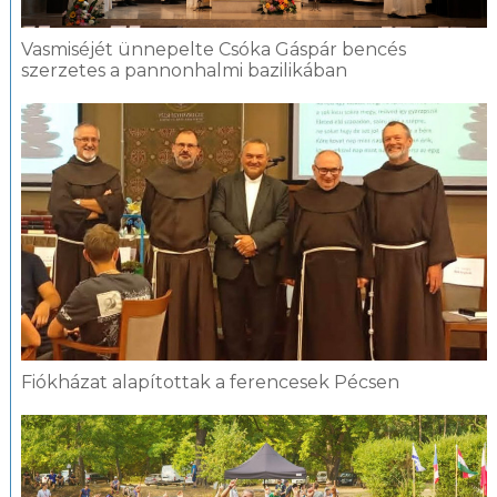
Vasmiséjét ünnepelte Csóka Gáspár bencés
szerzetes a pannonhalmi bazilikában
Fiókházat alapítottak a ferencesek Pécsen