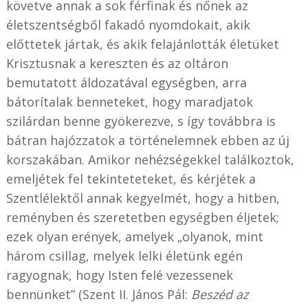
követve annak a sok férfinak és nőnek az
életszentségből fakadó nyomdokait, akik
előttetek jártak, és akik felajánlották életüket
Krisztusnak a kereszten és az oltáron
bemutatott áldozatával egységben, arra
bátorítalak benneteket, hogy maradjatok
szilárdan benne gyökerezve, s így továbbra is
bátran hajózzatok a történelemnek ebben az új
korszakában. Amikor nehézségekkel találkoztok,
emeljétek fel tekinteteteket, és kérjétek a
Szentlélektől annak kegyelmét, hogy a hitben,
reményben és szeretetben egységben éljetek;
ezek olyan erények, amelyek „olyanok, mint
három csillag, melyek lelki életünk egén
ragyognak, hogy Isten felé vezessenek
bennünket” (Szent II. János Pál:
Beszéd az