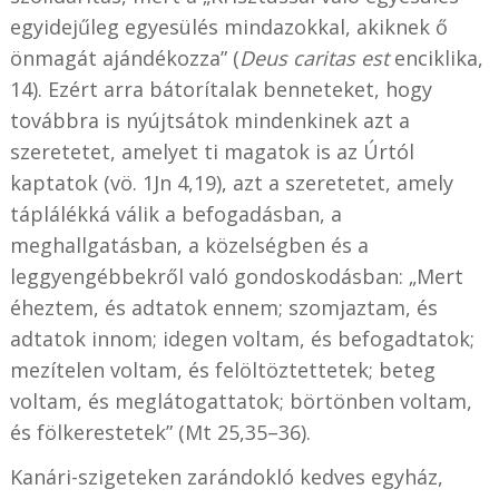
egyidejűleg egyesülés mindazokkal, akiknek ő
önmagát ajándékozza” (
Deus caritas est
enciklika,
14). Ezért arra bátorítalak benneteket, hogy
továbbra is nyújtsátok mindenkinek azt a
szeretetet, amelyet ti magatok is az Úrtól
kaptatok (vö. 1Jn 4,19), azt a szeretetet, amely
táplálékká válik a befogadásban, a
meghallgatásban, a közelségben és a
leggyengébbekről való gondoskodásban: „Mert
éheztem, és adtatok ennem; szomjaztam, és
adtatok innom; idegen voltam, és befogadtatok;
mezítelen voltam, és felöltöztettetek; beteg
voltam, és meglátogattatok; börtönben voltam,
és fölkerestetek” (Mt 25,35–36).
Kanári-szigeteken zarándokló kedves egyház,