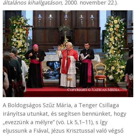
általános kihallgatáson,
2000. november 22.).
A Boldogságos Szűz Mária, a Tenger Csillaga
irányítsa utunkat, és segítsen bennünket, hogy
„evezzünk a mélyre” (vö. Lk 5,1–11), s így
eljussunk a Fiával, Jézus Krisztussal való végső