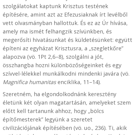
szolgálatokat kaptunk Krisztus testének
építésére, amint azt az Efezusiaknak írt levélből
vett olvasmányban hallottuk. És ez az Úr hívása,
amely ma ismét felhangzik szívünkben, és
megerősíti hivatásunkat és küldetésünket: együtt
építeni az egyházat Krisztusra, a „szegletkőre”
alapozva (vö. 1Pt 2,6–8), szolgálni a jót,
összhangba hozni különbözőségeinket és egy
szívvel-lélekkel munkálkodni mindenki javára (vö.
Magnifica humanitas
enciklika, 11–14).
Szeretném, ha elgondolkodnánk keresztény
életünk két olyan magatartásán, amelyeket szem
előtt kell tartanunk ahhoz, hogy „bölcs
építőmesterek” legyünk a szeretet
civilizációjának építésében (vö. uo., 236). Ti, akik