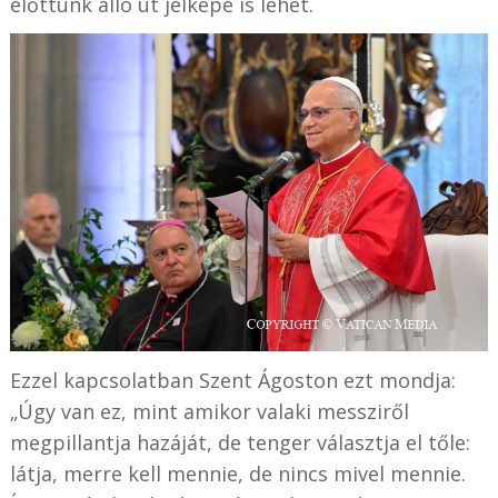
előttünk álló út jelképe is lehet.
Ezzel kapcsolatban Szent Ágoston ezt mondja:
„Úgy van ez, mint amikor valaki messziről
megpillantja hazáját, de tenger választja el tőle:
látja, merre kell mennie, de nincs mivel mennie.