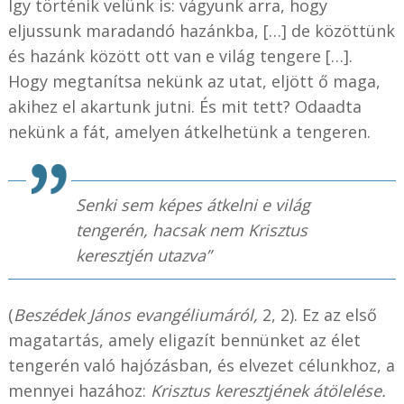
Így történik velünk is: vágyunk arra, hogy
eljussunk maradandó hazánkba, […] de közöttünk
és hazánk között ott van e világ tengere […].
Hogy megtanítsa nekünk az utat, eljött ő maga,
akihez el akartunk jutni. És mit tett? Odaadta
nekünk a fát, amelyen átkelhetünk a tengeren.
Senki sem képes átkelni e világ
tengerén, hacsak nem Krisztus
keresztjén utazva”
(
Beszédek János evangéliumáról,
2, 2). Ez az első
magatartás, amely eligazít bennünket az élet
tengerén való hajózásban, és elvezet célunkhoz, a
mennyei hazához:
Krisztus keresztjének átölelése.