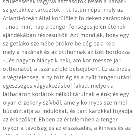
születésetek vagy választásotok révén a Kanári-
szigetekhez tartoztok – ti, Isten népe, mely az
Atlanti-óceán által körülölelt földeken zarándokol
–, nap mint nap a tenger fenséges jelenlétének
ajándékában részesültök. Azt mondják, hogy egy
szigetlakó szemébe örökre beleég ez a kép –
mely a hazának és az otthonnak az ízét hordozza
–, és nagyon hiányzik neki, amikor messze jár
otthonától, a „szárazföld belsejében”. Ez az érzés
a végtelenség, a nyitott ég és a nyílt tenger utáni
egészséges vágyakozásból fakad, melyek a
láthatáron korlátok nélkül tárulnak elénk; és egy
olyan érzékeny szívből, amely könnyes szemmel
búcsúztatja az indulókat, és tárt karokkal fogadja
az érkezőket. Ebben az értelemben a tenger
olykor a távolság és az elszakadás, a kihívás és az