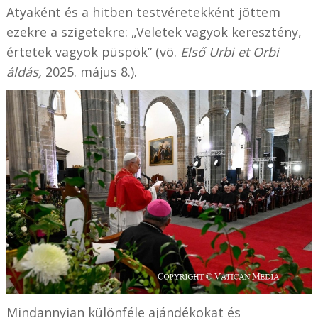
Atyaként és a hitben testvéretekként jöttem
ezekre a szigetekre: „Veletek vagyok keresztény,
értetek vagyok püspök” (vö.
Első Urbi et Orbi
áldás,
2025. május 8.).
Mindannyian különféle ajándékokat és