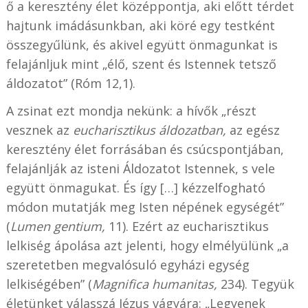
ő a keresztény élet középpontja, aki előtt térdet
hajtunk imádásunkban, aki köré egy testként
összegyűlünk, és akivel együtt önmagunkat is
felajánljuk mint „élő, szent és Istennek tetsző
áldozatot” (Róm 12,1).
A zsinat ezt mondja nekünk: a hívők „részt
vesznek az
eucharisztikus áldozatban,
az egész
keresztény élet forrásában és csúcspontjában,
felajánlják az isteni Áldozatot Istennek, s vele
együtt önmagukat. És így […] kézzelfogható
módon mutatják meg Isten népének egységét”
(
Lumen gentium,
11). Ezért az eucharisztikus
lelkiség ápolása azt jelenti, hogy elmélyülünk „a
szeretetben megvalósuló egyházi egység
lelkiségében” (
Magnifica humanitas,
234). Tegyük
életünket válasszá Jézus vágyára: „Legyenek