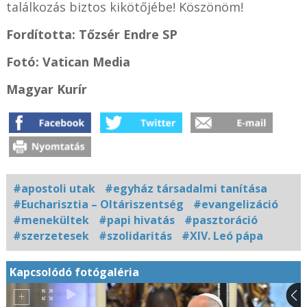
találkozás biztos kikötőjébe! Köszönöm!
Fordította: Tőzsér Endre SP
Fotó: Vatican Media
Magyar Kurír
#apostoli utak
#egyház társadalmi tanítása
#Eucharisztia – Oltáriszentség
#evangelizáció
#menekültek
#papi hivatás
#pasztoráció
#szerzetesek
#szolidaritás
#XIV. Leó pápa
Kapcsolódó fotógaléria