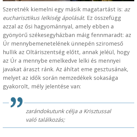
Szeretnék kiemelni egy másik magatartást is:
az
eucharisztikus lelkiség ápolását.
Ez összefügg
azzal az ősi hagyománnyal, amely ebben a
gyönyörű székesegyházban máig fennmaradt: az
Úr mennybemenetelének ünnepén sziromeső
hullik az Oltáriszentség előtt, annak jeléül, hogy
az Úr a mennybe emelkedve lelki és mennyei
javakat áraszt ránk. Az áhítat eme gesztusának,
melyet az idők során nemzedékek sokasága
gyakorolt, mély jelentése van:
zarándokutunk célja a Krisztussal
való találkozás;