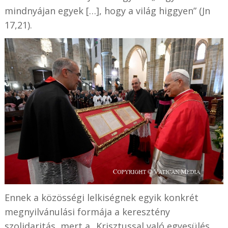
mindnyájan egyek […], hogy a világ higgyen” (Jn
17,21).
Ennek a közösségi lelkiségnek egyik konkrét
megnyilvánulási formája a keresztény
szolidaritás, mert a „Krisztussal való egyesülés