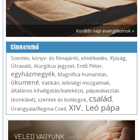
Korábbi napi evangéliumok »
Címkefelhő
Szentév
,
könyv- és filmajánló
,
elmélkedés
,
ifjúság
,
Útravaló
,
liturgikus jegyzet
,
Erdő Péter
,
egyházmegyék
,
Magnifica humanitas
,
ökumené
,
Vatikán
,
lelkiségi mozgalmak
,
általános kihallgatás/katekézis
,
pápaválasztás
család
(konklávé)
,
szentek és boldogok
,
,
XIV. Leó pápa
Úrangyala/Regina Coeli
,