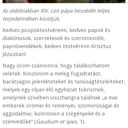
Az alábbiakban XIV. Leó pápa beszédét teljes
terjedelmében közöljük.
Kedves püspöktestvéreim, kedves papok és
diakónusok, szerzetesek és szerzetesnők,
papnövendékek, kedves testvéreim Krisztus
Jézusban!
Nagy öröm számomra, hogy találkozhatom
veletek. Köszönöm a meleg fogadtatást,
barátságos jelenléteteket és tanúságtételeiteket,
melyek egy olyan élő egyházat tükröznek,
amelynek szívében visszhangra találnak „a mai
emberek örömei és reményei, szomorúságai és
aggodalmai, különösen a szegényeké és a
szenvedőké” (
Gaudium et spes,
1).