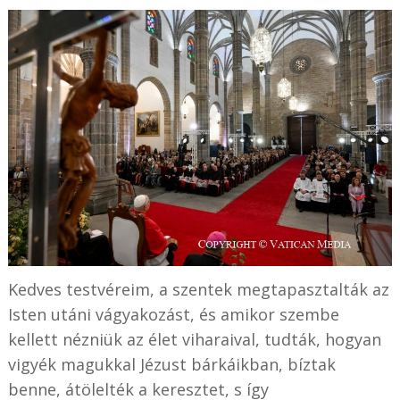
Kedves testvéreim, a szentek megtapasztalták az
Isten utáni vágyakozást, és amikor szembe
kellett nézniük az élet viharaival, tudták, hogyan
vigyék magukkal Jézust bárkáikban, bíztak
benne, átölelték a keresztet, s így