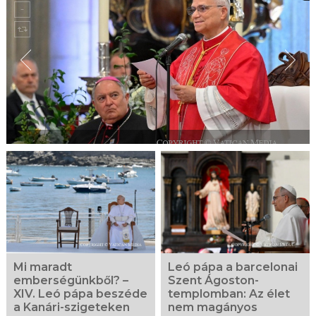
Mi maradt
Leó pápa a barcelonai
emberségünkből? –
Szent Ágoston-
XIV. Leó pápa beszéde
templomban: Az élet
a Kanári-szigeteken
nem magányos