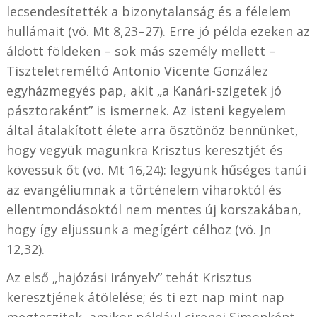
lecsendesítették a bizonytalanság és a félelem
hullámait (vö. Mt 8,23–27). Erre jó példa ezeken az
áldott földeken – sok más személy mellett –
Tiszteletreméltó Antonio Vicente González
egyházmegyés pap, akit „a Kanári-szigetek jó
pásztoraként” is ismernek. Az isteni kegyelem
által átalakított élete arra ösztönöz bennünket,
hogy vegyük magunkra Krisztus keresztjét és
kövessük őt (vö. Mt 16,24): legyünk hűséges tanúi
az evangéliumnak a történelem viharoktól és
ellentmondásoktól nem mentes új korszakában,
hogy így eljussunk a megígért célhoz (vö. Jn
12,32).
Az első „hajózási irányelv” tehát Krisztus
keresztjének átölelése; és ti ezt nap mint nap
megteszitek, amikor például cirenei Simonként