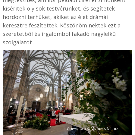
kíséritek oly sok testvérünket, és segítetek
hordozni terhüket, akiket az élet drámái
keresztre feszítettek. Köszönöm nektek ezt a
szeretetből és irgalomból fakadó nagylelkű
szolgálatot.