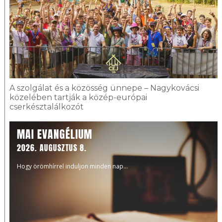
A szolgálat és a közösség ünnepe – Nagykovácsi
közelében tartják a közép-európai
cserkésztalálkozót
MAI EVANGÉLIUM
2026. AUGUSZTUS 8.
Hogy örömhírrel induljon minden nap...