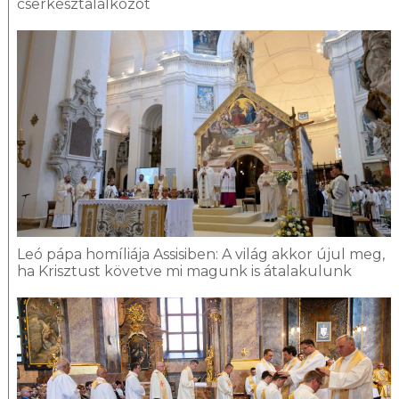
cserkésztalálkozót
Leó pápa homíliája Assisiben: A világ akkor újul meg,
ha Krisztust követve mi magunk is átalakulunk