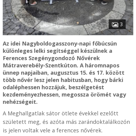
3
Az idei Nagyboldogasszony-napi főbúcsún
különleges lelki segítséggel készülnek a
Ferences Szegénygondozó Nővérek
Mátraverebély-Szentkúton. A háromnapos
ünnep napjaiban, augusztus 15. és 17. között
több nővér lesz jelen habitusban, hogy bárki
odaléphessen hozzájuk, beszélgetést
kezdeményezhessen, megossza örömét vagy
nehézségeit.
A Meghallgatlak sátor ötlete évekkel ezelőtt
született meg, és azóta más zarándoktalálkozón
is jelen voltak vele a ferences nővérek.