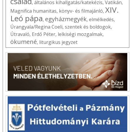
család
,
általános kihallgatás/katekézis
,
Vatikán
,
XIV.
Magnifica humanitas
,
könyv- és filmajánló
,
Leó pápa
egyházmegyék
,
,
elmélkedés
,
Úrangyala/Regina Coeli
,
szentek és boldogok
,
Útravaló
,
Erdő Péter
,
lelkiségi mozgalmak
,
ökumené
,
liturgikus jegyzet