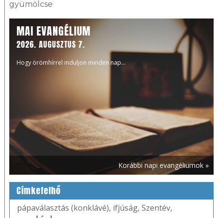
gyümölcse
MAI EVANGÉLIUM
2026. AUGUSZTUS 7.
Hogy örömhírrel induljon minden nap...
Korábbi napi evangéliumok »
Címkefelhő
pápaválasztás (konklávé)
,
ifjúság
,
Szentév
,