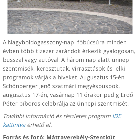
A Nagyboldogasszony-napi főbúcsúra minden
évben több tízezer zarándok érkezik gyalogosan,
busszal vagy autóval. A három nap alatt ünnepi
szentmisék, keresztutak, virrasztások és lelki
programok várják a híveket. Augusztus 15-én
Schönberger Jenő szatmári megyéspüspök,
augusztus 17-én, vasárnap 11 órakor pedig Erdő
Péter bíboros celebrálja az ünnepi szentmisét.
További információ és részletes program
IDE
kattintva
érhető el.
Forrás és fotó: Mátraverebély-Szentkút