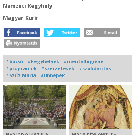
Nemzeti Kegyhely
Magyar Kurír
#búcsú
#kegyhelyek
#mentálhigiéné
#programok
#szerzetesek
#szolidaritás
#Szűz Mária
#ünnepek
Kapcsolódó
fotógaléria
Nyáron érkezik a
Mária hite életút –