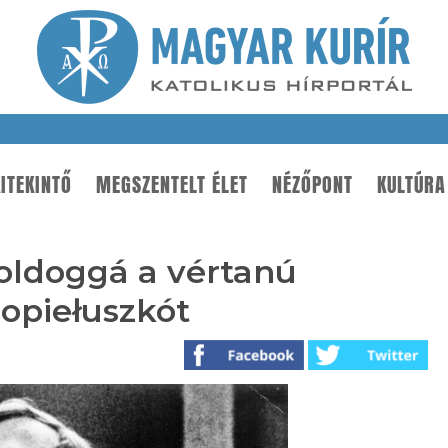
ITEKINTŐ
MEGSZENTELT ÉLET
NÉZŐPONT
KULTÚRA
boldoggá a vértanú
Popiełuszkót