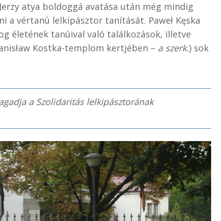
 Jerzy atya boldoggá avatása után még mindig
 a vértanú lelkipásztor tanítását.
Paweł Kęska
g életének tanúival való találkozások, illetve
 Stanisław Kostka-templom kertjében –
a szerk.
) sok
gadja a Szolidaritás lelkipásztorának