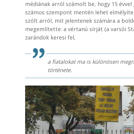
médiának arról számolt be, hogy 15 évvel
számos szempont mentén lehet elmélyíteni
szólt arról, mit jelentenek számára a boldo
megemlítette: a vértanú sírját (a varsói
zarándok keresi fel,
a fiatalokat ma is különösen megra
története.