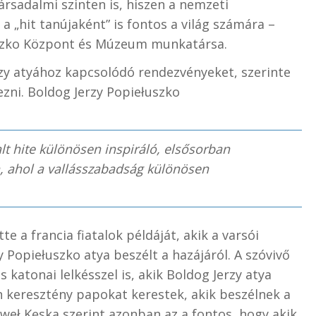
társadalmi szinten is, hiszen a nemzeti
a „hit tanújaként” is fontos a világ számára –
łuszko Központ és Múzeum munkatársa.
rzy atyához kapcsolódó rendezvényeket, szerinte
ezni.
Boldog Jerzy Popiełuszko
alt hite különösen inspiráló, elsősorban
n, ahol a vallásszabadság különösen
e a francia fiatalok példáját, akik a varsói
 Popiełuszko atya beszélt a hazájáról. A szóvivő
 katonai lelkésszel is, akik Boldog Jerzy atya
an keresztény papokat kerestek, akik beszélnek a
weł Kęska
szerint azonban az a fontos, hogy akik