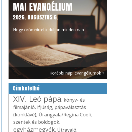
MAI EVANGÉLIUM
2026. AUGUSZTUS 6.
Hogy örömhírrel induljon minden nap...
Korábbi napi evangéliumok »
Címkefelhő
XIV. Leó pápa
,
könyv- és
filmajánló
,
ifjúság
,
pápaválasztás
(konklávé)
,
Úrangyala/Regina Coeli
,
szentek és boldogok
,
egyházmegyék
,
Útravaló
,