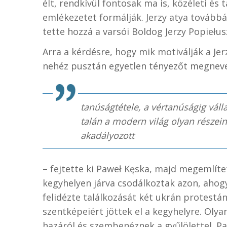
élt, rendkívül fontosak ma is, közéleti és 
emlékezetet formálják. Jerzy atya továbbá 
tette hozzá a varsói Boldog Jerzy Popie
Arra a kérdésre, hogy mik motiválják a Je
nehéz pusztán egyetlen tényezőt megnev
t
anúságtétele, a vértanúságig váll
talán a modern világ olyan részei
akadályozott
– fejtette ki Paweł Kęska, majd megemlített
kegyhelyen járva csodálkoztak azon, ahogy
felidézte találkozását két ukrán protestáns
szentképeiért jöttek el a kegyhelyre. Oly
hazáról és szembenéznek a gyűlölettel.
Pa