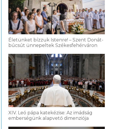
Életünket bízzuk Istenre! – Szent Donát-
búcsút ünnepeltek Székesfehérváron
XIV. Leó pápa katekézise: Az imádság
emberségünk alapvető dimenziója