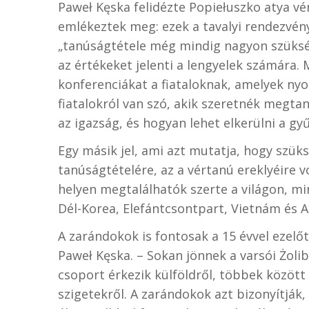
Paweł Kęska
felidézte Popiełuszko atya vé
emlékeztek meg: ezek a tavalyi rendezvén
„tanúságtétele még mindig nagyon szüksége
az értékeket jelenti a lengyelek számára
k
onferenciákat a fiataloknak, amelyek nyo
fiatalokról van szó, akik szeretnék megtan
az igazság, és hogyan lehet elkerülni a gyű
Egy másik jel, ami azt mutatja, hogy szük
tanúságtételére, az a vértanú ereklyéire 
helyen megtalálhatók szerte a világon, min
Dél-Korea, Elefántcsontpart, Vietnám és Au
A zarándokok is fontosak a 15 évvel ezelő
Paweł Kęska. – Sokan jönnek a varsói Żol
csoport érkezik külföldről, többek között 
szigetekről. A zarándokok azt bizonyítják