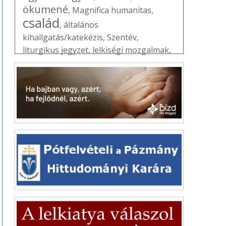
ökumené
,
Magnifica humanitas
,
család
,
általános
kihallgatás/katekézis
,
Szentév
,
liturgikus jegyzet
,
lelkiségi mozgalmak
,
elmélkedés
,
Vatikán
,
Erdő Péter