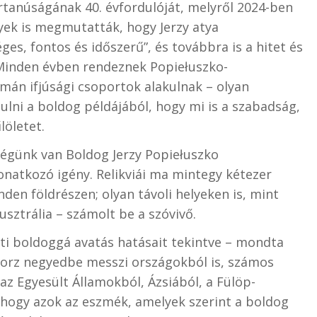
rtanúságának 40. évfordulóját, melyről 2024-ben
yek is megmutatták, hogy Jerzy atya
s, fontos és időszerű”, és továbbra is a hitet és
. Minden évben rendeznek
Popiełuszko-
mán ifjúsági csoportok alakulnak – olyan
ulni a boldog példájából, hogy mi is a szabadság,
löletet.
ségünk van Boldog Jerzy Popiełuszko
vonatkozó igény. Relikviái ma mintegy kétezer
den földrészen; olyan távoli helyeken is, mint
sztrália – számolt be a szóvivő.
tti boldoggá avatás hatásait tekintve – mondta
iborz negyedbe messzi országokból is, számos
az Egyesült Államokból, Ázsiából, a Fülöp-
, hogy azok az eszmék, amelyek szerint a boldog