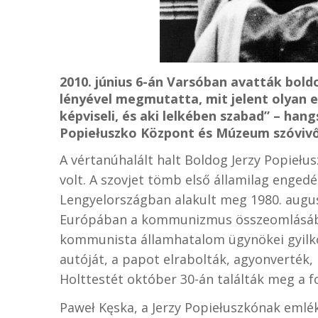
2010. június 6-án Varsóban avatták bol
lényével megmutatta, mit jelent olyan em
képviseli, és aki lelkében szabad” – han
Popiełuszko Központ és Múzeum szóvivőj
A vértanúhalált halt Boldog Jerzy Popiełus
volt. A szovjet tömb első államilag enged
Lengyelországban alakult meg 1980. augusz
Európában a kommunizmus összeomlásában
kommunista államhatalom ügynökei gyilko
autóját, a papot elrabolták, agyonverték, 
Holttestét október 30-án találták meg a f
Paweł Kęska, a
Jerzy Popiełuszkónak emlé