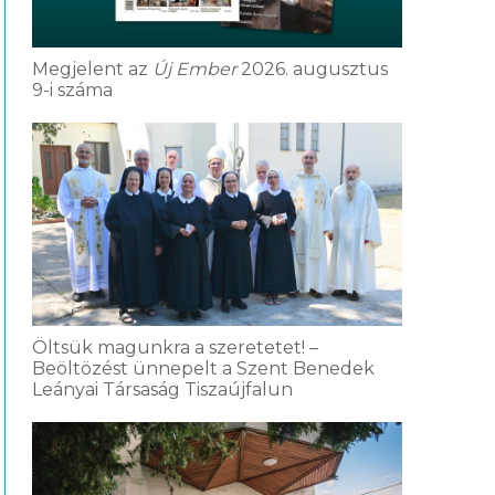
Megjelent az
Új Ember
2026. augusztus
9-i száma
Öltsük magunkra a szeretetet! –
Beöltözést ünnepelt a Szent Benedek
Leányai Társaság Tiszaújfalun