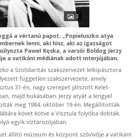
3
doggá a vértanú papot. „Popiełuszko atya
bernek lenni, aki hisz, aki az igazságot
gsúlyozta Paweł Kęska, a varsói Boldog Jerzy
e a vatikáni médiának adott interjújában.
zko a Szolidaritás szakszervezet lelkipásztora
élyezett független szakszervezete, amely
tus 31-én, nagy szerepet játszott Kelet-
, majd bukásában. Jerzy atyát a lengyel
lták meg 1984. október 19-én. Megállították
lábára követ kötve a Visztula folyóba dobták.
olyó egyik víztározójában.
ket állító múzeum és központ szóvivője
a vatikáni