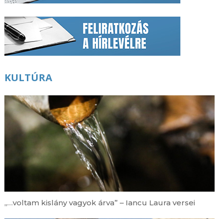
KULTÚRA
„…voltam kislány vagyok árva” – Iancu Laura versei