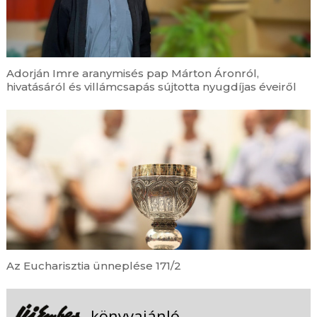
Adorján Imre aranymisés pap Márton Áronról,
hivatásáról és villámcsapás sújtotta nyugdíjas éveiről
Az Eucharisztia ünneplése 171/2
könyvajánló