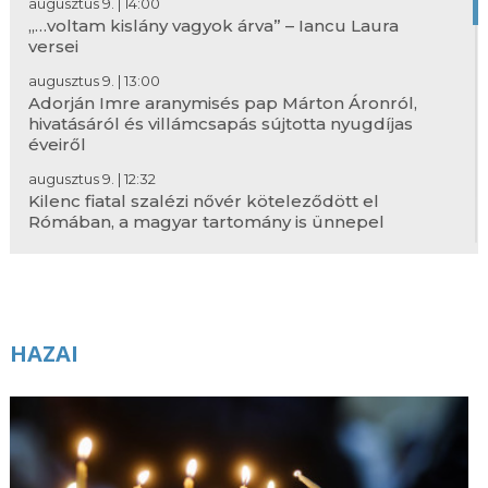
augusztus 9. | 14:00
„…voltam kislány vagyok árva” – Iancu Laura
versei
augusztus 9. | 13:00
Adorján Imre aranymisés pap Márton Áronról,
hivatásáról és villámcsapás sújtotta nyugdíjas
éveiről
augusztus 9. | 12:32
Kilenc fiatal szalézi nővér köteleződött el
Rómában, a magyar tartomány is ünnepel
augusztus 9. | 12:00
Az Eucharisztia ünneplése 171/2
augusztus 9. | 6:00
A Keresztről nevezett Szent Terézia Benedikta
HAZAI
(Edith Stein) szűz és vértanú, Európa
társvédőszentje
augusztus 9. | 5:00
Útravaló – 2026. augusztus 9., évközi 19.
vasárnap