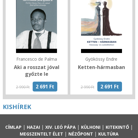
Francesco de Palma
Gyökössy Endre
Aki a rosszat jóval
Ketten-hármasban
győzte le
2 691 Ft
2 691 Ft
2 990 Ft
2 990 Ft
KISHÍREK
|
|
|
|
|
CÍMLAP
HAZAI
XIV. LEÓ PÁPA
KÜLHONI
KITEKINTŐ
|
|
MEGSZENTELT ÉLET
NÉZŐPONT
KULTÚRA