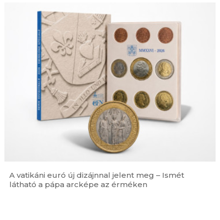
A vatikáni euró új dizájnnal jelent meg – Ismét
látható a pápa arcképe az érméken
Ferences jubileum »