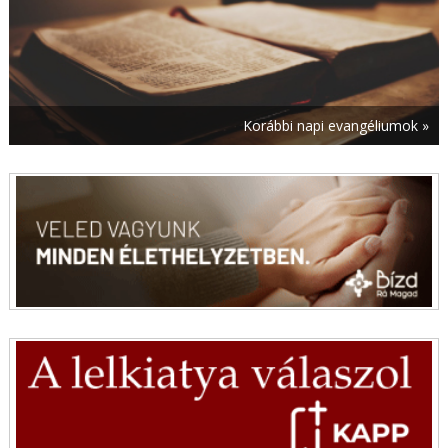
Laura versei és Mohi Sándor fotói
augusztus 8. | 12:28
Elhunyt Jakus Ottó kisegítő lelkész
augusztus 8. | 12:00
Loyolai Szent Ignác tanácsai nehézség idején
Korábbi napi evangéliumok »
augusztus 8. | 6:00
Szent Domonkos áldozópap
augusztus 8. | 5:00
Útravaló – 2026. augusztus 8.
augusztus 8. | 0:01
Mai evangélium – 2026. augusztus 8.
augusztus 7. | 20:10
Vasmiséjét ünnepelte Csóka Gáspár bencés
szerzetes a pannonhalmi bazilikában
augusztus 7. | 19:29
Minden szenvedés az édesanyához kiált – A
dunai svábok 65. fogadalmi zarándoklata
Altöttingben