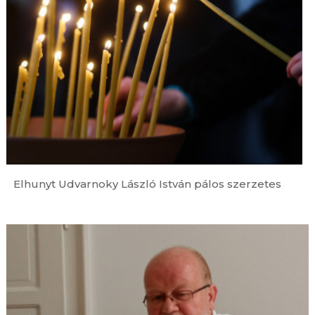
augusztus 9. | 0:01
Mai evangélium – 2026. augusztus 9., évközi 19.
vasárnap
augusztus 8. | 20:58
Szent Ferenc ereklyéje két keréken érkezett
Csíksomlyóra
augusztus 8. | 20:30
A HÉT VERSE – Arany János: Kozmopolita
költészet
augusztus 8. | 20:00
Évszázadok üzenete – A felújított esztergomi
Keresztény Múzeum újrarendezett állandó
Elhunyt Udvarnoky László István pálos szerzetes
kiállításáról
augusztus 8. | 19:00
Új jelölt a Pannonhalmi Főapátságban –
Megkezdi szerzetesi útját Gurányi Krisztián
augusztus 8. | 18:20
Egy hivatás beteljesülése és elindulása – Pappá
szentelték Budai János görögkatolikus
diakónust