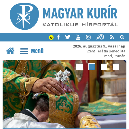
2026. augusztus 9., vasárnap
Menü
Szent Terézia Benedikta
Emõd, Román