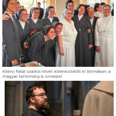
Kilenc fiatal szalézi nővér köteleződött el Rómában, a
magyar tartomány is ünnepel