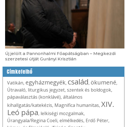
Új jelölt a Pannonhalmi Főapátságban – Megkezdi
szerzetesi útját Gurányi Krisztián
Címkefelhő
család
egyházmegyék
ökumené
Vatikán
,
,
,
,
Útravaló
,
liturgikus jegyzet
,
szentek és boldogok
,
pápaválasztás (konklávé)
,
általános
XIV.
kihallgatás/katekézis
,
Magnifica humanitas
,
Leó pápa
,
lelkiségi mozgalmak
,
Úrangyala/Regina Coeli
,
elmélkedés
,
Erdő Péter
,