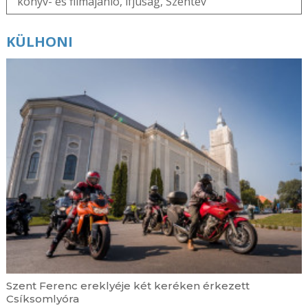
könyv- és filmajánló
,
ifjúság
,
Szentév
KÜLHONI
Szent Ferenc ereklyéje két keréken érkezett
Csíksomlyóra