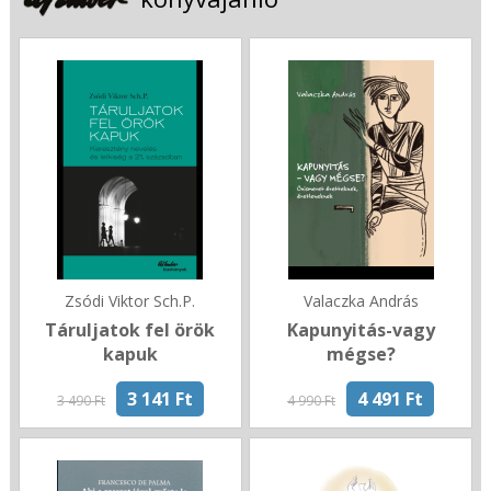
Zsódi Viktor Sch.P.
Valaczka András
Táruljatok fel örök
Kapunyitás-vagy
kapuk
mégse?
3 141 Ft
4 491 Ft
3 490 Ft
4 990 Ft