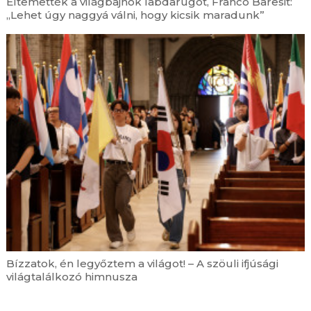
Eltemették a világbajnok labdarúgót, Franco Baresit:
látható a pápa arcképe az érméken
„Lehet úgy naggyá válni, hogy kicsik maradunk”
augusztus 7. | 14:34
Fiókházat alapítottak a ferencesek Pécsen
augusztus 7. | 13:52
Bérmálkozó fiatalokkal találkozott a temesvári
megyéspüspök Krassóváron
augusztus 7. | 13:10
Egy kisebb városnyi embert látnak el energiával
a Máltai Szeretetszolgálat szociális
naperőművei
augusztus 7. | 12:37
Bízzatok, én legyőztem a világot! – A szöuli
ifjúsági világtalálkozó himnusza
augusztus 7. | 11:53
A Katolikus Karitász által támogatott ormánsági
gyermekek nyaralhattak Németországban
Bízzatok, én legyőztem a világot! – A szöuli ifjúsági
augusztus 7. | 11:00
világtalálkozó himnusza
Boldog Apor Vilmos püspök közbenjárásáért
imádkoztak Győrben