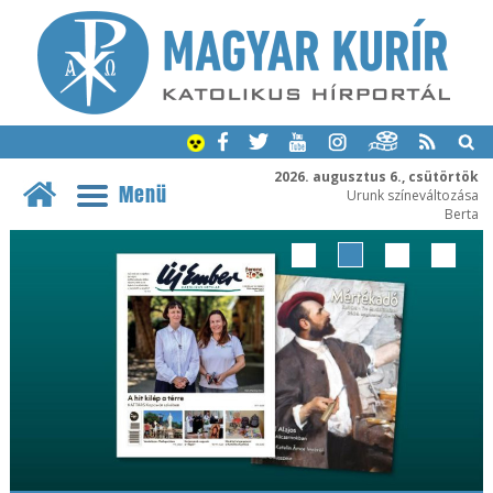
2026. augusztus 6., csütörtök
Menü
Urunk színeváltozása
Berta