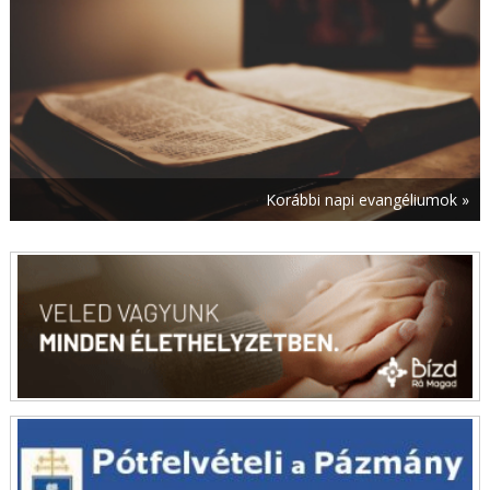
augusztus 5. | 12:12
XIV. Leó pápa aláírta a Vatikánvárosi Állam új
alaptörvényét
augusztus 5. | 11:20
Szöul ad otthont az első keresztény–
konfuciánus tanácskozásnak
augusztus 5. | 10:32
Isten kegyelme csodálatosan egészíti ki
Korábbi napi evangéliumok »
erőfeszítéseinket – Véget ért az idei Szent
Damján-tábor
augusztus 5. | 9:47
A múlt és a jelen összeér – 800 éves Nemesbőd
augusztus 5. | 9:01
Kettős jubileumot ünnepeltek a mallersdorfi
ferences nővérek
augusztus 5. | 6:00
Havas Boldogasszony
augusztus 5. | 5:00
Útravaló – 2026. augusztus 5.