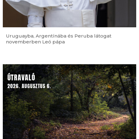
Uruguayba, Argentínába és Peruba látogat
novemberben Leó pápa
Ferences jubileum »
ÚTRAVALÓ
2026. AUGUSZTUS 6.