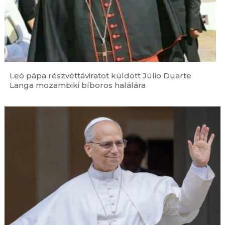
Leó pápa részvéttáviratot küldött Júlio Duarte
Langa mozambiki bíboros halálára