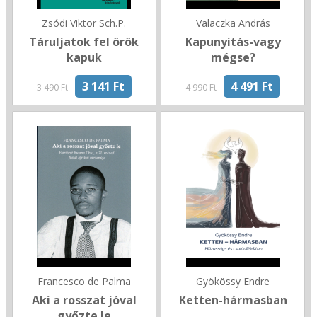
Zsódi Viktor Sch.P.
Valaczka András
Táruljatok fel örök
Kapunyitás-vagy
kapuk
mégse?
3 141 Ft
4 491 Ft
3 490 Ft
4 990 Ft
Francesco de Palma
Gyökössy Endre
Aki a rosszat jóval
Ketten-hármasban
győzte le