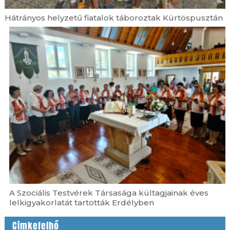
Hátrányos helyzetű fiatalok táboroztak Kürtöspusztán
A Szociális Testvérek Társasága kültagjainak éves
lelkigyakorlatát tartották Erdélyben
Címkefelhő