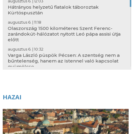
augusztus 6. | 12:03
Hátrányos helyzetű fiatalok táboroztak
Kürtöspusztán
augusztus 6. | 11:18
Olaszország 1500 kilométeres Szent Ferenc-
zarándokút-hálózatot nyitott Leó pápa assisi útja
előtt
augusztus 6. | 10:32
Varga László püspök Pécsen: A szentség nem a
bűntelenség, hanem az Istennel való kapcsolat
gyümölcse
augusztus 6. | 9:48
A Szociális Testvérek Társasága kültagjainak
éves lelkigyakorlatát tartották Erdélyben
HAZAI
augusztus 6. | 9:00
Bibliai utazás a Káldi-fordítás kiadásának 400.
évfordulóján – Vándorkiállítás nyílt Budapesten
augusztus 6. | 6:00
Urunk színeváltozása