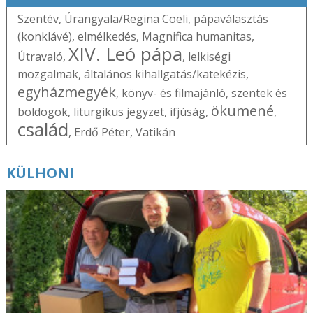
Szentév
,
Úrangyala/Regina Coeli
,
pápaválasztás
(konklávé)
,
elmélkedés
,
Magnifica humanitas
,
XIV. Leó pápa
Útravaló
,
,
lelkiségi
mozgalmak
,
általános kihallgatás/katekézis
,
egyházmegyék
,
könyv- és filmajánló
,
szentek és
ökumené
boldogok
,
liturgikus jegyzet
,
ifjúság
,
,
család
,
Erdő Péter
,
Vatikán
KÜLHONI