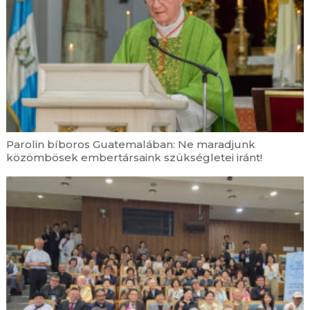
előmozdítóját
augusztus 4. | 17:14
Leó pápa augusztusi imaszándéka a városok
evangelizálásáért
augusztus 4. | 16:30
Induljon el a jóságlavina! – Roma családi napot
tartottak Gersekaráton
augusztus 4. | 15:46
Az igazság, aki Jézus Krisztus – Lelkigyakorlat
Parolin bíboros Guatemalában: Ne maradjunk
Fábry Kornél püspökkel és Mijo Baradával
közömbösek embertársaink szükségletei iránt!
Budapesten
augusztus 4. | 15:00
A Jáki Társaság reflexiója XIV. Leó pápa
Magnifica humanitas kezdetű enciklikájáról
augusztus 4. | 13:22
Ugyanazzal a reménnyel – 500 éve ünneplik a
Havas Boldogasszony-búcsút Szegeden
augusztus 4. | 12:36
Első alkalommal érkezett Romániába Assisi