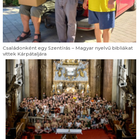
Családonként egy Szentírás – Magyar nyelvű bibliákat
vittek Kárpátaljára