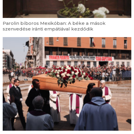
szerzetes
augusztus 8. | 13:00
Realista metafizika – Visszavonult a szél: Iancu
Parolin bíboros Mexikóban: A béke a mások
Laura versei és Mohi Sándor fotói
szenvedése iránti empátiával kezdődik
augusztus 8. | 12:28
Elhunyt Jakus Ottó kisegítő lelkész
augusztus 8. | 12:00
Loyolai Szent Ignác tanácsai nehézség idején
augusztus 8. | 6:00
Szent Domonkos áldozópap
augusztus 8. | 5:00
Útravaló – 2026. augusztus 8.
augusztus 8. | 0:01
Mai evangélium – 2026. augusztus 8.
augusztus 7. | 20:10
Vasmiséjét ünnepelte Csóka Gáspár bencés
szerzetes a pannonhalmi bazilikában
augusztus 7. | 19:29