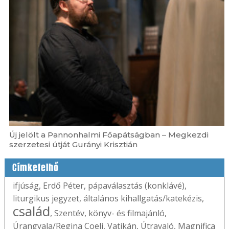
Új jelölt a Pannonhalmi Főapátságban – Megkezdi
szerzetesi útját Gurányi Krisztián
Címkefelhő
ifjúság
,
Erdő Péter
,
pápaválasztás (konklávé)
,
liturgikus jegyzet
,
általános kihallgatás/katekézis
,
család
,
Szentév
,
könyv- és filmajánló
,
Úrangyala/Regina Coeli
,
Vatikán
,
Útravaló
,
Magnifica