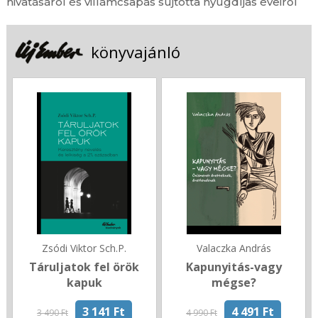
hivatásáról és villámcsapás sújtotta nyugdíjas éveiről
könyvajánló
Zsódi Viktor Sch.P.
Valaczka András
Táruljatok fel örök
Kapunyitás-vagy
kapuk
mégse?
3 141 Ft
4 491 Ft
3 490 Ft
4 990 Ft