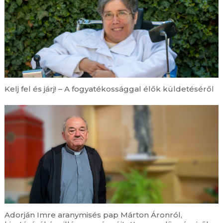
Kelj fel és járj! – A fogyatékossággal élők küldetéséről
Adorján Imre aranymisés pap Márton Áronról,