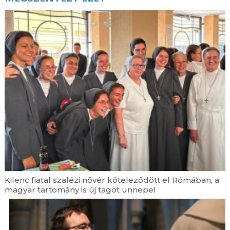
Kilenc fiatal szalézi nővér köteleződött el Rómában, a
magyar tartomány is új tagot ünnepel