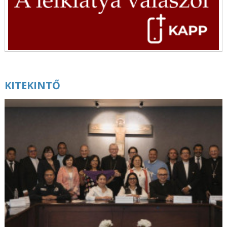
Egy hivatás beteljesülése és elindulása – Pappá
szentelték Budai János görögkatolikus
diakónust
augusztus 8. | 17:20
Dél-afrikai jezsuita provinciális: Fiatalok vagyunk,
és növekedünk
augusztus 8. | 16:16
KITEKINTŐ
Kocsis Fülöp metropolita levele Hegedűs Zsolt
egészségügyi miniszternek
augusztus 8. | 16:00
Az ember Istenhez vezető útja
augusztus 8. | 15:00
Edith Stein: Véges és örök lét – Kísérlet a lét
értelméhez való felemelkedésre
augusztus 8. | 14:00
A 250 éves plébániatemplomot ünnepelték a
Hargita megyei Lövétén – KÉPRIPORT
augusztus 8. | 13:31
Elhunyt Udvarnoky László István pálos