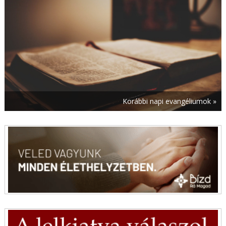
Útravaló – 2026. augusztus 9., évközi 19.
vasárnap
augusztus 9. | 0:01
Mai evangélium – 2026. augusztus 9., évközi 19.
vasárnap
augusztus 8. | 20:58
Szent Ferenc ereklyéje két keréken érkezett
Csíksomlyóra
Korábbi napi evangéliumok »
augusztus 8. | 20:30
A HÉT VERSE – Arany János: Kozmopolita
költészet
augusztus 8. | 20:00
Évszázadok üzenete – A felújított esztergomi
Keresztény Múzeum újrarendezett állandó
kiállításáról
augusztus 8. | 19:00
Új jelölt a Pannonhalmi Főapátságban –
Megkezdi szerzetesi útját Gurányi Krisztián
augusztus 8. | 18:20