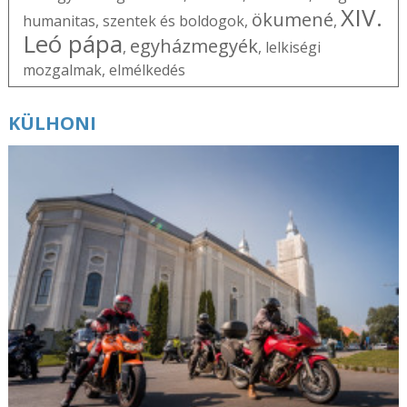
XIV.
ökumené
humanitas
,
szentek és boldogok
,
,
Leó pápa
egyházmegyék
,
,
lelkiségi
mozgalmak
,
elmélkedés
KÜLHONI