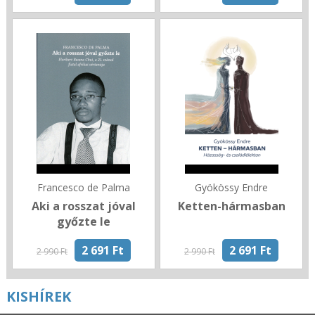
Francesco de Palma
Gyökössy Endre
Aki a rosszat jóval
Ketten-hármasban
győzte le
2 691 Ft
2 691 Ft
2 990 Ft
2 990 Ft
KISHÍREK