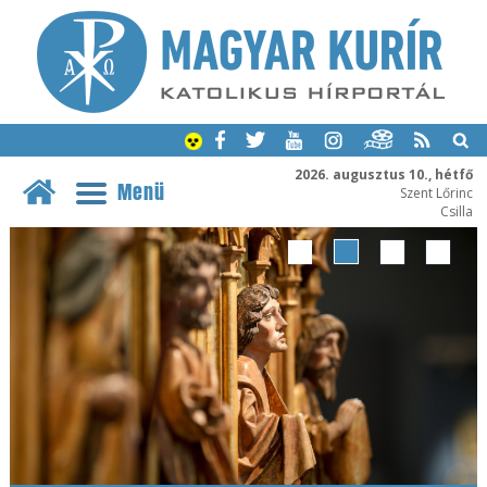
2026. augusztus 10., hétfő
Menü
Szent Lőrinc
Csilla