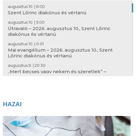
augusztus 10. | 6:00
Szent Lőrinc diakónus és vértanú
augusztus 10. | 5:00
Útravaló – 2026. augusztus 10., Szent Lőrinc
diakónus és vértanú
augusztus 10. | 0:01
Mai evangélium – 2026. augusztus 10., Szent
Lőrinc diakónus és vértanú
augusztus 9. | 20:30
„Mert becses vagy nekem és szeretlek” –
Örökfogadalom a domonkos nővéreknél
augusztus 9. | 20:00
Parolin bíboros Mexikóban: A béke a mások
szenvedése iránti empátiával kezdődik
HAZAI
augusztus 9. | 19:00
Kelj fel és járj! – A fogyatékossággal élők
küldetéséről
augusztus 9. | 18:00