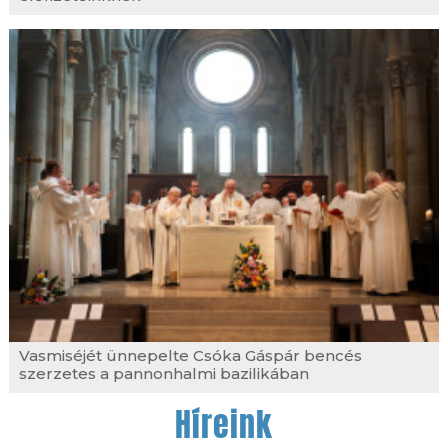
Vasmiséjét ünnepelte Csóka Gáspár bencés
szerzetes a pannonhalmi bazilikában
Híreink