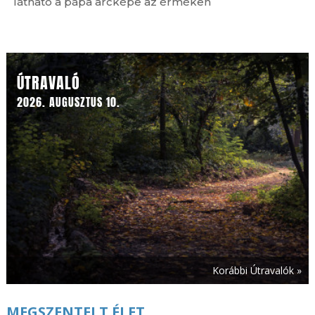
látható a pápa arcképe az érméken
Ferences jubileum »
ÚTRAVALÓ
2026. AUGUSZTUS 10.
Korábbi Útravalók »
MEGSZENTELT ÉLET