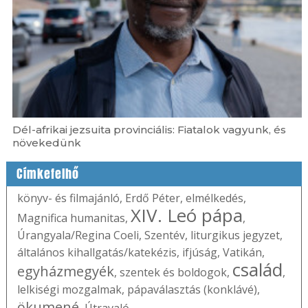
Dél-afrikai jezsuita provinciális: Fiatalok vagyunk, és
növekedünk
Címkefelhő
könyv- és filmajánló
,
Erdő Péter
,
elmélkedés
,
XIV. Leó pápa
Magnifica humanitas
,
,
Úrangyala/Regina Coeli
,
Szentév
,
liturgikus jegyzet
,
általános kihallgatás/katekézis
,
ifjúság
,
Vatikán
,
család
egyházmegyék
,
szentek és boldogok
,
,
lelkiségi mozgalmak
,
pápaválasztás (konklávé)
,
ökumené
,
Útravaló