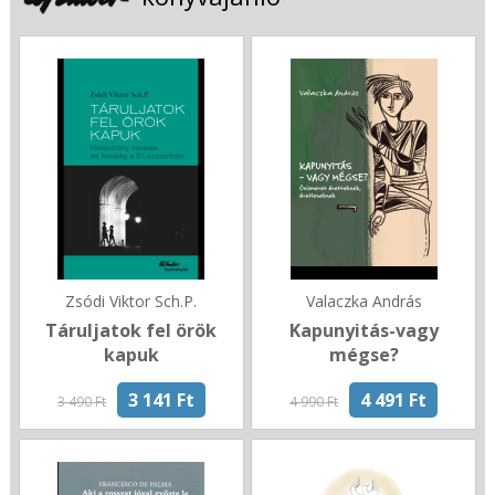
Zsódi Viktor Sch.P.
Valaczka András
Táruljatok fel örök
Kapunyitás-vagy
kapuk
mégse?
3 141 Ft
4 491 Ft
3 490 Ft
4 990 Ft