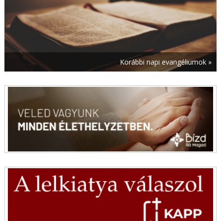
augusztus 7. | 20:10
Vasmiséjét ünnepelte Csóka Gáspár bencés
szerzetes a pannonhalmi bazilikában
augusztus 7. | 19:29
Minden szenvedés az édesanyához kiált – A
Korábbi napi evangéliumok »
dunai svábok 65. fogadalmi zarándoklata
Altöttingben
augusztus 7. | 18:17
Közzétették Leó pápa szeptember végi
franciaországi útjának logóját és programját
augusztus 7. | 18:10
Mentálhigiéné a digitális korban – Új szakirányú
továbbképzés indul a Pázmány BTK-n
augusztus 7. | 17:28
Eltemették a világbajnok labdarúgót, Franco
Baresit: „Lehet úgy naggyá válni, hogy kicsik
maradunk”
augusztus 7. | 16:45
„Szűk hazám a Kármel mellett mindig is a Pécsi