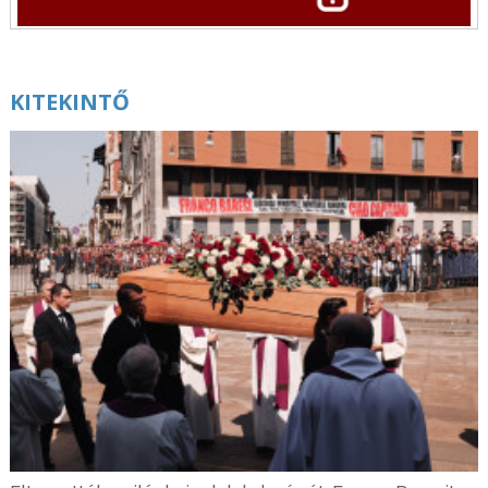
Egyházmegye lesz” – Interjú Fekete Zoltán
atyával
augusztus 7. | 16:00
Teremtésvédelmi kalendárium – Az új
KITEKINTŐ
klímatörvény-tervezet szakmai tartalma
augusztus 7. | 15:18
A vatikáni euró új dizájnnal jelent meg – Ismét
látható a pápa arcképe az érméken
augusztus 7. | 14:34
Fiókházat alapítottak a ferencesek Pécsen
augusztus 7. | 13:52
Bérmálkozó fiatalokkal találkozott a temesvári
megyéspüspök Krassóváron
augusztus 7. | 13:10
Egy kisebb városnyi embert látnak el energiával
a Máltai Szeretetszolgálat szociális
naperőművei
augusztus 7. | 12:37
Bízzatok, én legyőztem a világot! – A szöuli