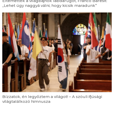
Eltemették a világbajnok labdarúgót, Franco Baresit:
ifjúsági világtalálkozó himnusza
„Lehet úgy naggyá válni, hogy kicsik maradunk”
augusztus 7. | 11:53
A Katolikus Karitász által támogatott ormánsági
gyermekek nyaralhattak Németországban
augusztus 7. | 11:00
Boldog Apor Vilmos püspök közbenjárásáért
imádkoztak Győrben
augusztus 7. | 10:27
Evangéliumi értékeket közvetítsetek! – Leó
pápa üzenetet küldött a SIGNIS
világkongresszusára
augusztus 7. | 9:44
Államtitkári látogatás a Máltai Szeretetszolgálat
Jelenlét Programja monori intézményeiben
augusztus 7. | 9:01
Mohács 500 Veszprémben – Vándorkiállítás
érkezett a Nagyszeminárium udvarára
Bízzatok, én legyőztem a világot! – A szöuli ifjúsági
világtalálkozó himnusza
augusztus 7. | 6:00
Szent II. Szixtusz, az Eucharisztia vértanú pápája