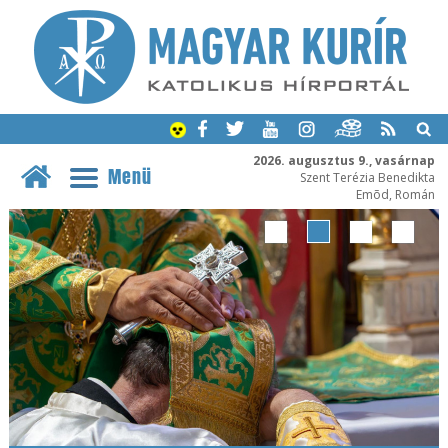
2026. augusztus 9., vasárnap
Menü
Szent Terézia Benedikta
Emõd, Román