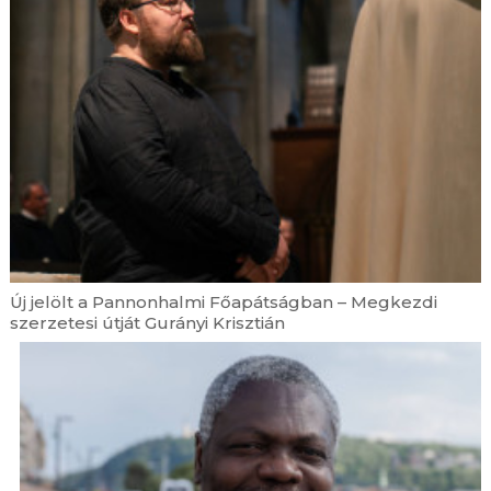
Új jelölt a Pannonhalmi Főapátságban – Megkezdi
szerzetesi útját Gurányi Krisztián