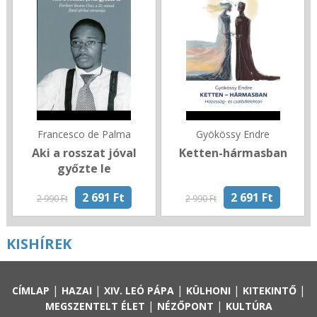
Francesco de Palma
Gyökössy Endre
Aki a rosszat jóval
Ketten-hármasban
győzte le
2 691 Ft
2 691 Ft
2 990 Ft
2 990 Ft
KISHÍREK
|
|
|
|
|
CÍMLAP
HAZAI
XIV. LEÓ PÁPA
KÜLHONI
KITEKINTŐ
|
|
MEGSZENTELT ÉLET
NÉZŐPONT
KULTÚRA