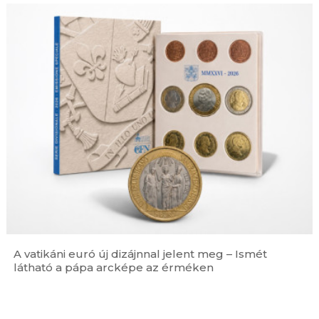
A vatikáni euró új dizájnnal jelent meg – Ismét
látható a pápa arcképe az érméken
Ferences jubileum »