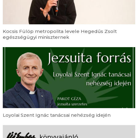
Kocsis Fülöp metropolita levele Hegedűs Zsolt
egészségügyi miniszternek
Loyolai Szent Ignác tanácsai nehézség idején
könyvajánló