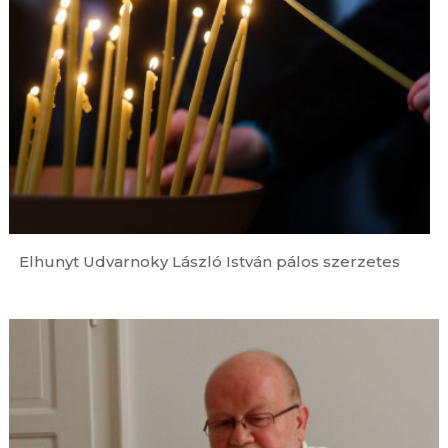
augusztus 8. | 19:00
Új jelölt a Pannonhalmi Főapátságban –
Megkezdi szerzetesi útját Gurányi Krisztián
augusztus 8. | 18:20
Egy hivatás beteljesülése és elindulása – Pappá
szentelték Budai János görögkatolikus
diakónust
augusztus 8. | 17:20
Dél-afrikai jezsuita provinciális: Fiatalok vagyunk,
és növekedünk
augusztus 8. | 16:16
Elhunyt Udvarnoky László István pálos szerzetes
Kocsis Fülöp metropolita levele Hegedűs Zsolt
egészségügyi miniszternek
augusztus 8. | 16:00
Az ember Istenhez vezető útja
augusztus 8. | 15:00
Edith Stein: Véges és örök lét – Kísérlet a lét
értelméhez való felemelkedésre
augusztus 8. | 14:00