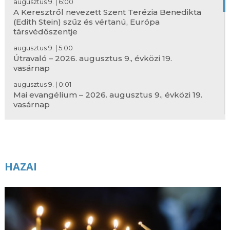
augusztus 9. | 6:00
A Keresztről nevezett Szent Terézia Benedikta
(Edith Stein) szűz és vértanú, Európa
társvédőszentje
augusztus 9. | 5:00
Útravaló – 2026. augusztus 9., évközi 19.
vasárnap
augusztus 9. | 0:01
Mai evangélium – 2026. augusztus 9., évközi 19.
vasárnap
augusztus 8. | 20:58
Szent Ferenc ereklyéje két keréken érkezett
Csíksomlyóra
augusztus 8. | 20:30
HAZAI
A HÉT VERSE – Arany János: Kozmopolita
költészet
augusztus 8. | 20:00
Évszázadok üzenete – A felújított esztergomi
Keresztény Múzeum újrarendezett állandó
kiállításáról