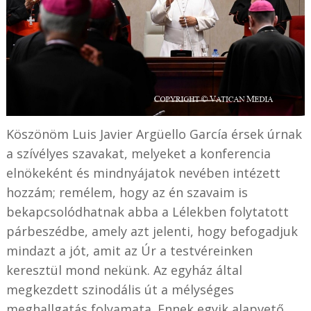
Köszönöm Luis Javier Argüello García érsek úrnak
a szívélyes szavakat, melyeket a konferencia
elnökeként és mindnyájatok nevében intézett
hozzám; remélem, hogy az én szavaim is
bekapcsolódhatnak abba a Lélekben folytatott
párbeszédbe, amely azt jelenti, hogy befogadjuk
mindazt a jót, amit az Úr a testvéreinken
keresztül mond nekünk. Az egyház által
megkezdett szinodális út a mélységes
meghallgatás folyamata. Ennek egyik alapvető