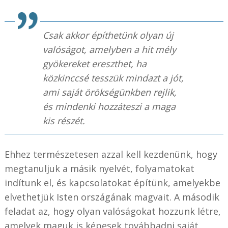
Csak akkor építhetünk olyan új
valóságot, amelyben a hit mély
gyökereket ereszthet, ha
közkinccsé tesszük mindazt a jót,
ami saját örökségünkben rejlik,
és mindenki hozzáteszi a maga
kis részét.
Ehhez természetesen azzal kell kezdenünk, hogy
megtanuljuk a másik nyelvét, folyamatokat
indítunk el, és kapcsolatokat építünk, amelyekbe
elvethetjük Isten országának magvait. A második
feladat az, hogy olyan valóságokat hozzunk létre,
amelyek maguk is képesek továbbadni saját