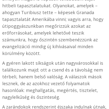
hitbeli tapasztalatukat. Olyanokat, amelyek –
ahogyan Turibiusz tette – képesek Granada
tapasztalatát Amerikába vinni; vagyis arra, hogy
útipoggyászunkban megőrizzük azokat az
erőforrásokat, amelyek lehetővé teszik
számunkra, hogy őszintén szembenézzünk az
evangelizáció mindig új kihívásaival minden
körülmény között.
A gyéren lakott síkságok után nagyvárosokkal is
találkozunk majd; ott a csend és a távolság nem
térbeli, hanem belső valóság. A válaszok mások
lesznek, de az azokhoz vezető folyamatok
hasonlóak: meghallgatás, megértés, tisztelet,
nagylelkűség és őszinteség.
A zarándokok rendszerint éjszaka indulnak útnak,