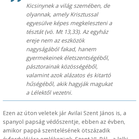
Kicsinynek a világ szemében, de
olyannak, amely Krisztussal
egyesülve képes megkeleszteni a
tésztát (vö. Mt 13,33). Az egyház
ereje nem az eszközök
nagyságából fakad, hanem
gyermekeinek életszentségéből,
pásztorainak közösségéből,
valamint azok alázatos és kitartó
hűségéből, akik hagyják magukat
a Lélektől vezetni.
Ezen az úton veletek jár Avilai Szent János is, a
spanyol papság védőszentje, ebben az évben,
amikor pappá szentelésének ötszázadik
évfordulójára emlékezünk. Szent VI. Pál „ a lelki