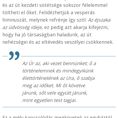
és az út kezdeti sötétsége sokszor félelemmel
töltheti el őket. Felidézhetjük a vesperás
himnuszát, melynek refrénje így szól:
Az éjszaka
az üdvösség ideje,
ez pedig azt akarja kifejezni,
hogy ha jó társaságban haladunk, az út
nehézségei és az eltévedés veszélyei csökkennek.
Az Úr az, aki vezet bennünket; ő a
történelemnek és mindegyikünk
élettörténetének az Ura, ő szabja
meg az időket. Mi őt követve
járunk, sőt vele együtt járunk,
mint egyetlen test tagjai.
Ez a mély kapcsolódás megköveteli az egyháztól