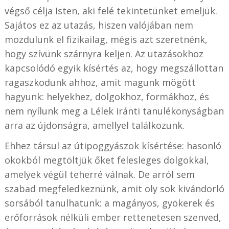
végső célja Isten, aki felé tekintetünket emeljük.
Sajátos ez az utazás, hiszen valójában nem
mozdulunk el fizikailag, mégis azt szeretnénk,
hogy szívünk szárnyra keljen. Az utazásokhoz
kapcsolódó egyik kísértés az, hogy megszállottan
ragaszkodunk ahhoz, amit magunk mögött
hagyunk: helyekhez, dolgokhoz, formákhoz, és
nem nyílunk meg a Lélek iránti tanulékonyságban
arra az újdonságra, amellyel találkozunk.
Ehhez társul az útipoggyászok kísértése: hasonló
okokból megtöltjük őket felesleges dolgokkal,
amelyek végül teherré válnak. De arról sem
szabad megfeledkeznünk, amit oly sok kivándorló
sorsából tanulhatunk: a magányos, gyökerek és
erőforrások nélküli ember rettenetesen szenved,