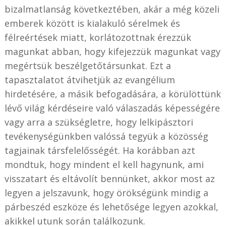
bizalmatlanság következtében, akár a még közeli
emberek között is kialakuló sérelmek és
félreértések miatt, korlátozottnak érezzük
magunkat abban, hogy kifejezzük magunkat vagy
megértsük beszélgetőtársunkat. Ezt a
tapasztalatot átvihetjük az evangélium
hirdetésére, a másik befogadására, a körülöttünk
lévő világ kérdéseire való válaszadás képességére
vagy arra a szükségletre, hogy lelkipásztori
tevékenységünkben valóssá tegyük a közösség
tagjainak társfelelősségét. Ha korábban azt
mondtuk, hogy mindent el kell hagynunk, ami
visszatart és eltávolít bennünket, akkor most az
legyen a jelszavunk, hogy örökségünk mindig a
párbeszéd eszköze és lehetősége legyen azokkal,
akikkel utunk során találkozunk.