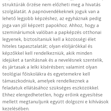
struktúrák őrzése nem előzheti meg a hivatás
szolgálatát. A papnövendékeknek joguk van a
lehető legjobb képzéshez, az egyháznak pedig
joga van jól képzett papokhoz. Ahhoz, hogy a
szemináriumok valóban a papképzés otthonai
legyenek, biztosítaniuk kell a közösségi élet
hiteles tapasztalatát; olyan elöljárókkal és
képzőkkel kell rendelkezniük, akik minden
idejüket a tanításnak és a nevelésnek szentelik,
és jártasak a lelki kísérésben; valamint olyan
teológiai főiskolákra és egyetemekre kell
támaszkodniuk, amelyek rendelkeznek a
feladatuk ellátásához szükséges eszközökkel.
Ehhez elengedhetetlen, hogy erőink egyesítése
mellett megtanuljunk együtt dolgozni e kihívások
kezelésében.