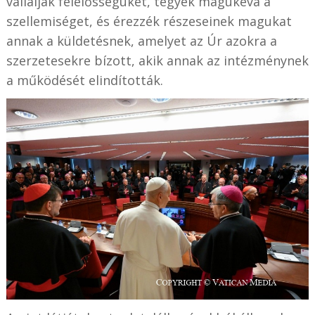
vállalják felelősségüket, tegyék magukévá a
szellemiséget, és érezzék részeseinek magukat
annak a küldetésnek, amelyet az Úr azokra a
szerzetesekre bízott, akik annak az intézménynek
a működését elindították.