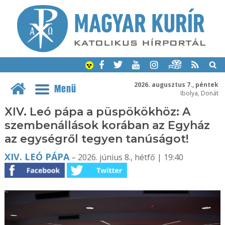
2026. augusztus 7., péntek
Menü
Ibolya, Donát
XIV. Leó pápa a püspökökhöz: A
szembenállások korában az Egyház
az egységről tegyen tanúságot!
XIV. LEÓ PÁPA
– 2026. június 8., hétfő | 19:40