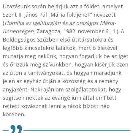
Utazásunk során bejárjuk azt a földet, amelyet
Szent II. János Pál „Mária földjének” nevezett
(
Homília az igeliturgián és az országos Mária-
ünnepségen,
Zaragoza, 1982. november 6., 1.). A
Boldogságos Szűzben első útitársatokra és
legfőbb kincsetekre találtok, mert ő életével
mutatja meg nekünk, hogyan fogadjuk be az igét
és őrizzük meg szívünkben, hogyan kísérjük ezen
az úton a tanítványokat, és hogyan maradjunk
jelen az egyház útján a közösség és a remény
anyjaként. Neki ajánlom szolgálatotokat, hogy
segítsen nektek az evangélium által említett
rejtett kovásznak lenni a rátok bízott nép
körében.