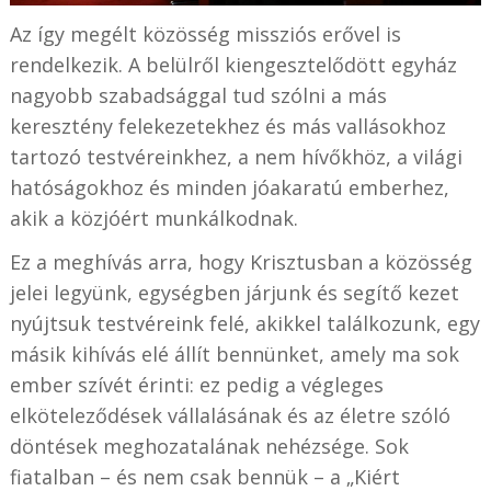
Az így megélt közösség missziós erővel is
rendelkezik. A belülről kiengesztelődött egyház
nagyobb szabadsággal tud szólni a más
keresztény felekezetekhez és más vallásokhoz
tartozó testvéreinkhez, a nem hívőkhöz, a világi
hatóságokhoz és minden jóakaratú emberhez,
akik a közjóért munkálkodnak.
Ez a meghívás arra, hogy Krisztusban a közösség
jelei legyünk, egységben járjunk és segítő kezet
nyújtsuk testvéreink felé, akikkel találkozunk, egy
másik kihívás elé állít bennünket, amely ma sok
ember szívét érinti: ez pedig a végleges
elköteleződések vállalásának és az életre szóló
döntések meghozatalának nehézsége. Sok
fiatalban – és nem csak bennük – a „Kiért