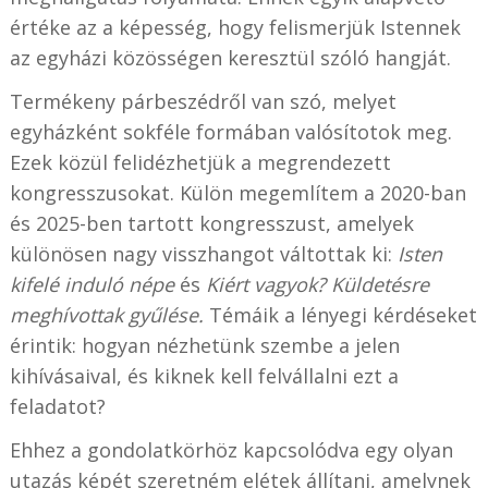
értéke az a képesség, hogy felismerjük Istennek
az egyházi közösségen keresztül szóló hangját.
Termékeny párbeszédről van szó, melyet
egyházként sokféle formában valósítotok meg.
Ezek közül felidézhetjük a megrendezett
kongresszusokat. Külön megemlítem a 2020-ban
és 2025-ben tartott kongresszust, amelyek
különösen nagy visszhangot váltottak ki:
Isten
kifelé induló népe
és
Kiért vagyok? Küldetésre
meghívottak gyűlése.
Témáik a lényegi kérdéseket
érintik: hogyan nézhetünk szembe a jelen
kihívásaival, és kiknek kell felvállalni ezt a
feladatot?
Ehhez a gondolatkörhöz kapcsolódva egy olyan
utazás képét szeretném elétek állítani, amelynek