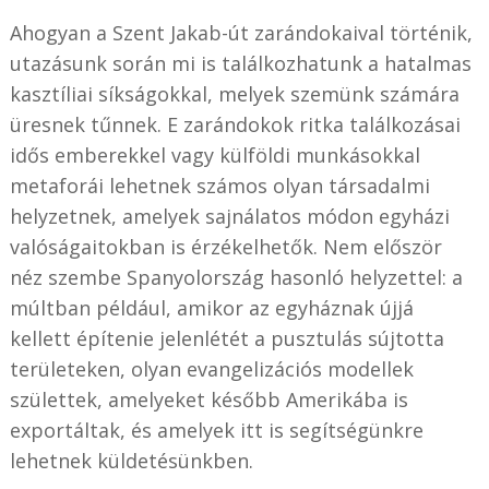
Ahogyan a Szent Jakab-út zarándokaival történik,
utazásunk során mi is találkozhatunk a hatalmas
kasztíliai síkságokkal, melyek szemünk számára
üresnek tűnnek. E zarándokok ritka találkozásai
idős emberekkel vagy külföldi munkásokkal
metaforái lehetnek számos olyan társadalmi
helyzetnek, amelyek sajnálatos módon egyházi
valóságaitokban is érzékelhetők. Nem először
néz szembe Spanyolország hasonló helyzettel: a
múltban például, amikor az egyháznak újjá
kellett építenie jelenlétét a pusztulás sújtotta
területeken, olyan evangelizációs modellek
születtek, amelyeket később Amerikába is
exportáltak, és amelyek itt is segítségünkre
lehetnek küldetésünkben.