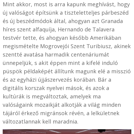
Mint akkor, most is arra kapunk meghívást, hogy
új valóságot építsünk a tiszteletteljes párbeszéd
és új beszédmódok által, ahogyan azt Granada
híres szent alfaquíja, Hernando de Talavera
testvér tette, és ahogyan később Amerikában
megismételte Mogrovejói Szent Turibiusz, akinek
szentté avatása harmadik centenáriumát
ünnepeljük, s akit éppen mint a kifelé induló
püspök példaképét állítunk magunk elé a misszió
és az egyházi újjászervezés korában. Bár a
digitális korszak nyelvei mások, és azok a
kultúrák is megváltoztak, amelyek ma
valóságaink mozaikját alkotják a világ minden
tájáról érkező migránsok révén, a lelkületnek
változatlannak kell maradnia.