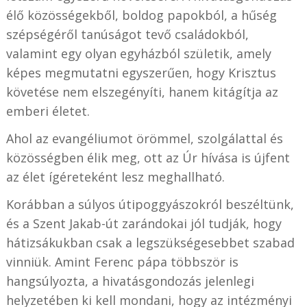
élő közösségekből, boldog papokból, a hűség
szépségéről tanúságot tevő családokból,
valamint egy olyan egyházból születik, amely
képes megmutatni egyszerűen, hogy Krisztus
követése nem elszegényíti, hanem kitágítja az
emberi életet.
Ahol az evangéliumot örömmel, szolgálattal és
közösségben élik meg, ott az Úr hívása is újfent
az élet ígéreteként lesz meghallható.
Korábban a súlyos útipoggyászokról beszéltünk,
és a Szent Jakab-út zarándokai jól tudják, hogy
hátizsákukban csak a legszükségesebbet szabad
vinniük. Amint Ferenc pápa többször is
hangsúlyozta, a hivatásgondozás jelenlegi
helyzetében ki kell mondani, hogy az intézményi