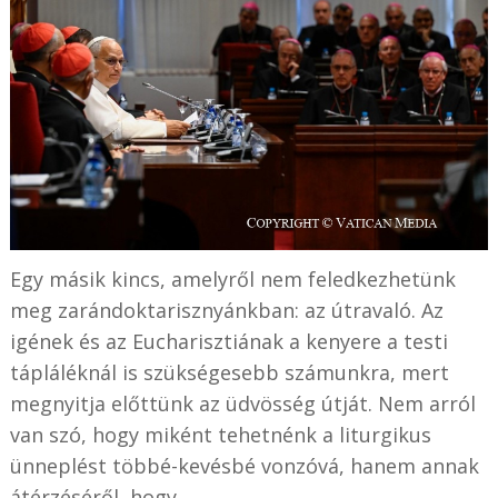
Egy másik kincs, amelyről nem feledkezhetünk
meg zarándoktarisznyánkban: az útravaló. Az
igének és az Eucharisztiának a kenyere a testi
tápláléknál is szükségesebb számunkra, mert
megnyitja előttünk az üdvösség útját. Nem arról
van szó, hogy miként tehetnénk a liturgikus
ünneplést többé-kevésbé vonzóvá, hanem annak
átérzéséről, hogy