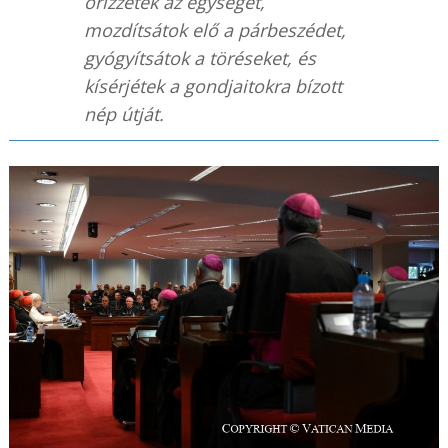
őrizzétek az egységet,
mozdítsátok elő a párbeszédet,
gyógyítsátok a töréseket, és
kísérjétek a gondjaitokra bízott
nép útját.