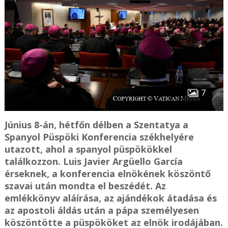
7
Június 8-án, hétfőn délben a Szentatya a
Spanyol Püspöki Konferencia székhelyére
utazott, ahol a spanyol püspökökkel
találkozzon. Luis Javier Argüello García
érseknek, a konferencia elnökének köszöntő
szavai után mondta el beszédét. Az
emlékkönyv aláírása, az ajándékok átadása és
az apostoli áldás után a pápa személyesen
köszöntötte a püspököket az elnök irodájában.