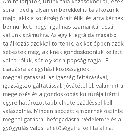
Amint látjátok, utunk találkozásokból áll; ezek
során pedig olyan emberekkel is találkozunk
majd, akik a sötétség óráit élik, és arra kérnek
bennünket, hogy irgalmas szamaritánussá
váljunk számukra. Az egyik legfájdalmasabb
találkozás azokkal történik, akiket éppen azok
sebeztek meg, akiknek gondoskodniuk kellett
volna róluk, sőt olykor a papság tagjai. E
csapásra az egyházi közösségnek
meghallgatással, az igazság feltárásával,
igazságszolgáltatással, jóvátétellel, valamint a
megelőzés és a gondoskodás kultúrája iránti
egyre határozottabb elköteleződéssel kell
válaszolnia. Minden sebzett embernek őszinte
meghallgatásra, befogadásra, védelemre és a
gyógyulás valós lehetőségeire kell találnia.