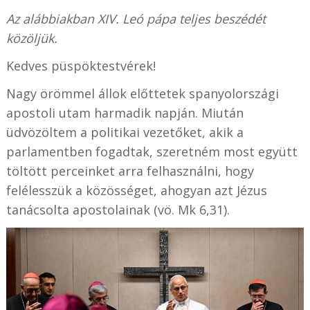
Az alábbiakban XIV. Leó pápa teljes beszédét
közöljük.
Kedves püspöktestvérek!
Nagy örömmel állok előttetek spanyolországi
apostoli utam harmadik napján. Miután
üdvözöltem a politikai vezetőket, akik a
parlamentben fogadtak, szeretném most együtt
töltött perceinket arra felhasználni, hogy
felélesszük a közösséget, ahogyan azt Jézus
tanácsolta apostolainak (vö. Mk 6,31).